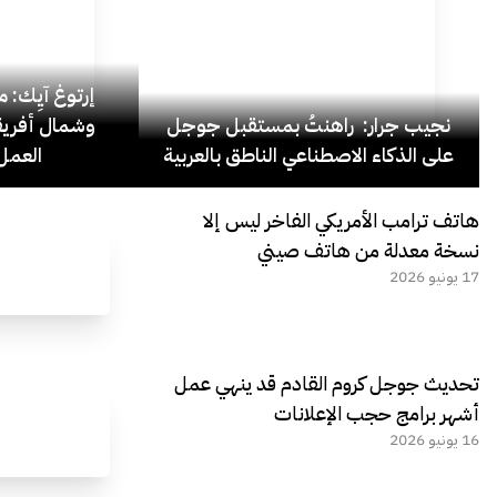
إرتوغ آيِك: 
نجيب جرار: راهنتُ بمستقبل جوجل
وشمال أفريق
على الذكاء الاصطناعي الناطق بالعربية
العمل 
هاتف ترامب الأمريكي الفاخر ليس إلا
نسخة معدلة من هاتف صيني
17 يونيو 2026
تحديث جوجل كروم القادم قد ينهي عمل
أشهر برامج حجب الإعلانات
16 يونيو 2026