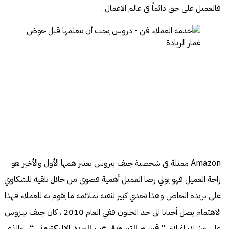
فالعميل على حق دائماً في عالم الاعمال .
Amazon ممثلة في شخصية جيف بيزوس يعتبر همها الأول والأخير هو
راحة العميل فهو يولي رضا العميل أهمية قصوى من خلال تلقيه للشكاوي
على بريده الخاص وهذا تحدي كبير لثقته بملائمة ما يقوم به للعملاء فهذا
الاهتمام يصل أحيانا الى حد الجنون ففي العام 2010 ، كان جيف بيـزوس
على وشـك إغــلاق
” قســم التسويق عبــر البريد الاليكتروني “
، والذي