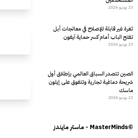
23 يونيو 2026
ثغرة غير قابلة للإصلاح في معالجات أبل
تفتح الباب أمام كسر حماية آيفون
23 يونيو 2026
الصين تتصدر السباق العالمي بإطلاق أول
شريحة دماغية تجارية وتتفوق على إيلون
ماسك
22 يونيو 2026
©MasterMinds - ماستر مايندز