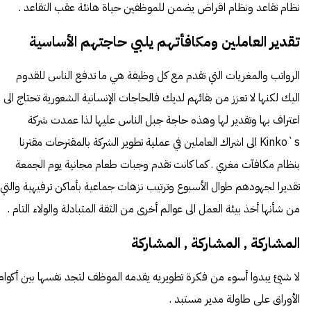
نظام تقاعد ونظام اقراض يضمن للموظفين حياة هانئة عقب التقاعد .
تقدير العاملين ومكافأتهم يلبي حاجتهم الأساسية
الرواتب والمغريات التي تقدم مع كل وظيفة هي ما تدفع الناس للقدوم
اليك لكنها لا تعزز من بقائهم لديك فالحاجات الإنسانية الشعورية تحتاج الى
اعتراف بها وتقدير لها وهذه حاجة جبل الناس عليها لذا عمدت شركة
Kinko`s الى اشراك العاملين في عملية تطوير الشركة بالمقترحات مقترنا
بنظام مكافآت مغري . كما كانت تقدم وجبات طعام مجانية يوم الجمعة
تقديرا لجهودهم طوال الأسبوع وترتيب نزهات جماعية بأماكن ترفيهية والتي
من شأنها أخذ بيئة العمل الى عوالم أخرى من الثقة المتبادلة والولاء التام .
المشاركة , المشاركة , المشاركة
لا شيئ يبدوا أسوء من فكرة تطويريه يقدمه الموظف لتجد نفسها بين أكوام
الأوراق على طاولة مدير مستبد .