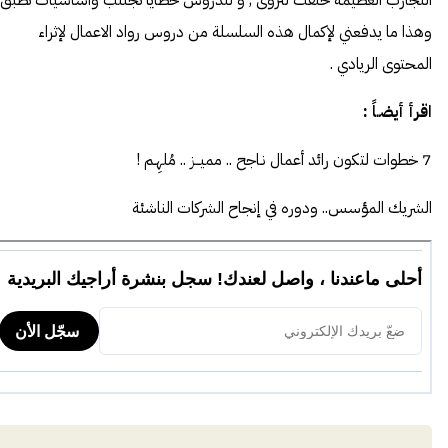
وهذا ما يدفعني لإكمال هذه السلسلة من دروس رواد الاعمال لإثراء
المحتوى الريادي .
اقرأ أيضـاً :
7 خطوات لتكون رائد أعمال نـاجح .. مميــز .. مُلهِـم !
الشريك المؤسس.. ودوره في إنجاح الشركات الناشئة