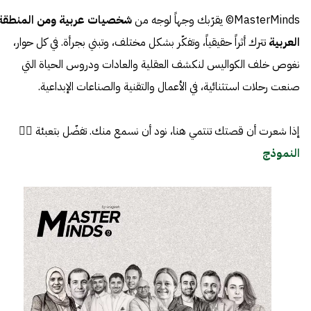
MasterMinds© يقرّبك وجهاً لوجه من
شخصيات عربية ومن المنطقة
العربية
تترك أثراً حقيقياً، وتفكّر بشكل مختلف، وتبني بجرأة. في كل حوار،
نغوص خلف الكواليس لنكشف العقلية والعادات ودروس الحياة التي
صنعت رحلات استثنائية، في الأعمال والتقنية والصناعات الإبداعية.
إذا شعرت أن قصتك تنتمي هنا، نود أن نسمع منك. تفضّل بتعبئة 👈🏼
النموذج