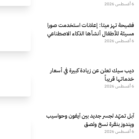
6 أغسطس 2026
فضيحة تهز ميتا: إعلانات استخدمت صورا
مسيئة للأطفال أنشأها الذكاء الاصطناعي
6 أغسطس 2026
ديب سيك تعلن عن زيادة كبيرة في أسعار
خدماتها قريباً
6 أغسطس 2026
آبل تمهّد لجسر جديد بين آيفون وحواسيب
ويندوز بنقرة نسخ ولصق
6 أغسطس 2026