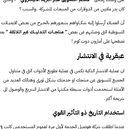
كان يدر ملايين من الدولارات من المبيعـات للشــركة ..والسبب ؟
أن العمــلاء أرسلوا إليه شكــاواهم بشعــورهم بالحــرج من بعــض الايميــلات
التسويقية التى وصلتهم عن بعض
” منتجــات التدليـــك غير اللائقة ”
بعد
تصفحها على أمازون دوت كوم !
عبقرية في الانتشار
ان عملية الانتشار الذكية تكمن في عملية تطويع الأدوات التي في متناول
الجميع للتسويق عن منتجك او خدمتك بشكل ثوري وهنالك العديد من
الأمثلة استخدمت أدوات بسيطة مكنتها من الانتشار السريع والوصول الى
شريحة أكبر .
استخدام التاريخ ذو التأثير القوي
عندما اطلقت شركة
هوتميل
الخدمة لأول مرة لعموم المستخدمين كانت في