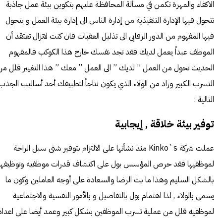
الاكفاء والمهرة تكمن في مسألة المحافظة عليهم بتكوين بيئة عمل جاذبة
تتحول فيها الإدارة التنفيذية من إدارة الناس الى إدارة بيئة العمل و يتحول
فيها المفهوم من الدور الرقابي الى تذليل العقبات فان كنت لاتزال تعتقد أن
الموظف عبداً يعمل لديك فقد تجد نفسك خارج هذا الكوكب فالمفهوم
الحديث تحول من العمل ” لديك ” الى العمل ” معك ” هذا التغيير قلل من
التسرب الكبير وزاد من الولاء الذي يكون نتاجاً لتطبيقك أحد أساليب الجذب
التالية :
توفير بيئة خلاقة , إيجابية
عملت شركة Kinko`s منذ نشأتها على الالتزام بتوفير شتى سبل الراحة
لموظفيها فقد حرص المؤسس بول على اكتشاف قدرات موظفيه وتوظيفها
بالشكل السليم وهذا ما بث الرضا والسعادة على أوجه العاملين وكون ما
يسمى بالولاء , لذا اهتمام بول بالتفاصيل و بالأمور النفسية والاجتماعية
لموظفيه قلل من عملية تسرب الموظفين بشكل كبير وعمد أيضا على اعداد