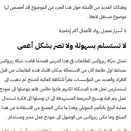
وهنالك العديد من الأمثلة حول هذا الجزء من الموضوع قد أخصص لها
موضوع مستقل لاحقا .
3 أسـرار تجعــل رواد الأعمال أكثر إنتاجيـة
لا تستسلم بسهولة ولا تصر بشكل أعمى
تتمثل شركة زيروكس للطابعات في هذا الدرس فعندما قامت شركة زيروكس
بصناعة اول طابعة كان من الاستحالة بمكان اقتناء هذه الطابعات من قبل
الافراد والعديد من المؤسسات نظراً للتكلفة العالية للمنتج ثم ذهبت الى
استشاريين لحل هذه المشكلة لكنهم عادوا خائبين فلم يتوصلوا الى نموذج
عمل يتم فيه توسيع الشريحة المستهدفة الى ان توصلوا الى فكرة استبدال
عملية البيع بالتأجير التمويلي وهذا ما مكن الجميع من الاستفادة من هذا
المنتج وما مكن زيروكس من الوصول الى نموذج عمل مميز ومستدام .
التجارب العظيمة خلقت لتروى , و للدروس خطايا تجتنب وأساسيات تطبق