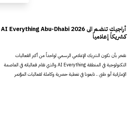
أراجيك تنضم الى AI Everything Abu-Dhabi 2026
كشريكاً إعلامياً
نفخر بأن نكون الشريك الإعلامي الرسمي لواحداً من أكبر الفعاليات
التكنولوجية في المنطقة AI Everything والذي تقام فعالياته في العاصمة
الإماراتية أبو ظبي .. تابعونا في تغطية حصرية وكاملة لفعاليات المؤتمر