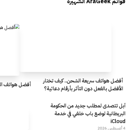
قوائم AraGeek الشهيرة
Egypt
Everything Egypt
أفضل هواتف سريعة الشحن.. كيف تختار
أفضل هواتف التصو
الأفضل بالفعل دون التأثر بأرقام دعائية؟
آبل تتصدى لمطلب جديد من الحكومة
البريطانية لوضع باب خلفي في خدمة
iCloud
4 أغسطس 2026