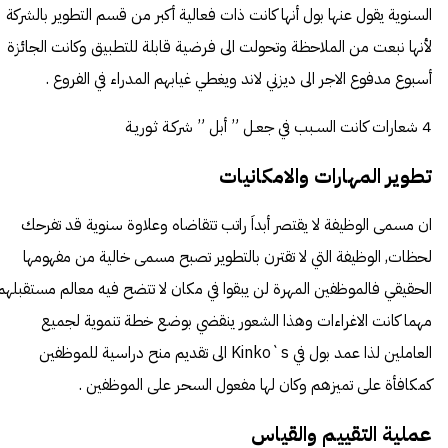
السنوية يقول عنها بول أنها كانت ذات فعالية أكبر من قسم التطوير بالشركة
لأنها نبعت من الملاحظة وتحولت الى فرضية قابلة للتطبيق وكانت الجائزة
أسبوع مدفوع الاجر الى ديزني لاند ويغطي غيابهم المدراء في الفروع .
4 شعارات كانت السـبب في جعـل ” أبل ” شركـة ثـوريـة
تطوير المهارات والامكانيات
ان مسمى الوظيفة لا يقتصر أبداَ راتب تتقاضاه وعلاوة سنوية قد تفرحك
لحظات, الوظيفة التي لا تقترن بالتطوير تصبح مسمى خالية من مفهومها
الحقيقي فالموظفين المهرة لن يبقوا في مكان لا تتضح فيه معالم مستقبلهم
مهما كانت الاغراءات وهذا الشعور ينقضي بوضع خطة تنموية لجميع
العاملين لذا عمد بول في Kinko`s الى تقديم منح دراسية للموظفين
كمكافأة على تميزهم وكان لها مفعول السحر على الموظفين .
عملية التقييم والقياس