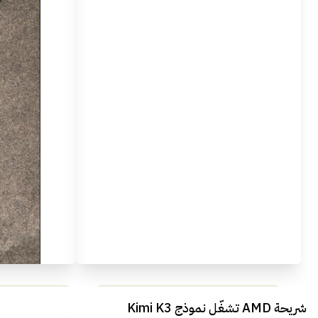
مراجعة شاملة لعملاق الألعاب
استعراض لأ
شريحة AMD تشغّل نموذج Kimi K3