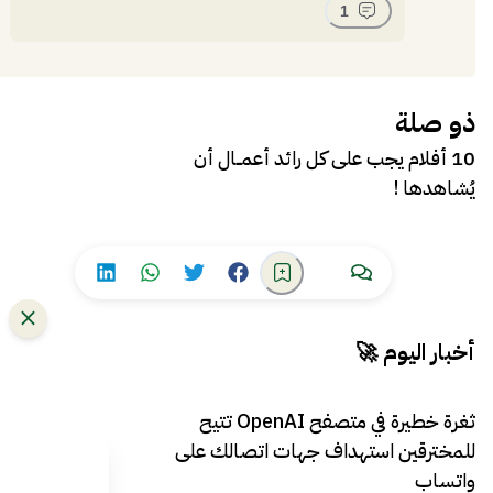
1
ذو صلة
10 أفلام يجب على كل رائد أعمــال أن
يُشاهدها !
أخبار اليوم 🚀
ثغرة خطيرة في متصفح OpenAI تتيح
للمخترقين استهداف جهات اتصالك على
واتساب