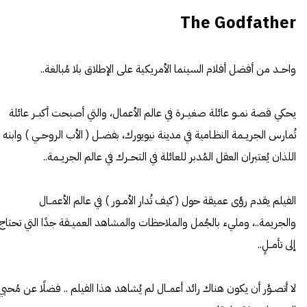
The Godfather
واحــد من أفضل أفلام السينما الأمريكية على الإطلاق بلا مُبالغة..
يحكي قصة نمــو عائلة صغيــرة في عالم الأعمال، والتي أصبحت أكبــر عائلة
تُمارس الجريــمة النظـامية في مدينة نيويورك، بفضــل ( الأب الروحــي ) وابنه
اللذان يُعتبران العقل المُدبر للعائلة في التحــرك في عالم الجريــمة..
الفيلم يقدم رؤى عميقة حول ( كيف تُدار الأمــور ) في عالم الأعمــال
والجريمة..، ومليء بالجُمل والملاحظات والمشاهد العميــقة جدًا التي تحتاج
إلى تأمــلٍ..
لا أتصــوَّر أن يكون هناك رائد أعمــال لم يُشاهد هذا الفيلم .. فضلًا عن مُحبي