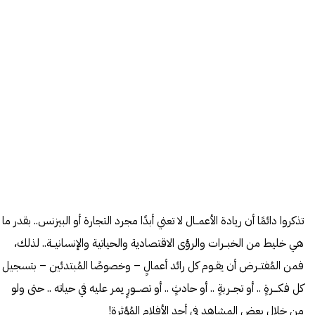
تذكروا دائمًا أن ريادة الأعمــال لا تعني أبدًا مجرد التجارة أو البيزنس.. بقدر ما
هي خليط من الخبــرات والرؤى الاقتصادية والحياتية والإنسانيــة.. لذلك،
فمن المُفتــرض أن يقــوم كل رائد أعمالٍ – وخصوصًا المُبتدئين – بتسجيل
كل فكـــرةٍ .. أو تجــربةٍ .. أو حادثٍ .. أو تصـــورٍ يمر عليه في حياته .. حتى ولو
من خلال بعض المشاهد في أحد الأفلام المُؤثرة!