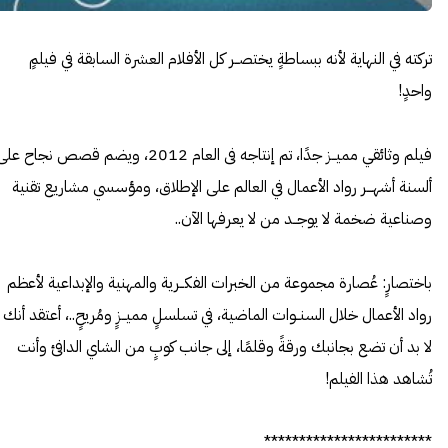
تركته في النهاية لأنه ببساطةٍ يختصــر كل الأفلام العشرة السابقة في فيلمٍ
واحدٍ!
فيلم وثائقي مميــز جدًا، تم إنتاجه فى العام 2012، ويضم قصص نجاح عل
ألسنة أشهـــر رواد الأعمال في العالم على الإطلاق، ومؤسسي مشاريع تقنية
وصناعية ضخمة لا يوجــد من لا يعرفها الآن..
باختصارٍ: عُصارة مجموعة من الخبرات الفكــرية والمهنية والإبداعية لأعظم
رواد الأعمال خلال السنــوات الماضية، في تسلسلٍ مميــزٍ ومُريحٍ..، أعتقد أنك
لا بد أن تضع بجانبك ورقةً وقلمًا، إلى جانب كوبٍ من الشاي الدافئ وأنت
تُشاهد هذا الفيلم!
************************