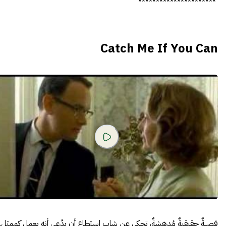
**********************
Catch Me If You Can
قصــةٌ حقيقيةٌ مُدهشةٌ، تحكي عن شابٍ استطاع أن يدَّعي أنه يعمل كممثلٍ..