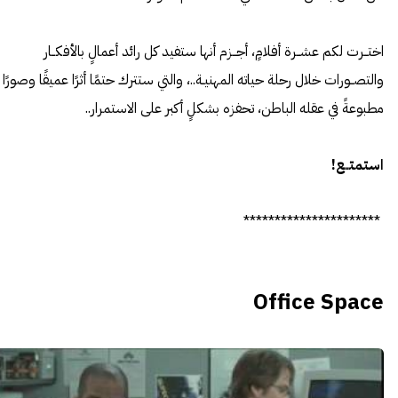
اختــرت لكم عشــرة أفلامٍ، أجــزم أنها ستفيد كل رائد أعمالٍ بالأفكــار
والتصــورات خلال رحلة حياته المهنيـة..، والتي ستترك حتمًا أثرًا عميقًا وصورًا
مطبوعةً في عقله الباطن، تحفزه بشكلٍ أكبر على الاستمرار..
استمتــع!
**********************
Office Space