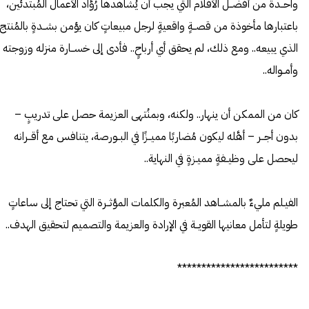
واحــدة من أفضــل الأفلام التي يجب أن يُشاهدها رُوَّاد الأعمال المُبتدئين،
باعتبارها مأخوذة من قصــةٍ واقعيةٍ لرجل مبيعاتٍ كان يؤمن بشــدةٍ بالمُنتج
الذي يبيعه.. ومع ذلك، لم يحقق أي أرباحٍ.. فأدى إلى خســارة منزله وزوجته
وأمــواله..
كان من الممكن أن ينهار.. ولكنه، وبمنُتهى العزيمة حصل على تدريبٍ –
بدون أجــر – أهَّله ليكون مُضاربًا مميــزًا في البــورصة، يتنافس مع أقــرانه
ليحصل على وظيــفةٍ مميـزةٍ في النهاية..
الفيـلم مليءٌ بالمشــاهد المُعبرة والكلمات المؤثــرة التي تحتاج إلى ساعاتٍ
طويلةٍ لتأمل معانيها القويــة في الإرادة والعزيمة والتصميم لتحقيق الهدف..
*************************