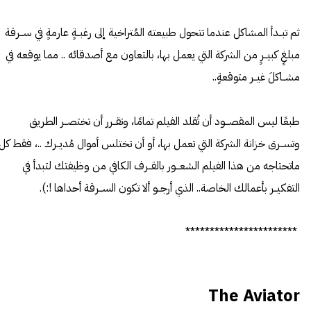
ثم تبــدأ المشاكل عندما تتحول طبيعته المُتراخية إلى رغبــةٍ عارمةٍ في ســرقة
مبلغٍ كبيــرٍ من الشركة التي يعمل بها، بالتعاون مع أصدقائه .. مما يوقعه في
مشــاكلَ غيــر متوقعةٍ..
طبعًا ليس المقصـــود أن تُقلد الفيلم تمامًا، وتقــرر أن تختصــر الطريق
وتســرق خزانة الشركة التي تعمل بها، أو أن تختلس أموال مُديــرك ..، فقط كل
ماتحتاجه من هذا الفيلم الشعـــور بالقــرف الكافي من وظيفتك لتبدأ في
التفكيــر بأعمالك الخاصة.. الذي أرجــو ألا تكون الســرقة أحداها !:).
***********************
The Aviator