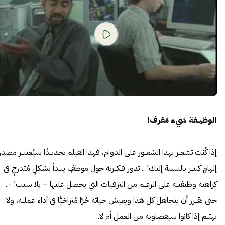
الوظيــفة شيء مُقرف!
إذا كُنت تشعــر بهذا الشعــور على الدوام، فهذا الفيلم تحديــدًا سيُعتبــر مصدر
إلهامٍ كبيــر بالنسبة إليك! .. تدور فكــرته حول موظفٍ يبــدأ بشكلٍ مُتدرجٍ في
كراهية وظيفتــه على الرغــم من الترقيات التي يحصل عليها – بلا سبب! -..
حتى يقــرر أن يتجاهل كل هذا ويعيش حياته حُرًا مُتراخيًّا في آداء عملــه، ولا
يهتــم إذا كانوا سيفصلونه من العمل أم لا..