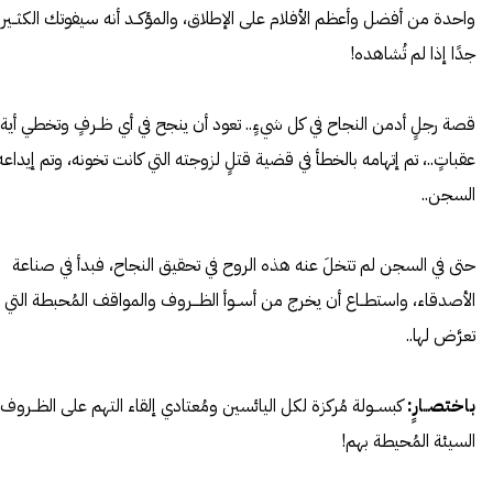
واحدة من أفضل وأعظم الأفلام على الإطلاق، والمؤكــد أنه سيفوتك الكثــير
جدًا إذا لم تُشاهده!
قصة رجلٍ أدمن النجاح في كل شيءٍ.. تعود أن ينجح في أي ظــرفٍ وتخطي أية
عقباتٍ..، تم إتهامه بالخطأ في قضية قتلٍ لزوجته التي كانت تخونه، وتم إيداعه
السجن..
حتى في السجن لم تتخلَ عنه هذه الروح في تحقيق النجاح، فبدأ في صناعة
الأصدقاء، واستطــاع أن يخرج من أســوأ الظـــروف والمواقف المُحبطة التي
تعرَّض لها..
باختصــارٍ:
كبســولة مُركزة لكل اليائسين ومُعتادي إلقاء التهم على الظــروف
السيئة المُحيطة بهم!