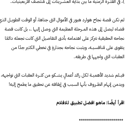
)، في الفتــرة الزمنية ما بين بداية العشــرينات إلى مُنتصف الأربعينيات..
لم تكن قصة نجاح هوارد هيوز في الأموال التى جناها، أو الوقت الطويــل الذي
قضاه ليصل إلى هذه المــرحلة العظيمة التي وصل إليها ..، بل كانت قصة
نجاحه الحقيقية تتركز على اهتمامه بأدق التفاصيل التي كانت تجعله دائمًا
يتفوق على مُنافسيــه، ويثبت نجاحه بجدارةٍ في تخطي الكثير جدًا من
العقبات التي واجهها في طريقه..
فيــلم شديد الأهميــة لكل رائد أعمالٍ يشــكو من كثــرة العقبات التي تواجهه،
ويدمن إتهام الظــروف بأنها السبب في إيقافه عن تحقيق ما يطمح إليه!
اقرأ أيضًا:
ماهو افضل تطبيق للافلام
**********************