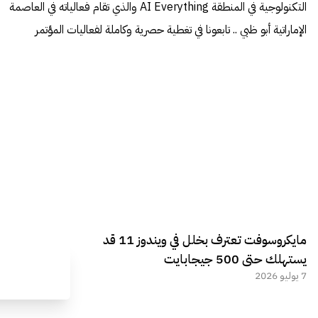
التكنولوجية في المنطقة AI Everything والذي تقام فعالياته في العاصمة
الإماراتية أبو ظبي .. تابعونا في تغطية حصرية وكاملة لفعاليات المؤتمر
مايكروسوفت تعترف بخلل في ويندوز 11 قد
يستهلك حتى 500 جيجابايت
7 يوليو 2026