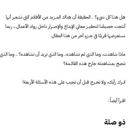
هل هذا كل شيءٍ؟ .. الحقيقة أن هناك المــزيد من الأفلام التي تشعــر أنها
أنتجت خصيصًا لتحفيــز معاني الإبداع والإصــرار داخل رواد الأعمال..، ربما
نستعرضها قريبًا في جــزءٍ آخر من هذا المقال.
ماذا شاهدت، وما الذي لم تشاهده.. وما الذي تريد أن تشاهده؟ .. وما الذي
تنصح بمشاهدته خارج هذه القائــمة؟
اتــرك رأيك، ولا تخــرج قبل أن تجيب على هذه الأسئلة الأربعة!
اقــرأ أيضاً :
ذو صلة