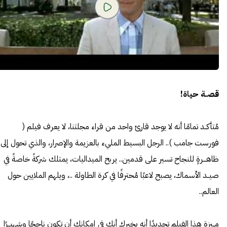
قصــة حياة!
مُتأكــد تمامًا أنه لا يوجد قارئ واحد من قراء مجلتنا، لا يعرف فيلم (
فورست جامب ).. الرجل البسيط المليء بالعزيمة والإصرار، والذي تحول إلى
ظاهـــرةٍ للنجاح تسير على قدمين.. يربح الميداليات، يمتلك شركةً خاصةً في
صيــد الأسماك، يصبح لاعبًا مُحترفًا في كرة الطاولة ..، ويلهم الملايين حول
العالم..
مــيزة هذا الفيلم تحديدًا أنه يخبرك أنك في إمكانك أن تكون ناجحًا وشهيــرًا