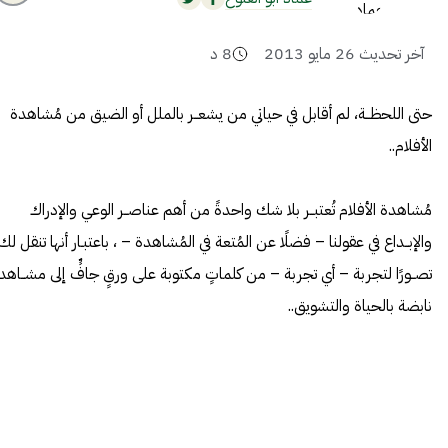
آخر تحديث
26 مايو 2013
8
د
حتى اللحظــة، لم أقابل في حياتي من يشعــر بالملل أو الضيق من مُشاهدة
الأفلام..
مُشاهدة الأفلام تُعتبــر بلا شك واحدةً من أهم عناصــر الوعي والإدراك
والإبــداع في عقولنا – فضلًا عن المُتعة في المُشاهدة – ، باعتبـار أنها تنقل لك
تصــورًا لتجربة – أي تجربة – من كلماتٍ مكتوبة على ورقٍ جافٍّ إلى مشــاهد
نابضة بالحياة والتشويق..