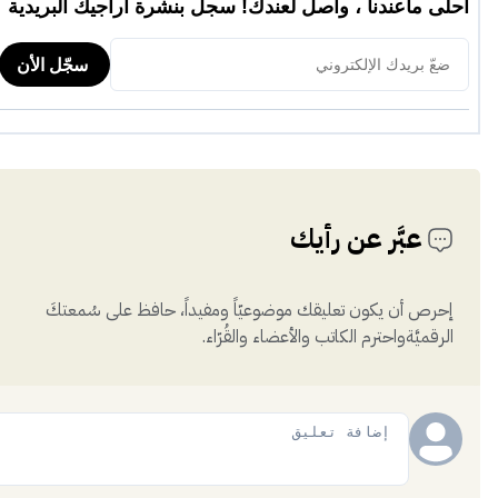
عبَّر عن رأيك
إحرص أن يكون تعليقك موضوعيّاً ومفيداً، حافظ على سُمعتكَ
الرقميَّةواحترم الكاتب والأعضاء والقُرّاء.