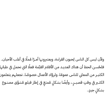
ولأن ليس كل الناس يُحبون القراءة، ويعتبرونها أمــرًا مُملًا في أغلب الأحيان..
فلحُسن الحظ أن هناك العديــد من الأفلام القيِّمة فعلًا التي تحمل في طياتها
الكثيــر من المعاني للناس عمومًا، ولروَّاد الأعمال خصوصًا.. تجعلهم يتعلمون
الكثــير في وقتٍ قصيـــرٍ..، وأيضًا بشكلٍ مُمتعٍ في إطار فيلمٍ مُشوِّق مصنــوع
بشكلٍ جيدٍ..