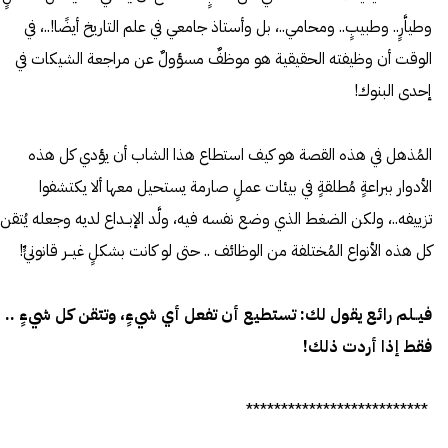
وطياَّرٍ.. وطبيبٍ.. ومحامي..، بل وأستاذ جامعي في علم التاريخ أيضًا!..، في
الوقت أن وظيفته الحقيقية هو موظفٌ مسؤولٌ عن مراجعة الشيكات في
إحدى البنوك!
المُذهل في هذه القصة هو كيف استطاع هذا الشاب أن يؤدي كل هذه
الأدوار ببراعةٍ مُطلقةٍ في بيئات عملٍ صارمة يستحيل معها ألا يكتشفوا
تزييفه..، ولكن الضغط الذي وضع نفسه فيه، ولَّد الإبــداع لديه وجعله يُتقن
كل هذه الأنواع المُختلفة من الوظائف .. حتى لو كانت بشكلٍ غيــر قانونيٍّ!
فيــلم رائع يقول لك: تستطيع أن تفعل أي شيءٍ، وتتقن كل شيءٍ ..
فقط إذا أردت ذلك!
**************************