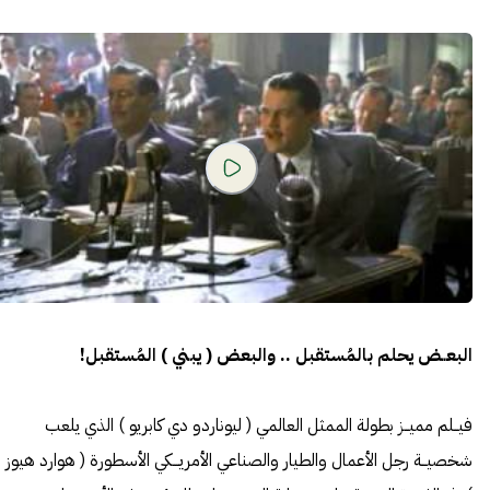
البعــض يحلم بالمُستقبل .. والبعض ( يبني ) المُستقبل!
فيــلم مميــز بطولة الممثل العالمي ( ليوناردو دي كابريو ) الذي يلعب
شخصيــة رجل الأعمال والطيار والصناعي الأمريـــكي الأسطورة ( هوارد هيوز