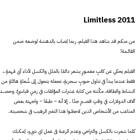
Limitless 2011
من منكم قد شاهد هذا الفيلم، ربما يُصاب بالدهشة لوضعه ضمن
القائــمة!
الفيلم يحكي عن كاتبٍ مغمــورٍ يشعر دائمًا بالملل والكسل لآداء أي مُهمةٍ..،
فقط عندما يبدأ في تناول حبوبٍ سحريةٍ، تجعله يتحول إلى شُعلةٍ هائلةٍ من
النشاط والطاقة، مكَّنته من كتابة عشرات المؤلفات في زمنٍ قياسيٍّ، وحصـــد
آلاف الدولارات في وقتٍ قصــيرٍ جدًا .. إلا أنه – طبعًا – واجهته بعض
المتاعب من الأشخاص الذين لاحظــوا هذا التغير الرهيب في شخصيته..
كلما شعرت بالكسل والتراخي وعدم الرغبة فى عمل اي شيءٍ، يُمكنك