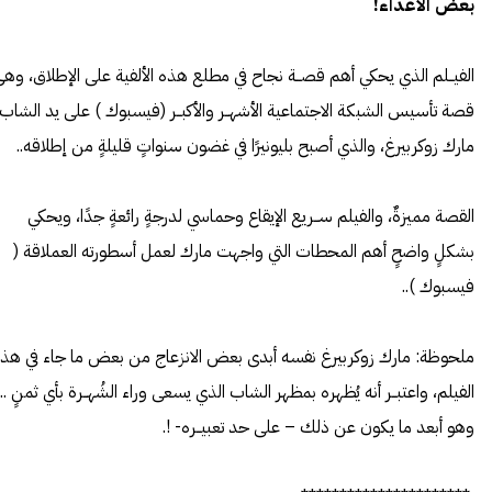
بعض الأعداء!
الفيــلم الذي يحكي أهم قصــة نجاح في مطلع هذه الألفية على الإطلاق، وه
قصة تأسيس الشبكة الاجتماعية الأشهــر والأكبــر (
فيسبوك
) على يد الشاب
مارك زوكربيرغ، والذي أصبح بليونيرًا في غضون سنواتٍ قليلةٍ من إطلاقه..
القصة مميزةٌ، والفيلم ســريع الإيقاع وحماسي لدرجةٍ رائعةٍ جدًا، ويحكي
بشكلٍ واضحٍ أهم المحطات التي واجهت مارك لعمل أسطورته العملاقة (
فيسبوك )..
ملحوظة: مارك زوكربيرغ نفسه أبدى بعض الانزعاج من بعض ما جاء في هذا
الفيلم، واعتبــر أنه يُظهره بمظهر الشاب الذي يسعى وراء الشُهــرة بأي ثمنٍ ..،
وهو أبعد ما يكون عن ذلك – على حد تعبيــره- !.