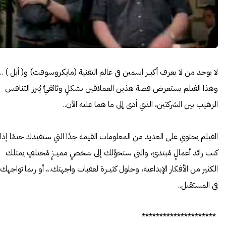
لا يوجد من لا يعرف أكبــر اسمين في عالم التقنية (مايكروسوفت) و( أبل ) ..،
وهذا الفيلم يستعرض قصة هذين العملاقين بشكلٍ وثائقيٍّ يُبرز التنافس
الرهيب بين الشركتين، الذي أدى إلى ما هما عليه الآن..
الفيلم يحتوي على العديد من المعلومات القيمة جدًا التي ستفيدك حتمًا إذا
كنت رائد أعمالٍ مُبتدئ، والتي ستحوِّلك إلى شخصٍ مميــزٍ مُختلفٍ يمتلك
الكثير من الأفكار الإبداعية، وحلول كثيــرة لعقبات واجهتك..، أو ربما تواجهك
في المستقبل..
*********************