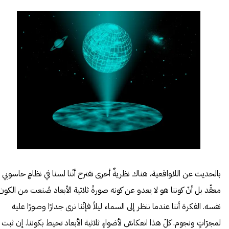
بالحديث عن اللاواقعية، هناك نظريةٌ أخرى تقترح أنّنا لسنا في نظامٍ حاسوبي
معقّد بل أنّ كوننا هو لا يعدو عن كونه صورةً ثلاثية الأبعاد صُنعت من الكون
نفسه. الفكرة أننا عندما ننظر إلى السماء ليلاً فإنّنا نرى جدارًا وصورًا عليه
لمجرّاتٍ ونجوم. كلّ هذا انعكاسٌ لأضواءٍ ثلاثية الأبعاد تحيط بكوننا. إن ثبت