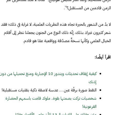
الزمن قادمين من المستقبل؟”.
لا بدّ من الشعور بالحيرة تجاه هذه النظريات العلمية، لا غرابة في ذلك؛ فقد
شعر كثيرون غيرك بذلك. إنّه ذلك النوع من الجنون يجعلنا ننظر إلى أفلام
الخيال العلمي وكأنها نسخةٌ مصدّقة وواقعية عمّا هو قادم.
اقرأ أيضًا:
كيفية إيقاف تحديثات ويندوز 10 الإجبارية ومنع تحميلها من دون
إذنك
التقط صورة برفّة عين … عدسة لاصقة ذكية بتقنيات مستقبلية!
شخصيات تركت بصمتها بقوة.. ملوك قامت باسمهم الحضارة
الفرعونية!
مرّن عقلك على اللاءات الـ 13 للأشخاص الأقوياء عقليًا