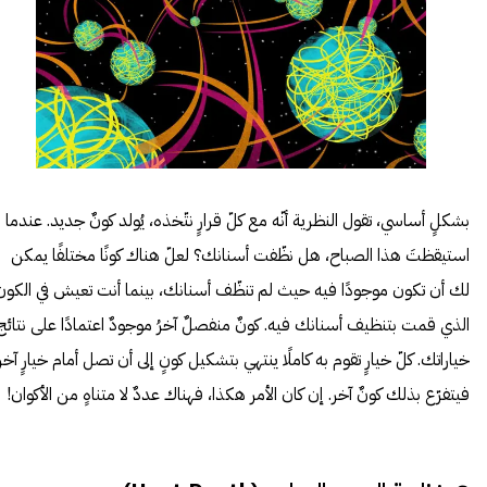
بشكلٍ أساسي، تقول النظرية أنّه مع كلّ قرارٍ نتّخذه، يُولد كونٌ جديد. عندما
استيقظتَ هذا الصباح، هل نظّفت أسنانك؟ لعلّ هناك كونًا مختلفًا يمكن
لك أن تكون موجودًا فيه حيث لم تنظّف أسنانك، بينما أنت تعيش في الكون
الذي قمت بتنظيف أسنانك فيه. كونٌ منفصلٌ آخرُ موجودٌ اعتمادًا على نتائج
خياراتك. كلّ خيارٍ تقوم به كاملًا ينتهي بتشكيل كونٍ إلى أن تصل أمام خيارٍ آخر
فيتفرّع بذلك كونٌ آخر. إن كان الأمر هكذا، فهناك عددٌ لا متناهٍ من الأكوان!