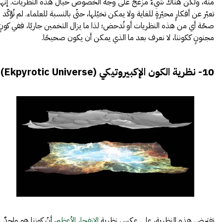
منه، ولكن هناك شيءٌ مزعجٌ على وجه الخصوص حيال
هذه النظريات
. إنّها
تعبّر عن أفكارٍ محيّرةٍ للغاية ولا يمكن تخيّلها، حتّى بالنسبة للعلماء. لم تُؤكّد
صحّة أي من هذه النظريات أو تُدحض؛ لذا ما يزال التخمين جاريًا، ففي كونٍ
مجنونٍ ككوننا، لا نعرف بعد ما الذي يمكن أن يكون صحيحًا.
10- نظرية الكون الإكبيروتيكي (Ekpyrotic Universe)
تفترض هذه النظرية، على عكس نظرية
الانفجار الأعظم
، أنّ كوننا هو واحدٌ