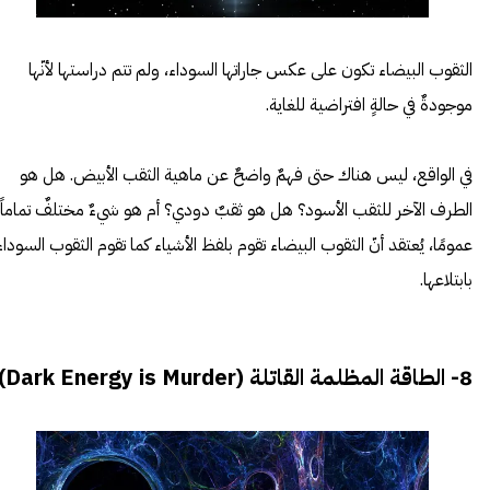
الثقوب البيضاء تكون على عكس جاراتها السوداء، ولم تتم دراستها لأنّها
موجودةٌ في حالةٍ افتراضية للغاية.
في الواقع، ليس هناك حتى فهمٌ واضحٌ عن ماهية الثقب الأبيض. هل هو
الطرف الآخر للثقب الأسود؟ هل هو ثقبٌ دودي؟ أم هو شيءٌ مختلفٌ تماماً
عمومًا، يُعتقد أنّ الثقوب البيضاء تقوم بلفظ الأشياء كما تقوم الثقوب السوداء
بابتلاعها.
8- الطاقة المظلمة القاتلة (Dark Energy is Murder)