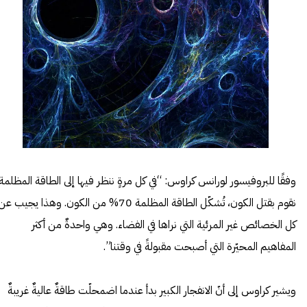
وفقًا للبروفيسور لورانس كراوس: “في كل مرةٍ ننظر فيها إلى الطاقة المظلمة
نقوم بقتل الكون، تُشكّل الطاقة المظلمة 70% من الكون. وهذا يجيب ع
كل الخصائص غير المرئية التي نراها في الفضاء. وهي واحدةٌ من أكثر
المفاهيم المحيّرة التي أصبحت مقبولةً في وقتنا”.
ويشير كراوس إلى أنّ الانفجار الكبير بدأ عندما اضمحلّت طاقةٌ عاليةٌ غريبةٌ