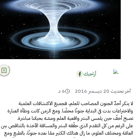
أراجيك
آخر تحديث
20 ديسمبر 2016
6
د
لا ينكر أحدٌ
الجنون المصاحب للعلم
، فجميع الاكتشافات العلمية
والاختراعات بدت في البداية جنونًا محضًا. ومع الزمن كانت وطأة العبارة
تصبح أخفّ حين يلمس البشر واقعية العلم ومسّه بحياتنا مباشرة.
على الرغم من كل التقدم الذي حقّقه البشر والمسافة الآخذة بالتناقص بين
العامّة ومختلف العلوم، ما زال هنالك الكثير ممّا نعده جنونًا، بالطبع ومع