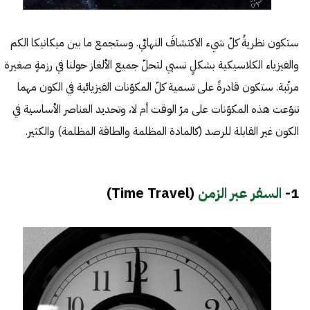
ستكون نظريةُ كلّ شيء الاكتشافَ النهائي. وستجمع ما بين ميكانيكا الكم
والفيزياء الكلاسيكية بشكلٍ نسبي لتحلّ جميع الألغاز حولنا في رزمةٍ صغيرة
مرتّبة. ستكون قادرةً على تسمية كلّ المكوّنات الفيزيائية في الكون مهما
تنوّعت هذه المكوّنات على مرّ الوقت أم لا، وتحديد العناصر الأساسية في
الكون غير القابلة للرصد (كالمادة المظلمة والطاقة المظلمة) والكثير.
1-
السفر عبر الزمن
(Time Travel)