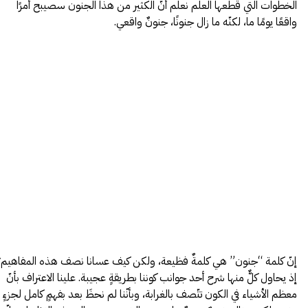
الخطوات التي قطعها العلم نعلم أنّ الكثير من هذا الجنون سصيبح أمرًا
واقعًا يومًا ما، لكنّه ما زال جنونًا، جنونٌ واقعي.
إنّ كلمة “جنون” هي كلمةٌ فظيعة، ولكن كيف عسانا نصف هذه المفاهيم؟
إذ يحاول كلٌّ منها شرح أحد جوانب كوننا بطريقةٍ عجيبة. علينا الاعتراف بأنّ
معظم الأشياء في الكون تتّصف بالغرابة، وبأنّنا لم نحظَ بعد بفهمٍ كامل لجزءٍ