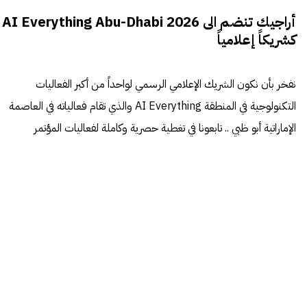
أراجيك تنضم الى AI Everything Abu-Dhabi 2026
كشريكاً إعلامياً
نفخر بأن نكون الشريك الإعلامي الرسمي لواحداً من أكبر الفعاليات
التكنولوجية في المنطقة AI Everything والذي تقام فعالياته في العاصمة
الإماراتية أبو ظبي .. تابعونا في تغطية حصرية وكاملة لفعاليات المؤتمر