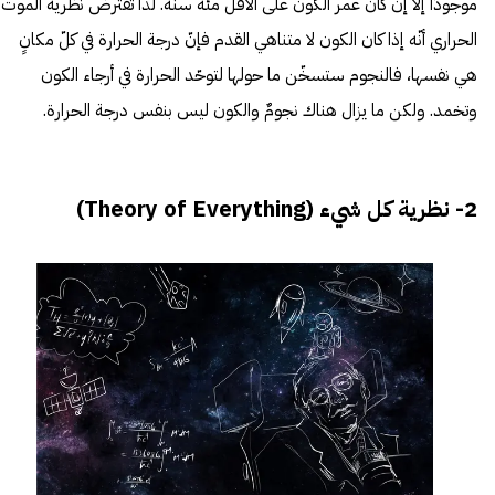
موجودًا إلّا إن كان عمر الكون على الأقل مئة سنة. لذا تفترض نظرية الموت
الحراري أنّه إذا كان الكون لا متناهي القدم فإنّ درجة الحرارة في كلّ مكانٍ
هي نفسها، فالنجوم ستسخّن ما حولها لتوحّد الحرارة في أرجاء الكون
وتخمد. ولكن ما يزال هناك نجومٌ والكون ليس بنفس درجة الحرارة.
2- نظرية كل شيء (Theory of Everything)