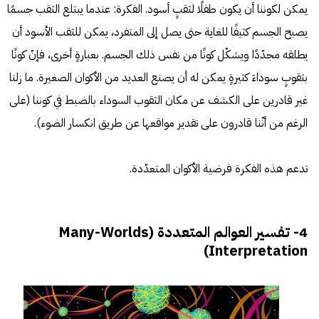
يمكن لكوننا أن يكون طفلًا لثقبٍ أسود. الفكرة: عندما يبتلع الثقب جسمًا
يصبح الجسم كثيفًا للغاية حتى يصل إلى المتفرد، يمكن للثقب الأسود أن
يطلقه مجدّدًا ويشكّل كونًا من نفس ذلك الجسم. بعبارةٍ أخرى، فإنّ كونًا
بثقوبٍ سوداءَ كثيرةٍ يمكن له أن يصنع العديد من الأكوان الصغيرة. ما زلنا
غير قادرين على الكشف عن مكان الثقوب السوداء بالضبط في كوننا (على
الرغم من أنّنا قادرون على تقدير مواقعها عن طريق انكسار الضوء).
تدعم هذه الفكرة فرضية الأكوان المتعدّدة.
4- تفسير العوالم المتعددة (Many-Worlds
Interpretation)