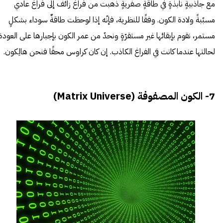
مع جاذبيةٍ نابذةٍ في طاقةٍ صفريةٍ ذهبت من فراغ زائف إلى فراغ عادي
مسبّبةً ولادة الكون. وفقًا للنظرية، فإنّه إذا لوحظت طاقةٌ سوداء بشكلٍ
مستمر، نقوم بإبقائها غير مستقرّةٍ ونحدّ من عمر الكون بإجبارها على العودة
لحالتها عندما كانت في الفراغ الكاذب. إن كان كراوس محقًا فنحن هالِكون.
7- الكون المصفوفة (Matrix Universe)