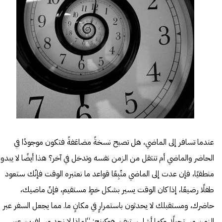
عندما تسافر إلى الماضي، هل تصبح نسخةً مضاعَفةً فتكون موجودًا في
الحاضر والماضي أم تنتقل من الزمن نفسه وتدخل في آخر؟ هذا أيضًا لا يبدو
منطقيًا، فإن عدت إلى الماضي متّبِعًا قواعد ما نعتبره الوقت فإنّك ستعود
طفلًا رضيعًا، إذا كان الوقت يسير بشكل خطٍ مستقيم، فإنّ ماضيك،
حاضرك، ومستقبلك لا يحدثون باستمرارٍ في مكانٍ ما. مما يجعل السفر عبر
الزمن مستحيلًا. وكما أشار ستيفن هوكينج: “لماذا لا نجد مسافرين عبر