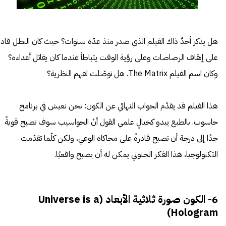
هل يذكر أحدٌ ذاك الفيلم الذي صدر منذ عدّة سنوات؟ حيث كان البطل قادرً
على إيقاف الرصاصات وعلى رؤية الوقت يتباطأ عندما كان يقاتل أعداءه؟
وكان اسم الفيلم The Matrix. هل توصّلت لفهم النظرية؟
هذا الفيلم قد يقدّم الجواب النهائي عن الكون: نحن نعيش في برنامج
حاسوب. بالطبع يبدو كخيالٍ علمي القول أنّ الحواسيب سوف تصبح قويةً
جدًا إلى درجة أن تصبح قادرةً على محاكاة الوعي، ولكن كلّما تقدّمت
التكنولوجيا، هذا الفكر الجنوني يمكن له أن يصبح واقعيًا.
6- الكون صورة ثلاثية الأبعاد (Universe is a
Hologram)