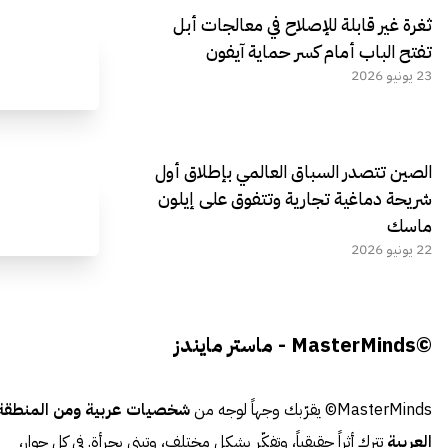
ثغرة غير قابلة للإصلاح في معالجات أبل
تفتح الباب أمام كسر حماية آيفون
23 يونيو 2026
الصين تتصدر السباق العالمي بإطلاق أول
شريحة دماغية تجارية وتتفوق على إيلون
ماسك
22 يونيو 2026
©MasterMinds - ماستر مايندز
MasterMinds© يقرّبك وجهاً لوجه من
شخصيات عربية ومن المنطقة
العربية
تترك أثراً حقيقياً، وتفكّر بشكل مختلف، وتبني بجرأة. في كل حوار،