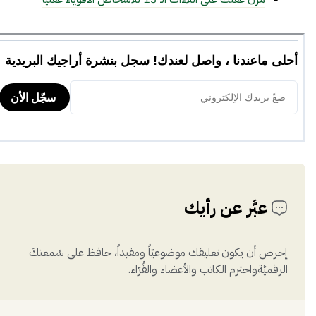
عبَّر عن رأيك
إحرص أن يكون تعليقك موضوعيّاً ومفيداً، حافظ على سُمعتكَ
الرقميَّةواحترم الكاتب والأعضاء والقُرّاء.