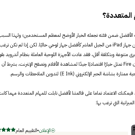
 المتعددة؟
ته الأفضل ضمن فئته تجعله الخيار الأوضح لمعظم المستخدمين؛ ولهذا السبب
اختار الكثير من الخبراء والمستخدمين جهاز iPad من الجيل العاشر كأفضل جهاز لوحي حاليًا. لكن إذا لم تكن ترغ
ى متنوعة وبتكلفة أقل، فقد عادت الأجهزة اللوحية العاملة بنظام أندرويد بقو
السنوات الأخيرة، كما أن أجهزة أمازون Fire تمثل خيارًا اقتصاديًا جيدًا لمشاهدة الأفلام وتصفح الإنترنت، بشرط أن
 الحبر الإلكتروني (E Ink) لتدوين الملاحظات والرسم.
 فيمكنك الاعتماد تماما على قائمتنا لأفضل تابلت للمهام المتعددة مهما كانت
يزانية التي ترغب بها:
الإعلان
•
التقييم العام