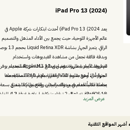
iPad Pro 13 (2024)
يعد iPad Pro 13 (2024) أحدث ابتكارات شركة Apple في
عالم الأجهزة اللوحية، حيث يجمع بين الأداء المذهل والتصميم
الراقي. يتميز الجهاز بشاشة Liquid Retina XDR ب
وبدقة فائقة تجعل من مشاهدة الفيديوهات واستخدام
تم تزويد الآيباد ببطارية تدوم حتى 12 ساعة من الاستخدام
التطبيقات تجربة مبهرة. بفضل معالج Apple M3 الجديد، يوفر
المتواصل، وهو مقاوم للماء والغبار بمعيار IP68، مما يجعله
الجهاز أداءً أسرع بنسبة 30% مقارنة بالإصدارات السابقة، مما
مناسبًا للاستخدام في مختلف البيئات. ومع نظام التشغيل
يجعله مثالياً للمصممين والمبرمجين واللاعبين. كما يتمتع بسعة
iPadOS 18، يتمتع المستخدم بتجربة مخصصة وسلسة للغاية.
تخزين داخلية تصل إلى 2 تيرابايت وكاميرا خلفية بدقة 12
عرض المزيد
ميجابكسل مدعومة بتقنيات LiDAR، مما يعزز إمكانيات التصوير
والتصميم ثلاثي الأبعاد.
شهر المواقع التقنية