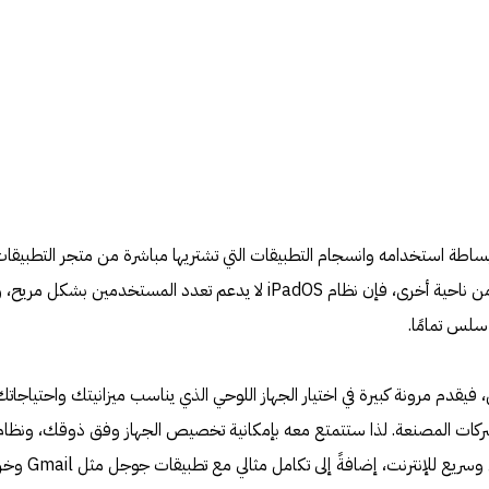
iPadO من آبل هو بساطة استخدامه وانسجام التطبيقات التي تشتريها مباشرة من متجر التطبيقا
مما يجعل التجربة سلسة ومريحة. من ناحية أخرى، فإن نظام iPadOS لا يدعم تعدد المستخدمين بشكل مريح
سلس تمامًا.
فيقدم مرونة كبيرة في اختيار الجهاز اللوحي الذي يناسب ميزانيتك واحتياجاتك
لشركات المصنعة. لذا ستتمتع معه بإمكانية تخصيص الجهاز وفق ذوقك، ونظام
إشعارات مميز للغاية، وتصفح سلس وسريع للإنترنت، إضافةً 