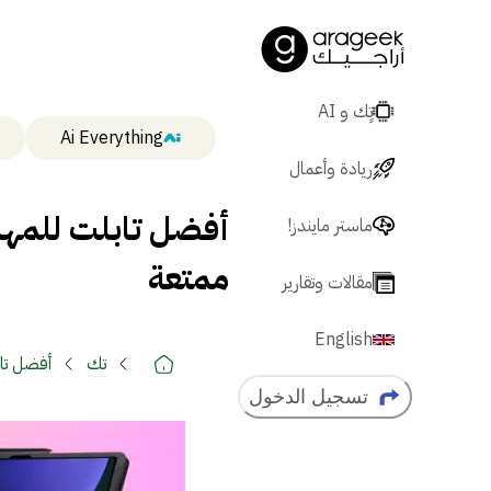
تٍك و AI
Ai Everything
ريادة وأعمال
أفضل تابلت للمها
ماستر مايندز!
ممتعة
مقالات وتقارير
English
تك
أفضل تاب
تسجيل الدخول