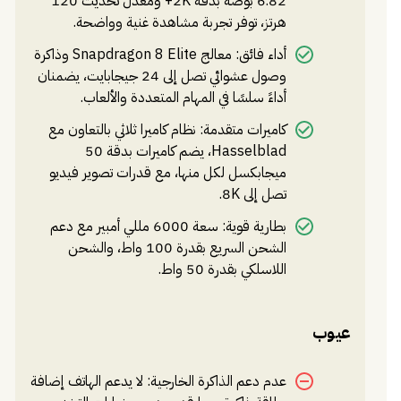
6.82 بوصة بدقة 2K+ ومعدل تحديث 120
هرتز، توفر تجربة مشاهدة غنية وواضحة.
أداء فائق: معالج Snapdragon 8 Elite وذاكرة
وصول عشوائي تصل إلى 24 جيجابايت، يضمنان
أداءً سلسًا في المهام المتعددة والألعاب.
كاميرات متقدمة: نظام كاميرا ثلاثي بالتعاون مع
Hasselblad، يضم كاميرات بدقة 50
ميجابكسل لكل منها، مع قدرات تصوير فيديو
تصل إلى 8K.
بطارية قوية: سعة 6000 مللي أمبير مع دعم
الشحن السريع بقدرة 100 واط، والشحن
اللاسلكي بقدرة 50 واط.
عيوب
عدم دعم الذاكرة الخارجية: لا يدعم الهاتف إضافة