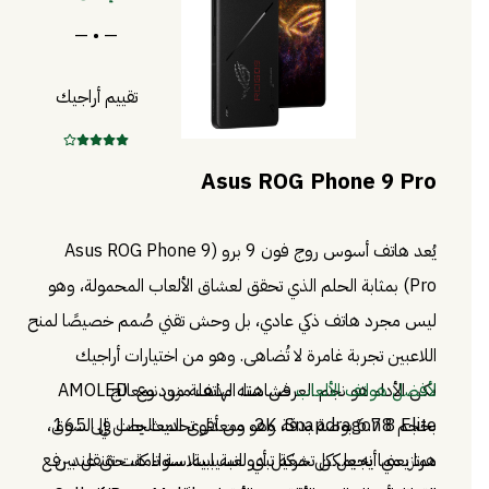
— • —
تقييم أراجيك
Asus ROG Phone 9 Pro
يُعد هاتف أسوس روج فون 9 برو (Asus ROG Phone 9
Pro) بمثابة الحلم الذي تحقق لعشاق الألعاب المحمولة، وهو
ليس مجرد هاتف ذكي عادي، بل وحش تقني صُمم خصيصًا لمنح
اللاعبين تجربة غامرة لا تُضاهى. وهو من اختيارات أراجيك
لأفضل هواتف الألعاب
لكن الأداء هو نجم العرض هنا. الهاتف مزود بمعالج
فشاشته مذهلة من نوع AMOLED
بحجم 6.78 بوصة بدقة 2K، ومعدل تحديث يصل إلى 165
Snapdragon 8 Elite، وهو من أقوى المعالجات في السوق،
هرتز، مما يجعل كل حركة تبدو انسيابية، سواء كنت تتنقل بين
مما يعني أنه يمكن تشغيل أي لعبة بسلاسة تامة، حتى عند رفع