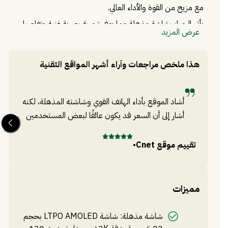
مع مزيج من القوة والأداء العالي.
يأتي الجهاز بشاشة مذهلة مما يوفر تجربة بصرية غنية وتفاصيل
عرض المزيد
واضحة سواء عند مشاهدة الفيديوهات أو تصفح الصور. يعمل
بمعالج قوي يضمن سلاسة الأداء حتى عند تشغيل التطبيقات
هذا ملخص مراجعات وآراء أشهر المواقع التقنية
الثقيلة. كما أن الهاتف مزود بسعة تخزين داخلية لتخزين جميع
ملفاتك بسهولة، مع كاميرا تلتقط صورًا عالية الجودة وتفاصيل
أشاد الموقع بأداء الهاتف القوي وشاشته المذهلة، لكنه
غنية حتى في الإضاءة المنخفضة.
أشار إلى أن السعر قد يكون عائقًا لبعض المستخدمين
كما يتميز أون بلس 13 ببطارية تدوم طويلاً مع شحن سريع
يجعل استخدام الهاتف طوال اليوم أكثر سهولة.
تقييم موقع
Cnet
•
تق
مميزات
شاشة مذهلة: شاشة LTPO AMOLED بحجم