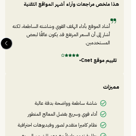
هذا ملخص مراجعات وآراء أشهر المواقع التقنية
الظروف. كما يحتوي على قلم S Pen مدمج، مما يعزز من
إنتاجية المستخدم.
أشاد الموقع بأداء الهاتف القوي وشاشته الساطعة، لكنه
أشار إلى أن السعر المرتفع قد يكون عائقًا لبعض
المستخدمين.
تقييم موقع
Cnet
•
تق
مميزات
شاشة ساطعة وواضحة بدقة عالية
أداء قوي وسريع بفضل المعالج المتطور
نظام كاميرا متقدم لصور وفيديوهات احترافية