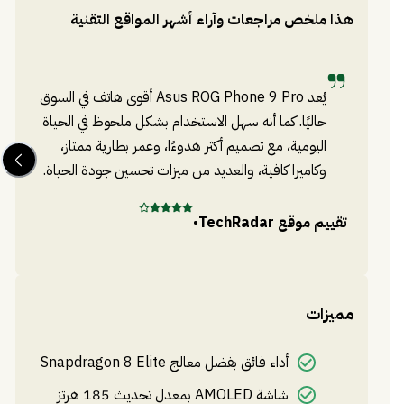
أقول بثقة إنه الهاتف الذي سيجعل جلسات اللعب أكثر حماسًا،
هذا ملخص مراجعات وآراء أشهر المواقع التقنية
دون أي تنازلات.
يُعد Asus ROG Phone 9 Pro أقوى هاتف في السوق
حاليًا. كما أنه سهل الاستخدام بشكل ملحوظ في الحياة
اليومية، مع تصميم أكثر هدوءًا، وعمر بطارية ممتاز،
وكاميرا كافية، والعديد من ميزات تحسين جودة الحياة.
تقييم موقع
TechRadar
•
تق
مميزات
أداء فائق بفضل معالج Snapdragon 8 Elite
شاشة AMOLED بمعدل تحديث 185 هرتز