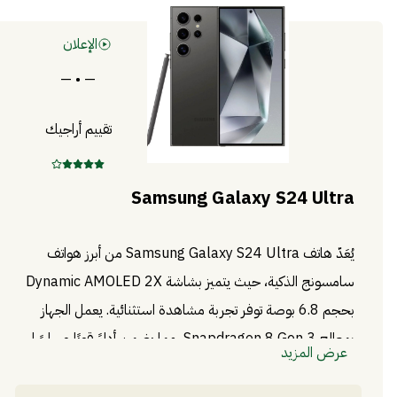
الإعلان
— • —
تقييم أراجيك
Samsung Galaxy S24 Ultra
يُعَدّ هاتف Samsung Galaxy S24 Ultra من أبرز هواتف
سامسونج الذكية، حيث يتميز بشاشة Dynamic AMOLED 2X
بحجم 6.8 بوصة توفر تجربة مشاهدة استثنائية. يعمل الجهاز
بمعالج Snapdragon 8 Gen 3، مما يضمن أداءً قويًا وسلسًا
عرض المزيد
في مختلف التطبيقات والألعاب. يضم الهاتف كاميرا رباعية بدقة
200 ميجابكسل، تتيح التقاط صور عالية الجودة في مختلف