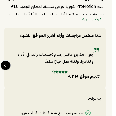
دعم ProMotion لتجربة عرض سلسة. المعالج الجديد A18
Bionic يُحدث طفرة في الأداء، مما يجعله مثالياً للألعاب والمهام
عرض المزيد
المتعددة. الكاميرات تطورت بشكل كبير مع ميزة التصوير الليلي
المتقدمة، وتصوير فيديو بجودة 8K، ما يجعل التقاط اللحظات
هذا ملخص مراجعات وآراء أشهر المواقع التقنية
الاحترافية أسهل من أي وقت مضى.
آيفون 16 برو ماكس يقدم تحسينات رائعة في الأداء
والكاميرا، ولكنه يظل خيارًا مكلفًا
تقييم موقع
Cnet
•
تق
مميزات
تصميم متين مع شاشة مقاومة للخدش.