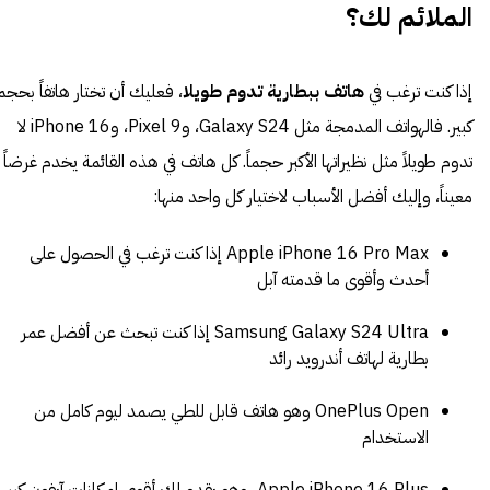
الملائم لك؟
إذا كنت ترغب في
هاتف ببطارية تدوم طويلا
، فعليك أن تختار هاتفاً بحجم
كبير. فالهواتف المدمجة مثل Galaxy S24، وPixel 9، وiPhone 16 لا
تدوم طويلاً مثل نظيراتها الأكبر حجماً. كل هاتف في هذه القائمة يخدم غرضاً
معيناً، وإليك أفضل الأسباب لاختيار كل واحد منها:
Apple iPhone 16 Pro Max إذا كنت ترغب في الحصول على
أحدث وأقوى ما قدمته آبل
Samsung Galaxy S24 Ultra إذا كنت تبحث عن أفضل عمر
بطارية لهاتف أندرويد رائد
OnePlus Open وهو هاتف قابل للطي يصمد ليوم كامل من
الاستخدام