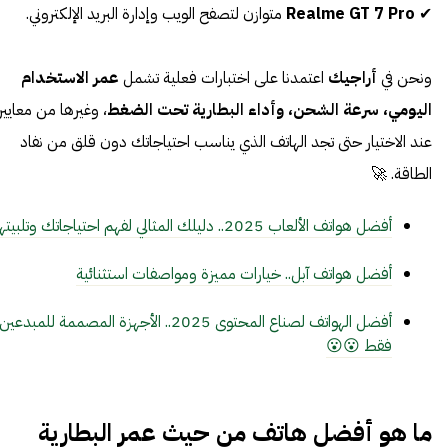
✔
Realme GT 7 Pro
متوازن لتصفح الويب وإدارة البريد الإلكتروني.
ونحن في
أراجيك
اعتمدنا على اختبارات فعلية تشمل
عمر الاستخدام
اليومي، سرعة الشحن، وأداء البطارية تحت الضغط
، وغيرها من معايير
عند الاختيار حتى تجد الهاتف الذي يناسب احتياجاتك دون قلق من نفاد
الطاقة. 🚀
أفضل هواتف الألعاب 2025.. دليلك المثالي لفهم احتياجاتك وتلبيتها
أفضل هواتف آبل.. خيارات مميزة ومواصفات استثنائية
أفضل الهواتف لصناع المحتوى 2025.. الأجهزة المصممة للمبدعين
فقط 😮😮
ما هو أفضل هاتف من حيث عمر البطارية