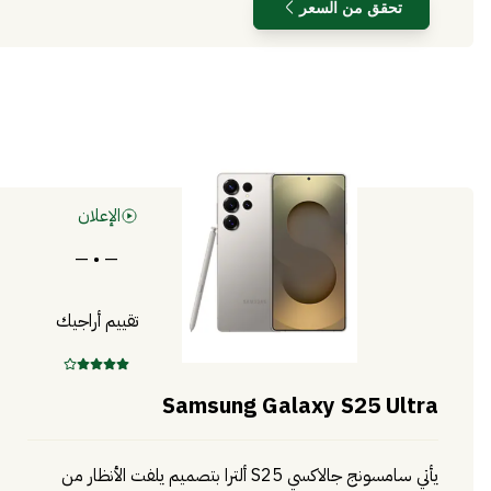
تحقق من السعر
الإعلان
— • —
تقييم أراجيك
Samsung Galaxy S25 Ultra
يأتي سامسونج جالاكسي S25 ألترا بتصميم يلفت الأنظار من