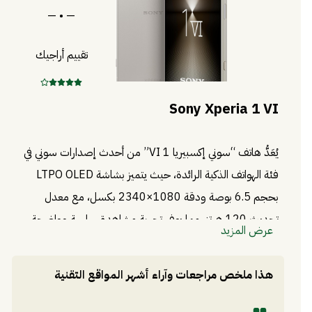
— • —
تقييم أراجيك
Sony Xperia 1 VI
يُعَدُّ هاتف “سوني إكسبيريا 1 VI” من أحدث إصدارات سوني في
فئة الهواتف الذكية الرائدة، حيث يتميز بشاشة LTPO OLED
بحجم 6.5 بوصة ودقة 1080×2340 بكسل، مع معدل
تحديث 120 هرتز، مما يوفر تجربة مشاهدة سلسة وواضحة.
عرض المزيد
يعمل الجهاز بمعالج كوالكوم سناب دراجون 8 الجيل الثالث (4
نانومتر)، مدعوماً بذاكرة وصول عشوائي بسعة 12 جيجابايت،
هذا ملخص مراجعات وآراء أشهر المواقع التقنية
وخيارات تخزين داخلية تبلغ 256 أو 512 جيجابايت، مع
إمكانية التوسعة عبر بطاقة microSDXC. يحتوي الهاتف على