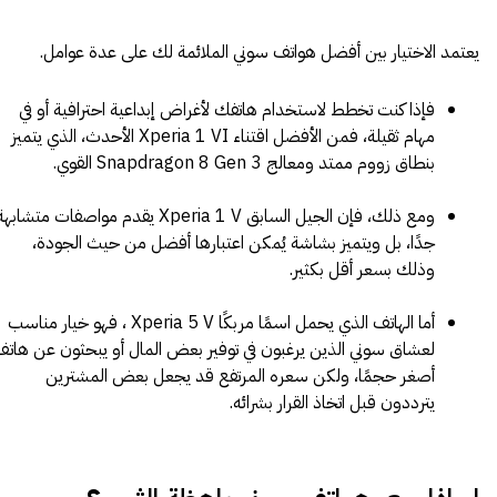
يعتمد الاختيار بين أفضل هواتف سوني الملائمة لك على عدة عوامل.
فإذا كنت تخطط لاستخدام هاتفك لأغراض إبداعية احترافية أو في
مهام ثقيلة، فمن الأفضل اقتناء Xperia 1 VI الأحدث، الذي يتميز
بنطاق زووم ممتد ومعالج Snapdragon 8 Gen 3 القوي.
ومع ذلك، فإن الجيل السابق Xperia 1 V يقدم مواصفات متشابه
جدًا، بل ويتميز بشاشة يُمكن اعتبارها أفضل من حيث الجودة،
وذلك بسعر أقل بكثير.
أما الهاتف الذي يحمل اسمًا مربكًا Xperia 5 V ، فهو خيار مناسب
لعشاق سوني الذين يرغبون في توفير بعض المال أو يبحثون عن هات
أصغر حجمًا، ولكن سعره المرتفع قد يجعل بعض المشترين
يترددون قبل اتخاذ القرار بشرائه.