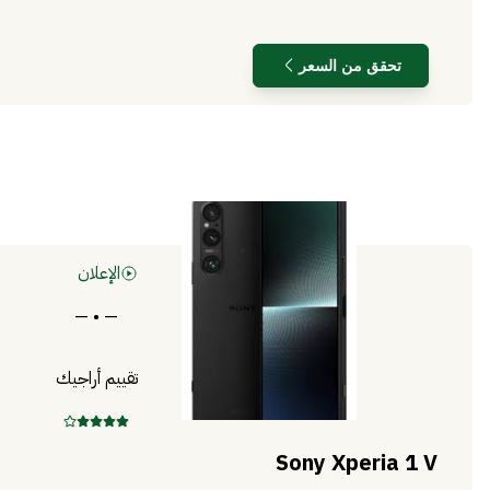
تحقق من السعر
الإعلان
— • —
تقييم أراجيك
Sony Xperia 1 V