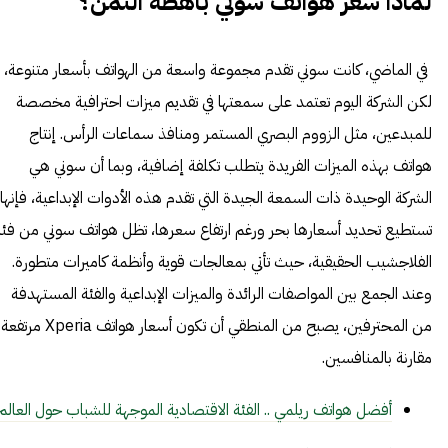
لماذا سعر هواتف سوني باهظة الثمن؟
في الماضي، كانت سوني تقدم مجموعة واسعة من الهواتف بأسعار متنوعة،
لكن الشركة اليوم تعتمد على سمعتها في تقديم ميزات احترافية مخصصة
للمبدعين، مثل الزووم البصري المستمر ومنافذ سماعات الرأس. إنتاج
هواتف بهذه الميزات الفريدة يتطلب تكلفة إضافية، وبما أن سوني هي
الشركة الوحيدة ذات السمعة الجيدة التي تقدم هذه الأدوات الإبداعية، فإنها
تستطيع تحديد أسعارها بحر ورغم ارتفاع سعرها، تظل هواتف سوني من فئة
الفلاجشيب الحقيقية، حيث تأتي بمعالجات قوية وأنظمة كاميرات متطورة.
وعند الجمع بين المواصفات الرائدة والميزات الإبداعية والفئة المستهدفة
من المحترفين، يصبح من المنطقي أن تكون أسعار هواتف Xperia مرتفعة
مقارنة بالمنافسين.
أفضل هواتف ريلمي .. الفئة الاقتصادية الموجهة للشباب حول العالم