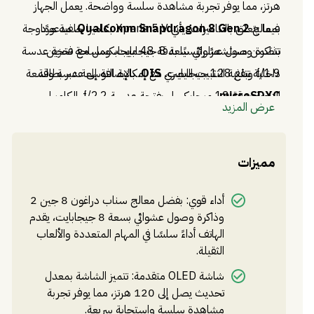
هرتز، مما يوفر تجربة مشاهدة سلسة وواضحة. يعمل الجهاز
بمعالج
Qualcomm Snapdragon 8 Gen 2
، مدعومًا
فيما يتعلق بالكاميرات، يأتي Xperia 5 V بكاميرا خلفية مزدوجة
بذاكرة وصول عشوائي سعة 8 جيجابايت، ومساحة تخزين
تتضمن مستشعرًا رئيسيًا بدقة 48 ميجابكسل مع فتحة عدسة
f/1.9 وتقنية التثبيت البصري
داخلية تبلغ 128 جيجابايت، مع إمكانية التوسعة عبر بطاقة
OIS
، بالإضافة إلى عدسة واسعة
microSDXC
.
الزاوية بدقة 12 ميجابكسل بفتحة عدسة f/2.2. الكاميرا
عرض المزيد
الأمامية بدقة 12 ميجابكسل بفتحة عدسة f/2.0، مما يتيح
التقاط صور سيلفي عالية الجودة. يتميز الجهاز ببطارية سعة
مميزات
5000 مللي أمبير تدعم الشحن السريع بقدرة 30 واط، بالإضافة
إلى الشحن اللاسلكي والشحن العكسي. كما يدعم تقنيات اتصال
أداء قوي: بفضل معالج سناب دراغون 8 جين 2
متقدمة مثل
Bluetooth 5.3
،
Wi-Fi 6E
،
5G
، و
NFC
.
وذاكرة وصول عشوائي بسعة 8 جيجابايت، يقدم
الهاتف أداءً سلسًا في المهام المتعددة والألعاب
الثقيلة.
شاشة OLED متقدمة: تتميز الشاشة بمعدل
تحديث يصل إلى 120 هرتز، مما يوفر تجربة
مشاهدة سلسة واستجابة سريعة.