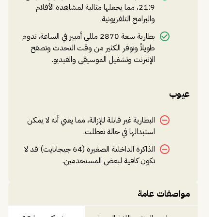
ميجابكسل و 5 ميجابكسل تتيح لك التقاط الصور الرائعة
21:9، مما يجعلها مثالية لمشاهدة الأفلام
والأفلام عالية الجودة بسهولة، كما يوفر الهاتف كاميرا أمامية بدقة
والبرامج التلفزيونية.
8 ميجابكسل لالتقاط الصور الذاتية والمكالمات الفيديو.
بطارية سعة 2870 مللي أمبير في الساعة، تدوم
ومع بطارية سعة 2870 مللي أمبير في الساعة، يدوم الهاتف
طويلاً وتوفر الكثير من وقت التحدث وتصفح
الإنترنت وتشغيل الموسيقى والفيديو.
طويلاً ويوفر لك الكثير من وقت التحدث وتصفح الإنترنت
وتشغيل الموسيقى والفيديو.
عيوب
وأخيراً، يأتي هاتف Sony Xperia 10 بنظام التشغيل Android
9.0 Pie، مما يضمن لك تجربة استخدام سلسة ومريحة، ويوفر
البطارية غير قابلة للإزالة، مما يعني أنه لا يمكن
لك الوصول إلى العديد من التطبيقات والخدمات المختلفة على
استبدالها في حالة تعطلت.
متجر Google Play.
الذاكرة الداخلية الصغيرة (64 جيجابايت) قد لا
تكون كافية لبعض المستخدمين.
مواصفات عامة