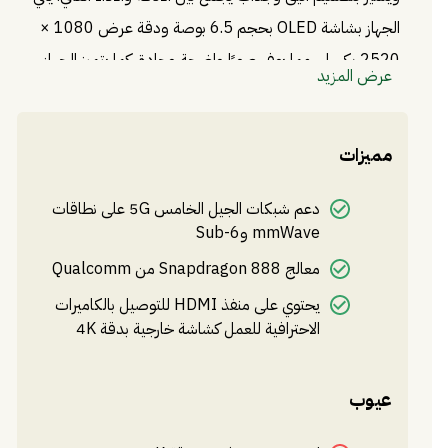
الجهاز بشاشة OLED بحجم 6.5 بوصة ودقة عرض 1080 ×
2520 بكسل، مما يوفر صورًا واضحة وحادة. كما يتميز الجهاز
عرض المزيد
بمعالج Qualcomm Snapdragon 888 وذاكرة وصول
عشوائي بحجم 12 جيجابايت، مما يجعله قادرًا على تشغيل
مميزات
التطبيقات الثقيلة بسلاسة وسرعة. يأتي الجهاز بكاميرا خلفية ثلاثية
العدسة بدقة 50 ميجابكسل، وكاميرا أمامية بدقة 16
دعم شبكات الجيل الخامس 5G على نطاقات
ميجابكسل، مما يوفر صورًا واضحة وجميلة. يتميز الجهاز ببطارية
mmWave وSub-6
بسعة 4500 مللي أمبير، مما يوفر عمر بطارية طويل ويمكن
معالج Snapdragon 888 من Qualcomm
شحنها بسرعة باستخدام تقنية الشحن السريع. يتميز الجهاز
يحتوي على منفذ HDMI للتوصيل بالكاميرات
بدعمه لشبكات 5G و Wi-Fi 6، مما يجعله قادرًا على الاتصال
الاحترافية للعمل كشاشة خارجية بدقة 4K
بالإنترنت بسرعة عالية واستقرار.
عيوب