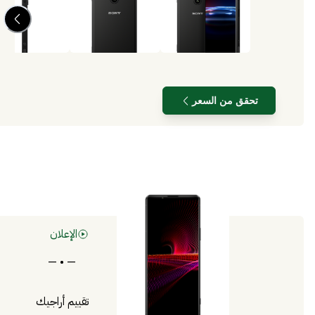
تحقق من السعر
الإعلان
— • —
تقييم أراجيك