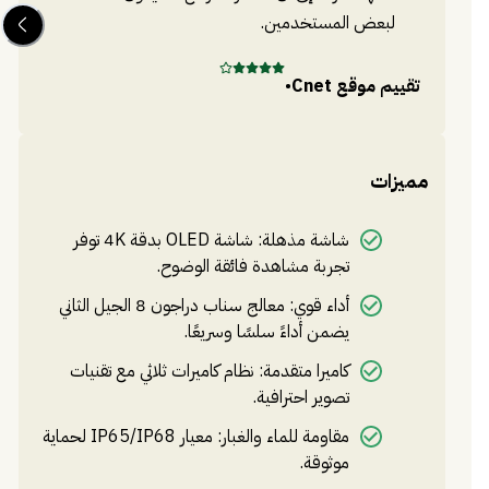
لبعض المستخدمين.
تق
تقييم موقع
Cnet
•
مميزات
شاشة مذهلة: شاشة OLED بدقة 4K توفر
تجربة مشاهدة فائقة الوضوح.
أداء قوي: معالج سناب دراجون 8 الجيل الثاني
يضمن أداءً سلسًا وسريعًا.
كاميرا متقدمة: نظام كاميرات ثلاثي مع تقنيات
تصوير احترافية.
مقاومة للماء والغبار: معيار IP65/IP68 لحماية
موثوقة.