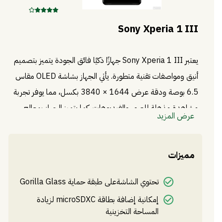
Sony Xperia 1 III
يعتبر Sony Xperia 1 III جهازًا ذكيًا فائق الجودة يتميز بتصميم
أنيق ومواصفات تقنية متطورة. يأتي الجهاز بشاشة OLED مقاس
6.5 بوصة ودقة عرض 1644 × 3840 بكسل، مما يوفر تجربة
مشاهدة مذهلة للصور والفيديوهات. كما يتميز الجهاز بمعالج
عرض المزيد
Snapdragon 888 وذاكرة وصول عشوائي 12 جيجابايت، مما
يجعله قادرًا على تشغيل التطبيقات الثقيلة بسلاسة وسرعة. يأتي
مميزات
الجهاز أيضًا بكاميرا خلفية رباعية تتضمن عدسات بدقة 12
ميجابكسل، وكاميرا أمامية بدقة 8 ميجابكسل، مما يوفر صورًا
تحتوي الشاشةعلى طبقة حماية Gorilla Glass
واضحة وحادة. يتميز الجهاز أيضًا ببطارية بسعة 4500 مللي
إمكانية إضافة بطاقة microSDXC لزيادة
أمبير، ويدعم الشحن السريع واللاسلكي. بشكل عام، يعتبر Sony
المساحة التخزينية
Xperia 1 III جهازًا متطورًا وفعالًا يلبي احتياجات المستخدمين