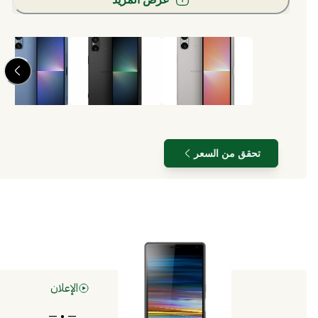
تحقق من السعر
الإعلان
— • —