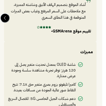
أشاد الموقع بتصميم الهاتف الأنيق وشاشته المميزة،
كاميرا خلفية ثلاثية؛ الرئيسية بدقة 48 ميجابكسل مع فتحة
مع ملاحظات على السعر المرتفع وغياب بعض الميزات
عدسة f/1.9 وتثبيت بصري للصورة (OIS)، وعدسة تليفوتو بدقة
المتوقعة في هذا النطاق السعري
12 ميجابكسل بفتحة عدسة f/2.3 وزوم بصري يصل إلى 7.1x،
وعدسة فائقة الاتساع بدقة 12 ميجابكسل بفتحة عدسة f/2.2.
تقييم موقع
GSMArena
•
تق
الكاميرا الأمامية تأتي بدقة 12 ميجابكسل لصور سيلفي عالية
الجودة. البطارية بسعة 5000 مللي أمبير تدعم الشحن السلكي
مميزات
السريع بقدرة 30 واط، مما يتيح شحناً يصل إلى 50% في 30
دقيقة، بالإضافة إلى دعم الشحن اللاسلكي والشحن اللاسلكي
شاشة OLED بمعدل تحديث متغير يصل إلى
العكسي. يعمل الهاتف بنظام تشغيل أندرويد 14، ويتميز بتصميم
120 هرتز: توفر تجربة مشاهدة سلسة وجودة
مقاوم للماء والغبار بمعيار IP65/IP68، مع مستشعر بصمة
عرض ممتازة.
مدمج في الجانب. يتوفر الجهاز بألوان الأسود، الفضي البلاتيني،
كاميرا تليفوتو بزوم بصري متغير حتى 7.1x: تتيح
الأخضر الكاكي، والأحمر القرمزي
التقاط صور عالية الجودة من مسافات بعيدة.
دعم شبكات الجيل الخامس 5G: للاتصال السريع
والمستقبلي.