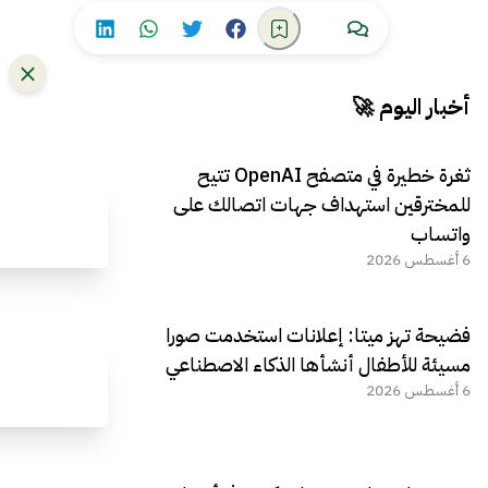
أخبار اليوم 🚀
ثغرة خطيرة في متصفح OpenAI تتيح
للمخترقين استهداف جهات اتصالك على
واتساب
6 أغسطس 2026
فضيحة تهز ميتا: إعلانات استخدمت صورا
مسيئة للأطفال أنشأها الذكاء الاصطناعي
6 أغسطس 2026