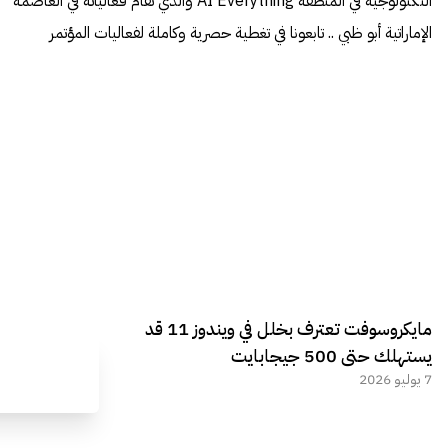
التكنولوجية في المنطقة AI Everything والذي تقام فعالياته في العاصمة
الإماراتية أبو ظبي .. تابعونا في تغطية حصرية وكاملة لفعاليات المؤتمر
مايكروسوفت تعترف بخلل في ويندوز 11 قد
يستهلك حتى 500 جيجابايت
7 يوليو 2026