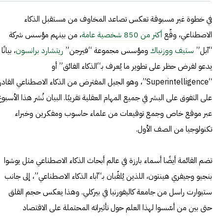
في خطوة غير مسبوقة تعكس تصاعد المخاوف من مستقبل الذكاء
الاصطناعي، وقّع
أكثر من 850 شخصية عامة
، من بينهم مؤسس شركة
“آبل”
ستيف ووزنياك
ومؤسس مجموعة “فيرجن”
ريتشارد برانسون
، بيانًا
يدعو لفرض حظر على تطوير ما يُعرف بـ“الذكاء الفائق” أو
“Superintelligence”، وهو الجيل المفترض من الذكاء الاصطناعي القادر
على التفوق على البشر في جميع المهام العقلية تقريبًا. البيان نُشر هذا الأسبو
عبر موقع خاص وجمع توقيعات من علماء حاسوب ومفكرين وخبراء
تكنولوجيا من الصف الأول.
تضم القائمة أيضًا أسماء بارزة في عالم أبحاث الذكاء الاصطناعي مثل يوشوا
بنجيو وجيفري هينتون، اللذين يُلقّبان بـ“آباء الذكاء الاصطناعي”، إلى جانب
ستيوارت راسل من جامعة كاليفورنيا في بيركلي. وهذا يعكس حجم القلق
حتى بين من أسّسوا لهذا العلم حول تأثيراته المحتملة على الاقتصاد