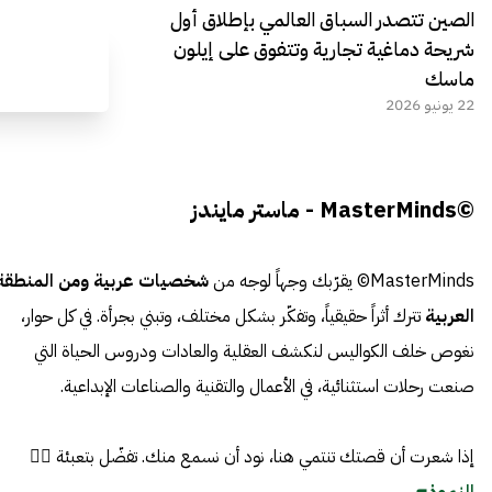
الصين تتصدر السباق العالمي بإطلاق أول
شريحة دماغية تجارية وتتفوق على إيلون
ماسك
22 يونيو 2026
©MasterMinds - ماستر مايندز
MasterMinds© يقرّبك وجهاً لوجه من
شخصيات عربية ومن المنطقة
العربية
تترك أثراً حقيقياً، وتفكّر بشكل مختلف، وتبني بجرأة. في كل حوار،
نغوص خلف الكواليس لنكشف العقلية والعادات ودروس الحياة التي
صنعت رحلات استثنائية، في الأعمال والتقنية والصناعات الإبداعية.
إذا شعرت أن قصتك تنتمي هنا، نود أن نسمع منك. تفضّل بتعبئة 👈🏼