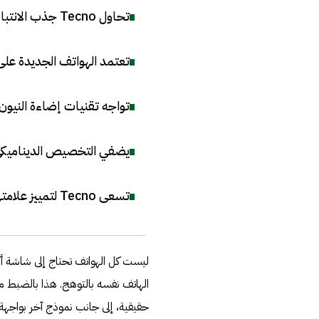
تحاول Tecno جذب الانتباه عبر هواتف تزهو بتوهج نيون وتقنيات تصميم جريئة
تعتمد الهواتف الجديدة على إض
تواجه تقنيات إضاءة النيون ت
يضفي التخصيص الديناميكي 
تسعى Tecno لتمييز علامتها بدعم الابتكار في سوق الهواتف المتشابهة
ليست كل الهواتف تحتاج إلى شاشة أكبر 
حقيقية، إلى جانب نموذج آخر بواجهة خل