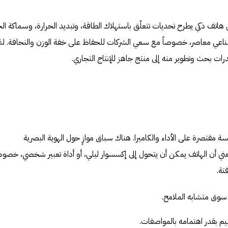
 هاتف ذكي يطرح تحديات تتعلّق باستهلاك الطاقة، وتبديد الحرارة، وسماكة الجه
عي معاصر، خصوصاً مع سعي الشركات للحفاظ على خفة الوزن والنحافة. ل
ات بحث وتطوير منه إلى منتج جاهز للإنتاج التجاري.
سة مقتصرة على الأداء والكاميرا. هناك سباق موازٍ حول الهوية البصرية
 أن الهاتف يمكن أن يتحول إلى إكسسوار ليلي، أو أداة تعبير شخصي، خصوصا
تة.
في سوق متشابه الملامح.
م بقدر اهتمامه بالمواصفات.