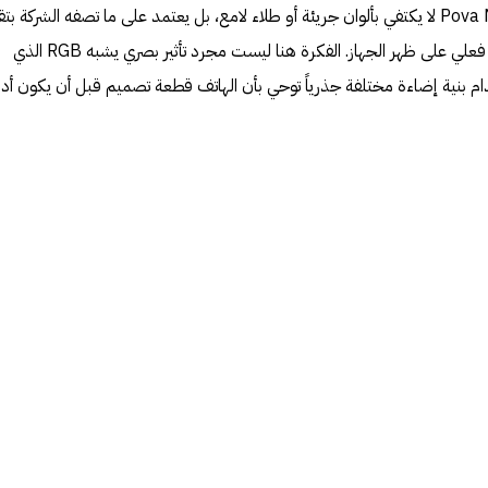
الهاتف الأول الذي يحمل اسم Pova Neon لا يكتفي بألوان جريئة أو طلاء لامع، بل يعتمد على ما تصفه الشركة بت
إضاءة غازية مؤيّنة لإنتاج توهج نيون فعلي على ظهر الجهاز. الفكرة هنا ليست مجرد تأثير بصري يشبه RGB الذي
دام بنية إضاءة مختلفة جذرياً توحي بأن الهاتف قطعة تصميم قبل أن يكون أدا