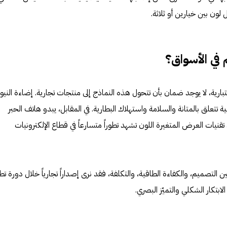
 لون بين خيارين أو ثلاثة.
في الأسواق؟
بارية، لا يوجد ضمان بأن تتحول هذه النماذج إلى منتجات تجارية. إضاءة النيو
ة تتعلق بالمتانة والسلامة واستهلاك البطارية. في المقابل، يبدو هاتف الحبر
تقنيات العرض المتغيرة اللون تشهد تطوراً متسارعاً في قطاع الإلكترونيات
 التصميم، والكفاءة الطاقية، والتكلفة، فقد نرى إصداراً تجارياً خلال دورة تط
لابتكار الشكلي والتميّز البصري.