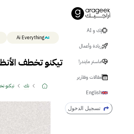
تٍك و AI
Ai Everything
ريادة وأعمال
تيكنو تخطف الأنظا
ماستر مايندز!
مقالات وتقارير
تك
تيكنو تخ
English
تسجيل الدخول