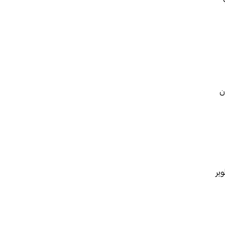
ن
وير