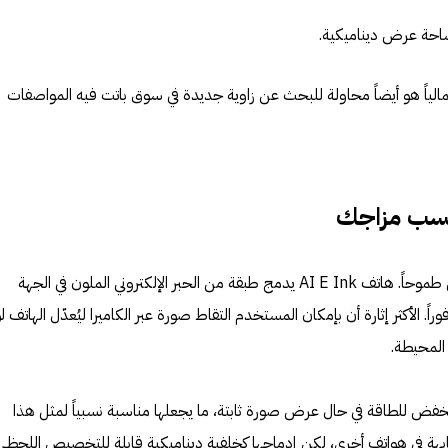
احة عرض ديناميكية.
مالياً هو أيضاً محاولة للبحث عن زاوية جديدة في سوق باتت فيه المواصفات
ر حسب مزاجك
المفهوم الثاني أكثر هدوءاً لكنه لا يقل طموحاً. هاتف AI E Ink يدمج طبقة من الحبر الإلكتروني الملون في الجهة
راً. الأكثر إثارة أن بإمكان المستخدم التقاط صورة عبر الكاميرا ليُعدّل الهاتف ل
 المحيطة.
اكها المنخفض للطاقة في حال عرض صورة ثابتة، ما يجعلها مناسبة نسبياً لمثل هذا
ابهة في هواتف أخرى، لكن إدماجها كخلفية ديناميكية قابلة للتخصيص اللحظي