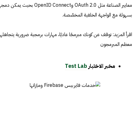
معايير الصناعة مثل OAuth 2.0 وOpenID Connect بحيث يمكن دم
بسهولة مع الواجهة الخلفية المخصّصة.
اقرأ المزيد:
توقف عن كونك مبرمجًا عاديًا، مهارات برمجية ضرورية يتجاهلها
معظم المبرمجون
مخبر الاختبار
Test Lab