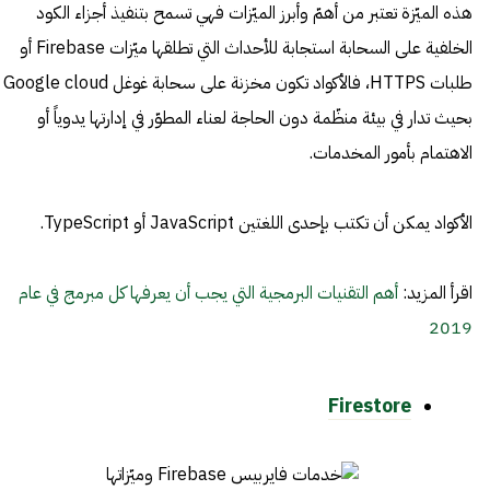
هذه الميّزة تعتبر من أهمّ وأبرز الميّزات فهي تسمح بتنفيذ أجزاء الكود
الخلفية على السحابة استجابة للأحداث التي تطلقها ميّزات Firebase أو
طلبات HTTPS، فالأكواد تكون مخزنة على سحابة غوغل Google cloud
بحيث تدار في بيئة منظّمة دون الحاجة لعناء المطوّر في إدارتها يدوياً أو
الاهتمام بأمور المخدمات.
الأكواد يمكن أن تكتب بإحدى اللغتين JavaScript أو TypeScript.
اقرأ المزيد:
أهم التقنيات البرمجية التي يجب أن يعرفها كل مبرمج في عام
2019
Firestore