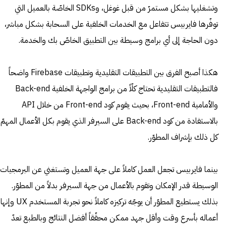
وتشغليها بشكل مستمرّ من قبل غوغل، وSDKs الخاصّة بالعميل التي
توفّرها فايربيس تتفاعل مع الخدمات الخلفية على السحابة بشكل مباشر،
دون الحاجة إلى أي برامج وسيطة بين التطبيق الخاصّ بك والخدمة.
هكذا أصبح الفرق بين التطبيقات التقليدية وتطبيقات Firebase واضحاً
فالتطبيقات التقليدية تحتاج كلّاً من برامج الواجهة الخلفية Back-end
والأمامية Front-end، بحيث يقوم كود Front-end من خلال API
بالاستفادة من كود Back-end على السيرفر الذي يقوم بكل الأعمال المهمّ
كل ذلك بإشراف المطوّر.
بينما فايربيس تجعل العمل كاملاً على جهة العميل وتستغني عن البرمجيات
الوسيطة قدر الإمكان وتقوم بالأعمال من جهة السيرفر بدلاً من المطوّر.
بذلك يستطيع المطوّر أن يوجّه تركيزه كاملاً نحو تجربة المستخد
أعماله بأسرع وقت وأقل جهد ممكن محقّقاً أفضل النتائج وبالطبع تعدّ