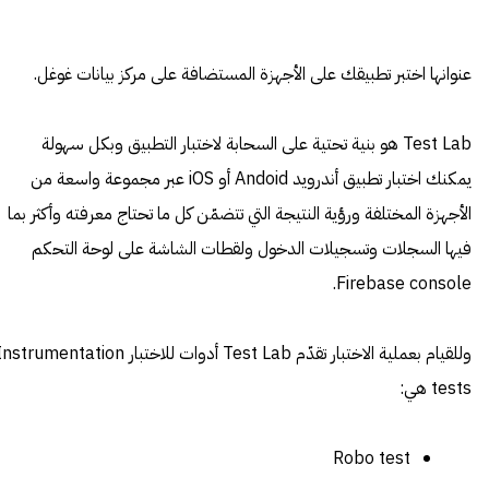
عنوانها اختبر تطبيقك على الأجهزة المستضافة على مركز بيانات غوغل.
Test Lab هو بنية تحتية على السحابة لاختبار التطبيق وبكل سهولة
يمكنك اختبار تطبيق أندرويد Andoid أو iOS عبر مجموعة واسعة من
الأجهزة المختلفة ورؤية النتيجة التي تتضمّن كل ما تحتاج معرفته وأكثر بما
فيها السجلات وتسجيلات الدخول ولقطات الشاشة على لوحة التحكم
Firebase console.
وللقيام بعملية الاختبار تقدّم Test Lab أدوات للاختبار
Instrumentation
tests
هي:
Robo test