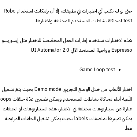
حتى لو لم تكتب أي اختبارات في تطبيقك، إلّا أن بإمكانك استخدام Robo
test لمحاكاة نشاطات المستخدم المختلفة واختبارها.
هذه الاختبارات تستخدم إطارات العمل المخصّصة للاختبار مثل إيسبريسو
Espresso وواجهة المستخد الآلي UI Automator 2.0.
Game Loop test
اختبار الألعاب من خلال الوضع التجريبي Demo mode بحيث يتمّ تشغيل
اللّعبة أثناء محاكاة نشاطات المستخدم ويمكن تضمين عدّة حلقات
عبارة عن سيناريوهات مختلفة في الاختبار، هذه السيناريوهات أو الحلقات
يمكن تمييزها بملصقات labels بحيث يمكن تشغيل الحلقات المرتبطة
معاً.