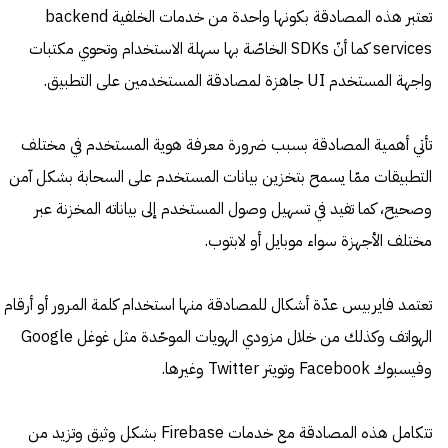
تعتبر هذه المصادقة بكونها واحدة من خدمات الخلفية backend
services كما أنّ SDKs الخاصّة بها سهلة الاستخدام وتحوي مكتبات
واجهة المستخدم UI جاهزة لمصادقة المستخدمين على التطبيق.
تأتي أهمية المصادقة بسبب ضرورة معرفة هوية المستخدم في مختلف
التطبيقات ممّا يسمح بتخزين بيانات المستخدم على السحابة بشكل آمن
وصحيح، كما تفيد في تسهيل وصول المستخدم إلى بياناته المخزنة عبر
مختلف الأجهزة سواء موبايل أو لابتوب.
تعتمد فايربيس عدّة أشكال للمصادقة منها استخدام كلمة المرور أو أرقام
الهواتف وكذلك من خلال مزودي الهويات الموحّدة مثل غوغل Google
وفيسبوك Facebook وتويتر Twitter وغيرها.
تتكامل هذه المصادقة مع خدمات Firebase بشكل وثيق وتزيد من