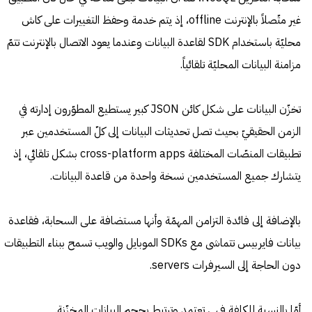
غير متّصلاً بالإنترنت offline، إذ يتم خدمة وحفظ التغييرات على كاش
محليّة باستخدام SDK لقاعدة البيانات وعندما يعود الاتصال بالإنترنت تتمّ
مزامنة البيانات المحليّة تلقائياً.
تخزّن البيانات على شكل كائن JSON كبير يستطيع المطوّرون إدارته في
الزمن الحقيقيّ بحيث تصل تحديثات البيانات إلى كلّ المستخدمين عبر
تطبيقات المنصّات المختلفة cross-platform apps بشكل تلقائي، إذ
يتشارك جميع المستخدمين نسخة واحدة من قاعدة البيانات.
بالإضافة إلى فائدة التزامن المهمّة وأنها مستضافة على السحابة، فقاعدة
بيانات فايربيس تتماشى مع SDKs الموبايل والويب تسمح ببناء التطبيقات
دون الحاجة إلى السيرفرات servers.
أمّا بالنسبة للكلفة فهي تعتمد وترتبط بحجم البيانات المخزّنة.