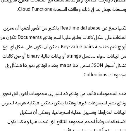
الاتصال بالإنترنت، كما أنها توفّر تكاملاً سلساً مع المنتجات الأخرى لفايربيس
وسحابة غوغل بما في ذلك وظائف السحابة Cloud Functions.
لكنها تتميّز عن Realtime database بالكثير من الأمور أهمّها أن تخزين
الملفات على شكل كائنات يطلق عليها اسم وثائق Documents تتكوّن
أزواج قيم مفتاحية Key-value pairs ,يمكن أن تكون على شكل أي نوع
من البيانات سواء سلاسل strings أو بيانات ثنائية binary أو حتى كائنات
تشكل أشجار JSON تسمى هنا maps وهذه الوثائق بدورها تتشكّل في
مجموعات Collections.
هذه المجموعات تتألف من وثائق قد تشير إلى مجموعات أخرى التي تحوي
وثائق تشير لمجموعات غيرها وهكذا يمكن تشكيل هيكلية هرمية لتخزين
البيانات المترابطة وتسهيل عملية استرجاعها، ويمكن أن تشكيل
الاستعلامات وفقاً لحجم مجموعة النتائج التي تبحث عنها وهكذا يكون