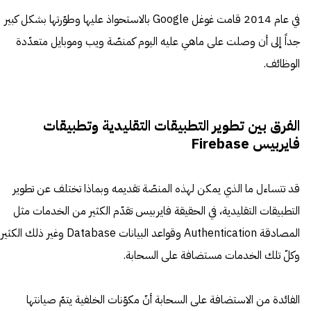
في عام 2014 قامت غوغل Google بالاستحواذ عليها وطوّرتها بشكل كبير
جداً إلى أن وصلت على ماهي عليه اليوم كمنصّة ويب وموبايل متعدّدة
الوظائف.
الفرق بين تطوير التطبيقات التقليدية وتطبيقات
فايربيس Firebase
قد تتساءل ما الذي يمكن لهذه المنصّة تقديمه وبماذا تختلف عن تطوير
التطبيقات التقليدية، في الحقيقة فايربيس تقدّم الكثير من الخدمات مثل
المصادقة Authentication وقواعد البيانات Database وغير ذلك الكثير
وكلّ تلك الخدمات مستضافة على السحابة.
الفائدة من الاستضافة على السحابة أنّ مكوّنات الخلفية يتمّ صيانتها