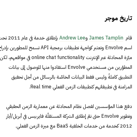
تاريخ موجر
قام
James Tamplin
و
Andrew Lee
بإطلاق خدمة في عام 011
اسم Envolve وتعتبر كواجهة تطبيقات برمجية API تسمح للمطورين بإدر
ميّزة المحادثة عبر الإنترنت online chat functionality في مواقعهم، لكن
المطوّرين من مستخدمي Envolve استفادوا منها للوصول إلى بيانات
التطبيق كاملةً وليس فقط البيانات الخاصّة بالرسائل من أجل تحقيق
المزامنة في تطبيقاتهم كتطبيقات الزمن الفعلي Real time.
دفع هذا المؤسسين لفصل نظام المحادثة عن معمارية الزمن الحقيقي
وتطوير Envolve حتى تمّ إطلاق الشركة المستقلّة فايربيس في أبريل/أيار
2012 كخدمة من خدمات الخلفية BaaS مع ميزة الزمن الفعلي.