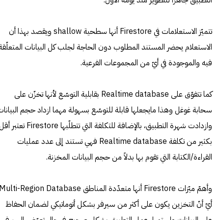
التطبيق جاهزاً للتطوير منذ يومه الأول.
تتميّز الاستعلامات في Firestore أنها سطحية shallow ويقصد بهذا أن
الاستعلام يحضر المستند المطلوب دون الحاجة لجلب كل البيانات المتعلّقة
فيه والموجودة في أيّ من المجموعات الفرعية.
كما تتفوّق على Realtime database بقابلية التوسّع لأنها تخزّن على
سحابة غوغل وهذا مايجعلها قابلة للتوسّع بسهولة مهما ازداد حجم البيانات
وازدادت شهرة التطبيق، بالإضافة للتكلفة التي تتطلّبها Firestore تعتبر أ
بكثير من تكلفة Realtime database فهي تستند إلى عدد عمليات
القراءة/الكتابة التي تقوم بها بدلاً من حجم البيانات المخزنة.
وأهمّ ميّزات Firestore أنها متعدّدة المناطق Multi-Region Database
أيّ أنّ التخزين يكون على أكثر من سيرفر بشكل أتوماتيكي لضمان الحفاظ