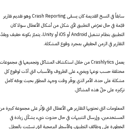
سابقاً في النسخ القديمة كان يسمّى
Crash Reporting
وهو تقديم تقارير
قيّمة في حال تعرّض التطبيق لأي شكل من أشكال الأعطال سواءً كان
التطبيق بنظام تشغيل Android أو iOS أو Unity، يتميّز بكونه خفيف ويق
التقارير في الزمن الحقيقي بمجرد وقوع المشكلة.
يعمل Crashlytics من خلال استكشاف المشاكل وتجميعها في مجموعات
مختلفة حسب نوعها ويضيء على الظروف والأسباب التي أدّت لوقوع كل
مشكلة على حدة، الأمر الذي يوفّر وقت وجهد المطوّر بحيث يوجّه كامل
تركيزه على حلّ هذه المشاكل.
المعلومات التي تحتويها التقارير هي الأعطال التي تؤثّر على مجموعة كبيرة من
المستخدمين، وإرسال التنبيهات في حال حدوث شيء يشكّل زيادة في
الخطورة على وظائف التطبيق، والأسطر البرمجية التي تسبّبت بالعطل.