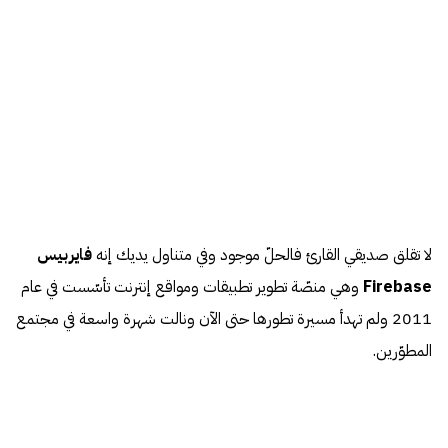
لا تقلق صديقي القارئ فالحلّ موجود وفي متناول يديك إنه
فايربيس
Firebase
وهي منصّة تطوير تطبيقات ومواقع إنترنت تأسّست في عام
2011 ولم تهدأ مسيرة تطورها حتى الآن ونالت شهرة واسعة في مجتمع
المطوّرين.