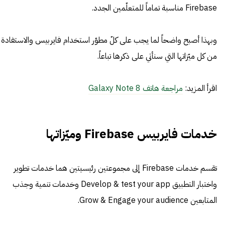
Firebase مناسبة تماماً للمتعلّمين الجدد.
وبهذا أصبح واضحاً لما يجب على كلّ مطوّر استخدام فايربيس والاستفادة
من كل ميّزاتها التي سنأتي على ذكرها تباعاً.
اقرأ المزيد:
مراجعة هاتف Galaxy Note 8
خدمات فايربيس Firebase وميّزاتها
تقسم خدمات Firebase إلى مجموعتين رئيسيتين هما خدمات تطوير
واختبار التطبيق Develop & test your app وخدمات تنمية وجذب
المتابعين Grow & Engage your audience.