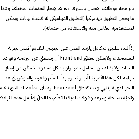
بالبرمجة ووظائف الاتصال بالسيرفر وغيرها لإنجاز الخدمات المختلفة وهذا
ما يجعل التطبيق ديناميكياً (التطبيق الديناميكي له قاعدة بيانات ويمكن
لمستخدميه التفاعل معه والاستفادة من خدماته).
إذاً لبناء تطبيق متكامل يلزمنا العمل على الجهتين لتقديم أفضل تجربة
للمستخدم، ولايمكن لمطوّر Front-end أن يستغني عن البرمجة وقواعد
البيانات ولا بدّ له من التعامل معها ولو بشكل محدود ليتمكّن من إنجاز
مهامه. لكن هذا الأمر يتطلّب وقتاً وجهداً للتعلّم والفهم والخوض في هذا
البحر الذي لا ينتهي وأنت كمطوّر Front-end تريد أن تبدأ عملك الذي تتقنه
وتحبّه ببساطة وسرعة ولا وقت لديك للتعلّم، ما الحلّ إذاً هل هذه النهاية؟