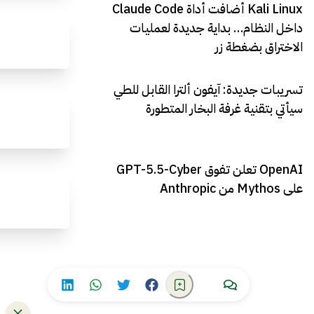
Kali Linux أضافت أداة Claude Code
داخل النظام… بداية جديدة لعمليات
الاختراق بضغطة زر
تسريبات جديدة: آيفون ألترا القابل للطي
سيأتي بتقنية غرفة البخار المتطورة
OpenAI تعلن تفوق GPT-5.5-Cyber
على Mythos من Anthropic