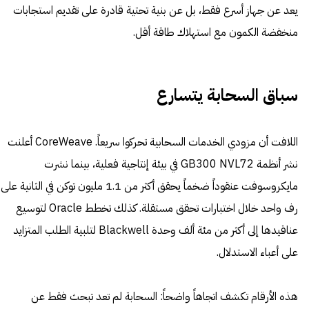
يعد عن جهاز أسرع فقط، بل عن بنية تحتية قادرة على تقديم استجابات
منخفضة الكمون مع استهلاك طاقة أقل.
سباق السحابة يتسارع
اللافت أن مزودي الخدمات السحابية تحركوا سريعاً. CoreWeave أعلنت
نشر أنظمة GB300 NVL72 في بيئة إنتاجية فعلية، بينما نشرت
مايكروسوفت عنقوداً ضخماً يحقق أكثر من 1.1 مليون توكن في الثانية على
رف واحد خلال اختبارات تحقق مستقلة. كذلك تخطط Oracle لتوسيع
عناقيدها إلى أكثر من مئة ألف وحدة Blackwell لتلبية الطلب المتزايد
على أعباء الاستدلال.
هذه الأرقام تكشف اتجاهاً واضحاً: السحابة لم تعد تبحث فقط عن