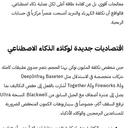
معالجات أقوى، بل عن كفاءة طاقة أعلى لكل عملية ذكاء اصطناعي.
فالواقع أن تكلفة الكهرباء والتبريد أصبحت عنصراً مركزياً في حسابات
الربحية.
اقتصاديات جديدة لوكلاء الذكاء الاصطناعي
حين تنخفض تكلفة المليون توكن بهذا الحجم، تتغير جدوى تطبيقات كاملة.
شركات متخصصة في الاستدلال مثل Baseten وDeepInfra
وFireworks AI وTogether AI أشارت بالفعل إلى خفض التكاليف بما
يصل إلى عشرة أضعاف مع الجيل السابق من Blackwell. النسخة Ultra
ترفع السقف أكثر، خصوصاً في سيناريوهات الكمون المنخفض الضرورية
للمساعدين البرمجيين والوكلاء الأذكياء.