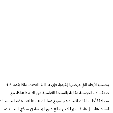
بحسب الأرقام التي عرضتها إنفيديا، فإن Blackwell Ultra يقدم 1.5
ضعف أداء الحوسبة مقارنة بالنسخة القياسية من Blackwell، مع
مضاعفة أداء طبقات الانتباه عبر تسريع عمليات softmax. هذه التحسين
ليست تفاصيل تقنية معزولة؛ بل تعالج عنق الزجاجة في نماذج المحولات،