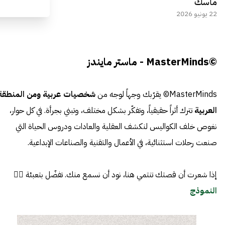
ماسك
22 يونيو 2026
©MasterMinds - ماستر مايندز
MasterMinds© يقرّبك وجهاً لوجه من
شخصيات عربية ومن المنطقة
العربية
تترك أثراً حقيقياً، وتفكّر بشكل مختلف، وتبني بجرأة. في كل حوار،
نغوص خلف الكواليس لنكشف العقلية والعادات ودروس الحياة التي
صنعت رحلات استثنائية، في الأعمال والتقنية والصناعات الإبداعية.
إذا شعرت أن قصتك تنتمي هنا، نود أن نسمع منك. تفضّل بتعبئة 👈🏼
النموذج