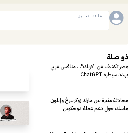
إضافة
ذو صلة
مصر تكشف عن “كرنك”… منافس عربي
يهدد سيطرة ChatGPT
محادثة مثيرة بين مارك زوكربيرغ وإيلون
ماسك حول دعم عملة دوجكوين