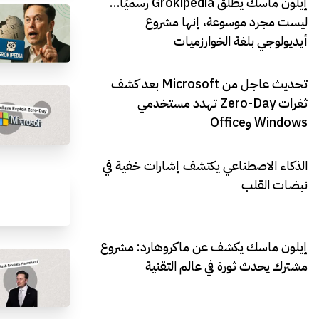
إيلون ماسك يطلق Grokipedia رسميًا…
ليست مجرد موسوعة، إنها مشروع
أيديولوجي بلغة الخوارزميات
تحديث عاجل من Microsoft بعد كشف
ثغرات Zero-Day تهدد مستخدمي
Windows وOffice
الذكاء الاصطناعي يكتشف إشارات خفية في
نبضات القلب
إيلون ماسك يكشف عن ماكروهارد: مشروع
مشترك يحدث ثورة في عالم التقنية