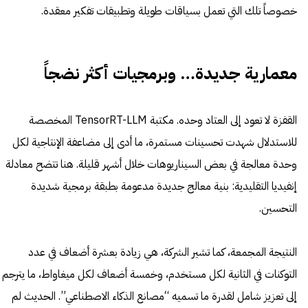
خصوصاً تلك التي تعمل بسياقات طويلة وتطبيقات تفكير معقدة.
معمارية جديدة… وبرمجيات أكثر نضجاً
القفزة لا تعود إلى العتاد وحده. مكتبة TensorRT-LLM المخصصة
للاستدلال شهدت تحسينات مستمرة، ما أدى إلى مضاعفة الإنتاجية لكل
وحدة معالجة في بعض السيناريوهات خلال أشهر قليلة. هنا تتضح معادلة
إنفيديا التقليدية: بنية معالج جديدة مدعومة بطبقة برمجية شديدة
التحسين.
النتيجة المجمعة، كما تشير الشركة، هي زيادة بعشرة أضعاف في عدد
التوكنات في الثانية لكل مستخدم، وخمسة أضعاف لكل ميغاواط، ما يترجم
إلى تعزيز شامل لقدرة ما تسميه “مصانع الذكاء الاصطناعي”. الحديث لم