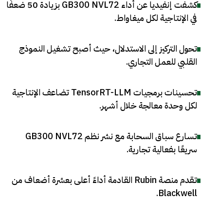
كشفت إنفيديا عن أداء GB300 NVL72 بزيادة 50 ضعفًا
في الإنتاجية لكل ميغاواط
.
تحول التركيز إلى الاستدلال، حيث أصبح تشغيل النموذج
القلبي للعمل التجاري
.
تحسينات برمجيات TensorRT-LLM تضاعف الإنتاجية
لكل وحدة معالجة خلال أشهر
.
تسارع سباق السحابة مع نشر نظم GB300 NVL72
سريعًا بفعالية تجارية
.
تقدم منصة Rubin القادمة أداءً أعلى بعشرة أضعاف من
.
Blackwell