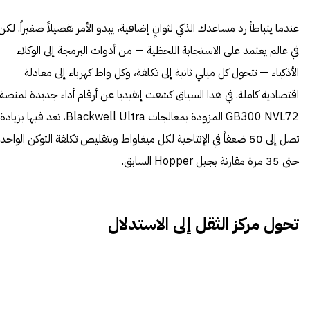
عندما يتباطأ رد مساعدك الذكي لثوانٍ إضافية، يبدو الأمر تفصيلاً صغيراً. لكن
في عالم يعتمد على الاستجابة اللحظية — من أدوات البرمجة إلى الوكلاء
الأذكياء — تتحول كل ميلي ثانية إلى تكلفة، وكل واط كهرباء إلى معادلة
اقتصادية كاملة. في هذا السياق كشفت إنفيديا عن أرقام أداء جديدة لمنصة
GB300 NVL72 المزودة بمعالجات Blackwell Ultra، تعد فيها بزيادة
تصل إلى 50 ضعفاً في الإنتاجية لكل ميغاواط وبتقليص تكلفة التوكن الواحد
حتى 35 مرة مقارنة بجيل Hopper السابق.
تحول مركز الثقل إلى الاستدلال