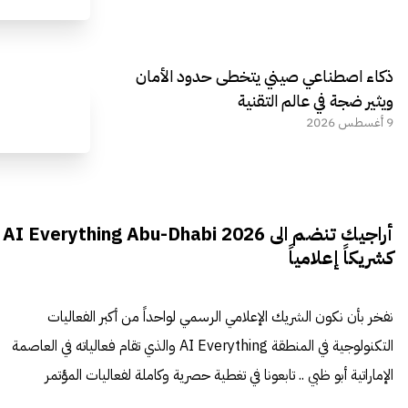
ذكاء اصطناعي صيني يتخطى حدود الأمان
ويثير ضجة في عالم التقنية
9 أغسطس 2026
أراجيك تنضم الى AI Everything Abu-Dhabi 2026
كشريكاً إعلامياً
نفخر بأن نكون الشريك الإعلامي الرسمي لواحداً من أكبر الفعاليات
التكنولوجية في المنطقة AI Everything والذي تقام فعالياته في العاصمة
الإماراتية أبو ظبي .. تابعونا في تغطية حصرية وكاملة لفعاليات المؤتمر