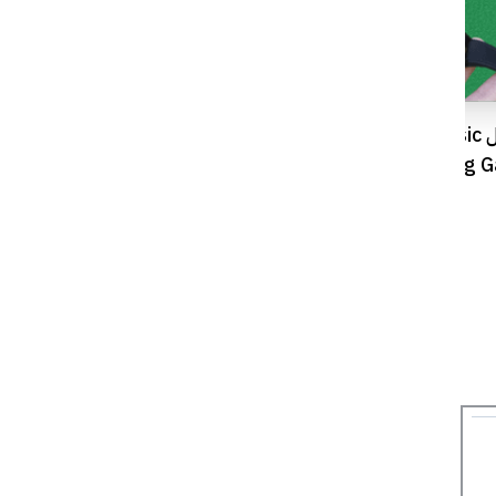
قريبًا..عودة موديل Classic مع ساعة
إنستغرام يكشف عن أدوات تحرير فيديو
Samsung Ga
تعتمد على الذكاء الاصطناعي!
من Android؟؟.. تقرير جديد يجيب