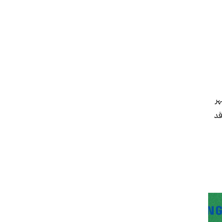
شة تُظهر
قد