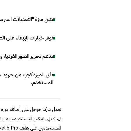
تتيح ميزة "التعديلات السريعة" في Google Photos تحرير الصور بسرع
توفر خيارات للإبقاء على الص
تدعم تحرير الصور الفردية 
تأتي الميزة كجزء من جهود 
المستخدم
.
تعمل شركة جوجل على إضافة ميزة ج
تهدف إلى تمكين المستخدمين من تح
المستخدمين على هاتف Pixel 6 Pro، وفقًا لتقرير نشره موقع "Android Authority".