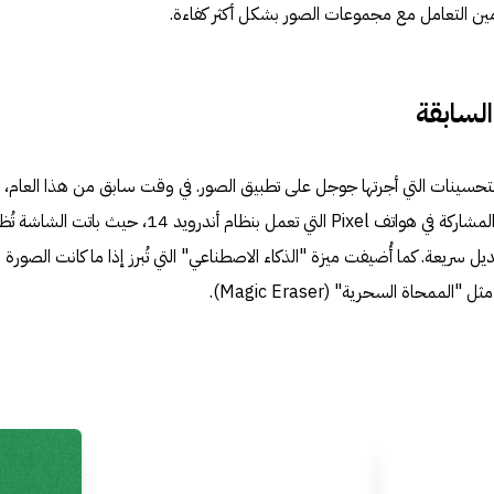
ين التعامل مع مجموعات الصور بشكل أكثر كفاءة.
السابقة
حسينات التي أجرتها جوجل على تطبيق الصور. في وقت سابق من هذا العام،
الشركة تحسينات إلى شاشة المشاركة في هواتف Pixel التي تعمل بنظام أندرويد 14، حيث باتت الشا
 سريعة. كما أُضيفت ميزة "الذكاء الاصطناعي" التي تُبرز إذا ما كانت الصورة 
اة السحرية" (Magic Eraser).