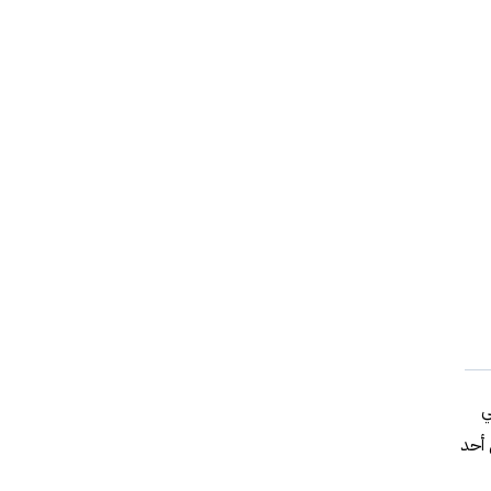
ي
 أحد