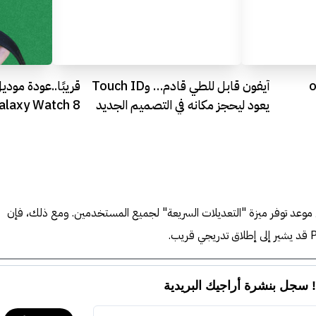
ن نماذج o3
آيفون قابل للطي قادم… وTouch ID
يعود ليحجز مكانه في التصميم الجديد
laxy Watch 8
 موعد توفر ميزة "التعديلات السريعة" لجميع المستخدمين. ومع ذلك، فإن