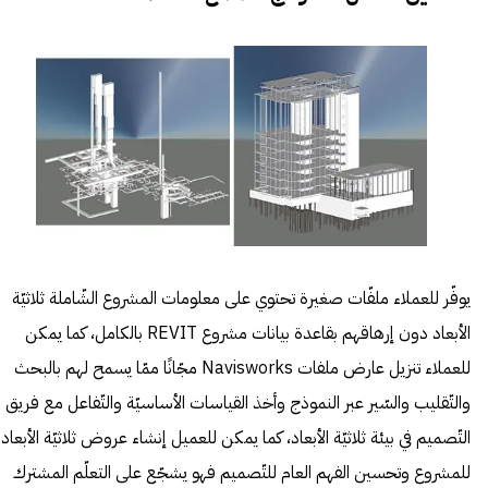
يوفّر للعملاء ملفّات صغيرة تحتوي على معلومات المشروع الشّاملة ثلاثيّة
الأبعاد دون إرهاقهم بقاعدة بيانات مشروع REVIT بالكامل، كما يمكن
للعملاء تنزيل عارض ملفات Navisworks مجّانًا ممّا يسمح لهم بالبحث
والتّقليب والسّير عبر النموذج وأخذ القياسات الأساسيّة والتّفاعل مع فريق
التّصميم في بيئة ثلاثيّة الأبعاد، كما يمكن للعميل إنشاء عروض ثلاثيّة الأبعاد
للمشروع وتحسين الفهم العام للتّصميم فهو يشجّع على التعلّم المشترك