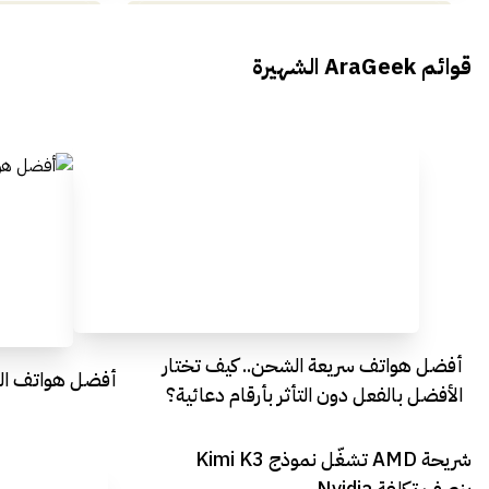
محمد بدوي من Falak Startups
يتحدث الى أراجيك خلال فعاليات Ai
يتحدثان ال
قوائم AraGeek الشهيرة
Egypt
Everything Egypt
أفضل هواتف سريعة الشحن.. كيف تختار
أفضل هواتف التصو
الأفضل بالفعل دون التأثر بأرقام دعائية؟
شريحة AMD تشغّل نموذج Kimi K3
بنصف تكلفة Nvidia