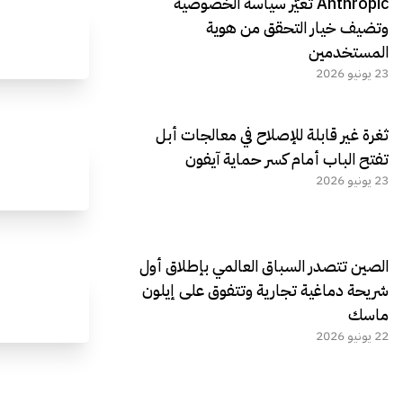
Anthropic تغيّر سياسة الخصوصية
وتضيف خيار التحقق من هوية
المستخدمين
23 يونيو 2026
ثغرة غير قابلة للإصلاح في معالجات أبل
تفتح الباب أمام كسر حماية آيفون
23 يونيو 2026
الصين تتصدر السباق العالمي بإطلاق أول
شريحة دماغية تجارية وتتفوق على إيلون
ماسك
22 يونيو 2026