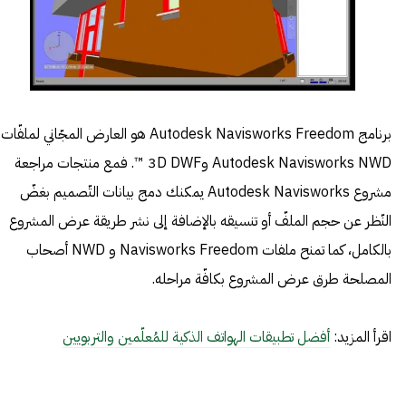
برنامج Autodesk Navisworks Freedom هو العارض المجّاني لملفّات
Autodesk Navisworks NWD و3D DWF ™. فمع منتجات مراجعة
مشروع Autodesk Navisworks يمكنك دمج بيانات التّصميم بغضّ
النّظر عن حجم الملفّ أو تنسيقه بالإضافة إلى نشر طريقة عرض المشروع
بالكامل، كما تمنح ملفات Navisworks Freedom و NWD أصحاب
المصلحة طرق عرض المشروع بكافّة مراحله.
اقرأ المزيد:
أفضل تطبيقات الهواتف الذكية للمُعلّمين والتربويين