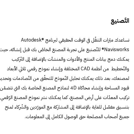
التّصنيع
تساعدك ميّزات التنقّل في الوقت الحقيقي لبرنامج Autodesk®
Navisworks® للتّصنيع على تجربة المصنع الخاصّ بك قبل إنشائه، حيث
يمكنك دمج بيانات المنتج والأدوات والمنشآت بالإضافة إلى التّركيب
والتّخطيط من أنظمة CAD المختلفة وإنشاء نموذج رقمي ثلاثي الأبعاد
لمصنعك، بعد ذلك يمكنك تحليل النّموذج للتحقّق من التّصادمات وتحديد
قيود المساحة وإنشاء محاكاة 4D لنماذج المصنع الخاصة بك التي تتضمّن
تركيب المعدّات على أرض المصنع، كما يمكنك نشر نموذج المصنع الرّقمي
بتنسيق مفصّل للغاية بالإضافة إلى المشاركة مع المورّدين والشّركاء لمنح
جميع أصحاب المصلحة حق الوصول الكامل إلى المعلومات.