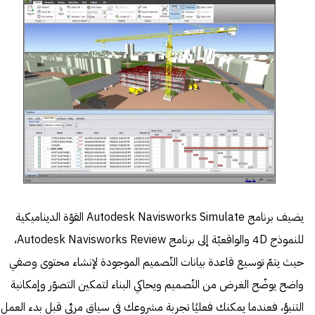
يضيف برنامج Autodesk Navisworks Simulate القوّة الديناميكية
للنموذج 4D والواقعيّة إلى برنامج Autodesk Navisworks Review،
حيث يتمّ توسيع قاعدة بيانات التّصميم الموجودة لإنشاء محتوى وصفي
واضح يوضّح الغرض من التّصميم ويحاكي البناء لتمكين التصوّر وإمكانية
التنبؤ، فعندما يمكنك فعليًا تجربة مشروعك في سياق مرئي قبل بدء العمل