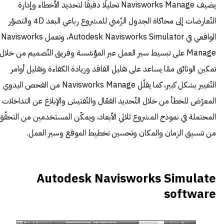
يضيف Navisworks Manage تحليلًا دقيقًا لتحديد الأخطاء وإدارة
التّعارضات إلى محاكاة الجدول الزّمني للمشروع رباعي البعد 4D والتصوّر
الواقعي في Autodesk Navisworks Simulator، وتعمل Navisworks
Manage على تبسيط سير العمل عبر المؤسّسة وفريق التّصميم من خلال
تمكين الوثائق ممّا يساعد على تقليل الفاقد وزيادة الكفاءة وتقليل أوامر
التّغيير بشكل كبير، كما يقلّل Navisworks Manage من الفحص اليدوي
المعرّض للخطأ من خلال التّحديد الفعّال والتّفتيش والإبلاغ عن التداخلات
المحتملة في نموذج المشروع ثلاثي الأبعاد، ويمكّن المستخدمين من التحقّق
من تنسيق الزمان والمكان وتحسين تخطيط الموقع وسير العمل.
Autodesk Navisworks Simulate
software