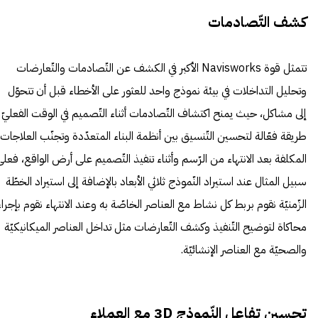
كشف التّصادمات
تتمثل قوة Navisworks الأكبر في الكشف عن التّصادمات والتّعارضات
وتحليل التداخلات في بيئة نموذج واحد للعثور على الأخطاء قبل أن تتحوّل
إلى مشاكل، حيث يمنح اكتشاف التّصادمات أثناء التّصميم في الوقت الفعليّ
طريقة فعّالة لتحسين التّنسيق بين أنظمة البناء المتعدّدة وتجنّب العلاجات
المكلفة بعد الانتهاء من الرّسم وأثناء تنفيذ التّصميم على أرض الواقع، فعل
سبيل المثال عند استيراد النّموذج ثلاثي الأبعاد بالإضافة إلى استيراد الخطّة
الزّمنيّة نقوم بربط كل نشاط مع العناصر الخاصّة به وعند الانتهاء نقوم بإجراء
محاكاة لتوضيح التّنفيذ وكشف التّعارضات مثل تداخل العناصر الميكانيكيّة
والصحيّة مع العناصر الإنشائيّة.
تحسين تفاعل النّموذج 3D مع العملاء