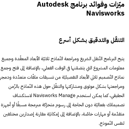
ميّزات وفوائد برنامج Autodesk
Navisworks
التنقّل والتدقيق بشكل أسرع
يتيح البرنامج التّنقل السّريع ومراجعة النّماذج ثلاثيّة الأبعاد المعقّدة وجميع
معلومات المشروع التي يتضمّنها في الوقت الفعلي، بالإضافة إلى فتح وجمع
نماذج التّصميم ثلاثي الأبعاد التفصيليّة من تنسيقات ملفّات متعدّدة ودمجها
ومراجعتها بشكل موثوق ومشاركتها والتنقّل حول هذه النّماذج بالزّمن
الحقيقي، كما يمكن استخدم Navisworks Manage لاستكشاف
تصميماتك بفعاليّة دون الحاجة إلى رسوم متحرّكة مبرمجة مسبقًا أو أجهزة
متقدّمة أو مهارات خاصّة، بالإضافة إلى إمكانيّة مقارنة إصدارين مختلفين
لنفس النّموذج.