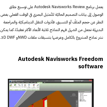
يعمل برنامج Autodesk Navisworks Review على توسيع نطاق
الوصول إلى بيانات التصميم الحاليّة للتّمثيل البصري في الوقت الفعلي بغض
النظر عن حجم الملفّ أو التنسيق، فأدوات التنقل الديناميكيّة والمراجعة
البديهيّة تجعل من السّهل فهم النماذج ثلاثية الأبعاد الأكثر تعقيدًا، كما يمكن
نشر نماذج المشروع بالكامل وعرضها بتنسيقات ملفات NWDو 3D DWF.
Autodesk Navisworks Freedom
software