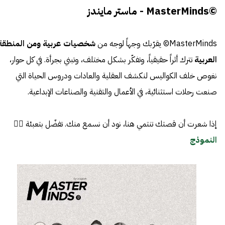
©MasterMinds - ماستر مايندز
MasterMinds© يقرّبك وجهاً لوجه من
شخصيات عربية ومن المنطقة
العربية
تترك أثراً حقيقياً، وتفكّر بشكل مختلف، وتبني بجرأة. في كل حوار،
نغوص خلف الكواليس لنكشف العقلية والعادات ودروس الحياة التي
صنعت رحلات استثنائية، في الأعمال والتقنية والصناعات الإبداعية.
إذا شعرت أن قصتك تنتمي هنا، نود أن نسمع منك. تفضّل بتعبئة 👈🏼
النموذج