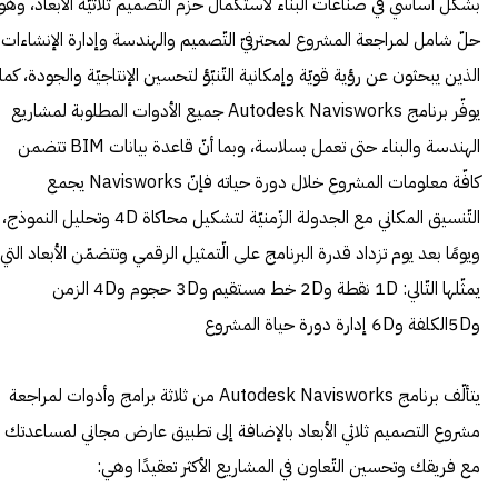
بشكل أساسي في صناعات البناء لاستكمال حزم التصميم ثلاثيّة الأبعاد، وهو
حلّ شامل لمراجعة المشروع لمحترفيّ التّصميم والهندسة وإدارة الإنشاءات
الذين يبحثون عن رؤية قويّة وإمكانية التّنبّؤ لتحسين الإنتاجيّة والجودة، كما
يوفّر برنامج Autodesk Navisworks جميع الأدوات المطلوبة لمشاريع
الهندسة والبناء حتى تعمل بسلاسة، وبما أنّ قاعدة بيانات BIM تتضمن
كافّة معلومات المشروع خلال دورة حياته فإنّ Navisworks يجمع
التّنسيق المكاني مع الجدولة الزّمنيّة لتشكيل محاكاة 4D وتحليل النموذج،
ويومًا بعد يوم تزداد قدرة البرنامج على الّتمثيل الرقمي وتتضمّن الأبعاد التي
يمثّلها التّالي: 1D نقطة و2D خط مستقيم و3D حجوم و4D الزمن
و5Dالكلفة و6D إدارة دورة حياة المشروع
يتألّف برنامج Autodesk Navisworks من ثلاثة برامج وأدوات لمراجعة
مشروع التصميم ثلاثي الأبعاد بالإضافة إلى تطبيق عارض مجاني لمساعدتك
مع فريقك وتحسين التّعاون في المشاريع الأكثر تعقيدًا وهي: