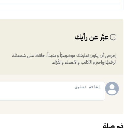
عبَّر عن رأيك
إحرص أن يكون تعليقك موضوعيّاً ومفيداً، حافظ على سُمعتكَ
الرقميَّةواحترم الكاتب والأعضاء والقُرّاء.
إضافة
ذو صلة