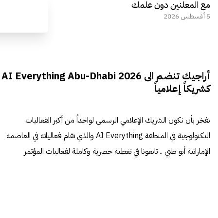
مع المعلنين دون علمك
5 أغسطس 2026
أراجيك تنضم الى AI Everything Abu-Dhabi 2026
كشريكاً إعلامياً
نفخر بأن نكون الشريك الإعلامي الرسمي لواحداً من أكبر الفعاليات
التكنولوجية في المنطقة AI Everything والذي تقام فعالياته في العاصمة
الإماراتية أبو ظبي .. تابعونا في تغطية حصرية وكاملة لفعاليات المؤتمر