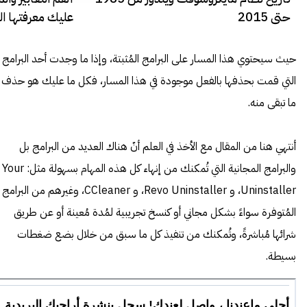
حتى 2015
عليك معرفتها ال
حيث سيحتوي هذا المسار على البرامج المُثبتة، وإذا ما وجدت أحد البرامج
التي قمت بحذفها بالفعل موجودة في هذا المسار، فكل ما عليك هو حذف
ما تبقى منه.
أنتهي هنا من المقال مع الأخذ في العلم أنّ هناك العديد من البرامج بل
والبرامج المجانية التي تُمكنك من إنهاء كل هذه المهام بسهولة مثل: Your
Uninstaller، و Revo Uninstaller، و CCleaner، وغيرهم من البرامج
المُتوفرة سواءً بشكل مجاني أو كنسخ تجريبية لمُدة مُعينة أو عن طريق
شرائها مُباشرةً، وتُمكنك من تنفيذ كل ما سبق من خلال بضع ضغطات
بسيطة.