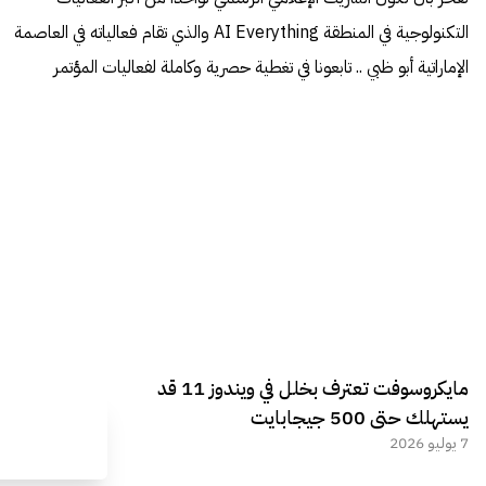
التكنولوجية في المنطقة AI Everything والذي تقام فعالياته في العاصمة
الإماراتية أبو ظبي .. تابعونا في تغطية حصرية وكاملة لفعاليات المؤتمر
مايكروسوفت تعترف بخلل في ويندوز 11 قد
يستهلك حتى 500 جيجابايت
7 يوليو 2026