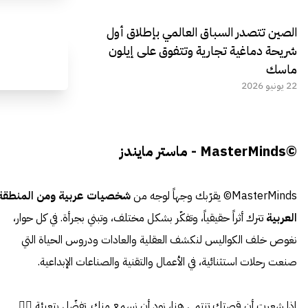
الصين تتصدر السباق العالمي بإطلاق أول
شريحة دماغية تجارية وتتفوق على إيلون
ماسك
22 يونيو 2026
©MasterMinds - ماستر مايندز
MasterMinds© يقرّبك وجهاً لوجه من
شخصيات عربية ومن المنطقة
العربية
تترك أثراً حقيقياً، وتفكّر بشكل مختلف، وتبني بجرأة. في كل حوار،
نغوص خلف الكواليس لنكشف العقلية والعادات ودروس الحياة التي
صنعت رحلات استثنائية، في الأعمال والتقنية والصناعات الإبداعية.
إذا شعرت أن قصتك تنتمي هنا، نود أن نسمع منك. تفضّل بتعبئة 👈🏼