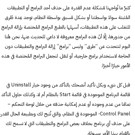
كثيرٌ ما تُواجهنا مُشكلة عدم القدرة على حذف أحد البرامج أو التطبيقات
المُثبتة سواءً بواسطتنا أو بشكل مُسبق بواسطة النظام، توجد عِدة طُرق
للتغلب على هذه التطبيقات، أسهلها بالطبع البرامج المُختصة بإزالة البرامج
من جذورها، إلّا أنّ هذه البرامج معروفة لا داعي للحديث عنها، نحن هُنا
اليوم لنتحدث عن “طرق” وليس “برامج” إزالة البرامج والتطبيقات دون
الحاجة لاستخدام برامج خارجية، أو لنقل. لنجعل البرامج المُختصة في هذه
الأمور خيارًا أخيرًا.
قبل كل شيء وبكل تأكيد أنصحك بالتأكد من وجود خيار Uninstall في
قائمة البرنامج الموجودة في قائمة Start بالنظام أم لا، وكذلك حاول التأكد
تمامًا من عدم وجوده أو عدم إمكانية حذفه من خلال لوحة التحكم –
Control Panel- الموجودة في النظام، والتي تُتيح لك وبطبيعة الحال القدر
على حذف أي برنامج بخلاف بعض البرامج والتطبيقات التي لا تسمح لك
بالقيام بهذا الأمر بسهولة.