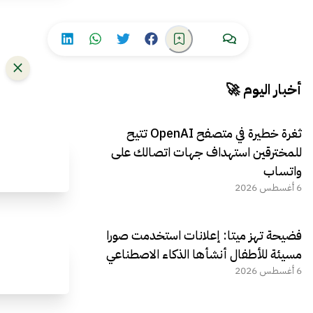
أخبار اليوم 🚀
ثغرة خطيرة في متصفح OpenAI تتيح
للمخترقين استهداف جهات اتصالك على
واتساب
6 أغسطس 2026
فضيحة تهز ميتا: إعلانات استخدمت صورا
مسيئة للأطفال أنشأها الذكاء الاصطناعي
6 أغسطس 2026