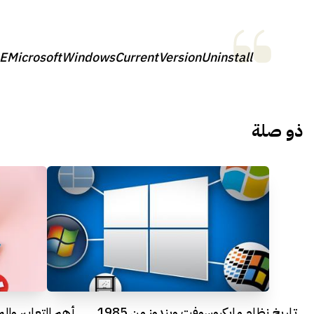
crosoftWindowsCurrentVersionUninstall
ذو صلة
تاريخ نظام مايكروسوفت ويندوز من 1985
أهم التعابير وال