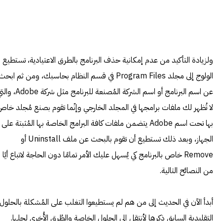
ولزيادة التأكيد من عدم إمكانية حذف البرنامج بالطرق الاعتيادية، تستطيع
الولوج إلى مجلد Program Files في قسم النظام بحاسبك، ومن ثم ابحث
عن اسم البرنامج أو اسم الشركة المُصنعة للبرنامج مثل شركة e
لا تُظهر لك ملفات برامجها في المجلد الخارجي وإنّما تقوم بصنع مُجلد خا
بها تحت اسم Adobe يتضمن ملفات كافة البرامج الخاصة بها المُثبتة على
الجهاز، وبعد ذلك تستطيع أن تقوم بالبحث عن ملف Uninstall أو
Remove خاص بالبرنامج كي يُسهل عليك الأمر تمامًا دون الحاجة لاتباع أيًا
من النصائح التالية.
أبدأ الآن في الحديث إلى من هم لم يستطيعوا التغلب على المُشكلة بالحلول
التقليدية السابق ذكرها لأنتقل إلى الحلول الخاصة والطُرق الأُخرى لحلها.