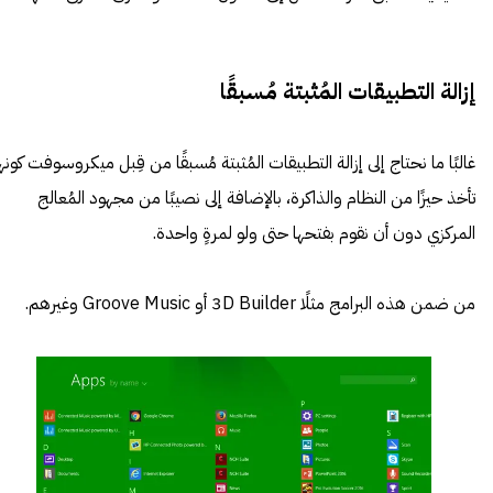
إزالة التطبيقات المُثبتة مُسبقًا
غالبًا ما نحتاج إلى إزالة التطبيقات المُثبتة مُسبقًا من قِبل ميكروسوفت كونه
تأخذ حيزًا من النظام والذاكرة، بالإضافة إلى نصيبًا من مجهود المُعالج
المركزي دون أن نقوم بفتحها حتى ولو لمرةٍ واحدة.
من ضمن هذه البرامج مثلًا 3D Builder أو Groove Music وغيرهم.