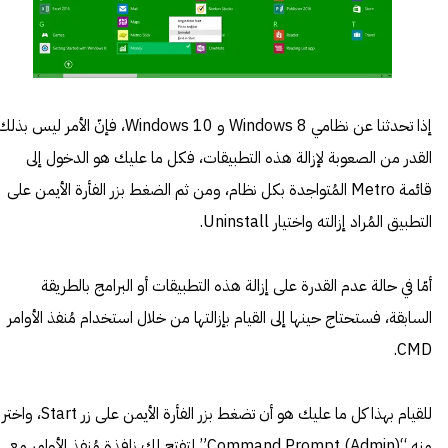
إذا تحدثنا عن نظامي Windows 8 و Windows 10، فإنّ الأمر ليس بذل
القدر من الصعوبة لإزالة هذه التطبيقات، فكل ما عليك هو الدخول إلى
قائمة Metro المُتواجدة بكل نظام، ومن ثم الضغط بزر الفأرة الأيمن على
التطبيق المُراد إزالته واختيار Uninstall.
أمّا في حالة عدم القدرة على إزالة هذه التطبيقات أو البرامج بالطريقة
السابقة، فستحتاج حينها إلى القيام بإزالتها من خلال استخدام مُنفذ الأوامر
CMD.
للقيام بهذا كل ما عليك هو أن تضغط بزر الفأرة الأيمن على زر Start، واختر
منه “Command Prompt (Admin)” لتفتح لك نافذة مُنفذ الأوامر مع