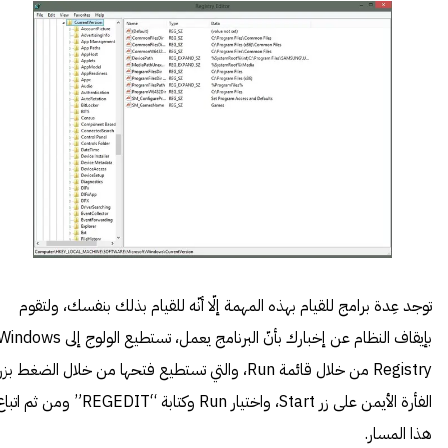
توجد عِدة برامج للقيام بهذه المهمة إلّا أنّه للقيام بذلك بنفسك، ولتقوم
بإيقاف النظام عن إخبارك بأنّ البرنامج يعمل، تستطيع الولوج إلى dows
Registry من خلال قائمة Run، والتي تستطيع فتحها من خلال الضغط بزر
الفأرة الأيمن على زر Start، واختيار Run وكتابة “REGEDIT” ومن ثم ات
هذا المسار.