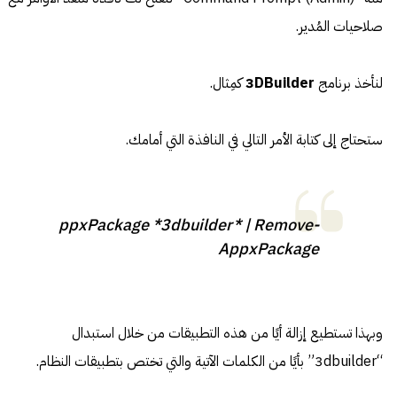
صلاحيات المُدير.
لنأخذ برنامج
3DBuilder
كمِثال.
ستحتاج إلى كتابة الأمر التالي في النافذة التي أمامك.
ppxPackage *3dbuilder* | Remove-
AppxPackage
وبهذا تستطيع إزالة أيًا من هذه التطبيقات من خلال استبدال
“3dbuilder” بأيًا من الكلمات الآتية والتي تختص بتطبيقات النظام.