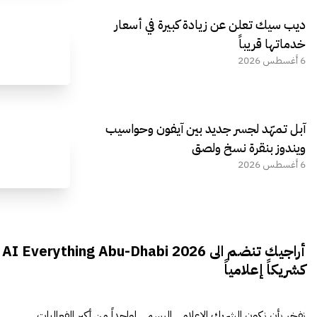
ديب سيك تعلن عن زيادة كبيرة في أسعار
خدماتها قريباً
6 أغسطس 2026
آبل تمهّد لجسر جديد بين آيفون وحواسيب
ويندوز بنقرة نسخ ولصق
6 أغسطس 2026
أراجيك تنضم الى AI Everything Abu-Dhabi 2026
كشريكاً إعلامياً
نفخر بأن نكون الشريك الإعلامي الرسمي لواحداً من أكبر الفعاليات