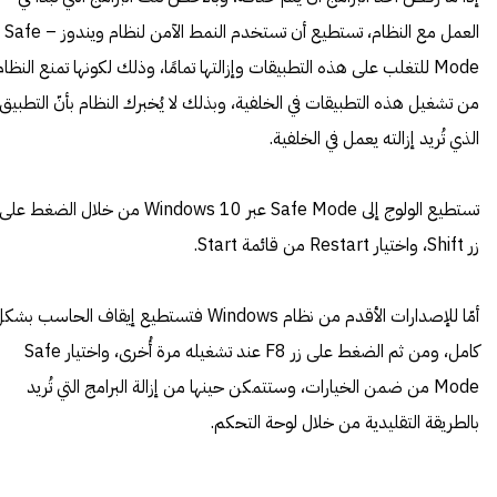
العمل مع النظام، تستطيع أن تستخدم النمط الآمن لنظام ويندوز – Safe
Mode للتغلب على هذه التطبيقات وإزالتها تمامًا، وذلك لكونها تمنع النظام
من تشغيل هذه التطبيقات في الخلفية، وبذلك لا يُخبرك النظام بأنّ التطبيق
الذي تُريد إزالته يعمل في الخلفية.
تستطيع الولوج إلى Safe Mode عبر Windows 10 من خلال الضغط على
زر Shift، واختيار Restart من قائمة Start.
أمّا للإصدارات الأقدم من نظام Windows فتستطيع إيقاف الحاسب بش
كامل، ومن ثم الضغط على زر F8 عند تشغيله مرة أُخرى، واختيار Safe
Mode من ضمن الخيارات، وستتمكن حينها من إزالة البرامج التي تُريد
بالطريقة التقليدية من خلال لوحة التحكم.