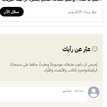
عبَّر عن رأيك
إحرص أن يكون تعليقك موضوعيّاً ومفيداً، حافظ على سُمعتكَ
الرقميَّةواحترم الكاتب والأعضاء والقُرّاء.
إضافة