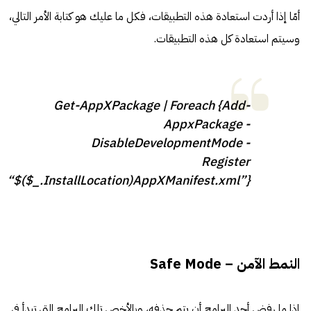
أمّا إذا أردت استعادة هذه التطبيقات، فكل ما عليك هو كتابة الأمر التالي،
وسيتم استعادة كل هذه التطبيقات.
Get-AppXPackage | Foreach {Add-
AppxPackage -
DisableDevelopmentMode -
Register
“$($_.InstallLocation)AppXManifest.xml”}
النمط الآمن – Safe Mode
إذا ما رفض أحد البرامج أن يتم حذفه، وبالأخص تلك البرامج التي تبدأ في