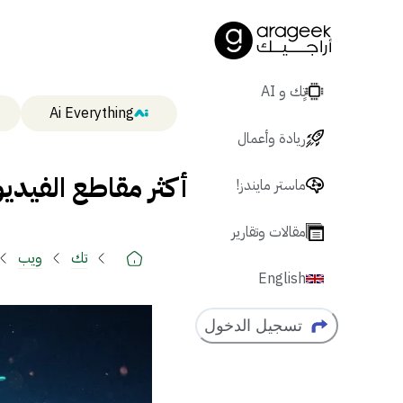
تٍك و AI
Ai Everything
ريادة وأعمال
أكثر مقاطع الفيديو 
ماستر مايندز!
مقالات وتقارير
تك
ويب
English
تسجيل الدخول