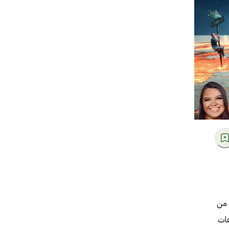
تي من
هات