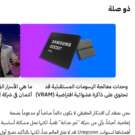
ذو صلة
وحدات معالجة الرسومات المستقبلية قد
ما هي الأسرار ا
تحتوي على ذاكرة عشوائية افتراضية (VRAM)
ألتمان في شركة Open AI
تصل إلى 48 جيجابايت!
نحن نعتقد أن الابتكار الحقيقي لا يكون دائماً صاخباً أو مدعوماً بضجة
إعلامية. أحياناً، يأتي من شركة “غير جذابة” تقنياً، لكنها تحل مشكلة أساسية
أهملناها لسنوات. Uniqconn قد لا تغيّر العالم غداً، لكنها بالتأكيد تضع أول