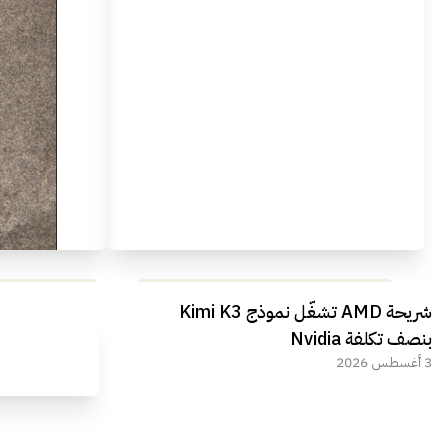
مراجعة شاملة لعملاق الألعاب
استعراض لأ
شريحة AMD تشغّل نموذج Kimi K3
الجديد REDMAGIC 11 AIR
بنصف تكلفة Nvidia
3 أغسطس 2026