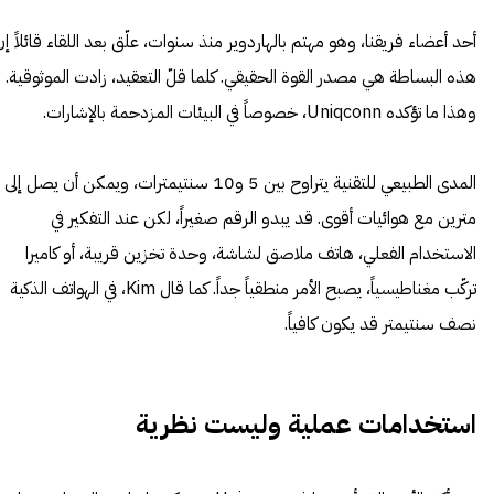
أحد أعضاء فريقنا، وهو مهتم بالهاردوير منذ سنوات، علّق بعد اللقاء قائلاً إ
هذه البساطة هي مصدر القوة الحقيقي. كلما قلّ التعقيد، زادت الموثوقية.
وهذا ما تؤكده Uniqconn، خصوصاً في البيئات المزدحمة بالإشارات.
المدى الطبيعي للتقنية يتراوح بين 5 و10 سنتيمترات، ويمكن أن يصل إلى
مترين مع هوائيات أقوى. قد يبدو الرقم صغيراً، لكن عند التفكير في
الاستخدام الفعلي، هاتف ملاصق لشاشة، وحدة تخزين قريبة، أو كاميرا
تركّب مغناطيسياً، يصبح الأمر منطقياً جداً. كما قال Kim، في الهواتف الذكية
نصف سنتيمتر قد يكون كافياً.
استخدامات عملية وليست نظرية