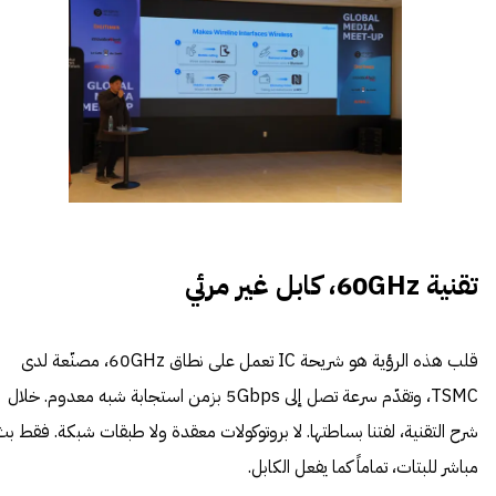
تقنية 60GHz، كابل غير مرئي
قلب هذه الرؤية هو شريحة IC تعمل على نطاق 60GHz، مصنّعة لدى
TSMC، وتقدّم سرعة تصل إلى 5Gbps بزمن استجابة شبه معدوم. خلال
شرح التقنية، لفتنا بساطتها. لا بروتوكولات معقدة ولا طبقات شبكة. فقط بث
مباشر للبتات، تماماً كما يفعل الكابل.