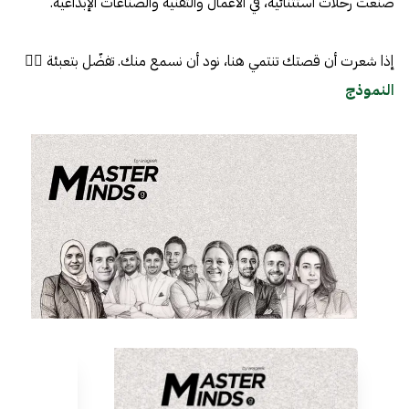
صنعت رحلات استثنائية، في الأعمال والتقنية والصناعات الإبداعية.
إذا شعرت أن قصتك تنتمي هنا، نود أن نسمع منك. تفضّل بتعبئة 👈🏼
النموذج