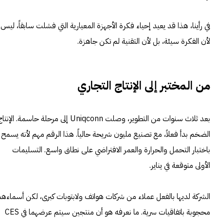
في رأينا، هذا قد يعيد إحياء فكرة الأجهزة المعيارية التي فشلت سابقاً، ليس
لأن الفكرة سيئة، بل لأن التقنية لم تكن جاهزة.
من المختبر إلى الإنتاج التجاري
بعد ثلاث سنوات من التطوير، وصلت Uniqconn إلى مرحلة حاسمة. الإنت
الضخم بدأ فعلاً، مع تصنيع مليون شريحة حالياً. هذا الرقم مهم لأنه يسمح
باختبار التحمل والحرارة والعمر الافتراضي على نطاق واسع. التسليمات
الأولى متوقعة في يناير.
الشركة لديها بالفعل عملاء من شركات هواتف ولابتوبات كبرى، لكن أسماءه
محجوبة باتفاقيات سرية. ما نعرفه هو أن منتجين سيتم عرضهما في CES