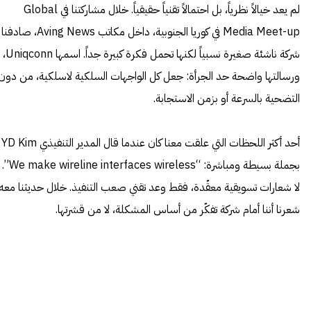
لم يعد خيالاً نظرياً، بل احتمالاً تقنياً حقيقياً. خلال مشاركتنا في Global
Media Meet-up في كوريا الجنوبية، داخل مكاتب Aving News، صادفنا
شركة ناشئة صغيرة نسبياً لكنها تحمل فكرة كبيرة جداً. اسمها Uniqconn،
ورسالتها واضحة حد الجرأة: جعل كل الواجهات السلكية لاسلكية، من دون
التضحية بالسرعة أو بزمن الاستجابة.
أحد أكثر اللحظات التي علقت معنا كان عندما قال المدير التنفيذي YD Kim
بجملة بسيطة ومباشرة: “We make wireline interfaces wireless”.
لا شعارات تسويقية معقّدة، فقط وعد تقني صعب التنفيذ. خلال حديثنا معه،
شعرنا أننا أمام شركة تفكّر من أساس المشكلة، لا من قشرتها.