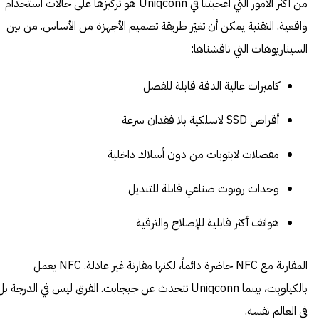
من أكثر الأمور التي أعجبتنا في Uniqconn هو تركيزها على حالات استخدام
واقعية. التقنية يمكن أن تغيّر طريقة تصميم الأجهزة من الأساس. من بين
السيناريوهات التي ناقشناها:
كاميرات عالية الدقة قابلة للفصل
أقراص SSD لاسلكية بلا فقدان سرعة
مفصلات لابتوبات من دون أسلاك داخلية
وحدات روبوت صناعي قابلة للتبديل
هواتف أكثر قابلية للإصلاح والترقية
المقارنة مع NFC حاضرة دائماً، لكنها مقارنة غير عادلة. NFC يعمل
بالكيلوبِت، بينما Uniqconn تتحدث عن جيجابت. الفرق ليس في الدرجة بل
في العالم نفسه.