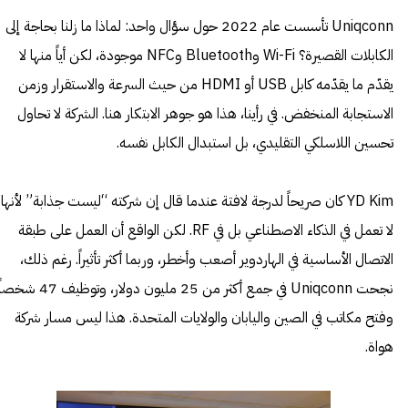
Uniqconn تأسست عام 2022 حول سؤال واحد: لماذا ما زلنا بحاجة إلى
الكابلات القصيرة؟ Wi-Fi وBluetooth وNFC موجودة، لكن أياً منها لا
يقدّم ما يقدّمه كابل USB أو HDMI من حيث السرعة والاستقرار وزمن
الاستجابة المنخفض. في رأينا، هذا هو جوهر الابتكار هنا. الشركة لا تحاول
تحسين اللاسلكي التقليدي، بل استبدال الكابل نفسه.
YD Kim كان صريحاً لدرجة لافتة عندما قال إن شركته “ليست جذابة” لأنها
لا تعمل في الذكاء الاصطناعي بل في RF. لكن الواقع أن العمل على طبقة
الاتصال الأساسية في الهاردوير أصعب وأخطر، وربما أكثر تأثيراً. رغم ذلك،
نجحت Uniqconn في جمع أكثر من 25 مليون دولار، وتوظيف 47
وفتح مكاتب في الصين واليابان والولايات المتحدة. هذا ليس مسار شركة
هواة.