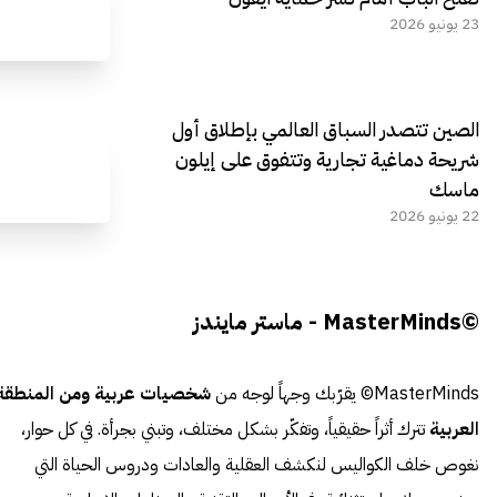
23 يونيو 2026
الصين تتصدر السباق العالمي بإطلاق أول
شريحة دماغية تجارية وتتفوق على إيلون
ماسك
22 يونيو 2026
©MasterMinds - ماستر مايندز
MasterMinds© يقرّبك وجهاً لوجه من
شخصيات عربية ومن المنطقة
العربية
تترك أثراً حقيقياً، وتفكّر بشكل مختلف، وتبني بجرأة. في كل حوار،
نغوص خلف الكواليس لنكشف العقلية والعادات ودروس الحياة التي