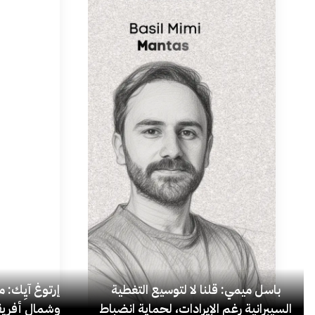
باسل ميمي: قلنا لا لتوسيع التغطية
إرتوغ آيِك: 
السيبرانية رغم الإيرادات، لحماية انضباط
وشمال أفريق