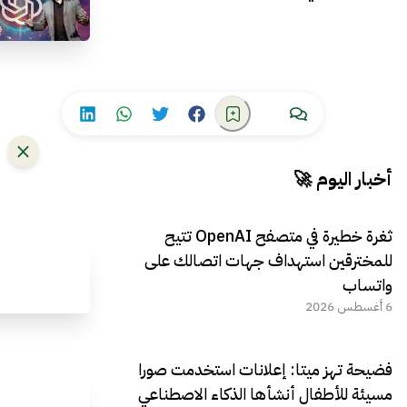
أخبار اليوم 🚀
ثغرة خطيرة في متصفح OpenAI تتيح
للمخترقين استهداف جهات اتصالك على
واتساب
6 أغسطس 2026
فضيحة تهز ميتا: إعلانات استخدمت صورا
مسيئة للأطفال أنشأها الذكاء الاصطناعي