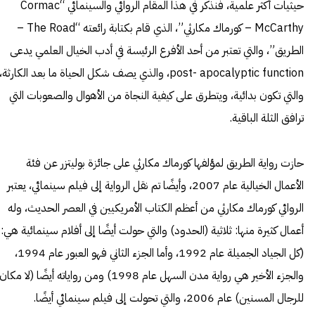
حيثيات أكثر علمية، فنذكر في هذا المقام الروائي والسينمائي “Cormac
McCarthy – كورماك مكارثي”، الذي قام بكتابة رائعته “
The Road
–
الطريق”، والتي تعتبر من أحد الأفرع الرئيسة في أدب الخيال العلمي يدعى
post- apocalyptic function، والذي يصف شكل الحياة ما بعد الكارثة،
والتي تكون بدائية، ويتطرق على كيفية النجاة من الأهوال والصعوبات التي
ترافق الثلة الباقية.
حازت
رواية الطريق لمؤلفها كورماك مكارثي
على جائزة بوليتزر عن فئة
الأعمال الخيالية عام 2007، وأيضًا تم نقل الرواية إلى فيلم سينمائي، يعتبر
الروائي كورماك مكارثي من أعظم الكتاب الأمريكيين في العصر الحديث، وله
أعمال كثيرة منها: ثلاثية (الحدود) والتي حولت أيضًا إلى أفلام سينمائية هي:
(كل الجياد الجميلة عام 1992، وأما الجزء الثاني فهو العبور عام 1994،
والجزء الأخير هي رواية مدن السهل عام 1998) ومن رواياته أيضًا (لا مكان
للرجال المسنين) عام 2006، والتي تحولت إلى فيلم سينمائي أيضًا.