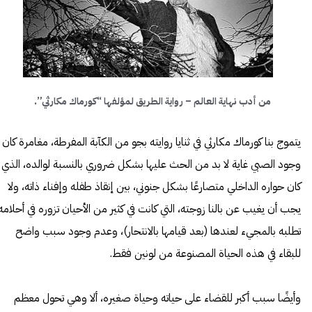
من أدب نهاية العالم – رواية الطريق لمؤلفها “كورماك مكارثي”.
يتموج بنا كورماك مكارثي في ثنايا روايته بجو من الكآبة المفرطة، مغامرة كان
وجود الصبي غاية لا بد من الحث عليها بشكل ضروري بالنسبة لوالده، الذي
كان حواره الداخلي متصارعًا بشكل جنوني، بين إنقاذ طفله وإفناء ذاته، ولا
يجب أن يغيب عن بالنا زوجته، التي كانت في كثير من الأحيان تزوره في أحلامه
تطلبه بالمجيء لعندها (بعد قيامها بالانتحار)، وعدم وجود سبب واضح
للبقاء في هذه الحياة المصنوعة من لونين فقط.
وأيضًا سبب أكبر للقضاء على حياته وحياة صغيره، ألا وهي تحول معظم