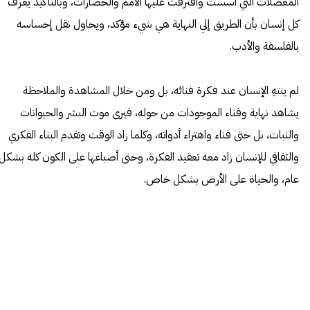
المعضلات التي أسست وافترقت عليها الأمم والحضارات، وبالتأكيد يعرف
كل إنسان بأن الطريق إلي النهاية هي شيء مؤكد، ويحاول نقل إحساسه
بالفلسفة والأدب.
لم ينتهِ الإنسان عند فكرة فنائه، بل ومن خلال المشاهدة والملاحظة
يشاهد نهاية وفناء الموجودات من حوله، فيرى موت البشر والحيوانات
والنبات، بل حتى فناء واهتراء أدواته، وكلما زاد الوقت وتقدم البناء الفكري
والثقافي للإنسان زاد معه تعقيد الفكرة، وحتى أصباغها على الكون كله بشكل
عام، والحياة على الأرض بشكل خاص.