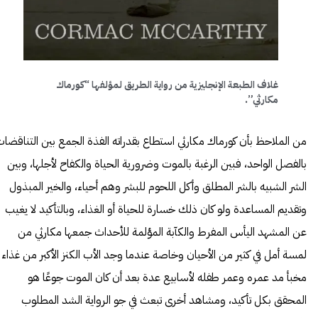
غلاف الطبعة الإنجليزية من رواية الطريق لمؤلفها “كورماك
مكارثي”.
من الملاحظ بأن كورماك مكارثي استطاع بقدراته الفذة الجمع بين التناقضا
بالفصل الواحد، فبين الرغبة بالموت وضرورية الحياة والكفاح لأجلها، وبين
الشر الشبيه بالشر المطلق وأكل اللحوم للبشر وهم أحياء، والخير المبذول
وتقديم المساعدة ولو كان ذلك خسارة للحياة أو الغذاء، وبالتأكيد لا يغيب
عن المشهد اليأس المفرط والكآبة المؤلمة للأحداث جمعها مكارثي من
لمسة أمل في كثير من الأحيان وخاصة عندما وجد الأب الكنز الأكبر من غذاء
مخبأ مد عمره وعمر طفله لأسابيع عدة بعد أن كان الموت جوعًا هو
المحقق بكل تأكيد، ومشاهد أخرى تبعث في جو الرواية الشد المطلوب