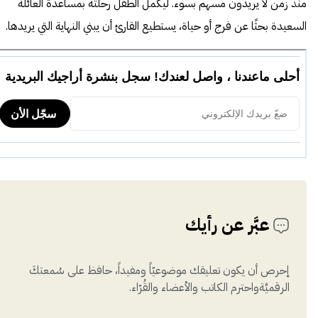
منذ زمن لا يريدون مسهم بسوء. ليكمل الطفل رحلته بمساعدة العائلة
السعيدة بحثًا عن فرج أو حياة، يستطيع القارئ أن يبني النهاية التي يريدها.
عبَّر عن رأيك
إحرص أن يكون تعليقك موضوعيّاً ومفيداً، حافظ على سُمعتكَ
الرقميَّةواحترم الكاتب والأعضاء والقُرّاء.