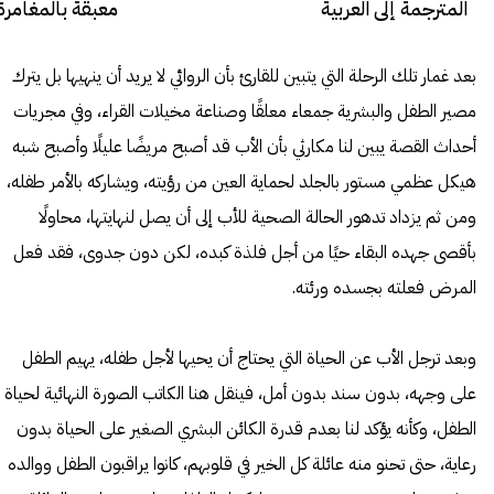
المترجمة إلى العربية
معبقة بالمغامرة
بعد غمار تلك الرحلة التي يتبين للقارئ بأن الروائي لا يريد أن ينهيها بل يترك
مصير الطفل والبشرية جمعاء معلقًا وصناعة مخيلات القراء، وفي مجريات
أحداث القصة يبين لنا مكارثي بأن الأب قد أصبح مريضًا عليلًا وأصبح شبه
هيكل عظمي مستور بالجلد لحماية العين من رؤيته، ويشاركه بالأمر طفله،
ومن ثم يزداد تدهور الحالة الصحية للأب إلى أن يصل لنهايتها، محاولًا
بأقصى جهده البقاء حيًا من أجل فلذة كبده، لكن دون جدوى، فقد فعل
المرض فعلته بجسده ورئته.
وبعد ترجل الأب عن الحياة التي يحتاج أن يحيها لأجل طفله، يهيم الطفل
على وجهه، بدون سند بدون أمل، فينقل هنا الكاتب الصورة النهائية لحياة
الطفل، وكأنه يؤكد لنا بعدم قدرة الكائن البشري الصغير على الحياة بدون
رعاية، حتى تحنو منه عائلة كل الخير في قلوبهم، كانوا يراقبون الطفل ووالده