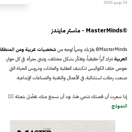
22 يونيو 2026
©MasterMinds - ماستر مايندز
MasterMinds© يقرّبك وجهاً لوجه من
شخصيات عربية ومن المنطقة
العربية
تترك أثراً حقيقياً، وتفكّر بشكل مختلف، وتبني بجرأة. في كل حوار،
نغوص خلف الكواليس لنكشف العقلية والعادات ودروس الحياة التي
صنعت رحلات استثنائية، في الأعمال والتقنية والصناعات الإبداعية.
إذا شعرت أن قصتك تنتمي هنا، نود أن نسمع منك. تفضّل بتعبئة 👈🏼
النموذج