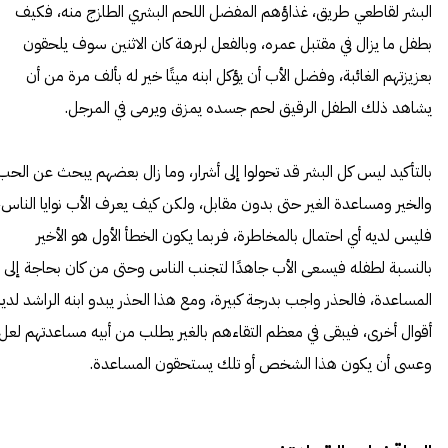
البشر لقاطعي طريق، غذاؤهم المفضل اللحم البشري الطازج منه، فكيف
بطفل ما يزال في مقتبل عمره، وبالفعل لبرهة كان الاثنين سوف يلحقون
بعزيزتهم الغائبة، وفضل الأب أن يؤكل ابنه ميتًا خير له بألف مرة من أن
يشاهد ذلك الطفل الرقيق لحم جسده يمزق ويرمى في المرجل.
بالتأكيد ليس كل البشر قد تحولوا إلى أشرار، وما زال بعضهم يبحث عن الحب
والخير ومساعدة الغير حتى بدون مقابل، ولكن كيف يعرف الأب نوايا الناس،
فليس لديه أي احتمال بالمخاطرة، فربما يكون الخطأ الأول هو الأخير
بالنسبة لطفله فيسعى الأب جاهدًا لتجنب الناس وحتى من كان بحاجة إلى
المساعدة، فالحذر واجب بدرجة كبيرة، ومع هذا الحذر يبدو ابنه الراشد لديه
أقوال أخرى، فيبقى في معظم التقاءهم بالغير يطلب من أبيه مساعدتهم لعل
وعسى أن يكون هذا الشخص أو تلك يستحقون المساعدة.