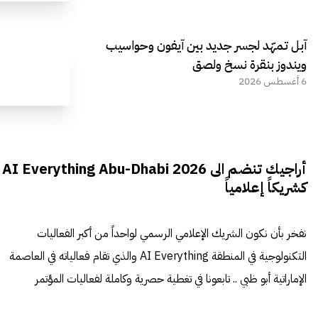
آبل تمهّد لجسر جديد بين آيفون وحواسيب
ويندوز بنقرة نسخ ولصق
6 أغسطس 2026
أراجيك تنضم الى AI Everything Abu-Dhabi 2026
كشريكاً إعلامياً
نفخر بأن نكون الشريك الإعلامي الرسمي لواحداً من أكبر الفعاليات
التكنولوجية في المنطقة AI Everything والذي تقام فعالياته في العاصمة
الإماراتية أبو ظبي .. تابعونا في تغطية حصرية وكاملة لفعاليات المؤتمر