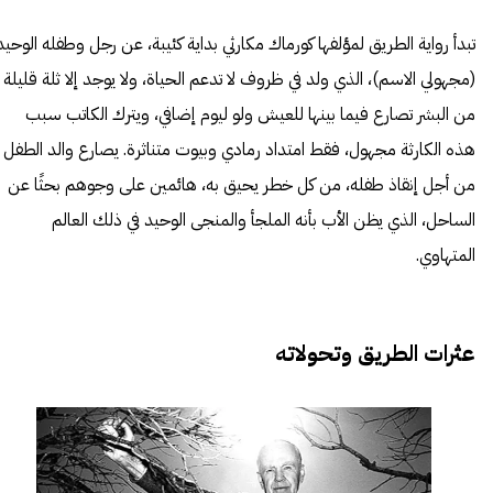
تبدأ رواية الطريق لمؤلفها كورماك مكارثي بداية كئيبة، عن رجل وطفله الوحيد
(مجهولي الاسم)، الذي ولد في ظروف لا تدعم الحياة، ولا يوجد إلا ثلة قليلة
من البشر تصارع فيما بينها للعيش ولو ليوم إضافي، ويترك الكاتب سبب
هذه الكارثة مجهول، فقط امتداد رمادي وبيوت متناثرة. يصارع والد الطفل
من أجل إنقاذ طفله، من كل خطر يحيق به، هائمين على وجوهم بحثًا عن
الساحل، الذي يظن الأب بأنه الملجأ والمنجى الوحيد في ذلك العالم
المتهاوي.
عثرات الطريق وتحولاته