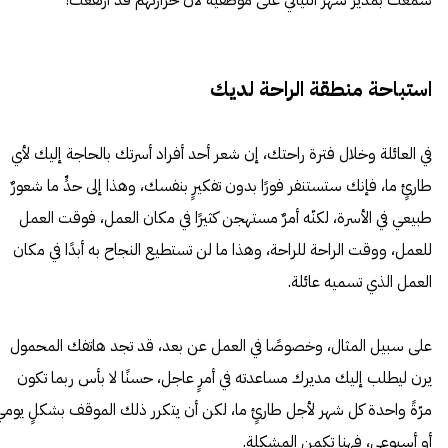
استباحة منطقة الراحة لديك
في العائلة وخلال فترة راحتك، إن شعر أحد أفراد أسرتك بالحاجة إليك لأي
طارئٍ ما، فإنك ستستنفر فورًا بدون تفكيرٍ بنفسك، وهذا إلى حدٍّ ما شعورٌ
طبيعي في الأسرة، لكنّه أمرٌ مستهجن كثيرًا في مكان العمل، فوقت العمل
للعمل، ووقت الراحة للراحة، وهذا ما لن تستطيع النجاح به أبدًا في مكان
العمل الذي تسميه عائلة.
على سبيل المثال، وخصوصًا في العمل عن بعد، قد تجد هاتفك المحمول
يرن ليطلب إليك مديرك مساعدته في أمرٍ عاجل، حسنًا لا بأس ربما تكون
مرّةً واحدة كل شهر لأجل طارئٍ ما، لكن أن يتكرر ذلك الموقف بشكلٍ يومي
أو أسبوعي، فهنا تكمن المشكلة.