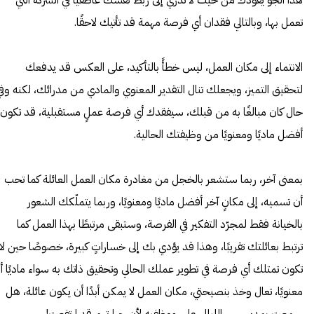
تعمل بها، وبالتالي فقدان أي فرصة مهمة قد تأتيك لاحقًا.
الانتماء إلى مكان العمل، ليس خطأً بالتأكيد، على العكس قد يدفعك
لتحقيق التميز، ويجعلك تنال التقدير المعنوي والمادي من مدرائك، لكنه وفي
حال كان مبالغًا به من قبلك، سيفقدك أي فرصة عملٍ مستقبلية، قد تكون
أفضل ماديًا ومعنويًا من وظيفتك الحالية.
بمعنى آخر، ربما ستشعر بالخجل من مغادرة مكان العمل العائلة كما تحب
أن تسميه، إلى مكانٍ آخر أفضل ماديًا ومعنويًا، وربما يتملّكك الشعور
بالخيانة فقط لمجرّد التفكير في الفرصة، وستبقى مرتبطًا بهذا العمل كما
ترتبط بعائلتك تقريبًا، وهذا قد يؤدي بك إلى خساراتٍ كبيرة، خصوصًا حين لا
تكون تمتلك أي فرصة في تطوير عملك الحالي وتحقيق ذاتك به سواء ماديًا أ
معنويًا، تعال وخذ بنصيحتي، مكان العمل لا يمكن أبدًا أن يكون عائلة، هل
سمعت بمدير سهر الليالي على موظفيه لأن حرارتهم قد ارتفعت!