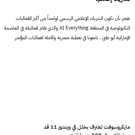
نفخر بأن نكون الشريك الإعلامي الرسمي لواحداً من أكبر الفعاليات
التكنولوجية في المنطقة AI Everything والذي تقام فعالياته في العاصمة
الإماراتية أبو ظبي .. تابعونا في تغطية حصرية وكاملة لفعاليات المؤتمر
مايكروسوفت تعترف بخلل في ويندوز 11 قد
يستهلك حتى 500 جيجابايت