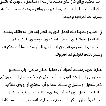
“أنت مجتهد ورائع كثيرًا ليتني مثلك، ما رأيك أن تساعدني؟”، ومن ثم ينتشي
ذلك الطالب أو الطالبة ويبدأ بإنجاز فروض زملائهم، وهكذا تستمر الحكاية
ليسرق أحدٌ آخر تعبه وجهده.
في العمل، وتحديدًا ذلك العمل الذي يتم النظر إليه على أنّه عائلة، يتجسّد
ذلك المثال حرفيًا لدى البعض، المستغلّون موجودون في كل مكان،
يستطيعون استثمار مواهبهم في الاستغلال، للنيل منك بينما أنت تشكرهم
وتشعر بالفخر لكونهم قد اختاروك.
بعبارة أخرى، زميلتك، أخبرتك أن طفلها الصغير مريض، ولن تستطيع
الحضور إلى العمل هذا اليوم، طالبةً منك أن تقوم بأعباء عملها، من دون أي
تذمر ستقبل، وستقول في نفسك، ماذا لو أنها شقيقتي أو زوجتي، بالتأكيد
سأساعد، ستقبل دون قيدٍ أو شرط، وزميلتك ستعيد الكرة، وستقبل
مجددًا، وأنت لن تتمكن من وضع حدود لهذا الاستغلال، وسيستمر فقط