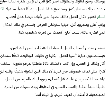
زوجتك، وحتى أبناؤك وأشقاؤك، احذر كثيرًا قبل أن تؤمن بفكرة العائلة خارج
حدود منزلك، ستعاني كثيرًا وستصبح عبدًا للعمل، وشيئًا فشيئًا ستدرك
الأثر
السام
لاعتبار مكان العمل عائلة، تحديدًا حين تأتيك فرصة عمل أفضل،
براتبٍ أعلى ومجهودٍ أقل، حينها سترفض العرض وتستمر في ذلك المكان
الذي تعتبره عائلة، لست أبالغ، أتحدث عن تجربة شخصية هنا.
يستغل معظم أصحاب العمل الناحية العاطفية لدينا نحن الشرقيين،
فيستخدمون عبارة “أسرة العمل” بكثرة في طلبات التوظيف، لاحقًا ستمضي
أكثر وقتك في العمل، وإن كنت لا تمتلك ذكاءً عاطفيًا بدرجةٍ مقبولة، ستخسر
كثيرًا، مثلي تمامًا، خصوصًا حين تدرك أن ذلك الذي اعتبرته شقيقًا، وتلك التي
تراها بمثابة أم، يرمون عليك ثقل أعمالهم ويورطونك بالمزيد من العمل،
تطبيقًا لمبدأ العائلة والانتماء للعمل، في الحقيقة وبعد سنوات من الخبرة
المجتمعية، لا أعتقد أن العيب فيهم، بل فيك أنت!