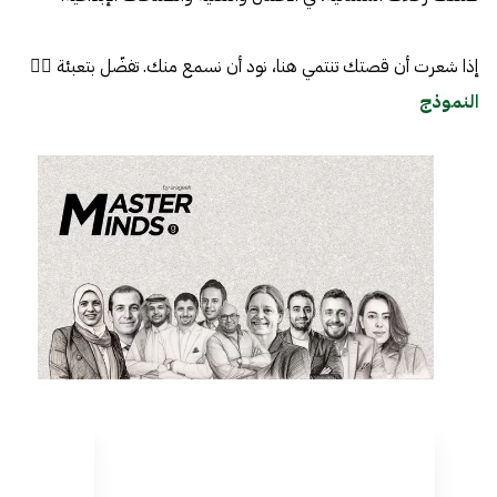
إذا شعرت أن قصتك تنتمي هنا، نود أن نسمع منك. تفضّل بتعبئة 👈🏼
النموذج