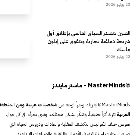
23 يونيو 2026
الصين تتصدر السباق العالمي بإطلاق أول
شريحة دماغية تجارية وتتفوق على إيلون
ماسك
22 يونيو 2026
©MasterMinds - ماستر مايندز
MasterMinds© يقرّبك وجهاً لوجه من
شخصيات عربية ومن المنطقة
العربية
تترك أثراً حقيقياً، وتفكّر بشكل مختلف، وتبني بجرأة. في كل حوار،
نغوص خلف الكواليس لنكشف العقلية والعادات ودروس الحياة التي
صنعت رحلات استثنائية، في الأعمال والتقنية والصناعات الإبداعية.