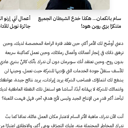
سام بانكمان… هكذا خدع الشيطان الجميع
أعمال آني إرنو ال
متنكرًا بزي روبن هود!
جائزة نوبل للآداب 2
دعني أوضّح لك الأمر أكثر، حين تفقد فترة الراحة المخصصة لديك، وحين
ترهق ذاتك في إنجاز أعمالك وأعمال زملائك، وحين تعمل كماكينة سريعة
بدون روح، وحين تعتقد أنك سوبرمان دون أن تدرك بأنّك كائنٌ بشري عادي،
للأسف ستقلّ جودة الخدمات التي تؤديها للشركة حيث تعمل، وحينها لن
يشفع لك انتماؤك، فصاحب الشركة يريد إيرادات، يريد نتائج جيدة، عواطف
وانتمائك للشركة لا يهمّانه أبدًا، أساسًا هو استغل تلك النقطة العاطفية لدي
ليأخذ أكبر قدرٍ من الإنتاج الجيد وليس لأيّ هدفٍ آخر، فهل فهمت اللعبة؟
أنت الآن تدرك، ماهية الأثر السام لاعتبار مكان العمل عائلة، تمامًا كما بتّ
تدرك المخاطر المحتملة منه، عليك التصرّف بوعيٍ أكبر، والانطلاق اعتبارًا من