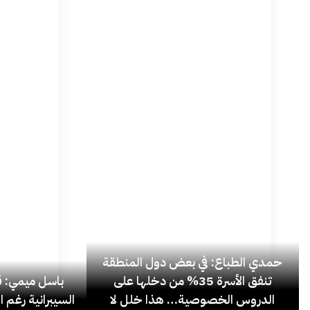
حمدي الطباع: في بعض دول المنطقة
تنفق الأسرة 35% من دخلها على
باسل ميمي: قل
الدروس الخصوصية… هذا خلل لا
السيبرانية رغم ا