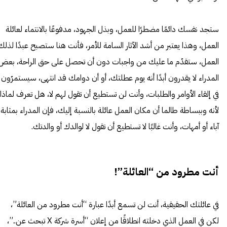
ستجد نفسك دائمًا مضطرًا للعمل، وبذل الجهود، مدفوعًا بالانتماء لعائلة
العمل، وهذا يعتبر من أشد الآثار السامة للأمر، فأنت هنا ستصبح عبدًا لذلك
العمل، ستقدّم ما عليك من واجبات دون أن تحصل على حق الراحة، بعض
المدراء لا يقدرون أبدًا أنه يوم عطلتك، أو أن دوامك قد انتهى، سيستمرّون
في إلقاء الأوامر والطلبات، وأنت لن تستطيع أن تقول لهم لا، هل تعرف لماذا
لأنه وببساطة طالما أن مكان العمل عائلة بالنسبة إليك، فإن المدراء بمثابة
آباء أو أمهات، وأنت غالبًا لا تستطيع أن تقول لا لوالدك أو والدتك.
أنت مطرود من “العائلة”!
في عائلتك الحقيقية، أنت لن تسمع أبدًا عبارة “أنت مطرود من العائلة”،
لكن في العمل الذي دخلته انطلاقًا من إعلان “أسرة شركة X تبحث عن..”،