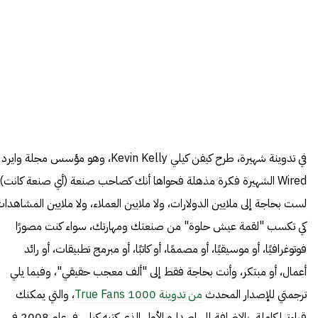
في تدوينة شهيرة، طرح كيفن كيلي Kevin Kelly، وهو مؤسس مجلة وايرد
Wired الشهيرة فكرة مذهلة فحواها أنك كصاحب صنعة (أي صنعة كانت)
لست بحاجة إلى ملايين الدولارات، ولا ملايين العملاء، ولا ملايين المشاهدا
كي تكسب "لقمة عيش حلوة" من صنعتك ومهارتك، سواء كنت مصورًا
فوتوغرافيًا، أو موسيقيًا، أو مصممًا، أو كاتبًا، أو مبرمج تطبيقات، أو رائد
أعمال، أو مبتكر، وأنت بحاجة فقط إلى "ألف معجب حقيقي"، وفيما يلي
ترجمتي للإصدار المحدث
من تدوينة 1000 True Fans
، والتي يمكنك
قراءتها كاملة، بالإضافة إلى إصداره الأول الذي كتبه كيلي في عام 2008 في