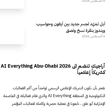
6 أغسطس 2026
آبل تمهّد لجسر جديد بين آيفون وحواسيب
ويندوز بنقرة نسخ ولصق
6 أغسطس 2026
أراجيك تنضم الى AI Everything Abu-Dhabi 2026
كشريكاً إعلامياً
نفخر بأن نكون الشريك الإعلامي الرسمي لواحداً من أكبر الفعاليات
التكنولوجية في المنطقة AI Everything والذي تقام فعالياته في العاصمة
الإماراتية أبو ظبي .. تابعونا في تغطية حصرية وكاملة لفعاليات المؤتمر