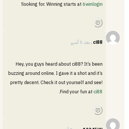
!
looking for. Winning starts at
6winlogin
ci88
.
بعد 5 أشهر
Hey, you guys heard about ci88? It’s been
buzzing around online. I gave it a shot and it’s
pretty decent. Check it out yourself and see!
.
Find your fun at
ci88