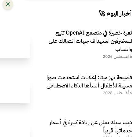
أخبار اليوم 🚀
ثغرة خطيرة في متصفح OpenAI تتيح
للمخترقين استهداف جهات اتصالك على
واتساب
6 أغسطس 2026
فضيحة تهز ميتا: إعلانات استخدمت صورا
مسيئة للأطفال أنشأها الذكاء الاصطناعي
6 أغسطس 2026
ديب سيك تعلن عن زيادة كبيرة في أسعار
خدماتها قريباً