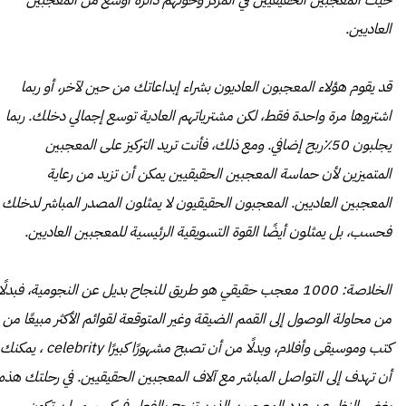
حيث المعجبين الحقيقيين في المركز وحولهم دائرة أوسع من المعجبين
العاديين.
قد يقوم هؤلاء المعجبون العاديون بشراء إبداعاتك من حين لآخر، أو ربما
اشتروها مرة واحدة فقط، لكن مشترياتهم العادية توسع إجمالي دخلك. ربما
يجلبون 50٪ربح إضافي. ومع ذلك، فأنت تريد التركيز على المعجبين
المتميزين لأن حماسة المعجبين الحقيقيين يمكن أن تزيد من رعاية
المعجبين العاديين. المعجبون الحقيقيون لا يمثلون المصدر المباشر لدخلك
فحسب، بل يمثلون أيضًا القوة التسويقية الرئيسية للمعجبين العاديين.
الخلاصة: 1000 معجب حقيقي هو طريق للنجاح بديل عن النجومية، فبدلًا
من محاولة الوصول إلى القمم الضيقة وغير المتوقعة لقوائم الأكثر مبيعًا من
كتب وموسيقى وأفلام، وبدلًا من أن تصبح مشهورًا كبيرًا celebrity ، يمكنك
أن تهدف إلى التواصل المباشر مع آلاف المعجبين الحقيقيين. في رحلتك هذه،