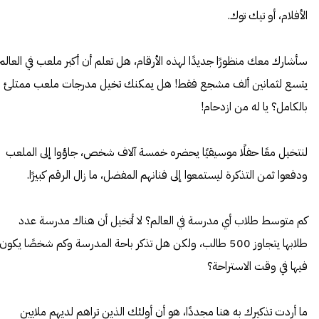
الأفلام، أو تيك توك.
سأشارك معك منظورًا جديدًا لهذه الأرقام، هل تعلم أن أكبر ملعب في العالم
يتسع لثمانين ألف مشجع فقط! هل يمكنك تخيل مدرجات ملعب ممتلئ
بالكامل؟ يا له من ازدحام!
لنتخيل معًا حفلًا موسيقيًا يحضره خمسة آلاف شخص، جاؤوا إلى الملعب
ودفعوا ثمن التذكرة ليستمعوا إلى فنانهم المفضل، ما زال الرقم كبيرًا.
كم متوسط طلاب أي مدرسة في العالم؟ لا أتخيل أن هناك مدرسة عدد
طلابها يتجاوز 500 طالب، ولكن هل تذكر باحة المدرسة وكم شخصًا يكون
فيها في وقت الاستراحة؟
ما أردت تذكيرك به هنا مجددًا، هو أن أولئك الذين تراهم لديهم ملايين