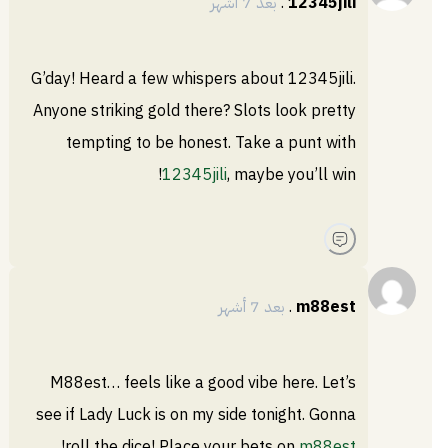
12345jili
.
بعد 7 أشهر
G’day! Heard a few whispers about 12345jili.
Anyone striking gold there? Slots look pretty
tempting to be honest. Take a punt with
12345jili
, maybe you’ll win!
m88est
.
بعد 7 أشهر
M88est… feels like a good vibe here. Let’s
see if Lady Luck is on my side tonight. Gonna
!
roll the dice! Place your bets on
m88est