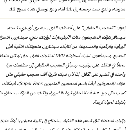
مدونته، والذي تمت ترجمته إلى 11 لغة، ومع ترجمتي هذه تصبح 12.
يُعرَف "المعجب الحقيقي" على أنه ذلك الذي سيشتري أي شيء تنتجه،
سيسافر هؤلاء المشجعون مئات الكيلومترات لرؤيتك تغني، سيشترون النسخ
الورقية والرقمية والمسموعة من كتابك، سيشترون منحوتتك التالية قبل
الجميع، وسيدفعون لشراء أسطوانة DVD لمنتجك الفني، حتى لو كان متاحًا
مجانًا في قناتك على يوتيوب، وسيأتي المعجب الحقيقي إلى مطعمك مرة
واحدة في الشهر على الأقل. إذا كان لديك تقريبًا ألف معجب حقيقي مثل
هؤلاء (المعروفين أيضًا باسم المعجبين المتميزين Super Fans)، فيمكنك
كسب مال جيدٍ هنا، قد لا تحقق ثروة بالضرورة، ولكنك من المؤكد ستحقق ما
يكفيك لحياة كريمة.
وإليك المعادلة التي تدعم هذه الفكرة، ستحتاج إلى تلبية معيارين: أولاً، عليك