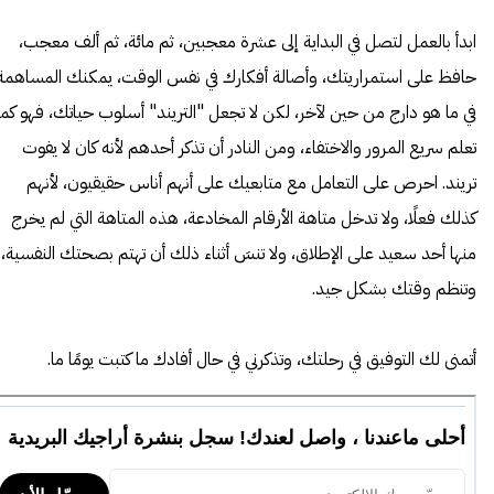
جديد
ابدأ بالعمل لتصل في البداية إلى عشرة معجبين، ثم مائة، ثم ألف معجب،
حافظ على استمراريتك، وأصالة أفكارك في نفس الوقت، يمكنك المساهمة
في ما هو دارج من حين لآخر، لكن لا تجعل "التريند" أسلوب حياتك، فهو كما
تعلم سريع المرور والاختفاء، ومن النادر أن تذكر أحدهم لأنه كان لا يفوت
تريند. احرص على التعامل مع متابعيك على أنهم أناس حقيقيون، لأنهم
كذلك فعلًا، ولا تدخل متاهة الأرقام المخادعة، هذه المتاهة التي لم يخرج
منها أحد سعيد على الإطلاق، ولا تنسَ أثناء ذلك أن تهتم بصحتك النفسية،
وتنظم وقتك بشكل جيد.
أتمنى لك التوفيق في رحلتك، وتذكرني في حال أفادك ما كتبت يومًا ما.