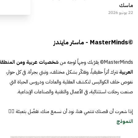
ماسك
22 يونيو 2026
©MasterMinds - ماستر مايندز
MasterMinds© يقرّبك وجهاً لوجه من
شخصيات عربية ومن المنطقة
العربية
تترك أثراً حقيقياً، وتفكّر بشكل مختلف، وتبني بجرأة. في كل حوار،
نغوص خلف الكواليس لنكشف العقلية والعادات ودروس الحياة التي
صنعت رحلات استثنائية، في الأعمال والتقنية والصناعات الإبداعية.
إذا شعرت أن قصتك تنتمي هنا، نود أن نسمع منك. تفضّل بتعبئة 👈🏼
النموذج