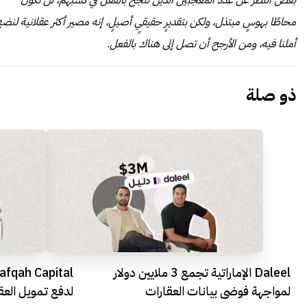
بغض النظر عن عدد المعجبين الذين تنجح بالفعل في كسبهم، لن تكون
محاطًا بهوسٍ مبتذل، ولكن بتقديرٍ حقيقيٍ أصيلٍ، إنه مصير أكثر عقلانية لنض
أملنا فيه، ومن الأرجح أن تصل إلى هناك بالفعل.
ذو صلة
Daleel الإماراتية تجمع 3 ملايين دولار
لمواجهة فوضى بيانات العقارات
لدفع تمويل العق