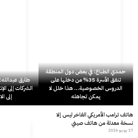
حمدي الطباع: في بعض دول المنطقة
تنفق الأسرة 35% من دخلها على
الدروس الخصوصية… هذا خلل لا
الشركات إلى الإ
يمكن تجاهله
إلى ال
هاتف ترامب الأمريكي الفاخر ليس إلا
نسخة معدلة من هاتف صيني
17 يونيو 2026