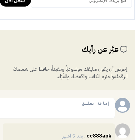
عبَّر عن رأيك
إحرص أن يكون تعليقك موضوعيّاً ومفيداً، حافظ على سُمعتكَ
الرقميَّةواحترم الكاتب والأعضاء والقُرّاء.
إضافة
ee888apk
.
بعد 5 أشهر