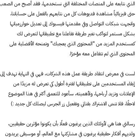
الذي نتابعه على المنصات المختلفة التي نستخدمها، فقد أصبح من الصعب
حتى فيزيائياً مشاهدة فديوهات كل من نتابعهم بالفعل على حساباتنا،
واتجهت شبكات التواصل وفي مقدمتها فيسبوك إلى تعديل خوارزمياتها
بشكل مستمر لتواكب تغير طريقة تفاعلنا مع تطبيقاتها لتعرض لك
كمستخدم المزيد من "المحتوى الذي يعجبك" وتمنحه الأفضلية على
المحتوى الذي لم تتفاعل معه مؤخرًا.
لست في معرض انتقاد طريقة عمل هذه الشركات، فهي في النهاية تهدف إلى
إبقاء المستخدمين على تطبيقاتها لفترة أطول كي تعرض له مزيدًا من
الإعلانات وتزيد أرباحها، ولأهميته، سأعود للتعمق أكثر في هذا الموضوع
لاحقًا، فلا تنسَ الاشتراك بقناتي وتفعيل زر الجرس ليصلك كل جديد :)
رسالتي هنا هي لأولئك الذين يرغبون فعلًا بأن يكونوا مؤثرين حقيقيين،
ولديهم أفكار حقيقية يرغبون في مشاركتها مع العالم، أو موسيقى يريدون