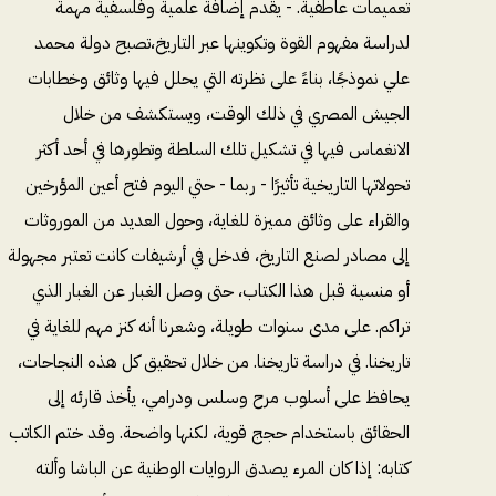
تعميمات عاطفية. - يقدم إضافة علمية وفلسفية مهمة
لدراسة مفهوم القوة وتكوينها عبر التاريخ،تصبح دولة محمد
علي نموذجًا، بناءً على نظرته التي يحلل فيها وثائق وخطابات
الجيش المصري في ذلك الوقت، ويستكشف من خلال
الانغماس فيها في تشكيل تلك السلطة وتطورها في أحد أكثر
تحولاتها التاريخية تأثيرًا - ربما - حتي اليوم فتح أعين المؤرخين
والقراء على وثائق مميزة للغاية، وحول العديد من الموروثات
إلى مصادر لصنع التاريخ، فدخل في أرشيفات كانت تعتبر مجهولة
أو منسية قبل هذا الكتاب، حتى وصل الغبار عن الغبار الذي
تراكم. على مدى سنوات طويلة، وشعرنا أنه كنز مهم للغاية في
تاريخنا. في دراسة تاريخنا. من خلال تحقيق كل هذه النجاحات،
يحافظ على أسلوب مرح وسلس ودرامي، يأخذ قارئه إلى
الحقائق باستخدام حجج قوية، لكنها واضحة. وقد ختم الكاتب
كتابه: إذا كان المرء يصدق الروايات الوطنية عن الباشا وألته