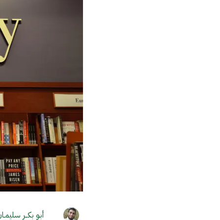
أبـو بكــر سليمـا