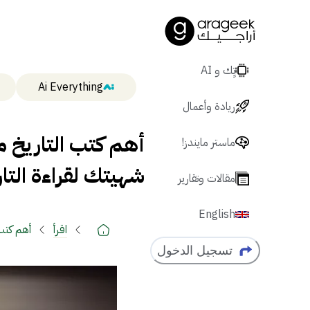
تٍك و AI
Ai Everything
ريادة وأعمال
أهم كتب التاريخ م
ماستر مايندز!
شهيتك لقراءة التا
مقالات وتقارير
English
اقرأ
أهم كتب 
تسجيل الدخول