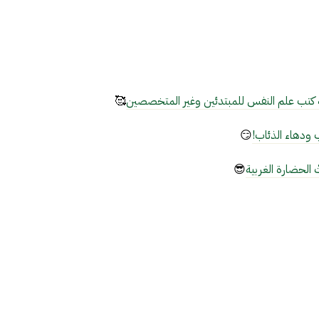
 كتب علم النفس للمبتدئين وغير المتخصصين
🥰
😏
😎