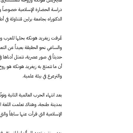
هاينريش هونكه وزوجة للمستشرق والدك
الدكتوراه بجامعة برلين مُتناولة في أط
عُرفت زيغريد هونكه بحبّها للعرب وإ
والساعي نحو الحقيقة بعيداً عن التعصّ
حديثاً في صور عصرية، تتمثل أدناها 
أن ما تتمتع به زيغريد هونكه هو ر
والترعرع في بيئة علمية.
بعد انتهاء الحرب العالمية الثانية وتو
بمدينة طنجة، وهناك تعلمت اللغة العرب
الإسلامية التي قرأت عنها سابقاً والت