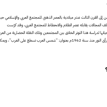
من إلى القرن الثالث عشر ميلادية بالعصر الذهبي للمجتمع العربي والإسلامي ح
 المجالات يقابله عصر الظلام والانحطاط للمجتمع الغربي، وقد كرّست
ياتها لدراسة هذا التوتر الخلاق بين المجتمعين وتلك النقلة الحضارية من العر
نحو الغرب فكان الكتاب الكبير الذي رأى النور منذ سنة 1962م بعنوان: “شمس العرب تسطع على الغرب”، 