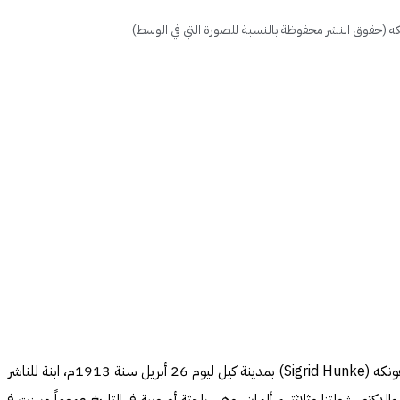
كه (حقوق النشر محفوظة بالنسبة للصورة التي في الوسط)
وُلدت المستشرقة الألمانية زيغريد هونكه (Sigrid Hunke) بمدينة كيل ليوم 26 أبريل سنة 1913م، ابنة للناشر