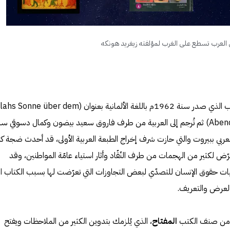
عرب تسطع على الغرب لمؤلفته زيغريد هونكه
كتاب شمس العرب تسطع على الغرب الذي صدر سنة 1962م باللغة الألمانية بعنوان (onne über dem
Abendland: unser arabisches Erbe) ثم تُرجم إلى العربية من طرف فاروق سعيد بيضون وكمال دسوقي س
 العربي ببيروت والتي حازت شرف إخراج الطبعة العربية الأولى، قد أحدث ضجة كب
عرّض لكثير من الهجمات من طرف النّقّاد وأثار استياء عامّة المواطنين، وقد
ت حقوق الإنسان للتصدّي لبعض التجاوزات التي تعرّضت لها بسبب الكتاب ا
العرض والتعريف.
و من صنف الكتب
المفتاح
، الذي يُلزمك بتدوين الكثير من الملاحظات ويفتح