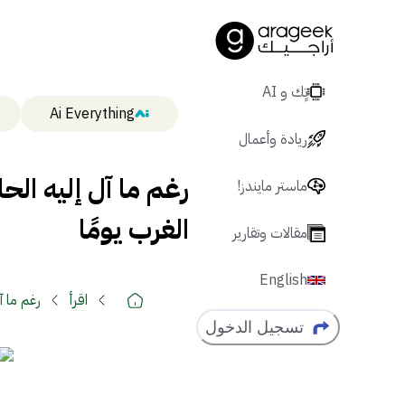
تٍك و AI
Ai Everything
ريادة وأعمال
رغم ما آل إليه ا
ماستر مايندز!
الغرب يومًا
مقالات وتقارير
English
اقرأ
رغم ما 
تسجيل الدخول