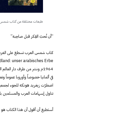
طبعات مختلفة من كتاب شمس ال
“أن تُحبّ الفِكر قبل صاحِبه”
1964م ونشر من طرف دار العالم
في ألمانيا خصوصاً وأوروبا عموماً وت
اضطرّت زيغريد هونكه للجوء لجمعيا
تناول إسهامات العرب والمسلمين ب
أستطيع أن أقول أن هذا الكتاب ه