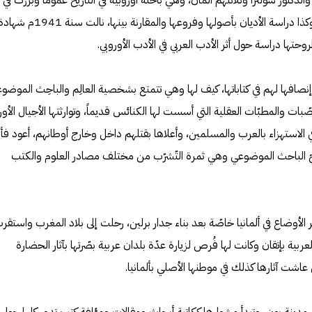
تور شولتزا وثلاثتهم ألمان، وهي باحثة أوروبية في التاريخ عموماً وبرزت في
دراسة الحضارة الإسلامية خصوصاً وكذا دراسة الأديان بأصولها وفروعها والمقارنة بينها، نالت سنة 1941م 
روحتها دراسة حول أثر الأدب العربي في الأدب الأوروبي.
نصافها لهم في كتاباتها، كيف لها وهي تتمتع بشخصية العالِم والباحِث الموضو
بات والمطبّات العقلية التي أسست لها الكنائس قديماً، وتوارثتها الأجيال الأور
في الاستهزاء بالعرب والمسلمين، وأعلاها بقتلهم داخل وخارج أوطانهم، أعود فأ
وح الباحث الموضوعي وهي ثمرة التّشرّب من مختلف مصادر العلوم والكتب
تّر الأوضاع في ألمانيا خاصّة بعد بناء جدار برلين، رحلت إلى بلاد المغرب واستقر
ية بإتقان وكانت لها فُرص لزيارة عدّة بلدان عربية بصّرتها بآثار الحضارة
ي عاشت آثارها كذلك في موطنها الأصلي بألمانيا.