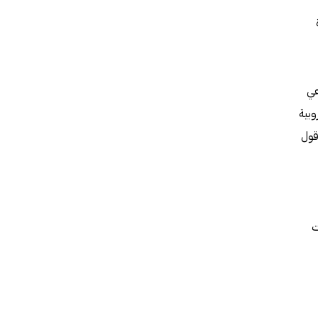
شهادة
عي
وبية
قول
ت