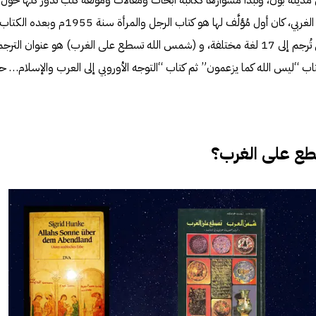
ي مدينة بون، وتبدأ مشوارها ككاتبة أبحاث ومقالات ومؤلفة كتب تدور كلها حول
فضل العرب والمسلمين على العالم الغربي، كان أول مُؤلَّف لها هو كتاب الرجل والمرأة سنة 1955م وبعده الكتاب
الذي نحن بصدد الحديث عنه والذي تُرجم إلى 17 لغة مختلفة، و (شمس الله تسطع على الغرب) هو عنوان التر
تاب “
ليس الله كما يزعمون
” ثم كتاب “التوجه الأوروبي إلى العرب والإسلام… ح
ع على الغرب؟