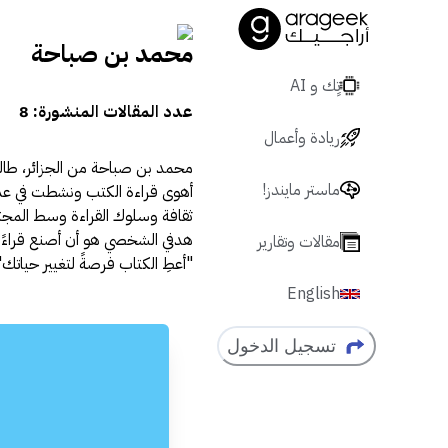
محمد بن صباحة
تٍك و AI
عدد المقالات المنشورة:
8
ريادة وأعمال
محمد بن صباحة من الجزائر، طا
ماستر مايندز!
أهوى قراءة الكتب ونشطت في عديد
ثقافة وسلوك القراءة وسط المجتمع
هدفي الشخصي هو أن أصنع قراءً ب
مقالات وتقارير
"أعطِ الكتاب فرصةً لتغيير حياتك"
English
تسجيل الدخول