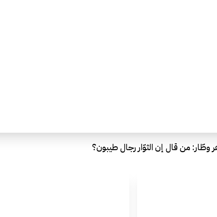
هر وطّار: من قال إن الثوّار رجال طيبون؟