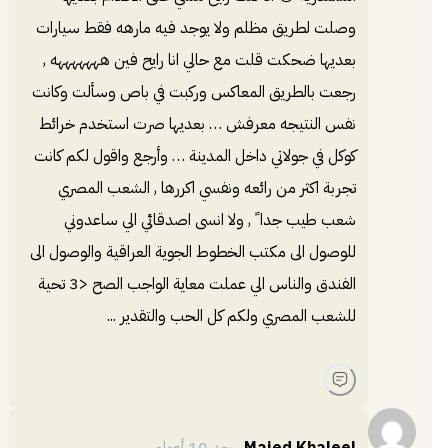
وصلت لطريق مظلم ولا يوجد فيه مارهه فقط سيارات
بعديها ضحكت قلت مع حالي انا رايح فين هههههههه ,
رجعت بالطريق المعاكس وركبت في باص وسألت وكانت
نفس النتيجه معرفش … بعديها صرت استخدم خرائط
كوكل في جولاتي داخل المدينة … وأرجع واقول لكم كانت
تجربة اكثر من رائعه ونفسي اكررها , الشعب المصري
شعب طيب جدا ً , ولا انسى اصدقائي الي ساعدوني
للوصول الى مكتب الخطوط الجوية العراقية والوصول الى
الفندق والناس الي عملت معاية الواجب الصح <3 تحية
للشعب المصري ولكم كل الحب والتقدير ...
Majed Khaleel
.
بعد 10 أعوام