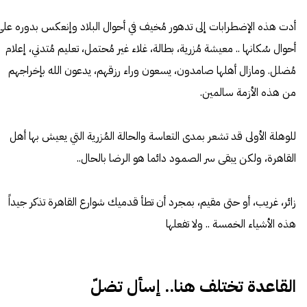
أدت هذه الإضطرابات إلى تدهور مُخيف في أحوال البلاد وإنعكس بدوره على
أحوال سُكانها .. معيشة مُزرية، بطالة، غلاء غير مُحتمل، تعليم مُتدني، إعلام
مُضلل. ومازال أهلها صامدون، يسعون وراء رزقهم، يدعون الله بإخراجهم
من هذه الأزمة سالمين.
للوهلة الأولى قد تشعر بمدى التعاسة والحالة المُزرية التي يعيش بها أهل
القاهرة، ولكن يبقى سر الصمـود دائما هو الرضا بالحال..
زائر، غريب، أو حتى مقيم، بمجرد أن تطأ قدميك شوارع القاهرة تذكر جيداً
هذه الأشياء الخمسة .. ولا تفعلها
القاعدة تختلف هنا.. إسأل تضلّ