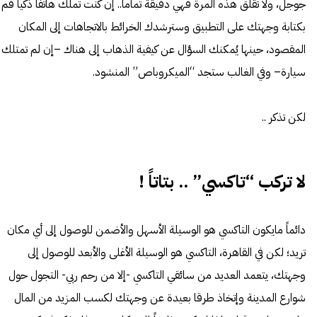
جوجل، ولا تقلق هذه المرة فهي دقيقة تماماً.. إن كنت تملك هاتفاً ذكياً قم
بكتابة وجهتك على التطبيق وسترشدك الخرائط بالاتجاهات إلى المكان
المقصود، حينها يُمكنك السؤال عن كيفية الذهاب إلى هناك –إن لم تمتلك
سيارة
– وفي الغالب ستجد “الميكروباص” المنشود.
لكن تذكر ..
لا تركب “تاكسي” .. بتاتاً !
دائماً مايكون التاكسي هو الوسيلة الأسهل والأضمن للوصول إلى أي مكان
تريد؛ لكن في القاهرة، التاكسي هو الوسيلة الأغلى والأبعد للوصول إلى
وجهتك، يتعمد العديد من سائقي التاكسي -إلا من رحم ربي- التجول حول
شوارع المدينة وإتخاذ طرقا بعيدة عن وجهتك لكسب المزيد من المال