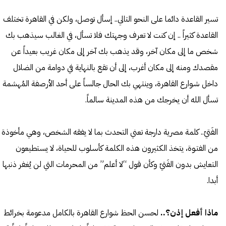
تسير القاعدة دائما على النحو التالي.. إسأل توصل، ولكن في القاهرة تختلف
القاعدة كثيراً .. إن كنت لا تعرف وجهتك فلا تسأل، في الغالب سيذهب بك
شخص ما إلى مكان آخر، وقد يذهب بك آخر إلى مكان غريب بعيداً عن
مقصدك ومنه إلى مكان أغرب، إلى أن تقع بالنهاية في دوامة من الضلال
داخل شـوارع القاهرة، وينتهي بك الحال جالساً على أحد الأرصفة المُهشمة
تسأل الله أن يخرجك من هذه المدينة سالماً.
الفَتيّ.. كلمة مصرية دارجة تعني التحدث بما لا يفقه الشخص، وهي مأخوذة
من الفتـوة، يتخذ الكثيرون هذه الكلمة كأسلوب للحياة، لا يستطيعون
التعايش بدون الفَتيّ وكأن قول “لا أعلم” من المحرمات التي لن يُغفر ذنبها
أبدا.
ماذا أفعل إذن؟..
لحسن الحظ شوارع القاهرة بالكامل مدعومة بخرائط