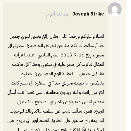
إضافة
Joseph Strike
.
بعد 10 أعوام
السلام عليكم ورحمة الله , مقال رائع وتعبير لغوي جميل
جدا ً, سأتحدث لكم هنا عن تجربتي الخاصة في سفرتي الى
مصر بتاريخ 16-7-2015 العام الماضي , عندما قرأت
المقال تذكرت كل مامر عليه في سفري وحقا ً كل ماكتب
هنا كان حقيقي , انا هنا لا ألوم المصرين في حياتهم
بالعكس انا حبيت تجربتي جدا ً في السفرة الى مصر كانت
اكثر من رائعه والله وبدون مجاملة , بس فعلا ً كنت أسأل
معظم الناس ميعرفوش الطريق الصحيح انا كنت في
الجيزة فمره سألت شاب عن مطعم ماكدونالد للوجبات
السريعه راح مدليني على الطريق الصحراوي الي بيروح على
اسكندرية 😀 انا كنت رايح مشي على الاقدام بعديها