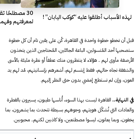
30 مصطلحًا ثق
لهذه الأسباب أطلقوا عليه “كوكب اليابان” !
لمعرفتهم وفهم
قبل أن تخطو خطوة واحدة في القاهرة، كُن على يقين تام أن كل خطوة
ستصحبها أحد المُتسولين، الباعة الجائلين، المُحتاجين الذين يتخذون
الأرصفة مأوى لهم .. هؤلاء لا ينتظرون منك عطفاً أو نظرة مليئة بالأسى
والشفقة تجاه حالهم، فقط إبتسم لهم، أشعرهم بإنسانيتهم، مُد لهم يد
العون، وإن لم تستطع إمضي بدون حتى النظر إليهم.
في النهاية..
القاهرة ليست بهذا السوء، أُناسها طيبون، يسيرون بالفطرة
والعادات التي تُشكّل هويتهم، وجوههم بسيطة تتحدث بما يشعرون، بما
يخفون، وبما يعانون، ليسوا مصطنعين، ولا كاذبين لكنهم.. محبوبين.