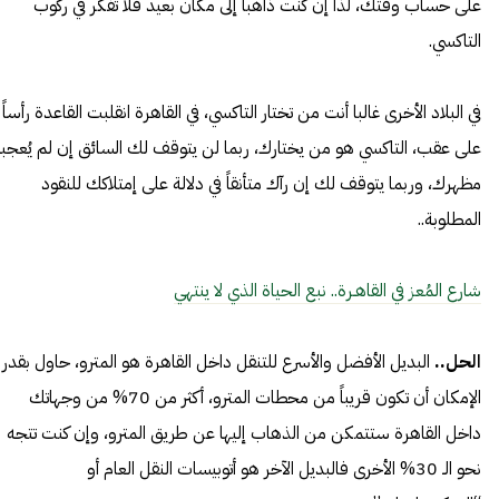
على حساب وقتك، لذا إن كنت ذاهباً إلى مكان بعيد فلا تفكر في ركوب
التاكسي.
في البلاد الأخرى غالبا أنت من تختار التاكسي، في القاهرة انقلبت القاعدة رأساً
على عقب، التاكسي هو من يختارك، ربما لن يتوقف لك السائق إن لم يُعجب
مظهرك، وربما يتوقف لك إن رآك متأنقاً في دلالة على إمتلاكك للنقود
المطلوبة..
شارع المُعز في القاهـرة.. نبع الحياة الذي لا ينتهي
الحل..
البديل الأفضل والأسرع للتنقل داخل القاهرة هو المترو، حاول بقدر
الإمكان أن تكون قريباً من محطات المترو، أكثر من 70% من وجهاتك
داخل القاهرة ستتمكن من الذهاب إليها عن طريق المترو، وإن كنت تتجه
نحو الـ 30% الأخرى فالبديل الآخر هو أتوبيسات النقل العام أو