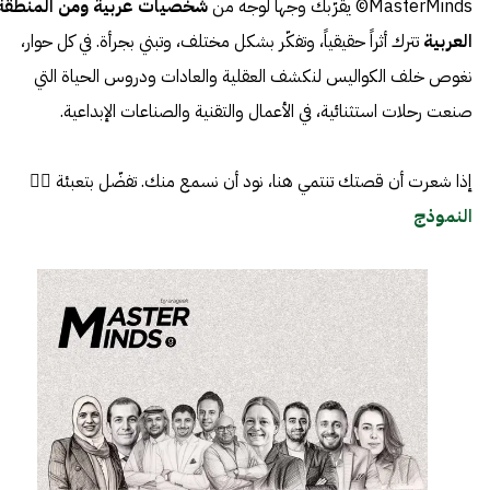
MasterMinds© يقرّبك وجهاً لوجه من
شخصيات عربية ومن المنطقة
العربية
تترك أثراً حقيقياً، وتفكّر بشكل مختلف، وتبني بجرأة. في كل حوار،
نغوص خلف الكواليس لنكشف العقلية والعادات ودروس الحياة التي
صنعت رحلات استثنائية، في الأعمال والتقنية والصناعات الإبداعية.
إذا شعرت أن قصتك تنتمي هنا، نود أن نسمع منك. تفضّل بتعبئة 👈🏼
النموذج