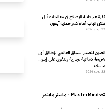
23 يونيو 2026
ثغرة غير قابلة للإصلاح في معالجات أبل
تفتح الباب أمام كسر حماية آيفون
23 يونيو 2026
الصين تتصدر السباق العالمي بإطلاق أول
شريحة دماغية تجارية وتتفوق على إيلون
ماسك
22 يونيو 2026
©MasterMinds - ماستر مايندز