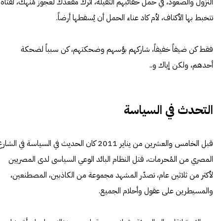
النزول والصعود، في حمل حقائبهم الثقيلة، اترك مقعدك لعجوز مُنهك، لفتاة
تتخبط بها الأكتاف، لأم كاد عناء الحمل أن يُسقطها أرضاً.
فقط كن ضيفاً خفيفاً، شاركهم بؤسهم وضحكتهم، كن سبباً لضحكة
أحدهم، ولكن إياك و..
التحدث في السياسة
قبل الخامس والعشرين من يناير 2011 كان الحديث في السياسة في الشار
المصري من المُحرمات، قتل النظام البائد الوعي السياسى لدى المصريين
لأكثر من ثلاثين عام، تصدّر المشهد مجموعة من الكاذبين، المصطنعين،
والمسيطرين على عقول وأحلام الجميع.