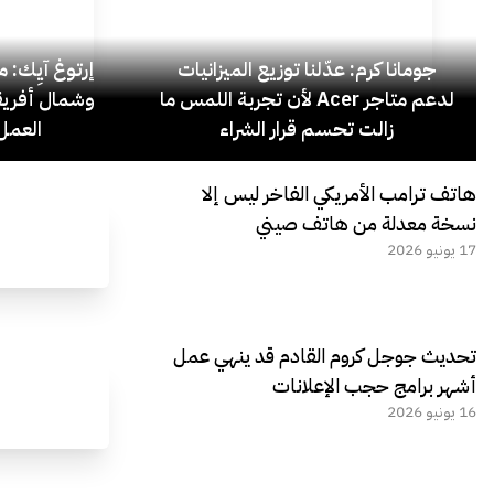
جومانا كرم: عدّلنا توزيع الميزانيات
إرتوغ آيِك: 
لدعم متاجر Acer لأن تجربة اللمس ما
وشمال أفريق
زالت تحسم قرار الشراء
العمل 
هاتف ترامب الأمريكي الفاخر ليس إلا
نسخة معدلة من هاتف صيني
17 يونيو 2026
تحديث جوجل كروم القادم قد ينهي عمل
أشهر برامج حجب الإعلانات
16 يونيو 2026