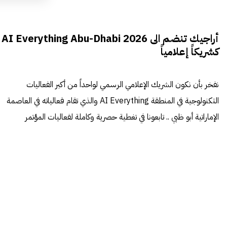
أراجيك تنضم الى AI Everything Abu-Dhabi 2026
كشريكاً إعلامياً
نفخر بأن نكون الشريك الإعلامي الرسمي لواحداً من أكبر الفعاليات
التكنولوجية في المنطقة AI Everything والذي تقام فعالياته في العاصمة
الإماراتية أبو ظبي .. تابعونا في تغطية حصرية وكاملة لفعاليات المؤتمر