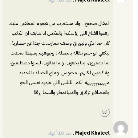
المقال صحيح .. وانا مستغرب من هجوم المعلقين عليه.
ارفعوا القناع اللي رؤسكم! بالعكس انا شايف ان الكاتب
كان جدا ذكي ولبق في وصف ممارسات جدا غير حضارية..
بيكفي انو ختم مقاله بالجملة : وجوههم بسيطة تتحدث
بما يشعرون، بما يخفون، وبما يعانون، ليسوا مصطنعين،
ولا كاذبين لكنهم.. محبوبين. وهاي الجملة بالتحديد
ههههههههههه الكم.. للناس اللي عاوزه تعيش الجو
والعصافير تزقزق والدنيا تمطر والسما زرقا!
Majed Khaleel
.
بعد 10 أعوام