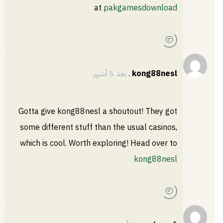
at
pakgamesdownload
kong88nesl
.
بعد 5 أشهر
Gotta give kong88nesl a shoutout! They got
some different stuff than the usual casinos,
which is cool. Worth exploring! Head over to
kong88nesl