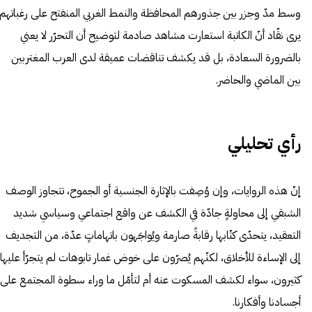
وسط مدّ وجزر بين جذورهم المحافظة والنمط الغربي المنفتح على رغباتهم.
يرى نقّاد أنّ الكاتبة استعارت مشاهد صادمة لتوضيح أن التحرّر لا يعني
بالضرورة السعادة، بل قد يكشف تناقضات عميقة لدى العرب المغتربين
بين الماضي والحاضر.
رأي تحليلي
إنّ هذه الروايات، وإن وُصِفت بالإثارة الجنسية أو الجموح، تتجاوز الوصف
الشبقي إلى محاولةٍ جادّة في الكشف عن واقع اجتماعي وسياسي شديد
التعقيد، يتحدّى كتّابها رقابةً صارمة ويُواجَهون باتهاماتٍ عدّة، من التجديف
إلى الإساءة للأخلاق، لكنّهم يُصرّون على خوض غمار تابوهات لم يتجرّأ عليها
كثيرون، سواء لكشف المسكوت عنه أم لتأمّل ما وراء سطوة المجتمع على
أجسادنا وأفكارنا.