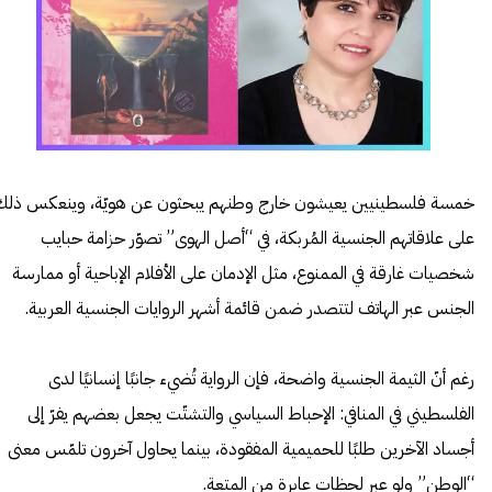
خمسة فلسطينيين يعيشون خارج وطنهم يبحثون عن هويّة، وينعكس ذلك
على علاقاتهم الجنسية المُربكة، في “أصل الهوى” تصوّر حزامة حبايب
شخصيات غارقة في الممنوع، مثل الإدمان على الأفلام الإباحية أو ممارسة
الجنس عبر الهاتف لتتصدر ضمن قائمة أشهر الروايات الجنسية العربية.
رغم أنّ الثيمة الجنسية واضحة، فإن الرواية تُضيء جانبًا إنسانيًا لدى
الفلسطيني في المنافي: الإحباط السياسي والتشتّت يجعل بعضهم يفرّ إلى
أجساد الآخرين طلبًا للحميمية المفقودة، بينما يحاول آخرون تلمّس معنى
“الوطن” ولو عبر لحظات عابرة من المتعة.