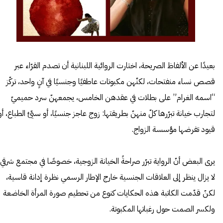
بعيدًا عن الألفاظ الصريحة، اختارت الروائية اللبنانية أن تصدم القرّاء عبر
قصص نساء منفتحات، لكنّهن مكبوتات عاطفيًا وجنسيًا في آنٍ واحد، تركّز
“اسمه الغرام” على بطلات في عقدهن الخامس، يجمعهنّ سرد حميميّ
لتجارب خيانة تبرّرها كلّ منهنّ بطريقتها: زوج عاجز جنسيًا، أو سيّئ الطباع، أو
قيود تفرضها مؤسسة الزواج.
يرى البعض أنّ الرواية تبرّر صراحةً الخيانة الزوجية، خصوصًا في مجتمع شرقي
لا يزال ينظر إلى العلاقات الجنسية خارج الإطار الرسمي نظرة إدانة قاسية،
لكنّ قدّمت الكاتبة هذه الحكايات كنوع من تحطيم صورة المرأة الخاضعة
ولكسر الصمت حول رغباتها المكبوتة.