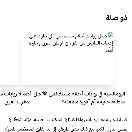
ذو صلة
الرومانسية في روايات أحلام مستغانمي 💖 هل
أهم 9 رواي
عاطفة حقيقة أم أفورة مفتعلة؟
المغرب العربي
قد لا تلقى هذه الروايات رواجًا كبيرًا في المكتبات العربية، ورُبّما تُحظَّر في
بعض الدول، لكنها مع ذلك تشقّ طريقها إلى يد القارئ المتعطّش للجرأة،