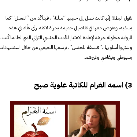
تقول البطلة إنّها كانت تصل إلى حبيبها “مبلّلة”، فيتأكّد من “العسل” كما
يسمّيه، ويغوص معها في تفاصيل حميمة بجرأة لافتة. رأى نقّاد في هذه
الرواية محاولة جريئة لإعادة الاعتبار للأدب الجنسي التراثي الذي لطالما كُبت،
وشبّهوا أسلوبها بـ”فلسفة للجنس”، ترسمها النعيمي من خلال استشهادات
بسيوطي وتيفاشي وغيرهما.
3) اسمه الغرام للكاتبة علوية صبح