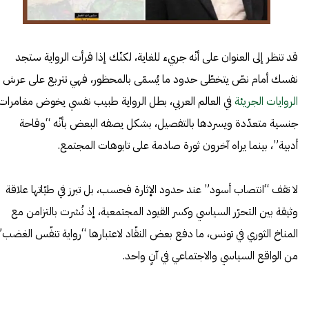
قد تنظر إلى العنوان على أنّه جريء للغاية، لكنّك إذا قرأت الرواية ستجد
نفسك أمام نصّ يتخطّى حدود ما يُسمّى بالمحظور، فهي تتربع على عرش
الروايات الجريئة
في العالم العربي، بطل الرواية طبيب نفسي يخوض مغامرات
جنسية متعدّدة ويسردها بالتفصيل، بشكل يصفه البعض بأنّه “وقاحة
أدبية”، بينما يراه آخرون ثورة صادمة على تابوهات المجتمع.
لا تقف “انتصاب أسود” عند حدود الإثارة فحسب، بل تبرز في طيّاتها علاقة
وثيقة بين التحرّر السياسي وكسر القيود المجتمعية، إذ نُشرت بالتزامن مع
المناخ الثوري في تونس، ما دفع بعض النقّاد لاعتبارها “رواية تنفّس الغضب”
من الواقع السياسي والاجتماعي في آنٍ واحد.