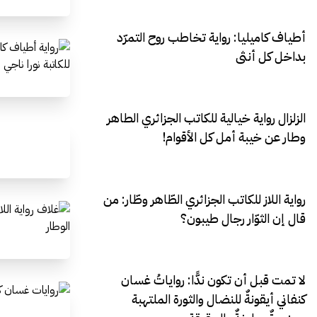
أطياف كاميليا: رواية تخاطب روح التمرّد
بداخل كل أنثى
الزلزال رواية خيالية للكاتب الجزائري الطاهر
وطار عن خيبة أمل كل الأقوام!
رواية اللاز للكاتب الجزائري الطّاهر وطّار: من
قال إن الثوّار رجال طيبون؟
لا تمت قبل أن تكون ندًّا: رواياتُ غسان
كنفاني أيقونةٌ للنضال والثورة الملتهبة