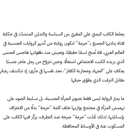
يخلط الكاتب اليمني علي المقري بين السياسة والتديّن المتشدّد في حكاية
فتاة يناديها الجميع بـ”حرمة” لتكون روايته من أشهر الروايات الجنسية في
العالم العربي، فلا تُمنح اسمًا حقيقيًا، وتعيش منذ طفولتها هاجس الجنس
الذي يزيده الكبت الاجتماعي اشتعالًا. وحين تتزوّج من رجل عاجز جنسيًا
يعكف على “الجهاد ومحاربة الكفار”، تجد نفسها في مأزق؛ إذ تنكشف رغباتها
مقابل التزمّت الذي يطوّق حياتها.
ما يميّز الرواية ليس فقط تصوير الجرأة الجنسية، بل تسليط الضوء على
تهميش المرأة في مجتمع يواريها خلف كلمة “حرمة” بدلًا من الاعتراف
بإنسانيّتها، لذلك عُدّت “حرمة” صرخة ضد التطرف، يركّز فيها الكاتب على
المسكوت عنه في الأوساط المحافظة.