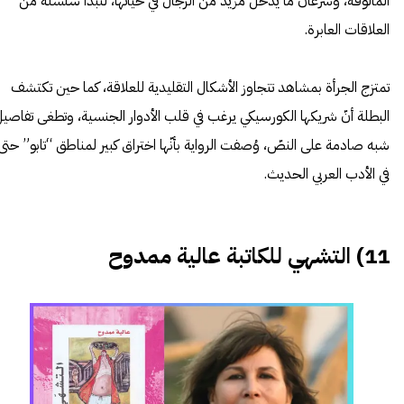
المألوفة، وسرعان ما يدخل مزيد من الرجال في حياتها، لتبدأ سلسلة من
العلاقات العابرة.
تمتزج الجرأة بمشاهد تتجاوز الأشكال التقليدية للعلاقة، كما حين تكتشف
البطلة أنّ شريكها الكورسيكي يرغب في قلب الأدوار الجنسية، وتطغى تفاصي
شبه صادمة على النصّ، وُصفت الرواية بأنّها اختراق كبير لمناطق “تابو” حتى
في الأدب العربي الحديث.
11) التشهي للكاتبة عالية ممدوح