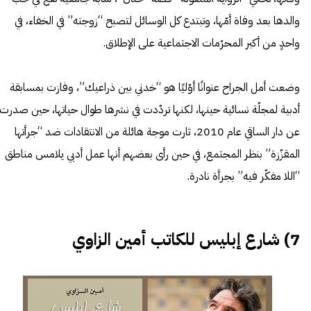
والدها بعد وفاة أمّها، وتبتدع كل الوسائل لتصبح “زوجته” في الخفاء، في
واحدٍ من أكبر المحرّمات الاجتماعية على الإطلاق.
وضعت أمل الجراح عنوانًا أوّليًا هو “خدني بين ذراعيك”، وفازت بمسابقة
أدبية لمجلّة نسائية حينها، لكنها تردّدت في نشرها طوال حياتها، حين صدرت
عن دار الساقي عام 2010، ثارت موجة هائلة من الانتقادات ضد “جرأتها
المقزّزة” بنظر المجتمع، في حين رأى بعضهم أنها عمل أدبي يلامس مناطق
“اللا مفكّر فيه” بجرأة نادرة.
7) شارع إبليس للكاتب أمين الزاوي