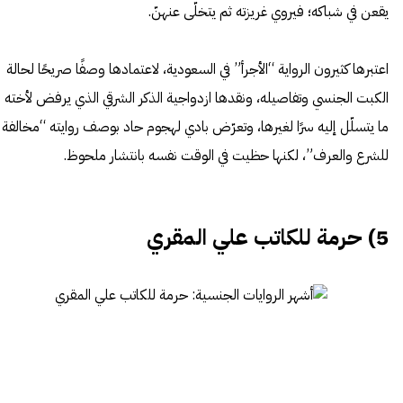
يقعن في شباكه؛ فيروي غريزته ثم يتخلّى عنهنّ.
اعتبرها كثيرون الرواية “الأجرأ” في السعودية، لاعتمادها وصفًا صريحًا لحالة
الكبت الجنسي وتفاصيله، ونقدها ازدواجية الذكر الشرقي الذي يرفض لأخته
ما يتسلّل إليه سرًا لغيرها، وتعرّض بادي لهجوم حاد بوصف روايته “مخالفة
للشرع والعرف”، لكنها حظيت في الوقت نفسه بانتشار ملحوظ.
5) حرمة للكاتب علي المقري