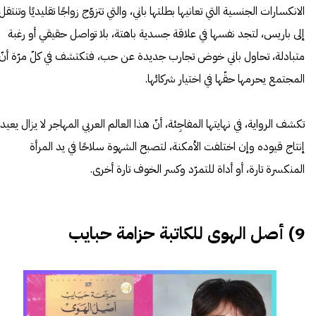
الانكسارات الجنسية التي تعانيها بطلتها باني، والتي تتزوّج زواجًا تقليديًا وتنتقل
إلى باريس، لتجد نفسها في علاقة جسدية باهتة، بلا تواصل حقيقي أو رغبة
متبادلة، تحاول باني خوض تجارب جديدة عن حب، فتكتشف في كلّ مرّة أنّ
المجتمع يحرمها حقّها في اختيار شركائها.
تكشف الرواية، في نهايتها المفاجِئة، أنّ هذا العالم العربي المهاجر لا يزال يعيد
إنتاج قيوده وإن اختلفت الأمكنة، لتصبح الشهوة سلاحًا في يد المرأة
المنكسرة تارة، أو أداة للتمرّد وكسر الخوف تارة أخرى.
9) أصل الهوى للكاتبة حزامة حبايب