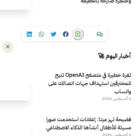
وحنجرةٌ صارخةٌ بالحقيقة
أخبار اليوم 🚀
ثغرة خطيرة في متصفح OpenAI تتيح
للمخترقين استهداف جهات اتصالك على
واتساب
6 أغسطس 2026
فضيحة تهز ميتا: إعلانات استخدمت صورا
مسيئة للأطفال أنشأها الذكاء الاصطناعي
6 أغسطس 2026