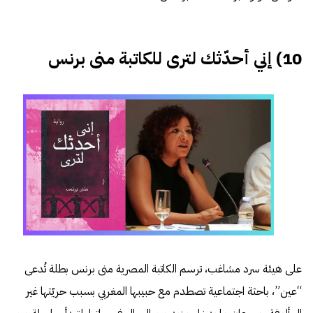
10) إني أحدّثك لترى للكاتبة منى برنس
على هيئة سرد مشاغب، ترسم الكاتبة المصرية منى برنس بطلة تُدعى
“عين”، باحثة اجتماعية تصطدم مع حبيبها المغربي بسبب حريّتها غير