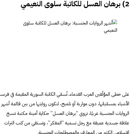
2) برهان العسل للكاتبة سلوى النعيمي
على خطى المؤلّفين العرب القدماء، تُسمّي الكاتبة السورية المقيمة في فرنسا
الأشياء بمسمّياتها، دون مواربة أو تلميح، لنكون روايتها من بين قائمة أشهر
الروايات الجنسية عربيًا، تروي “برهان العسل” حكاية أمينة مكتبة تنسج
علاقة جسدية عميقة مع رجل تسميه “المفكر”، وتستقي من كتب التراث
الإسلامي الكثير من المعارف والمصطلحات الجنسية.