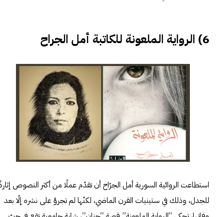
6) الرواية الملعونة للكاتبة أمل الجراح
استطاعت الروائية السورية أمل الجرّاح أن تقدّم عملًا من أكثر النصوص إثارةً
للجدل، وذلك في ستينيات القرن الماضي، لكنّها لم تجرؤ على نشره إلّا بعد
وفاتها، تحكي “الرواية الملعونة” قصة “حنان”، شابة جامعية تقع في حبّ