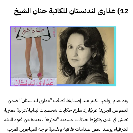
12) عذارى لندنستان للكاتبة حنان الشيخ
رغم عدم رواجها الكبير عند إصدارها، تُصنّف “عذارى لندنستان” ضمن
النصوص الجريئة عربيًا، إذ تطرح حكايات شخصيات لبنانية/عربية مغتربة
تعيش في لندن وتتورّط بعلاقات جسدية “تحرّرية”، بعيدة عن قيود البيئة
الشرقية، يرصد النص صدامات ثقافية ونفسية تواجه المهاجرين العرب،