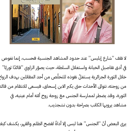
لا تقف “شارع إبليس” عند حدود المشاهد الجنسية فحسب، إنما تغوص
في أدق تفاصيل الخيانة واستغلال السلطة، حيث يصوّر الزاوي “قائدًا ثوريًا”
خلال الثورة الجزائرية يستغلّ نفوذه للتخلّص من أحد المقاتلين بهدف الزوا
من زوجته، تتوالى الأحداث حتى يكبر الابن إسحاق، فيسعى للانتقام من قائد
الثورة، وقد يضطر لممارسة الجنس مع زوجة زوج أمّه أمام عينيه، في
مشاهد يرويها الكاتب بصراحة بدون تشجذيب.
يرى البعض أنّ “الجنس” هنا ليس إلا أداةً لفضح الظلم والقهر، يكشف كي