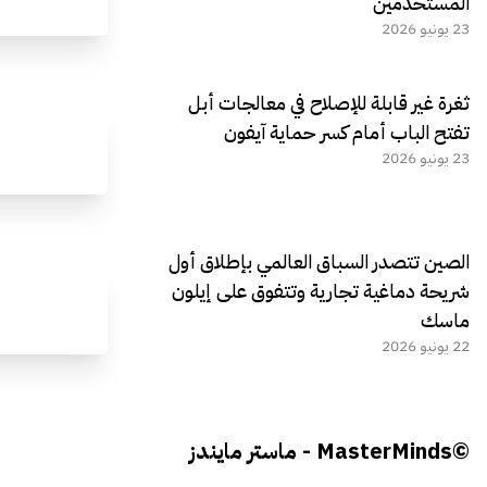
المستخدمين
23 يونيو 2026
ثغرة غير قابلة للإصلاح في معالجات أبل
تفتح الباب أمام كسر حماية آيفون
23 يونيو 2026
الصين تتصدر السباق العالمي بإطلاق أول
شريحة دماغية تجارية وتتفوق على إيلون
ماسك
22 يونيو 2026
©MasterMinds - ماستر مايندز