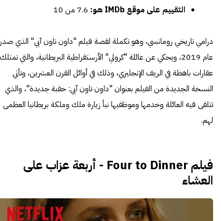
التقييم على موقع IMDb هو:
7.6 من 10
درامي تاريخي رومانسي، وهو تكملة لقصة فيلم "داون تاون آبي" الذي صدر
عام 2019، ويحكي عن عائلة "كرولي" الأرستقراطية البريطانية، والتي تمتلك
عقارات باهظة في الريف الإنجليزي، وذلك في أوائل القرن العشرين، وتأتي
النسخة الجديدة من الفيلم بعنوان "داون تاون آبي: حقبة جديدة"، والذي
تتلقى فيه العائلة وخدمها وموظفيها نبأ زيارة ملك وملكة بريطانيا العظمى
لهم.
فيلم Four to Dinner - أربعة عزاب على
العشاء