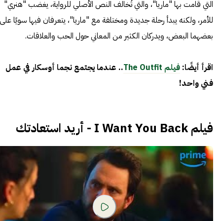
التي قامت بها "ماريا"، والتي تُخالف النص الأصلي للرواية، يغضب "هنري"
للأمر، ولكنه يبدأ رحلة جديدة ومختلفة مع "ماريا"، يتعرفان فيها سويًا على
بعضهما البعض، ويدركان الكثير من المعاني حول الحب والعلاقات.
اقرأ أيضًا:
فيلم The Outfit
.. عندما يجتمع نجما أوسكار في عمل
فني واحد!
فيلم I Want You Back - أريد استعادتك