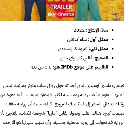
سنة الإنتاج:
2022
ممثل أول:
سام كلافلن
ممثل ثاني:
فيرونيكا إشيجوي
المخرج:
أنالين كال واي مايور
التقييم على موقع IMDb هو:
5.6 من 10
فيلم رومانسي كوميدي، تدور أحداثه حول روائي شاب متوتر ومرتبك يُدعى
"هنري"، يقوم بتأليف رواية رومانسية لكنها لا تحقق مبيعات، تأتيه دعوة من
وكيله الدعائي للسفر إلى المكسيك للترويج لكتابه، حيث أن روايته حققت
مبيعات كبيرة هناك، عقب وصوله يقابل "ماريا" مُترجمة الكتاب، ليُفاجئ بأن
الرواية قد تحولت إلى رواية عاطفية جنسية، وأن سبب شهرتها هو الترجمة