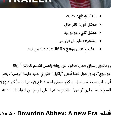
سنة الإنتاج:
2022
ممثل أول:
كلارا جالي
ممثل ثاني:
جوليو بينا
المخرج:
مارسال فوريس
التقييم على موقع IMDb هو:
5.4 من 10
رومانسي إسباني مميز، مأخوذ عن رواية بنفس الاسم للكاتبة "أريانا
جودبوي"، يدور حول فتاة تُدعى "راكيل"، تقع في حب جارها "آريس"، رغم
أنهما لم يتحدثا من قبل، ولكنها تسعى لجعله يقع في حبها، ويبدأ كل شيئ في
التغير حينما يظهر "آريس" مشاعر تجاهها، على الرغم من اعتراضات عائلته.
فيلم Downton Abbey: A new Era - داون