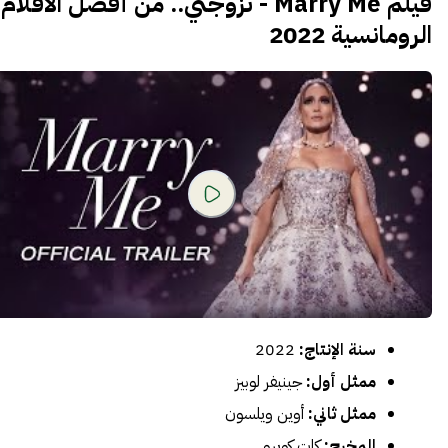
فيلم Marry Me - تزوجني.. من أفضل الأفلام
الرومانسية 2022
سنة الإنتاج:
2022
ممثل أول:
جينيفر لوبيز
ممثل ثاني:
أوين ويلسون
المخرج:
كات كويرو