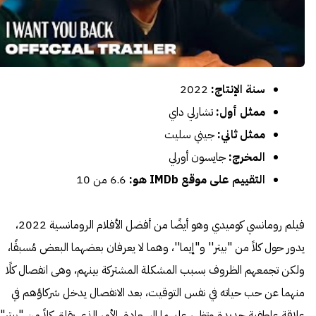
سنة الإنتاج:
2022
ممثل أول:
تشارلي داي
ممثل ثاني:
جيني سليت
المخرج:
جايسون أورلي
التقييم على موقع IMDb هو:
6.6 من 10
فيلم رومانسي كوميدي وهو أيضًا من أفضل الأفلام الرومانسية 2022،
يدور حول كلاً من "بيتر'' و"إيما''، وهما لا يعرفان بعضهما البعض مُسبقًا،
ولكن تجمعهم الظروف بسبب المشكلة المشتركة بينهم، وهى انفصال كلًا
منهما عن حب حياته في نفس التوقيت، بعد الانفصال يدخل شركاؤهم في
علاقة عاطفية جديدة وتظهر عليهما السعادة، الأمر الذي يقلق كلاً من "بيتر"