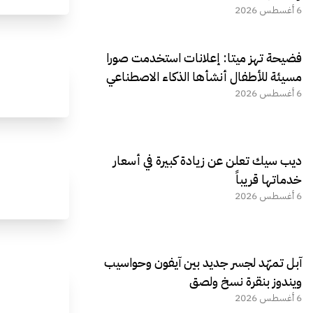
6 أغسطس 2026
فضيحة تهز ميتا: إعلانات استخدمت صورا
مسيئة للأطفال أنشأها الذكاء الاصطناعي
6 أغسطس 2026
ديب سيك تعلن عن زيادة كبيرة في أسعار
خدماتها قريباً
6 أغسطس 2026
آبل تمهّد لجسر جديد بين آيفون وحواسيب
ويندوز بنقرة نسخ ولصق
6 أغسطس 2026