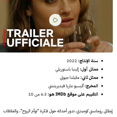
سنة الإنتاج:
2022
ممثل أول:
إلينيا باستوريلي
ممثل ثاني:
ماتيلدا جيولي
المخرج:
أليسيو ماريا فيديريتشي
التقييم على موقع IMDb هو:
6.3 من 10
إيطالي رومانسي كوميدي، تدور أحداثه حول فكرة "توأم الروح"، والعلاقات