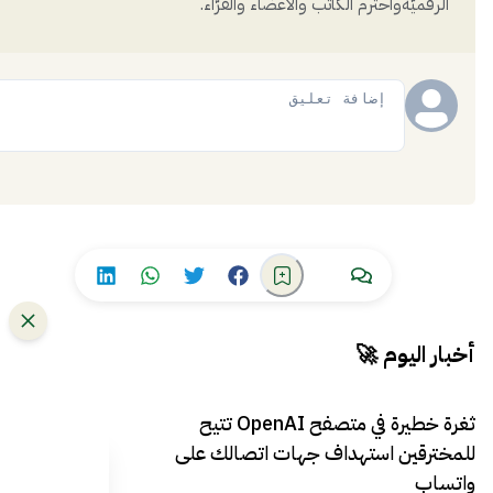
الرقميَّةواحترم الكاتب والأعضاء والقُرّاء.
إضافة
أخبار اليوم 🚀
ثغرة خطيرة في متصفح OpenAI تتيح
للمخترقين استهداف جهات اتصالك على
واتساب