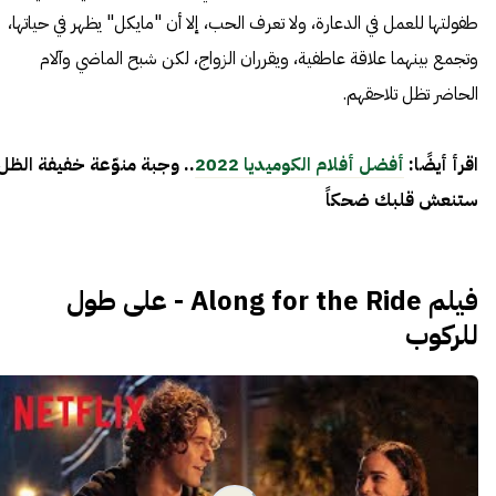
طفولتها للعمل في الدعارة، ولا تعرف الحب، إلا أن "مايكل" يظهر في حياتها،
وتجمع بينهما علاقة عاطفية، ويقرران الزواج، لكن شبح الماضي وآلام
الحاضر تظل تلاحقهم.
اقرأ أيضًا:
أفضل أفلام الكوميديا 2022
.. وجبة منوّعة خفيفة الظل
ستنعش قلبك ضحكاً
فيلم Along for the Ride - على طول
للركوب