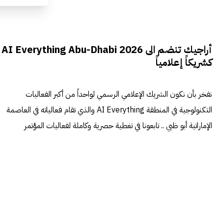
أراجيك تنضم الى AI Everything Abu-Dhabi 2026
كشريكاً إعلامياً
نفخر بأن نكون الشريك الإعلامي الرسمي لواحداً من أكبر الفعاليات
التكنولوجية في المنطقة AI Everything والذي تقام فعالياته في العاصمة
الإماراتية أبو ظبي .. تابعونا في تغطية حصرية وكاملة لفعاليات المؤتمر