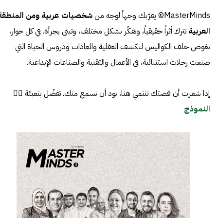
MasterMinds© يقرّبك وجهاً لوجه من
شخصيات عربية ومن المنطقة
العربية
تترك أثراً حقيقياً، وتفكّر بشكل مختلف، وتبني بجرأة. في كل حوار،
نغوص خلف الكواليس لنكشف العقلية والعادات ودروس الحياة التي
صنعت رحلات استثنائية، في الأعمال والتقنية والصناعات الإبداعية.
إذا شعرت أن قصتك تنتمي هنا، نود أن نسمع منك. تفضّل بتعبئة 👈🏼
النموذج