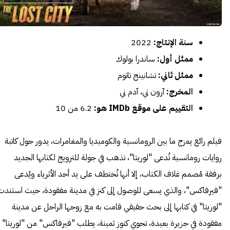
سنة الإنتاج:
2022
ممثل أول:
ساندرا بولوك
ممثل ثاني:
تشانينج تاتوم
المخرج:
آرون ني، آدم ني
التقييم على موقع IMDb هو:
6.2 من 10
فيلم رائع يمزج ما بين الرومانسية والكوميديا والمغامرات، يدور حول كاتبة
روايات رومانسية تُدعى "لوريتا"، تذهب في جولة للترويج لكتابها الجديد
برفقة مُصمم غلاف الكتاب، إلا أنها تُختطف على يد أحد الأثرياء ويُدعى
"فيرفاكس"، والذي يسعى للوصول إلى كنز في مدينة مفقودة، حيث استندت
"لوريتا" في كتابها إلى بحث حقيقي قامت به مع زوجها الراحل عن مدينة
مفقودة في جزيرة بعيدة، تحوي كنوز ثمينة، يطلب "فيرفاكس" من "لوريتا"