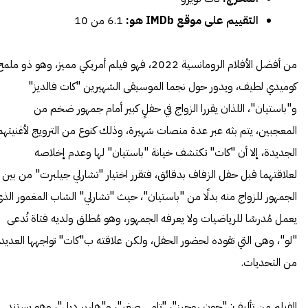
التقييم على موقع IMDb هو:
6.1 من 10
من أفضل الأفلام الرومانسية 2022، فهو فيلم أمريكي مميز، وهو ذو ملم
كوميدي لطيف، ويدور حول نجما الموسيقى الشهيرين "كات فالديز"
و"باستيان"، اللذان يقررا الزواج في حفلٍ كبير أمام جمهور ضخم من
المعجبين، يتم بثه عبر عدة منصات شهيرة، وذلك كنوع من الترويج لأغنيتهم
الجديدة، إلا أن "كات" تكتشف خيانة "باستيان" لها وعدم إخلاصه
لعلاقتهما قبل حفل الزفاف بدقائق، فتقرر اختيار "تشارلي جيلبرت" من بين
الجمهور للزواج منه بدلًا من "باستيان"، حيث "تشارلي" الشاب المغمور الذ
يعمل مُدرسًا للرياضيات ولا يعرفه الجمهور، وهو مُطلق ولديه فتاة تُدعى
"لو"، وهى التي تقوده لحضور الحفل، ولكن علاقته ب"كات" تواجهها العديد
من التحديات.
الفيلم من تأليف: "جون روجرز"، "تامي صغر"، و"هاربر ديل"، وهو يستند