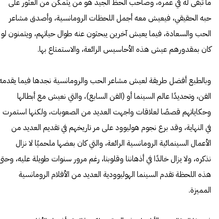
ما تبقى له في عمره، وصاحب الحظ الجيد هو من يتمكن من العثور على
حبه الحقيقي، فيعيش معه أجمل اللحظات الرومانسية، وأصدق مشاعر
الحب والسعادة، فيما يعيش آخرين يبحثون عنه طوال حياتهم، ويتمنون لو
كان بمقدورهم عيش هذه الأحاسيس الرائعة، والاستمتاع بها.
وبالطبع أفضل طريقة لعيش مشاعر الحب والرومانسية نجدها فيما يقدمه
الفن، وتحديدًا عالم السينما أو (الفن السابع)، والتي نعيش مع أبطالها
وحكاياتهم قصصًا لعلاقات واجهت العديد من الصعوبات، ولكنها استمرت
في النهاية، وقد برع نجوم هوليوود على مر تاريخهم في تقديم العديد من
الأعمال السينمائية الرومانسية الرائعة، والتي كان بعضها ملحميًا لا نزال
نذكره، ولا يزال خالدًا في أذهاننا وقلوبنا، رغم مرور سنوات طويلة عليه، وحتى
هذه اللحظة تقدم السينما الهوليوودية العديد من الأفلام الرومانسية
المميزة.