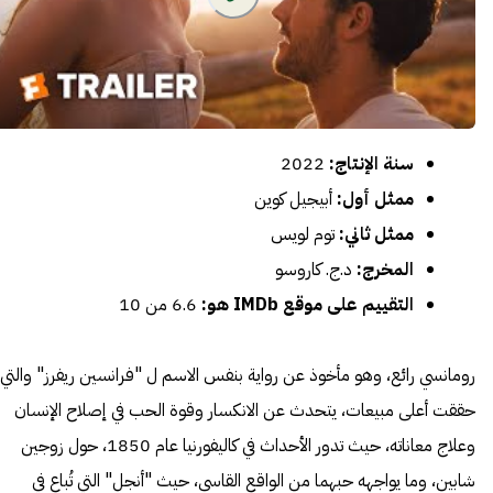
سنة الإنتاج:
2022
ممثل أول:
أبيجيل كوين
ممثل ثاني:
توم لويس
المخرج:
د.ج. كاروسو
التقييم على موقع IMDb هو:
6.6 من 10
رومانسي رائع، وهو مأخوذ عن رواية بنفس الاسم ل "فرانسين ريفرز" والتي
حققت أعلى مبيعات، يتحدث عن الانكسار وقوة الحب في إصلاح الإنسان
وعلاج معاناته، حيث تدور الأحداث في كاليفورنيا عام 1850، حول زوجين
شابين، وما يواجهه حبهما من الواقع القاسي، حيث "أنجل" التي تُباع في