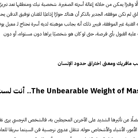
ا وفيرًا يمكن من خلاله إعالة أسرته الصغيرة. شخصية نيك ومنطقها تعد تبريرًا
ي لم تكن موفقه، الجدير بالذكر أن هناك حوارًا إذاعيًا للفنان توفيق الدقن يحا
فنية غير الموفقة، فيبرر ذلك أنه بجانب موهبته لديه أسرة تحتاج لـ معيل يوف
 عليه القبول بأي فرصة، حتى لو كان هو شخصيًا يراها دون مستواه، أو دون
قيب مافريك ومعنى اختراق حدود الإنسان
في فيلم The Unbearable Weight of Massive Talent.. أ
ا، فضلًا عن تأثيرها الشديد على الآخرين المحيطين به، فالشخص النرجسي يرى ن
الأمور، الأشياء والأشخاص حوله. تنتقل عدوى نرجسية فن السينما سريعًا للعا