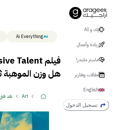
تٍك و AI
Ai Everything
ريادة وأعمال
ماستر مايندز!
هل وزن الموهبة ث
مقالات وتقارير
English
Art
نقد فني
ومراجع
تسجيل الدخول