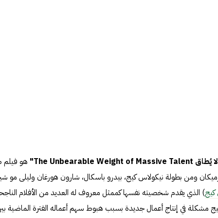
The Unbearable "
هو فيلم 
وم جورميكان ومن بطولة نيكولاس كيج، بيدرو باسكال، شارون هورغان وليلى مو شي
كيج
) الذي يقدم شخصيته نفسها كممثل معروف له العديد من الأفلام الناجحة
يج مشكلة في إنتاج أعمال جديدة بسبب هبوط سهم أعماله الفترة الماضية بي