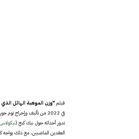
فيلم
"وزن الموهبة الهائل الذي لا يُطاق Weight of Massive Talent
في 2022 من تأليف وإخراج ت
تدور أحداثه حول نيك كيج (
نيكولاس 
العقدين الماضيين، مع ذلك يواجه ك