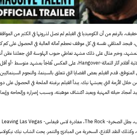
يف، بالرغم من أن الكوميديا في الفيلم لم تصل لذروتها في الكثير من المواق
 فيجد المتلقي نفسه في كل موقف تحطم آماله العالية في الحصول على كم كبي
مشهد، وخير مثال على ذلك مشهد تعاطي حبوب الهلوسة التي جعلتنا نظن أنن
على مشارف مشهد مستقطع من ثلاثية أفلام آثار الثمالة-Hangover، على العكس نُفاجَأ بمشهد متوسط -أ
متوقع، قدم الفيلم بعض القضايا التي تتعلق بالسينما، والنجوم السينمائيين،
ن خلال الأزمة التي يعيشها نيك. يبدأ الفيلم برغبته الملحة في الحصول على دور
يد أمجاد حياته المهنية ويعيد اكتشاف موهبته، وبسبب إصراره وإلحاحه وإيمان
يلازم نيكولاس الكب
وكذلك النقد اللاذع، السخرية من المبادئ والتنمر. يحث الشاب نيك نيكولا