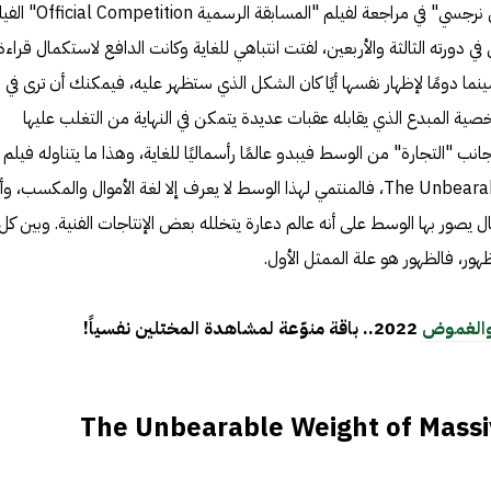
وقعت عيني على جملة "السينما فن نرجسي" في مراجعة لفيلم "المسابقة الرسمية ion
في دورته الثالثة والأربعين، لفتت انتباهي للغاية وكانت الدافع لاستكمال قراءة
سينما دومًا لإظهار نفسها أيًا كان الشكل الذي ستظهر عليه، فيمكنك أن ترى في
ة المبدع الذي يقابله عقبات عديدة يتمكن في النهاية من التغلب عليها
ب "التجارة" من الوسط فيبدو عالمًا رأسماليًا للغاية، وهذا ما يتناوله فيلم
The Unbearable Weight of Massive Talent، فالمنتمي لهذا الوسط لا يعرف إلا لغة الأموال والمكسب، و
يصور بها الوسط على أنه عالم دعارة يتخلله بعض الإنتاجات الفنية. وبين كل
ظهور، فالظهور هو علة الممثل الأول.
والغموض
2022.. باقة منوّعة لمشاهدة المختلين نفسياً!