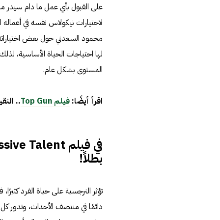
على القبول بأي عمل ما دام سيدر مالً
لاختيارات نيكولاس نفسه في أعماله الت
محمود السعدني حول بعض اختياراته ال
لها احتياجات الحياة الأساسية، لذلك
المستوى بشكل عام.
اقرأ أيضًا:
فيلم Top Gun
.. الن
بطلاً!
تؤثر النرجسية على حياة الفرد كثيرً
دائمًا في منتصف الأحداث، وتدور كل 