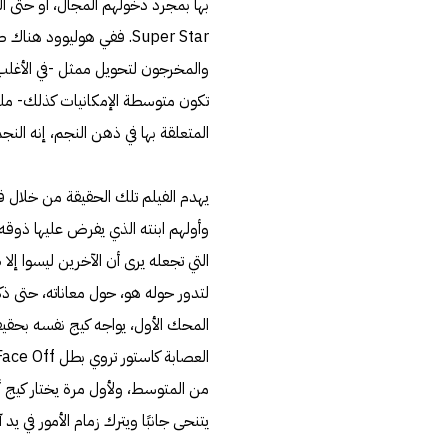
بها بمجرد دخولهم المجال، أو حتى ال
Super Star. ففي هوليوو
والمخرجون لتحويل ممثل -في الأغلب
تكون متوسطة الإمكانيات كذلك- مليار
المتعلقة بها في ذهن النجم، إنه الن
يهدم الفيلم تلك الحقيقة من خلال ق
وأولهم ابنته الذي يفرض عليها ذوقه
التي تجعله يرى أن الآخرين ليسوا إل
لتدور حوله هو، حول معاناته، حتى 
من المتوسط، ولأول مرة يختار كيج أن
يتنحى جانبًا ويترك زمام الأمور في يد 