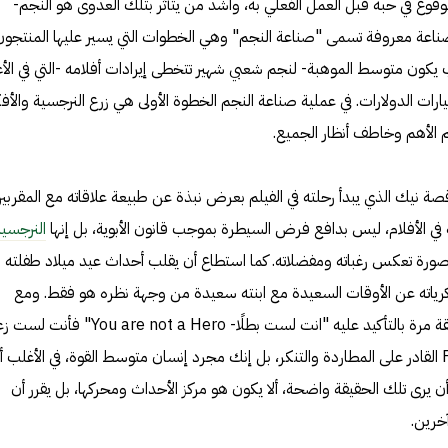
وقوع في حبه قبل العمل الفعلي به، وأشد من يتأثر بتلك العدوى هو النجم-
د هناك صناعة معروفة تسمى "صناعة النجم" وهي الخطوات التي يسير عليها المنتجون
 يكون متوسط الموهبة- لنجم شعبي شهير تتخطى إيرادات أفلامه -التي في الأ
ات الدولارات. في عملية صناعة النجم الخطوة الأولى هي زرع النرجسية والأفك
جم الأهم وخاطف أنظار الجميع.
صة نيك الذي يبدأ رحلته في الفيلم بعرض نبذة عن طبيعة علاقاته مع المقربين
 في الأفلام، ليس بدافع فرض السيطرة بموجب قانون الأبوية، بل إنها
النرجسية
ا صورة تعكس رغباته ومفضلاته. كما استطاع أن يقلب أحداث عيد ميلاد طفلته
ذكرياته عن الأوقات السعيدة مع ابنته سعيدة من وجهة نظره هو فقط. ومع
المحك الأول، يواجه كيج نفسه بحقيقة مرة بالتأكيد عليه "انت لست بطلًا- u are not a Hero
العصابة كاستور تروي بطل Face Off القادر على المطاردة والتنكر، بل إنك مجرد إنسان متوسط القوة، في الأغلب
 يرى تلك الحقيقة واضحة، ألا يكون هو مركز الأحداث ومحركها، بل يقرر أن
آخرين.