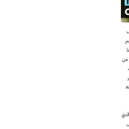
ف
ر
ا
و أقل من
ه
ير شبح نيك الشاب، بطل الصخرة- The Rock، مغادرة لاس فيغاس- Leaving Las Vegas الذي
س