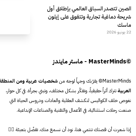
الصين تتصدر السباق العالمي بإطلاق أول
شريحة دماغية تجارية وتتفوق على إيلون
ماسك
22 يونيو 2026
©MasterMinds - ماستر مايندز
MasterMinds© يقرّبك وجهاً لوجه من
شخصيات عربية ومن المنطقة
العربية
تترك أثراً حقيقياً، وتفكّر بشكل مختلف، وتبني بجرأة. في كل حوار،
نغوص خلف الكواليس لنكشف العقلية والعادات ودروس الحياة التي
صنعت رحلات استثنائية، في الأعمال والتقنية والصناعات الإبداعية.
إذا شعرت أن قصتك تنتمي هنا، نود أن نسمع منك. تفضّل بتعبئة 👈🏼