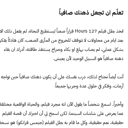
تعلّم ان تجعل ذهنك صافياً
اتخذ بطل فيلم 127 Hours قراراً صعباً ليستطيع النجاة، لم يفعل ذلك الا
بعد ايام من محاولات لا تتوقف للخروج من المأزق الصعب، كان هادئاً يفكر
بشكل عملي، لم يصاب بهلع او بكاء وصراخ يستنفذ طاقته، أدرك ان بقاء
ذهنه صافياً هو السبيل الوحيد لأن يعيش.
أنت أيضاً تحتاج لذلك، درب نفسك على أن يكون ذهنك صافياً حين تواجه
أزمات، وفكر في حلول عدة وجربها جميعاً.
وأخيراً.. اسمع شخصاً ما يقول الآن انه مجرد فيلم، والحياة الواقعية مختلفة
عما يعرض على شاشات السينما، لكن اسمح لي أن اخبرك أن قصة الفيلم
حقيقية، نعم حقيقية، وكل ما قام به بطل الفيلم (جيمس فرانكو) هو نسخة