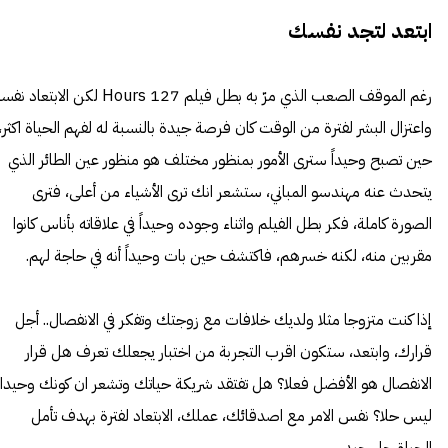
ابتعد لتجد نفسك
رغم الموقف الصعب الذي مرّ به بطل فيلم 127 Hours لكن الابتعاد 
واعتزال البشر لفترة من الوقت كان فرصة جيدة بالنسبة له لفهم الحياة اكثر،
حين تصبح وحيداً سترى الأمور بمنظور مختلف هو منظور عين الطائر الذي
يتحدث عنه مهندسو المباني، ستشعر انك ترى الأشياء من أعلى، فترى
الصورة كاملة، فكر بطل الفيلم واثناء وجوده وحيداً في علاقاته بأناس كانوا
مقربين منه، لكنه خسرهم، فاكتشف حين بات وحيداً أنه في حاجة لهم.
إذا كنت متزوجا مثلا ولديك خلافات مع زوجتك وتفكر في الانفصال.. أجل
قرارك، وابتعد، ستكون اقرب التجربة من اختبار يجعلك تعرف هل قرار
الانفصال هو الأفضل فعلا؟ هل تفتقد شريكة حياتك وتشعر ان كونك وحيدا
ليس حلا؟ نفس الامر مع اصدقائك، عملك، الابتعاد لفترة بهدف تأمل