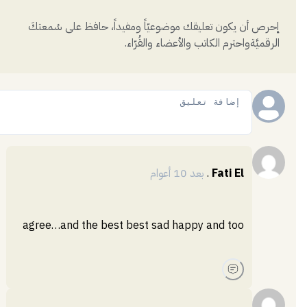
إحرص أن يكون تعليقك موضوعيّاً ومفيداً، حافظ على سُمعتكَ
الرقميَّةواحترم الكاتب والأعضاء والقُرّاء.
إضافة
Fati El
.
بعد 10 أعوام
agree…and the best best sad happy and too