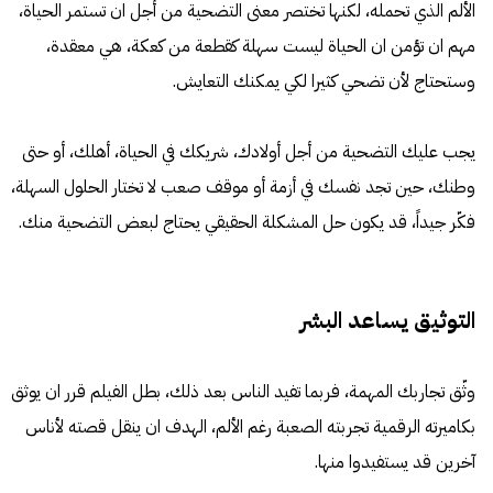
الألم الذي تحمله، لكنها تختصر معنى التضحية من أجل ان تستمر الحياة،
مهم ان تؤمن ان الحياة ليست سهلة كقطعة من كعكة، هي معقدة،
وستحتاج لأن تضحي كثيرا لكي يمكنك التعايش.
يجب عليك التضحية من أجل أولادك، شريكك في الحياة، أهلك، أو حتى
وطنك، حين تجد نفسك في أزمة أو موقف صعب لا تختار الحلول السهلة،
فكّر جيداً، قد يكون حل المشكلة الحقيقي يحتاج لبعض التضحية منك.
التوثيق يساعد البشر
وثّق تجاربك المهمة، فربما تفيد الناس بعد ذلك، بطل الفيلم قرر ان يوثق
بكاميرته الرقمية تجربته الصعبة رغم الألم، الهدف ان ينقل قصته لأناس
آخرين قد يستفيدوا منها.