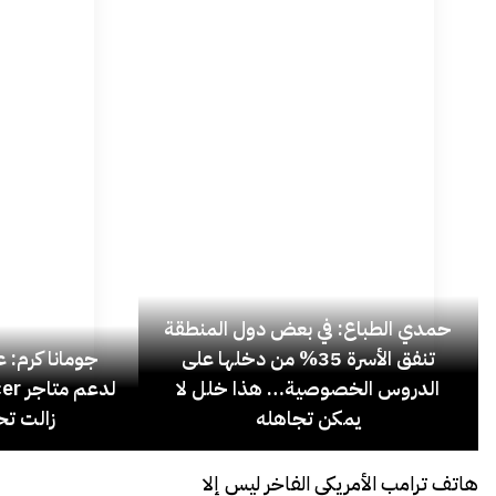
حمدي الطباع: في بعض دول المنطقة
تنفق الأسرة 35% من دخلها على
جومانا كرم: عد
الدروس الخصوصية… هذا خلل لا
يمكن تجاهله
زالت تح
هاتف ترامب الأمريكي الفاخر ليس إلا