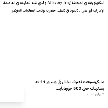
التكنولوجية في المنطقة AI Everything والذي تقام فعالياته في العاصمة
الإماراتية أبو ظبي .. تابعونا في تغطية حصرية وكاملة لفعاليات المؤتمر
مايكروسوفت تعترف بخلل في ويندوز 11 قد
يستهلك حتى 500 جيجابايت
7 يوليو 2026