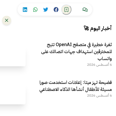
أخبار اليوم 🚀
ثغرة خطيرة في متصفح OpenAI تتيح
للمخترقين استهداف جهات اتصالك على
واتساب
6 أغسطس 2026
فضيحة تهز ميتا: إعلانات استخدمت صورا
مسيئة للأطفال أنشأها الذكاء الاصطناعي
6 أغسطس 2026