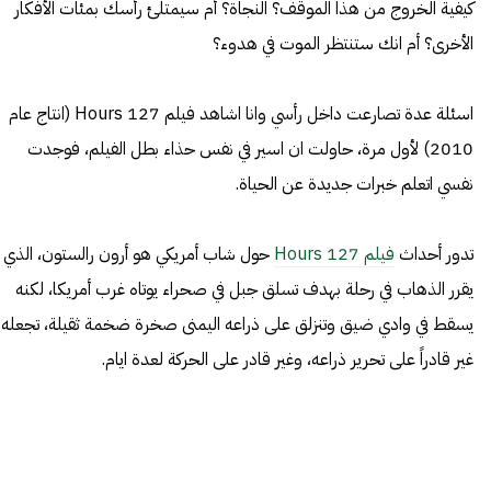
كيفية الخروج من هذا الموقف؟ النجاة؟ أم سيمتلئ رأسك بمئات الأفكار
الأخرى؟ أم انك ستنتظر الموت في هدوء؟
اسئلة عدة تصارعت داخل رأسي وانا اشاهد فيلم 127 Hours (انتاج عام
2010) لأول مرة، حاولت ان اسير في نفس حذاء بطل الفيلم، فوجدت
نفسي اتعلم خبرات جديدة عن الحياة.
تدور أحداث
فيلم 127 Hours
حول شاب أمريكي هو أرون رالستون، الذي
يقرر الذهاب في رحلة بهدف تسلق جبل في صحراء يوتاه غرب أمريكا، لكنه
يسقط في وادي ضيق وتنزلق على ذراعه اليمنى صخرة ضخمة ثقيلة، تجعله
غير قادراً على تحرير ذراعه، وغير قادر على الحركة لعدة ايام.