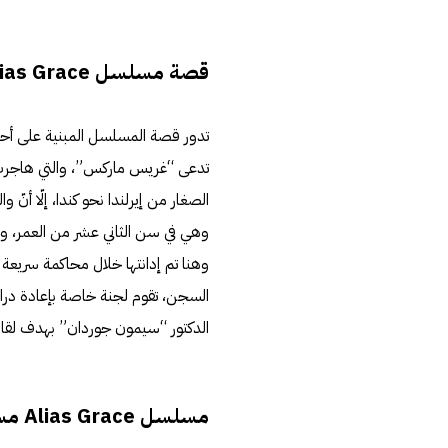
قصة مسلسل Alias Grace
تدور قصة المسلسل المبنية على أحد
تدعى “غريس ماركس”، والتي هاجرت بص
الصغار من إيرلندا نحو كندا، إلّا أن
وهي في سن الثاني عشر من العمر، وما
وهنا تم إدانتها خلال محاكمة سريعة
السجن، تقوم لجنة خاصة بإعادة دراسة
الدكتور “سيمون جوردان” بهدف لقا
مسلسل Alias Grace مسلسل جريمة ليس تقليديًا