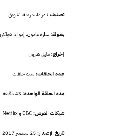
تصنيف :
دراما، جريمة، تشويق
بطولة:
سارة غادون، إدوارد هولكروف
إخراج:
ماري هارون
عدد الحلقات:
ست حلقات
مدة الحلقة الواحدة:
43 دقيقة
شبكات العرض:
CBC و
Netflix
تاريخ الإصدار:
25 سبتمبر 2017 على شبكة CBC، و3 نوفمبر 2017 على شبكة