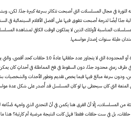
ه الثورة في مجال المسلسلات التي أصبحت تتكاثر بسرعة كبيرة جدًا. لكن، وب
ة جدًا أيضًا لدرجة أصبحت تتفوق فيها على أفضل الأفلام السينمائية في السنة
المسلسلات المناسبة لأولئك الذين لا يملكون الوقت الكافي لمشاهدة المسلس
ً يمتدان طيلة سنوات إصدار مواسمها.
نتحدث هنا عن المسلسلات القصيرة أو المحدودة التي لا يتجاوز عدد حلقاتها عادةً 10 حلقات كحد أق
 في ظرف زمني محدود جدًا، دون السقوط في فخ المماطلة في أحداثٍ كان يمكن
ساعتين، ودون سرعة مبالغ فيها فيما يخص تقديم وتطور الأحداث والشخصيات ب
المتعة التي كان سيحظى بها لو كان المسلسل قد أُصدر على شكل عدة مواس
من المسلسلات، إلّا أنّ الفرق هنا يكمن في أنّ التحدي الذي واجهه صُنّاعه ل
 حلقات، بل في ست حلقات فقط! فهل كانت النتيجة مرضية أم كارثية؟ هذا ما