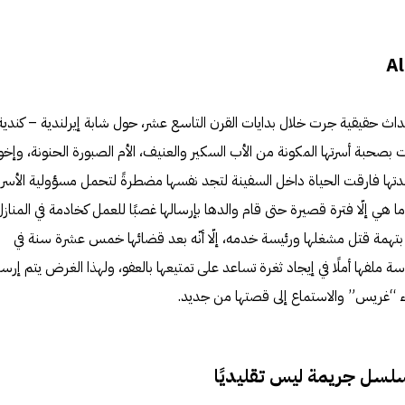
اث حقيقية جرت خلال بدايات القرن التاسع عشر، حول شابة إيرلندية – كندية
حبة أسرتها المكونة من الأب السكير والعنيف، الأم الصبورة الحنونة، وإخوا
ّ والدتها فارقت الحياة داخل السفينة لتجد نفسها مضطرةً لتحمل مسؤولية الأسر
 هي إلّا فترة قصيرة حتى قام والدها بإرسالها غصبًا للعمل كخادمة في المنازل
 بتهمة قتل مشغلها ورئيسة خدمه، إلّا أنّه بعد قضائها خمس عشرة سنة في
 ملفها أملًا في إيجاد ثغرة تساعد على تمتيعها بالعفو، ولهذا الغرض يتم إرس
ء “غريس” والاستماع إلى قصتها من جديد.