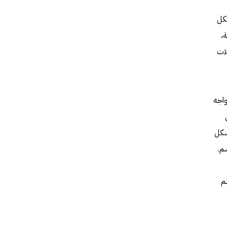
شكل
،
لات
صى، والتي يواجه
شكل
م.
م