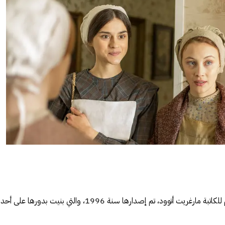
رواية تحمل نفس الاسم للكاتبة مارغريت أتوود، تم إصدارها سنة 1996، والتي بنيت بدورها عل