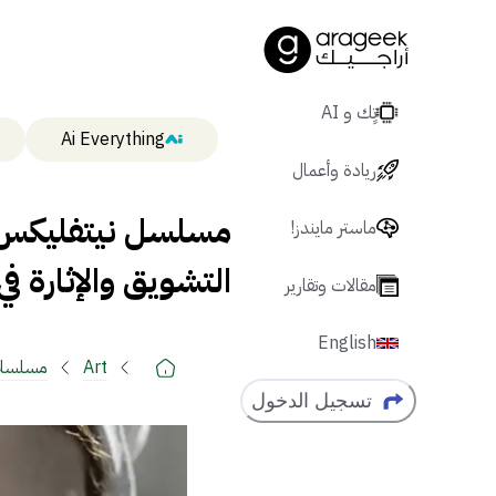
تٍك و AI
Ai Everything
ريادة وأعمال
ماستر مايندز!
التشويق والإثارة 
مقالات وتقارير
English
Art
مسلسل
تسجيل الدخول