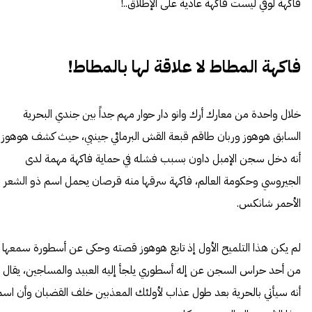
فاكهة لوفي ليست فاكهة عادية على الإطلاق..!
فاكهة المطاط لا علاقة لها بالمطاط!
خلال واحدة من معارك أرك وانو دار حوار مهم جداً بين جندي البحرية
السابق هوهوز وربان طاقم قبعة القش البرمائي جينبي، حيث كشف هوهوز
أنه دخل سجن الإمبل داون بسبب فشله في حماية فاكهة مهمة لدى
الجيروسي وحكومة العالم، فاكهة سرقها منه قرصان يحمل اسم ذو الشعر
الأحمر شانكس.
لم يكن هذا التلميح الأول إذ تابع هوهوز قصته وحكى عن أسطورة سمعها
من أحد حراس السجن عن إله أسطوري يلجأ إليه العبيد والمساجين، يقال
أنه سيأتي بالحرية بعد طول عذاب لأولئك المعذبين خلف القضبان وأن اسم