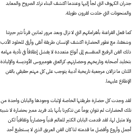
جدران الكهوف التي لجأ إليها وعندما اكتشف البناء ترك الصروح والمعابد
والمنحوتات التي خلدت لقرون طويلة.
كما فعل الفراعنة بأهراماتهم التي لا تزال وبعد مرور ثمانين قرناً تثير حيرتنا
وشغفنا، مع تطور الحضارة اكتشف الإنسان طريقة أنقى وأرقى للخلود الأدب؛
ذلك الفن الرفيع المنقسم إلى أنواع متعددة لا يفشل إطلاقاً في تأدية مهامه
بتخليد أصحابه وتاريخهم وحضارتهم، كرائعتي هوميروس الأوديسة والإلياذة
اللتان ما تزالان مرجعية تاريخية أدبية يتوجب على كل مهتم حقيقي بالفن
الإطلاع عليهما.
لقد وجدت كل حضارة طريقتها الخاصة لإثبات وجودها واليابان واحدة من
تلك الحضارات لم تتوانِ يوماً عن تذكيرنا بأنها بلد فريد مميز بحضارة لا شبيه
ولا مثيل لها، لقد قدمت اليابان الكثير للعالم فنياً وحضارياً وثقافياً لكن
أجمل وأروع وأفضل ما قدمته لنا كان الفن العريق الذي لا يستطيع أحد