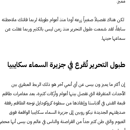
مميز.
لكن هناك تفصيلاً صغيراً زرعه أودا منذ أعوام طويلة لربما فاتتك ملاحظته
سابقاً، لقد سُمعت طبول التحرير منذ زمن ليس بالكثير وربما غفلت عن
سماعها حينها.
طبول التحرير تُقرع في جزيرة السماء سكايبيا
إن أكثر ما يميز ون بيس عن أي أنمي آخر هو ذلك الربط العبقري بين
الأحداث المتفرقة التي تفصل بينها أعوام وأركات كثيرة، بعد مغامرات طاقم
قبعة القش في ألاباستا وإنقاذها من سطوة كروكودايل توجه الطاقم رفقة
صديقتهم الجديدة نيكو روبين إلى جزيرة السماء سكايبيا الواقعة فوق
الغيوم والتي ظن كثير جداً من القراصنة والناس في عالم ون بيس أنها مح