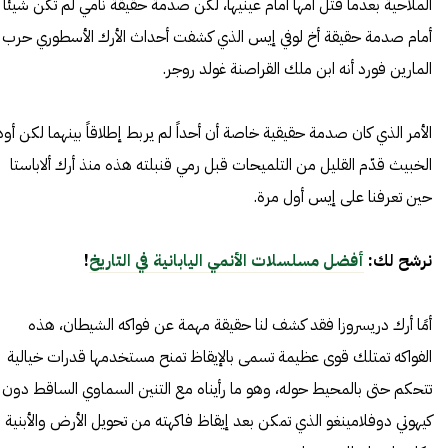
الملاحية بعدما قتل أمها أمام عينيها، لكن صدمة حقيقة نامي لم تكن شيئاً
أمام صدمة حقيقة أخ لوفي إيس الذي كشفت أحداث الأرك الأسطوري حرب
المارين فورد أنه ابن ملك القراصنة غولد روجر.
الأمر الذي كان صدمة حقيقية خاصة أن أحداً لم يربط إطلاقاً بينهما لكن أود
الخبيث قدّم القليل من التلميحات قبل رمي قنبلته هذه منذ أرك ألاباستا
حين تعرفنا على إيس أول مرة.
نرشح لك:
أفضل مسلسلات الأنمي اليابانية في التاريخ
!
أمًا أرك دريسروزا فقد كشف لنا حقيقة مهمة عن فواكه الشيطان، هذه
الفواكه تمتلك قوى عظيمة تسمى بالإيقاظ تمنح مستخدمها قدرات خيالية
تتحكم حتى بالمحيط حوله، وهو ما رأيناه مع التنين السماوي الساقط دون
كيهوتي دوفلامينغو الذي تمكن بعد إيقاظ فاكهته من تحويل الأرض والأبنية