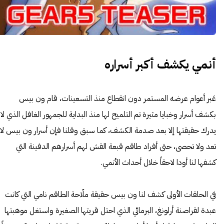
أنمي يكشف أكبر أسراره
عَبر أعوام عرضه المستمر دون انقطاع منذ التسعينات، قام ون بيس
بكشف أسرار وخبايا مثيرة تم التلميح لها منذ البداية للجمهور الغافل الذي لا
يدرك حقيقتها إلا بعد صدمة الكشف، كما سبق وقلنا فإن أسرار ون بيس لا
تعد ولا تحصى، حتى أفراد طاقم قبعة القش لهم أسرارهم الدفينة التي
كشفها لنا أودا لاحقاً خلال أحداث الأنمي.
في الحلقات الأولى كشف لنا ون بيس حقيقة ملّاحة الطاقم نامي التي كانت
عبدة لقراصنة أرلونغ، البرمائي الذي احتل قريتها الصغيرة واستغل موهبتها