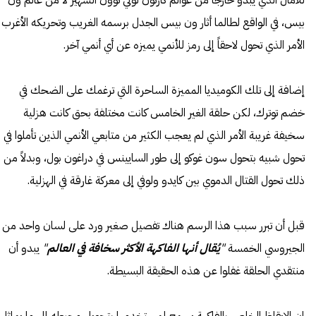
للآمال الذي يبدو خارجاً من عوالم كارتون لوني توون الشهير لا من عالم ون
بيس، في الواقع لطالما أثار ون بيس الجدل برسمه الغريب وتحريكه الأغرب
الأمر الذي تحول لاحقاً إلى رمز للأنمي يميزه عن أي أنمي آخر.
إضافة إلى تلك الكوميديا المميزة الساحرة التي ترغمك على الضحك في
خضم توترك، لكن حلقة الغير الخامس كانت مختلفة بحق كانت هزلية
سخيفة غريبة الأمر الذي لم يعجب الكثير من متابعي الأنمي الذين تأملوا في
تحول شبيه بتحول سون غوكو إلى طور السايينس في دراغون بول، وبدلاً من
ذلك تحول القتال الدموي بين كايدو ولوفي إلى معركة غارقة في الهزلية.
قبل أن تبرر سبب هذا الرسم هناك تفصيل صغير ورد على لسان واحد من
الجيروسي الخمسة
"
يُقال أنها الفاكهة الأكثر سخافة في العالم
"
يبدو أن
منتقدي الحلقة غفلوا عن هذه الحقيقة البسيطة.