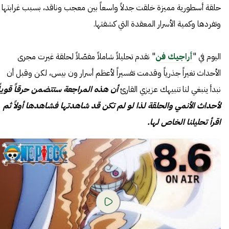
حلقة أسطورية مميزة خلقت جدلاً واسعاً بين معجب وناقد، بسبب غرابتها
وتفردها وكمية الأسرار المعقدة التي كشفتها.
اليوم في "
أراجيك فن
" نقدم تحليلاً شاملاً مفصّلاً لحلقة غيرت مجرى
الأحداث تغيراً جذرياً وقدمت تفسيراً لأعظم أسرار ون بيس، لكن وقبل أن
نبدأ ينبغي لنا تنبيهك عزيزي القارئ
أن هذه المراجعة ستتضمن حرقاً قوياً
لأحداث الأنمي والحلقة لذا لو لم تكن قد شاهدتها فشاهدها أولاً ثم
اقرأ تحليلنا الخاص لها.