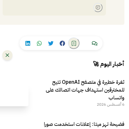
أخبار اليوم 🚀
ثغرة خطيرة في متصفح OpenAI تتيح
للمخترقين استهداف جهات اتصالك على
واتساب
6 أغسطس 2026
فضيحة تهز ميتا: إعلانات استخدمت صورا