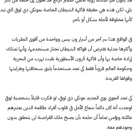
قد يكون أمراً صادماً رؤية الأنمي المميز الرائع قد تحول إلى حلقة من باغز
باني، لكن هذه هي حقيقة فاكهة الشيطان الخاصة بمونكي دي لوفي التي تبد
كأنها مخلوقة لأجله بشكل أو بآخر.
في الواقع هذا سر آخر من أسرار ون بيس وواحدة من أقوى النظريات
وأكثرها جدلية تفترض أن فواكه الشيطان تختار مستخدمها، وأنها تمتلك
إرادة خاصة بها وأن فاكهة الزون الأسطورية بقيت تهرب من البحرية
وحكومة العالم قروناً فقط كي تجد مستخدماً يليق بسخافتها وهزليتها
وقواها الفريدة.
كي تجد الجوي بوي الجديد مونكي دي لوفي، لو فكرت قليلاً بشخصية لوفي
لوجدت أنه كان دائماً شعاع الأمل في قلوب أفراد طاقمه الذين يعتبرهم
عائلته ويؤمن تماماً أن حلمه بأن يصبح ملك القراصنة لن يتحقق بدون
وجودهم معه.