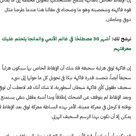
إن الإيقاظ الخاص بالفاكهة يسمح لمستخدمها بتحويل محيطه إلى ما يماثل
قوة فاكهته وشخصيته وهو ما وضحناه في مقالنا هذا عندما طرحنا مثال
دوفي وماجلان.
نرشح لك:
أشهر 30 مصطلحًا في عالم الأنمي والمانجا يتحتم عليك
معرفتهم
إن فاكهة لوفي هزلية سخيفة فلا شك أن الإيقاظ الخاص بها سيكون هزلياً
سخيفاً أيضاً، تتجسد قدرة فاكهة نيكا في تحويل كل ما حولها إلى شيء
سخيف طفولي كأي فاكهة شيطان أسطورية، لا شك أنك قد لاحظت أن لوفي
وبعد الإيقاظ لم يتوقف عن الضحك إطلاقاً وبدا أشبه بطفل شقي يستمتع
بوقته لا كرجل في معركة مميتة، الأمر بهذه البساطة معركة لوفي بعد الإيقاظ لا
يمكن إلا أن تكون بهذا الرسم السخيف الهزلي.