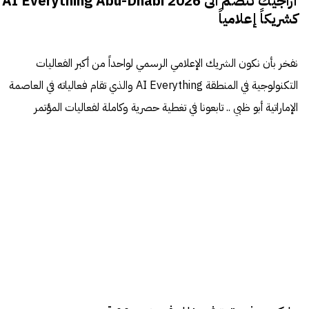
أراجيك تنضم الى AI Everything Abu-Dhabi 2026
كشريكاً إعلامياً
نفخر بأن نكون الشريك الإعلامي الرسمي لواحداً من أكبر الفعاليات
التكنولوجية في المنطقة AI Everything والذي تقام فعالياته في العاصمة
الإماراتية أبو ظبي .. تابعونا في تغطية حصرية وكاملة لفعاليات المؤتمر