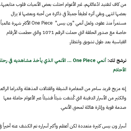
من كاف لتفنيد ادّعائاتهم، عَبر الأعوام احتلت بعض الأنميات قلوب متابعيها،
بعضها انتهى وبقي أثره لطيفاً جميلاً في ذاكرة من أحبه وبعضها لا يزال
مستمراً منذ عقود، ولعل أنمي "ون بيس" One Piece الأكثر شهرة عالمياً
خاصة مع صدور الحلقة التي حملت الرقم 1071 والتي حطمت الأرقام
القياسية بعد طول تشويق وانتظار.
نرشح لك:
أنمي One Piece … الأنمي الذي يأخذ مشاهديه في رحل
الأحلام
إنه مزيج فريد ساحر من المغامرة الشيقة والقتالات المذهلة والدراما الرائعة
والكثير من الأسرار الدفينة التي كُشفت شيئاً فشيئاً عبر الأعوام حاملة معها
صدمة قوية وإثارة هائلة لمحبي الأنمي.
أسرار ون بيس كثيرة متعددة لكن أعظم وأكبر أسراره تم الكشف عنه أخيراً في