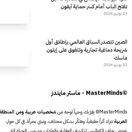
تفتح الباب أمام كسر حماية آيفون
23 يونيو 2026
الصين تتصدر السباق العالمي بإطلاق أول
شريحة دماغية تجارية وتتفوق على إيلون
ماسك
22 يونيو 2026
©MasterMinds - ماستر مايندز
MasterMinds© يقرّبك وجهاً لوجه من
شخصيات عربية ومن المنطقة
العربية
تترك أثراً حقيقياً، وتفكّر بشكل مختلف، وتبني بجرأة. في كل حوار،
نغوص خلف الكواليس لنكشف العقلية والعادات ودروس الحياة التي