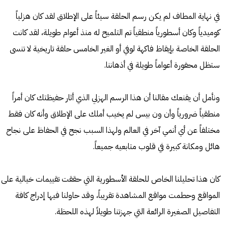
في نهاية المطاف لم يكن رسم الحلقة سيئاً على الإطلاق لقد كان هزلياً
كوميدياً وكان أسطورياً منطقياً تم التلميح له منذ أعوام طويلة، لقد كانت
الحلقة الخاصة بإيقاظ فاكهة لوفي أو الغير الخامس حلقة تاريخية لا تنسى
ستظل محفورة أعواماً طويلة في أذهاننا.
ونأمل أن يقنعك مقالنا أن هذا الرسم الهزلي الذي أثار حفيظتك كان أمراً
منطقياً ضرورياً وأن ون بيس لم يخيب أملك على الإطلاق وأنه كان فقط
مختلفاً عن أي أنمي آخر في العالم ولهذا السبب نجح في الحفاظ على نجاح
هائل ومكانة كبيرة في قلوب متابعيه جميعاً.
كان هذا تحليلنا الخاص للحلقة الأسطورية التي حققت تقييمات خيالية على
المواقع وحطمت مواقع المشاهدة تقريباً، وقد حاولنا فيها إدراج كافة
التفاصيل الصغيرة الرائعة التي جهزتنا طويلاً لهذه اللحظة.