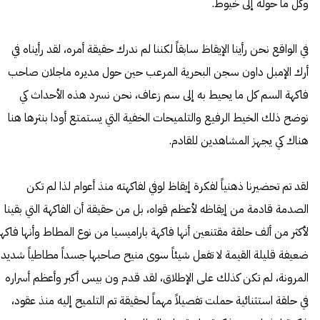
وكل ما حوله إلى خيوط.
في الواقع نحن رأينا الإيقاظ سابقاً لكننا لم ندرك حقيقة أمره، لقد رأيناه في
أرك الإمبل داون سجن البحرية المرعب حين حول مديره ماجلان صاحب
فاكهة السم كل ما يحيط به إلى سم زعاف، نحن نسرد هذه الأحداث كي
نوضح ذلك الخيط الرفيع والتلميحات الخفية التي يستمتع أودا بنثرها هنا
هناك كي يجهز المشاهدين للقادم.
لقد تم تحضيرنا ذهنياً لفكرة إيقاظ لوفي لفاكهته منذ أعوام لذا لم تكن
الصدمة قادمة من إيقاظه لأعظم قواه، بل من حقيقة أن الفاكهة التي بقينا
لأكثر من ألف حلقة مقتنعين أنها فاكهة باراميسيا من نوع المطاط وأنها فاكه
ضعيفة قليلة القيمة لا تفعل شيئاً سوى منيح صاحبها جسداً مطاطياً شديد
المرونة، لم تكن كذلك على الإطلاق، لقد قدم ون بيس أكبر وأعظم أسراره
في حلقة استثنائية حملت تفصيلاً مهماً لحقيقة تم التلميح إليه منذ عقود،