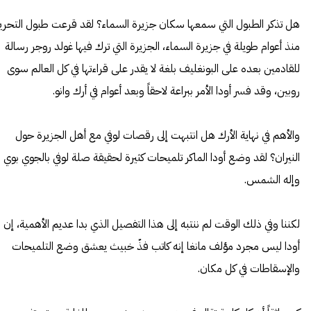
هل تذكر الطبول التي سمعها سكان جزيرة السماء؟ لقد قرعت طبول التحري
منذ أعوام طويلة في جزيرة السماء، الجزيرة التي ترك فيها غولد روجر رسالة
للقادمين بعده على البونغليف بلغة لا يقدر على قراءتها في كل العالم سوى
روبين، وقد فسر أودا الأمر ببراعة لاحقاً وبعد أعوام في أرك وانو.
والأهم في نهاية الأرك هل انتبهت إلى رقصات لوفي مع أهل الجزيرة حول
النيران؟ لقد وضع أودا الماكر تلميحات كثيرة لحقيقة صلة لوفي بالجوي بوي
وإله الشمس.
لكننا وفي ذلك الوقت لم ننتبه إلى هذا التفصيل الذي بدا عديم الأهمية، إن
أودا ليس مجرد مؤلف مانغا إنه كاتب فذّ خبيث يعشق وضع التلميحات
والإسقاطات في كل مكان.