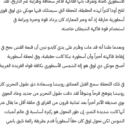
الأسطوري كاملة وتعرف بأنها الفاكهة الأكثر سخافة وهزلية عبر التاريخ، لقد
لمّح أودا كثيراً لهذه الحقيقة، للحظة التي سيمتلك فيها مونكي دي لوفي قوى
أسطورية خارقة إذ أنه وعبر المعارك كان يزداد قوة وخبرة وبراعة في
استخدام قوة فاكهة الشيطان خاصته.
وبعدما ظننا أنه قد مات وهُزم على يدي كايدو تبين أن قبعة القش نجح في
إيقاظ فاكهته أخيراً وأن أسطورة نيكا كانت حقيقية، وفي لحظة أسطورية
أصبح مونكي دي لوفي هو إله الشمس الأسطوري بكافة قواه الفريدة الغريبة.
في تلك اللحظة سمع الفيل العملاق زونيشا وبسعادة دق طبول التحرير، كان
زونيشا يتوهج فرحاً وشوقاً لقد دقت طبول التحرير من جديد وعاد الجوي
بوي صديقه الأثير أخيراً بعد ثمانية قرون من الفراق في حلقة أقل ما يقال عنه
أنها كانت شديدة التميز، إن طور التحول هو ركيزة أساسية في عالم أنميات
الشونين لكن تحول لوفي كان حقاً أسطورياً قدم بطريقة رائعة تليق بانمي