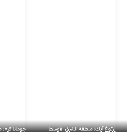
إرتوغ آيِك: منطقة الشرق الأوسط
جومانا كرم: عد