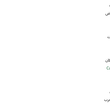
رض
ت
كان
C
حرب