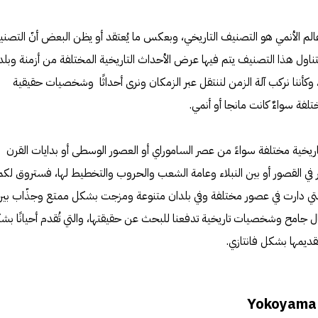
عالم الأنمي هو التصنيف التاريخي، وبعكس ما يُعتقد أو يظن البعض أنّ التصن
 تتناول هذا التصنيف يتم فيها عرض الأحداث التاريخية المختلفة من أزمنة وبلد
 وكأننا نركب آلة الزمن لننتقل عبر الزمكان ونرى أحداثًا وشخصيات حقيقية
لفة سواءٌ كانت مانجا أو أنمي.
يخية مختلفة سواءً من عصر الساموراي أو العصور الوسطى أو بدايات القرن
 في القصور أو بين النبلاء وعامة الشعب والحروب والتخطيط لها، فستروق لكم
لتي دارت في عصور مختلفة وفي بلدان متنوعة ومزجت بشكل ممتع وجذّاب بين
ال جامح وشخصيات تاريخية تدفعنا للبحث عن حقيقتها، والتي تُقدم أحيانًا بش
ديمها بشكل فانتازي.
Yokoyama 