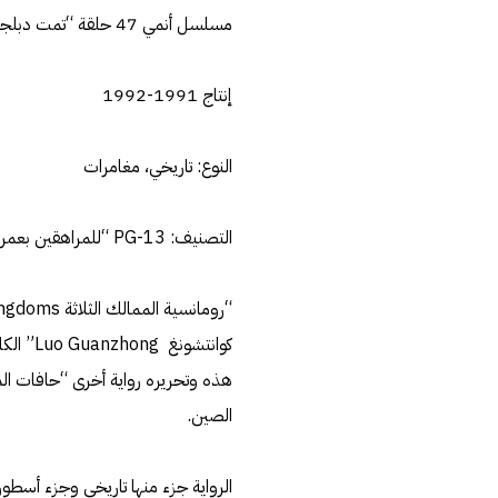
مسلسل أنمي 47 حلقة “تمت دبلجة الأنمي للعربية باسم صقور الأرض”
إنتاج 1991-1992
النوع: تاريخي، مغامرات
التصنيف: PG-13 “للمراهقين بعمر 13 او أكبر”
كوانتشونغ Luo Guanzhong” الكاتب الصيني الذي اشتهر بسبب روايته ”
هذه وتحريره رواية أخرى “حافات ال
الصين.
الرواية جزء منها تاريخي وجزء أسطو