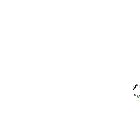
خية صينية من القرن ال14 لمؤلفها “لو
”
R