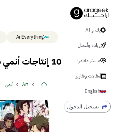
تٍك و AI
Ai Everything
ريادة وأعمال
10 إنتاجات أنمي ستأخذنا برحلة زمنية إلى الماضي
ماستر مايندز!
مقالات وتقارير
Art
أنمي
English
تسجيل الدخول