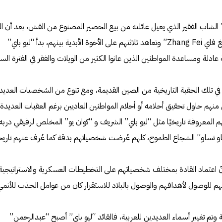
 هذه الفترة كان “ليو باي Liu Bei” الشاب الفقير الذي يعيل عائلته من بيع الحصير المصنوع من القش، بعد أن 
برفيقيه “كوان يو Guan Yu” و “جانغ فاي Zhang Fei” وتعاهد ثلاثتهم على الأخوة الأبدية بينهم، بدأ “ليو باي”
عادلة ومساعدة المواطنين الذين عانوا الكثير من الويلات والفقر في الفترة السا
ة في تلك الحقبة التاريخية من الصين القديمة، ومع تنوع من الشخصيات العديد
نهم حاول تحقيق أحلامه أو أحلام المواطنين العاديين برغم العقبات العديدة،
عروفة تاريخيًا مثل “ليو باي” الشريف و “كوان يو” المخلص لرفيقي دربه
او تساو” الشجاع الطموح، كلهم عُرضت شخصياتهم بدقة كما عُرف عنهم تاريخيً
 اعتماد القادة بمختلف شخصياتهم على التخطيطات العسكرية والاستراتيجية،
لوصول لأهدافهم والوصول بالبلاد للاستقرار كان من عوامل الجذب للأنمي
 وتم تغيير أسماء العديدين للعربية، فالقائد “ليو باي” أصبح “عبدالرحمن”