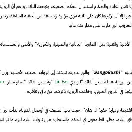
قرر القادة والحكام استبدال الحكم الضعيف وتوحيد البلاد، ورغم أنّ الرواية
ها إلّا أن تركيزها كان على ثلاثة قوى مؤثرة ومنبثقة من الحقبة السابقة، وتع
حروب التي دارت على مدار مئة عام.
 الأدبية والفنية مثل: المانجا “اليابانية والصينية والكورية” والأنمي والمسلسلا
انية ”
Sangokushi
“، والتي بدورها تستند إلى الرواية الصينية الأصلية، وإن 
ن الرواية هما فصيل القائد “ليو باي
Liu Bei
“وفصيل القائد “تساو تساو
ao
ة في التاريخ الصيني، وخلدت الرواية ذكرهما مع باقي رفاقهم.
ام في الصين القديمة ونهاية حقبة الـ”هان”، حيث دب الضعف في أوصال الدولة، بدأت نيران
 البلاد، وظهر الطامعون في الحكم والسيطرة على ثروات البلاد ليزيدوا نار ال