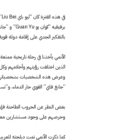
في
بالتفكير الجدي على إقامة دولة قوية 
الأنمي يأخذنا في رحلة تاريخية ممتع
الذين اختلفت رؤيتهم وأحلامهم وكل م
وعرض هذه الشخصيات بشخصياتهم الم
“جانغ فاي” القوي حار الدماء، و”تس
بغض النظر عن الحروب الطاحنة فإنّ
وحرصهم على وجود مستشارين معهم ل
كما ذكرت الأنمي تمت دبلجته للعربية