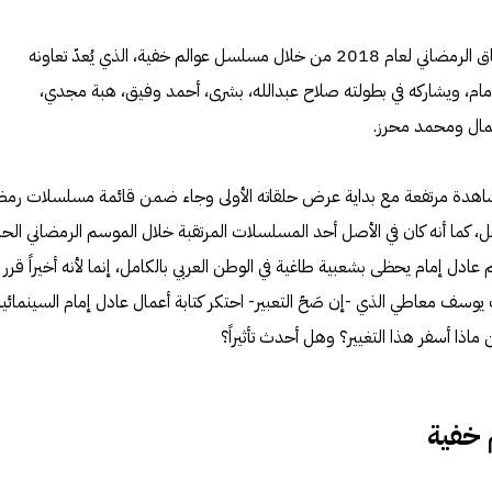
يخوض النجم الكبير عادل إمام السباق الرمضاني لعام 2018 من خلال مسلسل عوالم خفية، الذي يُعدّ تعاونه
إمام، ويشاركه في بطولته صلاح عبدالله، بشرى، أحمد وفيق، هبة مجدي،
مال ومحمد محرز.
دة مرتفعة مع بداية عرض حلقاته الأولى وجاء ضمن قائمة مسلسلات رمض
جوجل، كما أنه كان في الأصل أحد المسلسلات المرتقبة خلال الموسم الرمضاني الحال
ل إمام يحظى بشعبية طاغية في الوطن العربي بالكامل، إنما لأنه أخيراً قرر
وسف معاطي الذي -إن صَحّ التعبير- احتكر كتابة أعمال عادل إمام السينمائية
 ماذا أسفر هذا التغيير؟ وهل أحدث تأثيراً؟
 خفية