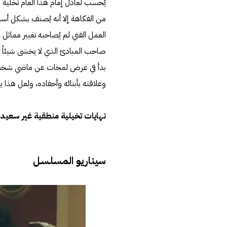
يُحسب لعادل إمام هذا العام تخليه أ
من الفكاهة إلا أنه يُصنف بشكل أ
العمل الفني لم يُصاحبه تغيير مماثل 
صاحب المبادئ الذي لا يخشى شيئاً و
بدأ في عرض لمحات عن ماضي شخصية “
وعلاقته بأبنائه وأحفاده، ولعل هذا
نهايات تخيلية منطقية غير سعيد
سيناريو المسلسل