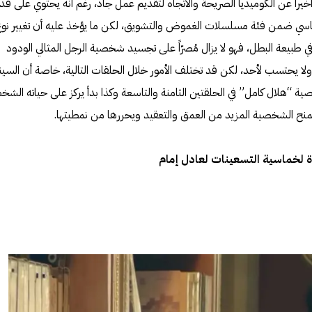
خيراً عن الكوميديا الصريحة والاتجاه لتقديم عمل جاد، رغم أنه يحتوي على قدر
ساسي ضمن فئة مسلسلات الغموض والتشويق، لكن ما يؤخذ عليه أن تغيير نوع
في طبيعة البطل، فهو لا يزال مُصرّاً على تجسيد شخصية الرجل المثالي الودود
لا يحتسب لأحد، لكن قد تختلف الأمور خلال الحلقات التالية، خاصة أن السينا
هلال كامل” في الحلقتين الثامنة والتاسعة وكذا بدأ يركز على حياته الشخ
 يمنح الشخصية المزيد من العمق والتعقيد ويحررها من نمطيتها.
ة لخماسية التسعينات لعادل إمام