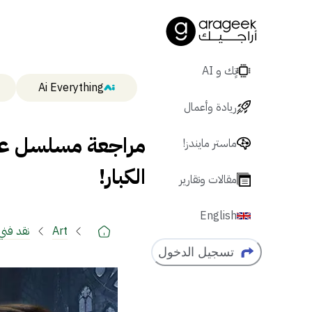
تٍك و AI
Ai Everything
ريادة وأعمال
مراجعة مسلسل عوا
ماستر مايندز!
الكبار!
مقالات وتقارير
English
Art
نقد فني
تسجيل الدخول