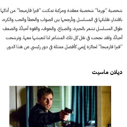
شخصية “نورما” شخصية معقدة ومركبة تمكنت “فيرا فارميجا” من أدائها
باقتدار، تقلباتها في المسلسل وتأرجحها بين الصواب والخطأ والحب والكره،
طوال المسلسل تشعر بالحيرة، والضياع، والخوف، والقوة أحيانًا، والضعف
أحيانًا، ولقد نجحت في نقل كل تلك المشاعر لنا لنعيشها معها، وترشحت
“فيرا فارميجا” لجائزة إيمي كأفضل ممثلة في دور رئيسي عن هذا الدور.
ديلان ماسيت