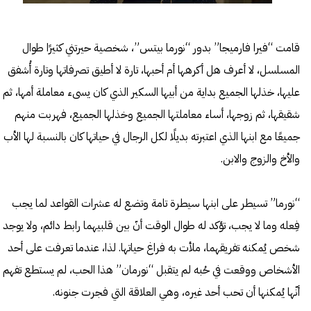
قامت “فيرا فارميجا” بدور “نورما بيتس”، شخصية حيرتني كثيرًا طوال
المسلسل، لا أعرف هل أكرهها أم أحبها، تارة لا أطيق تصرفاتها وتارة أُشفق
عليها، خذلها الجميع بداية من أبيها السكير الذي كان يسىء معاملة أمها، ثم
شقيقها، ثم زوجها، أساء معاملتها الجميع وخذلها الجميع، فهربت منهم
جميعًا مع ابنها الذي اعتبرته بديلًا لكل الرجال في حياتها كان بالنسبة لها الأب
والأخ والزوج والابن.
“نورما” تسيطر على ابنها سيطرة تامة وتضع له عشرات القواعد لما يجب
فِعله وما لا يجب، تؤكد له طوال الوقت أنّ بين قلبيهما رابط دائم، ولا يوجد
شخص يُمكنه تفريقهما، ملأت به فراغ حياتها. لذا، عندما تعرفت على أحد
الأشخاص ووقعت في حُبه لم يتقبل “نورمان” هذا الحب، لم يستطع تفهم
أنّها يُمكنها أن تحب أحد غيره، وهي العلاقة التي فجرت جنونه.