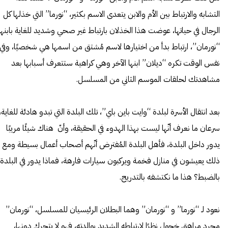
التشابه والارتباط بين الأم والابن يتعدى الاسم بكثير، “نورما” التي خذلها كل
الرجال في حياتها، عوضت هذا الخذلان بارتباط غير صحي وشديد للغاية بابنها
“نورمان”، ارتباط بدأ من اختيارها لاسم مُشتق من اسمها هي شخصيًا، وفي
نفس الوقت تكره “ديلان” ابنها الآخر وهي كراهية ستتعرف أسبابها بعد
مشاهدتك لحلقات الموسم الثاني من المسلسل.
بعد انتقال الأسرة لبلدة “وايت باين باي”، تلك البلدة التي تبدو هادئة للغاية،
سرعان ما نعرف أنّها ليست بهذا الهدوء في الحقيقة، وأنّ هناك شيئًا مريبًا
يدور داخل البلدة، فأهل البلدة المُفترض أنّهم أصحاب أعمال بسيطة ومع
ذلك يعيشون في منازل فخمة ويركبون سيارات فارهة، فماذا يدور في البلدة
بالضبط؟ هذا ما نكتشفه بالتدريج.
نعود لـ “نورما” و “نورمان” وهما البطلان الرئيسيان للمسلسل، “نورمان”
مجرد مراهق خجول نظرًا لارتباطه الشديد بوالدته، فهو لا يتحرك دونها،