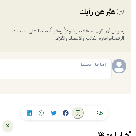
عبَّر عن رأيك
إحرص أن يكون تعليقك موضوعيّاً ومفيداً، حافظ على سُمعتكَ
الرقميَّةواحترم الكاتب والأعضاء والقُرّاء.
إضافة
أخبار اليوم 🚀