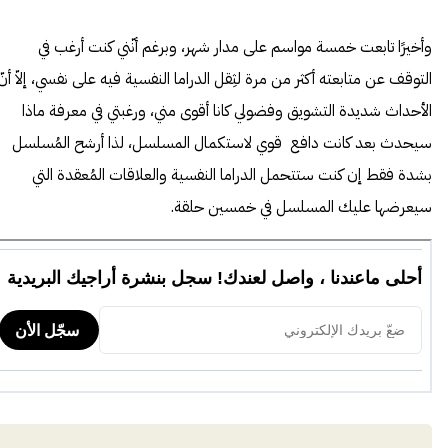
وأخيرًا تابعت خمسة مواسم على مدار شهر، وبرغم أنّني كنت أرغب في
التوقف عن متابعته أكثر من مرة لثِقل الدراما النفسية فيه على نفسي، إلاّ أنّ
الأحداث شديدة التشويق وفضولي كانا أقوى مني، ورغبتي في معرفة ماذا
سيحدث بعد كانت دافع قوي لاستكمال المسلسل، لذا أرشح المُسلسل
بشدة فقط إن كنت ستتحمل الدراما النفسية والعلاقات المُعقدة التي
سيعرضها عليك المسلسل في خمسين حلقة.