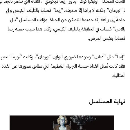
قامت الممثلة “أوليفيا كوك” بدور “إيما ديكودي”، الفتاة التي تشعر بانجذاب
لـ “نورمان” ولكنه لا يراها إلاّ صديقة، “إيما” مُصابة بالتليف الكيسي وفي
حاجة إلى زراعة رئة جديدة لتتمكن من الحياة، مؤلف المسلسل “بيل
بالاس” مُصاب في الحقيقة بالتليف الكيسي، وكان هذا سبب جعله إيما
مُصابة بنفس المرض.
“إيما” مثل “ديلان” وجودها ضروري لتوازن “نورمان”، وكانت “نورما” تحبها
فقد كانت تُمثل الفتاة حسنة التربية، المُطيعة التي تطابق تصورها عن الفتاة
المثالية.
نهاية المسلسل