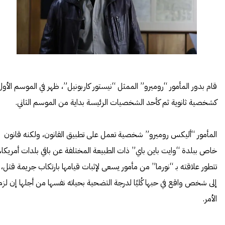
قام بدور المأمور “روميرو” الممثل “نيستور كاربونيل”، ظهر في الموسم الأول
كشخصية ثانوية ثم كأحد الشخصيات الرئيسة بداية من الموسم الثاني.
المأمور “أليكس روميرو” شخصية تعمل على تطبيق القانون، ولكنه قانون
خاص ببلدة “وايت باين باي” ذات الطبيعة المختلفة عن باقي بلدات أمريكا،
تتطور علاقته بـ “نورما” من مأمور يسعى لإثبات قيامها بارتكاب جريمة قتل،
إلى شخص واقع في حبها كُليًا لدرجة التضحية بحياته نفسها من أجلها إن لزم
الأمر.