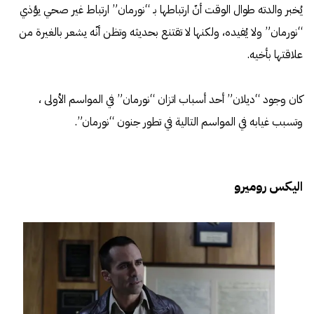
يُخبر والدته طوال الوقت أنّ ارتباطها بـ “نورمان” ارتباط غير صحي يؤذي
“نورمان” ولا يُفيده، ولكنها لا تقتنع بحديثه وتظن أنّه يشعر بالغيرة من
علاقتها بأخيه.
كان وجود “ديلان” أحد أسباب اتزان “نورمان” في المواسم الأولى ،
وتسبب غيابه في المواسم التالية في تطور جنون “نورمان”.
اليكس روميرو