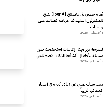
ثغرة خطيرة في متصفح OpenAI تتيح
للمخترقين استهداف جهات اتصالك على
واتساب
6 أغسطس 2026
فضيحة تهز ميتا: إعلانات استخدمت صورا
مسيئة للأطفال أنشأها الذكاء الاصطناعي
6 أغسطس 2026
ديب سيك تعلن عن زيادة كبيرة في أسعار
خدماتها قريباً
6 أغسطس 2026