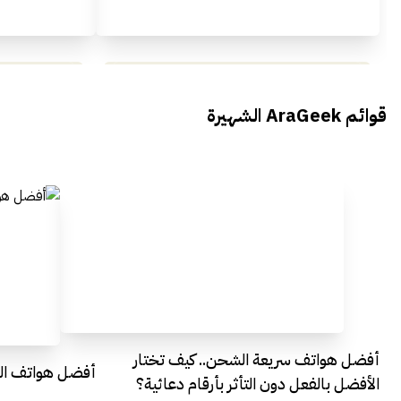
محمد بدوي من Falak Startups
يتحدث الى أراجيك خلال فعاليات Ai
يتحدثان ال
قوائم AraGeek الشهيرة
Egypt
Everything Egypt
أفضل هواتف سريعة الشحن.. كيف تختار
أفضل هواتف التصو
الأفضل بالفعل دون التأثر بأرقام دعائية؟