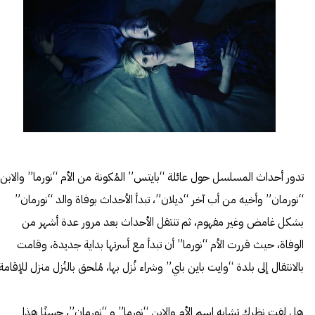
تدور أحداث المسلسل حول عائلة “بايتس” المُكونة من الأم “نورما” والابن
“نورمان” وأخيه من أب آخر “ديلان”، تبدأ الأحداث بوفاة والد “نورمان”
بشكل غامض وغير مفهوم، ثم تنتقل الأحداث بعد مرور عدة أشهر من
الوفاة، حيث قررت الأم “نورما” أن تبدأ مع أسرتها بداية جديدة، وقامت
بالانتقال إلى بلدة “وايت باين باي” وشراء نُزل بها، مُلحق بالنُزل منزل للإقامة.
هل لفت نظرك تشابه اسم الأم والابن “نورما” و “نورمان”، حسنًا هذا