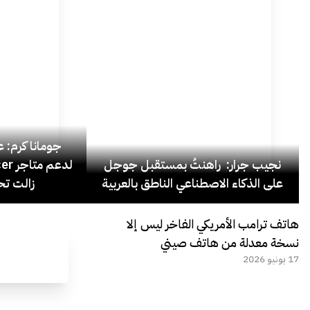
جومانا كرم: عد
نجيب جرار: راهنتُ بمستقبل جوجل
على الذكاء الاصطناعي الناطق بالعربية
زالت تح
هاتف ترامب الأمريكي الفاخر ليس إلا
نسخة معدلة من هاتف صيني
17 يونيو 2026