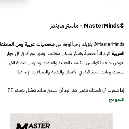
©MasterMinds - ماستر مايندز
MasterMinds© يقرّبك وجهاً لوجه من
شخصيات عربية ومن المنطقة
العربية
تترك أثراً حقيقياً، وتفكّر بشكل مختلف، وتبني بجرأة. في كل حوار،
نغوص خلف الكواليس لنكشف العقلية والعادات ودروس الحياة التي
صنعت رحلات استثنائية، في الأعمال والتقنية والصناعات الإبداعية.
إذا شعرت أن قصتك تنتمي هنا، نود أن نسمع منك. تفضّل بتعبئة 👈🏼
النموذج