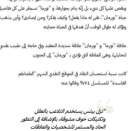
ويقص عليها كل شيء بل إنّه ينام بجوارها، و “نورما” تسيطر على كل تفاصي
حياة “نورمان”، تقرر له ماذا يفعل؟ وكيف يفكر؟ ومن يُصادق؟ وأين يذهب؟
وتؤكد له طوال الوقت أنّ هدفها في الحياة حمايته.
علاقة “نورما” و “نورمان” علاقة شديدة التعقيد وفي حاجة إلى طبيب نفسي
لتحليلها، وهي العلاقة التي تؤدي بـ “نورمان” إلى الجنون.
كانت نسبة استحسان النقاد في الموقع النقدي الشهير
“الطماطم
الفاسدة”
للمسلسل 91% وقالوا عنه:
“نزل بيتس يستخدم التلاعب بالعقل
وتكتيكات خوف مشوقة، بالإضافة إلى التطور
الحاد والمستمر للشخصيات والعلاقات