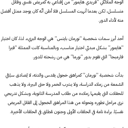
الوجه الملائكي “فريدي هايمور” من إقناعي به كمريض نفسي وقاتل
متسلسل، لكن بعدما أنهيت المسلسل فلا أظن أنّه كان يوجد ممثل أفضل
منه لأداء الدور.
أحد أبرز سمات شخصية “نورمان بايتس” هي الوجه البريء. لذا، كان اختيار
“هايمور” بشكل مبدئي اختيار مناسب، وبالمناسبة كانت الممثلة “فيرا
فارميجا” التي تقوم بدور “نورما” هي من رشحته للدور.
بدأت شخصية “نورمان” كمراهق خجول يقدس والدته، لا يُصادق سيّئي
السُمعة من زملاء الدراسة، ولا يشرب الخمر ولا حتى البيرة، ولا يذهب
للحفلات التي يقيمها زملاءه من طلاب المدرسة الثانوية، وبشكل تدريجي
نرى مراحل تطوره وتحوله من هذا المراهق الخجول إلى القاتل المريض
نفسيًا. براءة تامة في الحلقات الأولى وجنون مُطلق في الحلقات الأخيرة.