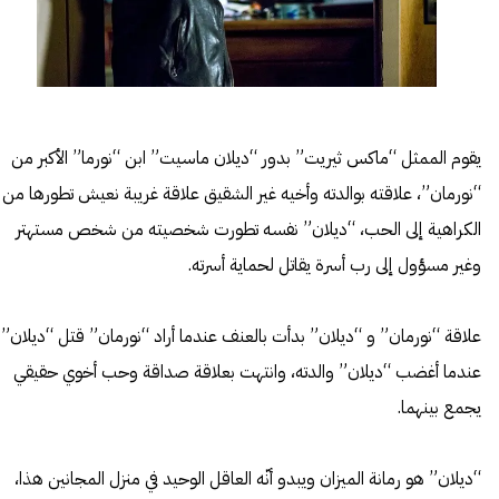
يقوم الممثل “ماكس ثيريت” بدور “ديلان ماسيت” ابن “نورما” الأكبر من
“نورمان”، علاقته بوالدته وأخيه غير الشقيق علاقة غريبة نعيش تطورها من
الكراهية إلى الحب، “ديلان” نفسه تطورت شخصيته من شخص مستهتر
وغير مسؤول إلى رب أسرة يقاتل لحماية أسرته.
علاقة “نورمان” و “ديلان” بدأت بالعنف عندما أراد “نورمان” قتل “ديلان”
عندما أغضب “ديلان” والدته، وانتهت بعلاقة صداقة وحب أخوي حقيقي
يجمع بينهما.
“ديلان” هو رمانة الميزان ويبدو أنّه العاقل الوحيد في منزل المجانين هذا،