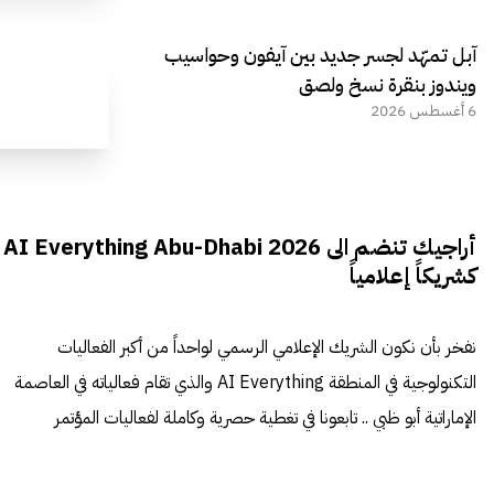
آبل تمهّد لجسر جديد بين آيفون وحواسيب
ويندوز بنقرة نسخ ولصق
6 أغسطس 2026
أراجيك تنضم الى AI Everything Abu-Dhabi 2026
كشريكاً إعلامياً
نفخر بأن نكون الشريك الإعلامي الرسمي لواحداً من أكبر الفعاليات
التكنولوجية في المنطقة AI Everything والذي تقام فعالياته في العاصمة
الإماراتية أبو ظبي .. تابعونا في تغطية حصرية وكاملة لفعاليات المؤتمر