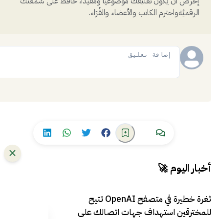
إحرص أن يكون تعليقك موضوعيّاً ومفيداً، حافظ على سُمعتكَ
الرقميَّةواحترم الكاتب والأعضاء والقُرّاء.
إضافة
أخبار اليوم 🚀
ثغرة خطيرة في متصفح OpenAI تتيح
للمخترقين استهداف جهات اتصالك على