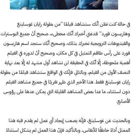
في حالة كنت تظن أنّك ستشاهد فيلمًا “من بطولة رايان غوسلينغ
وهاريسون فورد” فدعني أخبرك أنّك مخطىء، صحيح أنّ جميع البوسترات
والفيديوهات الترويجية تخبرك بذلك، وصحيح أنّك ستجد اسم هاريسون
فورد على رأس طاقم التمثيل في كل مكان، وصحيح أنّ لدوره في الفيلم
أهمية ملحوظة، إلّا أنّك في الحقيقة لن تشاهد أول مشهد له إلّا بعد نهاية
النصف الأول من الفيلم، وبالتالي فإنّك في الواقع ستشاهد فيلمًا من بطولة
رايان غوسلينغ فقط. هذا الأخير الذي ظهر تقريبًا في جميع مشاهد الفيلم
دون استثناء، ما عدا بعض المشاهد القليلة التي يمكن عدها على رؤوس
الأصابع.
وبالحديث عن غوسلينغ، فإنّه يصعب إيجاد أي عمل لم يقدم فيه هذا
الممثل أداءً خاطفًا للأنفاس، وبالتأكيد فإنّ هذا العمل لم يشكل استثناءً