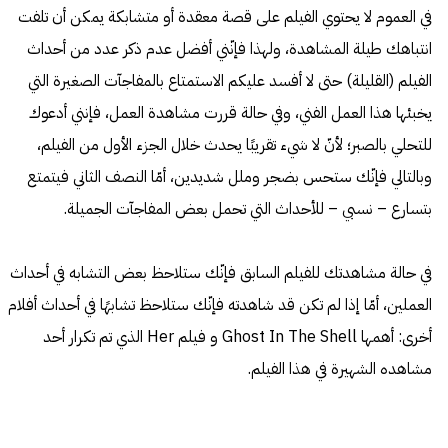
في العموم لا يحتوي الفيلم على قصة معقدة أو متشابكة يمكن أن تلفت
انتباهك طيلة المشاهدة، ولهذا فإنّني أفضل عدم ذكر عدد من أحداث
الفيلم (القليلة) حتى لا أفسد عليكم الاستمتاع بالمفاجآت الصغيرة التي
يخبئها هذا العمل الفني، وفي حالة قررت مشاهدة العمل، فإنني أدعوك
للتحلي بالصبر؛ لأنّ لا شيء تقريبًا يحدث خلال الجزء الأول من الفيلم،
وبالتالي فإنّك ستحس بضجر وملل شديدين، أمّا النصف الثاني فيتمتع
بتسارع – نسبي – للأحداث التي تحمل بعض المفاجآت الجميلة.
في حالة مشاهدتك للفيلم السابق فإنّك ستلاحظ بعض التشابه في أحداث
العملين، أمّا إذا لم تكن قد شاهدته فإنّك ستلاحظ تشابهًا في أحداث أفلام
أخرى: أهمها Ghost In The Shell و فيلم Her الذي تم تكرار أحد
مشاهده الشهيرة في هذا الفيلم.