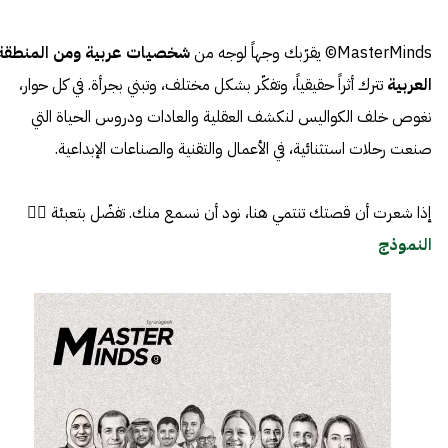
MasterMinds© يقرّبك وجهاً لوجه من
شخصيات عربية ومن المنطقة
العربية
تترك أثراً حقيقياً، وتفكّر بشكل مختلف، وتبني بجرأة. في كل حوار،
نغوص خلف الكواليس لنكشف العقلية والعادات ودروس الحياة التي
صنعت رحلات استثنائية، في الأعمال والتقنية والصناعات الإبداعية.
إذا شعرت أن قصتك تنتمي هنا، نود أن نسمع منك. تفضّل بتعبئة 👈🏼
النموذج