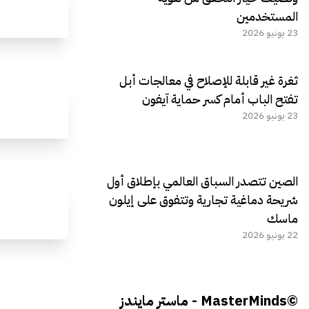
المستخدمين
23 يونيو 2026
ثغرة غير قابلة للإصلاح في معالجات أبل
تفتح الباب أمام كسر حماية آيفون
23 يونيو 2026
الصين تتصدر السباق العالمي بإطلاق أول
شريحة دماغية تجارية وتتفوق على إيلون
ماسك
22 يونيو 2026
©MasterMinds - ماستر مايندز