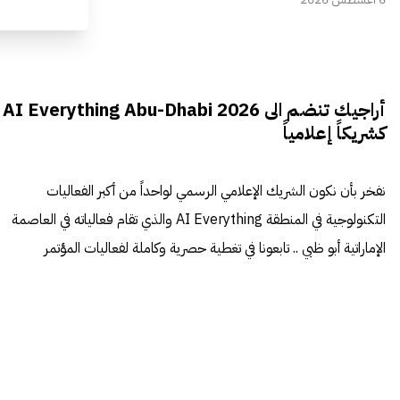
أراجيك تنضم الى AI Everything Abu-Dhabi 2026
كشريكاً إعلامياً
نفخر بأن نكون الشريك الإعلامي الرسمي لواحداً من أكبر الفعاليات
التكنولوجية في المنطقة AI Everything والذي تقام فعالياته في العاصمة
الإماراتية أبو ظبي .. تابعونا في تغطية حصرية وكاملة لفعاليات المؤتمر