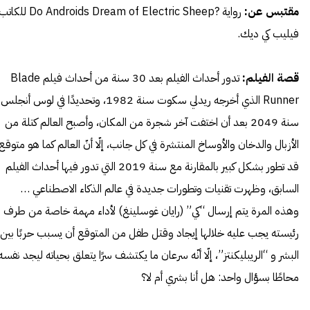
مقتبس عن:
رواية ?Do Androids Dream of Electric Sheep
للكاتب
فيليب كي ديك.
قصة الفيلم:
تدور أحداث الفيلم بعد 30 سنة من أحداث فيلم Blade
Runner الذي أخرجه ريدلي سكوت سنة 1982، وتحديدًا في لوس أنجلس
سنة 2049 بعد أن اختفت آخر شجرة من المكان، وأصبح العالم كتلة من
الأزبال والدخان والأوساخ المنتشرة في كل جانب، إلّا أنّ العالم كما هو متوقع
قد تطور بشكل كبير بالمقارنة مع سنة 2019 التي تدور فيها أحداث الفيلم
السابق، وظهرت تقنيات وتطورات جديدة في عالم الذكاء الاصطناعي …
وهذه المرة يتم إرسال “كي” (رايان غوسلينغ) لأداء مهمة خاصة من طرف
رئيسته يجب عليه خلالها إيجاد وقتل طفل من المتوقع أن يسبب حربًا بين
البشر و “الريبليكنتز”، إلّا أنّه سرعان ما يكتشف سرًا يتعلق بحياته ليجد نفسه
محاطًا بسؤال واحد: هل أنا بشري أم لا؟