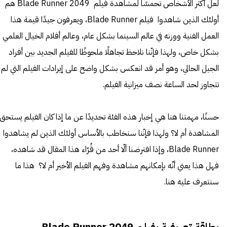
لعل أكثر الأشخاص تحمسًا لمشاهدة فيلم Blade Runner 2049 هم
أولئك الذين شاهدوا فيلم Blade Runner، ويعرفون جيدًا قيمة هذا
العمل الفنية ووزنه في عالم السينما بشكل عام، وعالم أفلام الخيال العلمي
بشكل خاص، ولهذا فإنّنا نلاحظ تجاهلًا ملحوظًا للفيلم الجديد بين أفراد
الجيل الحالي، وهو أمر قد انعكس بشكل واضح على إيرادات الفيلم التي لم
تتجاوز لحد الساعة نصف ميزانية الفيلم.
حسنًا، مهمتنا هنا هي إخبار هذه الفئة تحديدًا عن ما إذا كان الفيلم يستحق
المشاهدة أم لا؟ ولهذا فإنّنا سنخاطب بالأساس أولئك الذين لم يشاهدوا
Blade Runner، وإذا افترضنا ألّا أحد من قُرّاء هذا المقال قد شاهده،
فهل هذا يعني أنّه بإمكانهم مشاهدة وفهم الفيلم الأخير أم لا؟ هذا ما
سنتعرف عليه هنا.
بطاقة تعريفية بفيلم Blade Runner 2049