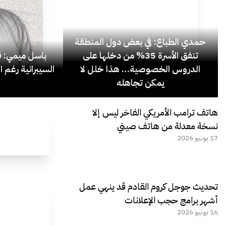
حمدي الطباع: في بعض دول المنطقة
تنفق الأسرة 35% من دخلها على
باسل ميمي: قل
الدروس الخصوصية… هذا خلل لا
السيبرانية رغم ا
يمكن تجاهله
هاتف ترامب الأمريكي الفاخر ليس إلا
نسخة معدلة من هاتف صيني
17 يونيو 2026
تحديث جوجل كروم القادم قد ينهي عمل
أشهر برامج حجب الإعلانات
16 يونيو 2026