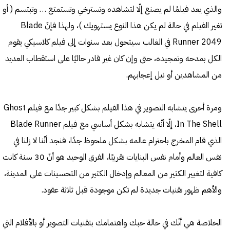
والذي يعد فيلمًا لم يصنع إلّا لتشاهده وتسترخي وتستمتع … وتبتسم ( أو
تغير الفيلم في حالة لم يكن هذا النوع يستهويك )، ولهذا فإنّ Blade
Runner 2049 في الغالب سيتحول بعد سنوات إلى فيلم كلاسيكي يقوم
الكل بمدحه وتمجيده، حتى وإن كان غير قادر حاليًا على استقطاب العديد
من المشاهدين أو نيل إعجابهم.
ومرة أخرى يتشابه التصوير في هذا الفيلم بشكل كبير جدًا مع فيلم Ghost
In The Shell، إلّا أنّه يتشابه بشكل أساسي مع فيلم Blade Runner
الذي قام المخرج باحترام عالمه بشكل ملحوظ جدًا، فنجد أنّنا لا زلنا في
نفس العالم وأمام نفس البنايات تقريبًا، الفرق الوحيد هو أنّ 30 سنة كانت
كافية لتغيير الكثير من المعالم وإدخال الكثير من التحسينات على المدينة،
والأهم ظهور تقنيات جديدة لم تكن موجودة قبل ثلاثة عقود.
الخلاصة هي أنّك في حالة حبك واهتمامك بتقنيات التصوير أو بالأفلام التي