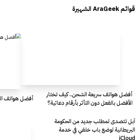
يتحدث الى أراجيك خلال فعاليات Ai
يتحدثان ال
قوائم AraGeek الشهيرة
Egypt
Everything Egypt
أفضل هواتف سريعة الشحن.. كيف تختار
أفضل هواتف التصو
الأفضل بالفعل دون التأثر بأرقام دعائية؟
آبل تتصدى لمطلب جديد من الحكومة
البريطانية لوضع باب خلفي في خدمة
iCloud