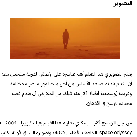
التصوير
يعتبر التصوير في هذا الفيلم أهم عناصره على الإطلاق، لدرجة ستحس معه
أنّ الفيلم قد تم صنعه بالأساس من أجل منحنا تجربة بصرية مختلفة
وفريدة (وسمعية أيضًا)، أكثر منه فيلمًا من المفترض أن يقدم قصة
محددة تترسخ في الأذهان.
من أجل التوضيح أكثر … يمكنني مق
space odyssey الخاطف للأنفاس بتقنياته وتصويره السابق لأوانه بكثير،