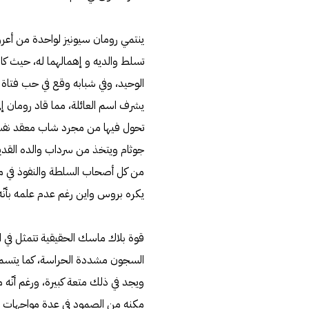
ينتمي رومان سيونيز لواحدة من أعرق 
تسلط والديه و إهمالهما له، حيث كان
الوحيد، وفي شبابه وقع في حب فتاة 
يشرف اسم العائلة، مما قاد رومان إل
تحول فيها من مجرد شاب معقد نفسي
جوثام ويتخذ من سرداب والده القديم 
من كل أصحاب السلطة والنفوذ في مد
يكره بروس واين رغم عدم علمه بأنّه 
قوة بلاك ماسك الحقيقية تتمثل في ال
السجون مشددة الحراسة، كما يتسم 
ويجد في ذلك متعة كبيرة، ورغم أنّه 