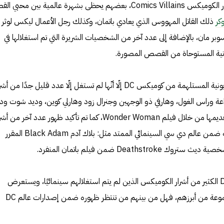
يضم عالم DC المئات من أقوى أشرار الكوميكس Comics Villains، بعضهم يحظى بشهرة عالمية بين م
كر
ذلك القاتل المهووس الذي يعادي باتمان، وكذلك رجل الأعمال ليكس لوثر 
ر مان، بالإضافة إلى عدد آخر من الشخصيات الشريرة التي تم استغلالها في
ونية المستوحاة من القصص المصورة.
رغم تعدد الأعمال السينمائية والتلفزيونية المستلهمة من كوميكس DC إلّا أنّها لم تستغل إلّا عدد قليل جدًا من أ
عة وراس الغول، وهارفي ذو الوجهين وجنرال زود وهارلي كوين، وديد شوت ود
داي، وأخيرًا شخصية آريس التي تم تقديمها من خلال فيلم Wonder Woman، كما تم تأكيد ظهور عدد آخر من أ
الكوميكس ضمن الإصدارات المقبلة ضمن عالم دي سي السينمائي الممتد مثل: بلاك آدم Black Adam المقرر
لكن رغم كل ذلك لا يزال في جعبة DC الكثير من أشرار الكوميكس الذين لم يتم استغلالهم سينمائيًا، ويستعرض
أراجيك من خلال السطور التالية مجموعة من أبرزهم، فهل من بينهم من تنتظر ظهوره ضمن إصدارات عالم DC