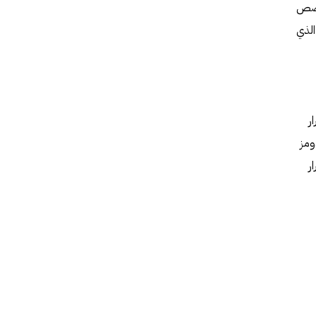
حبي القصص
الذي
شرار
ومز
شرار