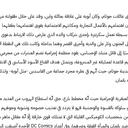
عائلات جوثام، وكان أبويه على علاقة بعائلة واين، وقد عانى خلال طفولته من
 اهتمامهم بالأعمال التجارية ومكانتهم الاجتماعية يفوق اهتمامهما بطفلهما
بسيطة تعمل سكرتيرة بإحدى شركات والده الذي عارض ذلك الارتباط بدعوى أنّ
ى الجنون وثار على والديه وأحرق القصر وهما بداخله وكانت تلك هي النقطة ال
ًا إلى قاتل متبلد الإحساس، يقود منظمة إجرامية تضم العشرات من مجرمي
قاعدة لعملياته غير المشروعة، ويتمثل هدف القناع الأسود الأساسي في الانتق
ينة جوثام، حيث أنّهم في نظره مجرد جماعة من الفاسدين -مثل أبويه- ولذل
باتمان.
عبقرية الإجرامية حيث أنّه مخطط بارع، حتى أنّه استطاع الهروب من العديد م
سلوكه بالقسوة والوحشية فهو لا يتردد في تعذيب خصومه وتشويه وجوههم
من شخصيات الكوميكس القليلة التي لا تمتلك قوى خارقة إلّا أنّه مقاتل ماهر م
مكنه من الصمود في عدة مواجهات ضد باتمان والمرأة القطة وغيرهما، وفي أعداد DC Comics الأخيرة أضيف