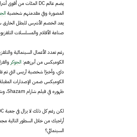
المصورة وفي مقدمتهم شخصية
الجو
يعد الخصم الأشرس للبطل الخارق سوب
صناعة الأفلام والمسلسلات التلفزي
الكوميكس من أبرزهم:
الجوكر
والفزا
ظهوره في فيلم شازام Shazam، وشخصية ديث ستروك Deathstroke ضمن فيلم باتمان المنفرد.
السينمائي؟