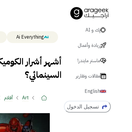
تٍك و AI
Ai Everything
ريادة وأعمال
ماستر مايندز!
السينمائي؟
مقالات وتقارير
English
Art
أفلام
تسجيل الدخول