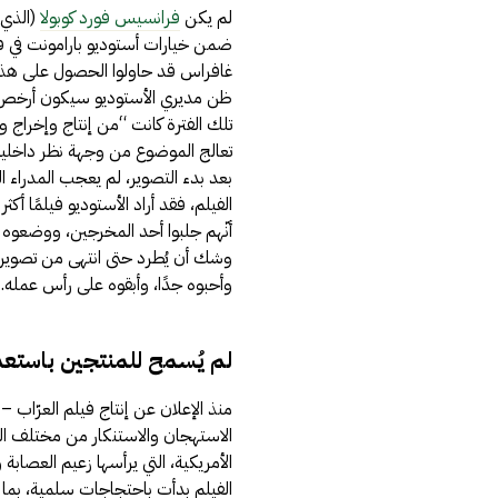
لم يكن
فرانسيس فورد كوبولا
غافراس قد حاولوا الحصول على هذا ا
ظن مديري الأستوديو سيكون أرخص من
تلك الفترة كانت “من إنتاج وإخراج و
تعالج الموضوع من وجهة نظر داخلية
بعد بدء التصوير، لم يعجب المدراء التن
الفيلم، فقد أراد الأستوديو فيلمًا أك
أنّهم جلبوا أحد المخرجين، ووضعوه بح
وشك أن يُطرد حتى انتهى من تصوير 
وأحبوه جدًا، وأبقوه على رأس عمله.
لم يُسمح للمنتجين باستعما
الاستهجان والاستنكار من مختلف الجه
الأمريكية، التي يرأسها زعيم العصا
الفيلم بدأت باحتجاجات سلمية، بما