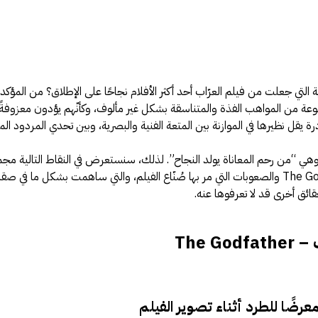
ية التي جعلت من فيلم العرّاب أحد أكثر الأفلام نجاحًا على الإطلاق؟ من المؤكد أ
عة من المواهب الفذة والمتناسقة بشكل غير مألوف، وكأنّهم يؤدون معزوفةً
ادرة يقل نظيرها في الموازنة بين المتعة الفنية والبصرية، وبين تحدي المردود ال
 وهي “من رحم المعاناة يولد النجاح”. لذلك، سنستعرض في النقاط التالية مجم
حقائق عن فيلم العرّاب – The Godfather والصعوبات التي مر بها صُنّاع الفيلم، والتي ساهمت بشكل ما في صق
ائق أخرى قد لا تعرفوها عنه.
The 
عرضًا للطرد أثناء تصوير الفيلم