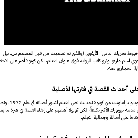
عار “خيوط تحريك الدمى” الأيقوني (والذي تم تصميمه من قبل المصمم س. نيل
وي اسم ماريو بوتزو كاتب الرواية فوق عنوان الفيلم، لكن كوبولا أصر على الاحت
بة السيناريو معه.
لى أحداث القصة في فترتها الأصلية
كتدبير لتخفيض التكاليف، طلب أستوديو باراماونت من كوبولا تحديث نص ا
نة نيويورك الأكثر تكلفةً، لكن كوبولا أقنعهم على إبقاء القصة في فترة ما بع
حفاظ على أصالة وجمالية الفيلم.