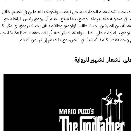
وأصبحت تتخذ هذه الحملات منحى ترهيب وتخويف للعاملين في الفيلم. خلال
م، في محاولة منه لتهدئة الوضع، دعا منتج الفيلم آل رودي رئيس الرابطة جو
هدنة بين الطرفين، حيث طالب كولومبو وطاقمه بأن يحذف رودي أي ذكر لكل
توديو باراماونت على الطلب واعتقدت الرابطة أنّها قد حققت نصرًا عظيمًا، حي
 واحد فقط لكلمة “مافيا” في النص، مع ذلك تم إزالتها من الفيلم.
لى الشعار الشهير للرواية