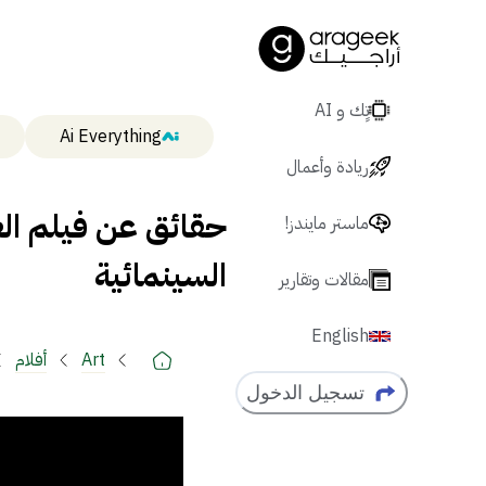
تٍك و AI
Ai Everything
ريادة وأعمال
ماستر مايندز!
السينمائية
مقالات وتقارير
English
Art
أفلام
تسجيل الدخول