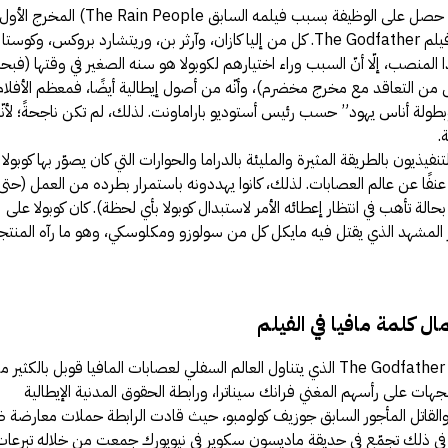
(الذي حصل على الوظيفة بسبب فيلمه السابق The Rain People) المخرج الأول
ضمن خيارات أستوديو بارامونت في فيلم The Godfather. كل من إليا كازان، وآرثر بن، وريتشارد بروكس، وكوستا
لمنصب، إلّا أنّ السبب وراء اختيارهم لكوبولا هو سنه الصغير في وقتها (ف
 التعاقد مع مخرج مخضرم)، وأنّه من أصول إيطالية أيضًا، فمعظم الأفلام
بطولة أناس يهود” حسب رئيس أستوديو باراماونت. لذلك، لم تكن ناجحةً؛ لأنّه
.
فيذيون بالطريقة المثيرة والمليئة بالدراما والحوارات التي كان يصوّر بها كوبولا
ثر عنفًا عن عالم العصابات. لذلك، كانوا يهددونه باستمرار بطرده من العمل (حتى
الة تأهب في انتظار إعطائه الأمر لاستبدال كوبولا بأي لحظة). كان كوبولا على
المشهد الذي يقتل فيه مايكل كل من سولوزو ومكلوسكي، وهو ما رآه المنتج
ل كلمة مافيا في الفيلم
منذ الإعلان عن إنتاج فيلم العرّاب – The Godfather الذي يتناول العالم السفلي لعصابات المافيا قوبل بالكثير
ات على رأسهم المغني فرانك سيناترا، ورابطة الحقوق المدنية الإيطالية
بة والقاتل المأجور السابق جوزيف كولومبو، حيث قادت الرابطة حملات معارضة 
 في ذلك تجمّع في حديقة ماديسون سكوير في نيويورك جمعت من خلاله تبرعات