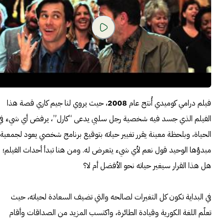
فيلم درامي كوميدي أُنتج عام
2008
، حيث يروي لنا جيم كاري قصة هذا
الفيلم الذي جسد فيه شخصية رجل سلبي يدعى “كارل”، يرفض أي شيء في
الحياة، وبلحظة معينة يقرر تغيير حياته بتوقيع برنامج شخصي يعود لجمعية،
مبدؤها الوحيد قول نعم لأي شيء يتعرض له. ومن هنا تبدأ أحداث الفيلم؛
هل هذا القرار سيغير حياته نحو الأفضل أم لا؟
في البداية تكون كل التغيرات لصالحه والتي تضيف السعادة لحياته، حيث
تعلّم اللغة الكورية وقيادة الطائرة، واكتسب المزيد من الصداقات وأقام