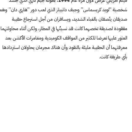
فيلم أمريكي عُرض لأول مرة عام
1994
، بطولة جيم كاري الذي جسّد
شخصية “لويد كريسماس” وجيف دانييلز الذي لعب دور “هاري دان” وهما
صديقان يتّصفان بالغباء الشديد، ويسافران من أجل استرجاع حقيبة
مفقودة لصديقة تخصهما كانت قد نسيتْها في المطار، ولكن أثناء محاولتهما
العثور عليها تعرضا للكثير من المواقف الكوميدية ومغامرات الأكشن بعد
معرفتهما أن الحقيبة مليئة بالنقود وأن هناك مجرمان يحاولان استردادها
بأي طريقة كانت.