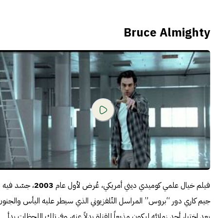
Bruce Almighty
فيلم خيال علمي كوميدي ديني أمريكي، عُرض لأول عام
2003
، جسّد فيه
جيم كاري دور “بروس” المراسل التّلفزيوني الذي سيطر عليه اليأس والجنون
بعد اختيار أحد زملائه ليكون مذيعاً للقناة بدلاً عنه، وفي تلك اللحظات بدأ