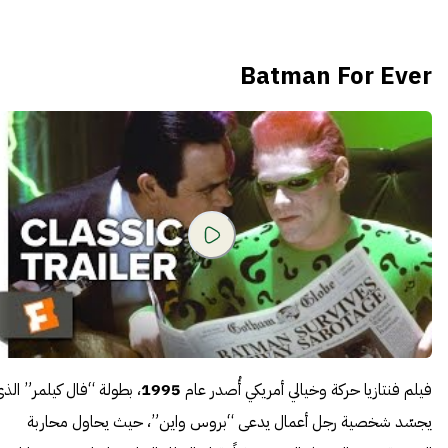
Batman For Ever
فيلم فنتازيا حركة وخيالي أمريكي أُصدر عام
1995
، بطولة “فال كيلمر” الذ
يجسّد شخصية رجل أعمال يدعى “بروس واين”، حيث يحاول محاربة