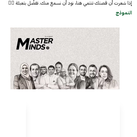
إذا شعرت أن قصتك تنتمي هنا، نود أن نسمع منك. تفضّل بتعبئة 👈🏼
النموذج