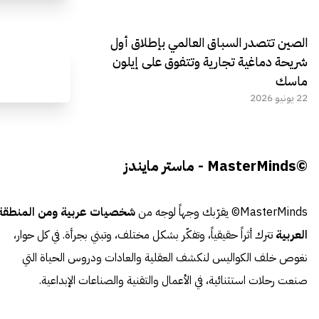
الصين تتصدر السباق العالمي بإطلاق أول
شريحة دماغية تجارية وتتفوق على إيلون
ماسك
22 يونيو 2026
©MasterMinds - ماستر مايندز
MasterMinds© يقرّبك وجهاً لوجه من
شخصيات عربية ومن المنطقة
العربية
تترك أثراً حقيقياً، وتفكّر بشكل مختلف، وتبني بجرأة. في كل حوار،
نغوص خلف الكواليس لنكشف العقلية والعادات ودروس الحياة التي
صنعت رحلات استثنائية، في الأعمال والتقنية والصناعات الإبداعية.