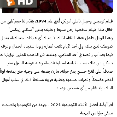
فيلم كوميدي وخيالي تأملي أمريكي أُنتج عام
1994
، يقدّم لنا جيم كاري من
خلال هذا الفيلم شخصية رجل بسيط ولطيف يدعى “ستنالي إيبكس”،
وهذا الرجل فاشل يفتقد للثقة، لذلك لا يمتلك أي علاقات اجتماعية، يعمل
كموظف لدى بنك، وفي أحد الأيام تلفت أنظاره زبونة شديدة الجمال وعرف
فيما بعد أنها راقصة في أحد الملاهي، وعندما قرر الذهاب للملهى لرؤيتها لم
يتمكن من ذلك بسبب قيادته لسيارة قديمة، وعند عودته للمنزل يعثر
صدفةً على قناع خشبي يغيّر حياته، ما إن يضعه على وجهه حتى يمنحه لوناً
أخضر مضحكاً وقدرات جسدية وعقلية غريبة مستغلاً ذلك في سلب أموال
البنك والانتقام من أي شخص يزعجه.
أقرأ أيضًا:
أفضل الأفلام الكوميدية 2021 .. جرعة من الكوميديا والضحك
تضفي جوًا من البهجة