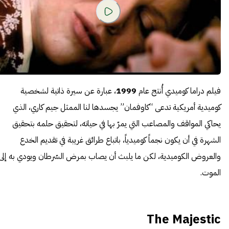
فيلم دراما كوميدي أُنتج عام
1999
، عبارة عن سيرة ذاتية لشخصية
كوميدية أمريكية تدعى “كاوفمان” يجسدها لنا الممثل جيم كاري، الذي
يحاكي المواقف والمصاعب التي يمرّ بها في حياته، لتحقيق حلمه بتحقيق
الشهرة في أن يكون نجماً كوميدياً، باتباع طرائق غريبة في تقديم الخدع
والعروض الكوميدية، لكن ما يلبث أن يصاب بمرض السّرطان ويودي به إلى
الموت.
The Majestic