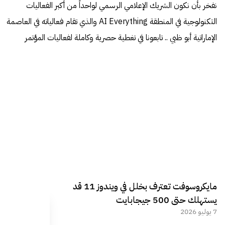
نفخر بأن نكون الشريك الإعلامي الرسمي لواحداً من أكبر الفعاليات
التكنولوجية في المنطقة AI Everything والذي تقام فعالياته في العاصمة
الإماراتية أبو ظبي .. تابعونا في تغطية حصرية وكاملة لفعاليات المؤتمر
مايكروسوفت تعترف بخلل في ويندوز 11 قد
يستهلك حتى 500 جيجابايت
7 يوليو 2026