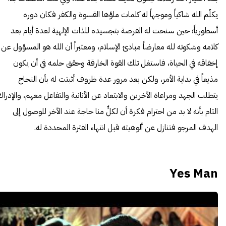
يكلّم الله شاكياً وموجهاً له كلمات ملؤها القسوة والكفر فكان دوره
أسطورياً؛ حين سنحت له الفرصة بتجسيده للذات الإلهية لعدة أيام بعد
كلامه وشكوته لله معارضاً مبادئ الإسلام، ومعتبراً أن الله هو المسؤول عن
إخفاقه في الحياة، فاستغل تلك القوة الخارقة وحقق حلمه في أن يكون
مذيعاً في بداية الأمر، ولكن بعد مرور عدة ظروف أثبتت له بأن النجاح
يتطلب الجهد ومراعاة الآخرين والابتعاد عن الأنانية والتفاعل معهم، والإدراك
التام بأنه لا بد من احترام فكرة أن لكلٍّ منا حاجة عند الآخر للوصول إلى
الهدف المرجو فتنازل عن ألوهيته قبل انتهاء الفترة المحددة له.
Yes Man