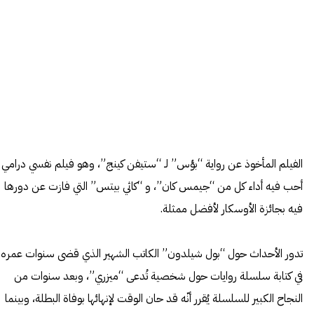
الفيلم المأخوذ عن رواية “بؤس” لـ “ستيفن كينج”، وهو فيلم نفسي درامي
أحب فيه أداء كل من “جيمس كان”، و “كاثي بيتس” التي فازت عن دورها
فيه بجائزة الأوسكار لأفضل ممثلة.
تدور الأحداث حول “بول شيلدون” الكاتب الشهير الذي قضى سنوات عمره
في كتابة سلسلة روايات حول شخصية تُدعى “ميزري”، وبعد سنوات من
النجاح الكبير للسلسلة يُقرر أنّه قد حان الوقت لإنهائها بوفاة البطلة، وبينما