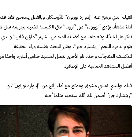
الفيلم الذي ترشح عنه “إدوارد نورتون” للأوسكار، وبالفعل يستحق فقد قدم
أداءً مذهلًا، يؤدي “نورتون” دور “آرون” فتى الكنيسة المُتهم بجريمة قتل لا
يَذكر عنها شيئًا، ويتعاطف مع قضيته المحامي الشهير “مارتن فايل” والذي
يقوم بدوره النجم “ريتشارد جير”، ويقرر البحث بنفسه وراء الحقيقة
لتتكشف المفاجآت واحدة تلو الأخرى لنصل لمشهد ختامي أعتبره واحدًا م
أفضل المشاهد الختامية على الإطلاق.
فيلم بوليسي نفسي مشوق وممتع مع أداء رائع من “إدوارد نورتون”، و
“ريتشارد جير” أضمن لك أنّك ستحبه مثلما أحبه.