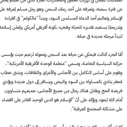
عن فترة سجنه، وتعرفه على أحد زملاء السجن وهو رجل مسلم يُعرفه على
الإسلام وتعاليم أحد الدعاة المسلمين السود، ويبدأ “مالكولم” في القراءة
وتدريجيًا يستعيد تقديره للحياة وفخره بكونه أفريقي أمريكي ويُعلن إسلام
لتبدأ مرحلة جديدة في حياته.
أمّا الجزء الثالث فيحكي عن حياته بعد السجن وتحوله لزعيم حيث يؤسس
حركته السياسية الخاصة، وتسمي “منظمة الوحدة الأفريقية الأمريكية”،
وتقوم على أساس التكامل بين الأجناس والأعراق والثقافات، ويتبنى خطاب
مُحفز ينادي بالمساواة بين السود والبيض ويسافر إلى دول عديدة ويؤدي
فريضة الحج ويقابل هناك رجال من جميع الأجناس، جميعهم متساوون
أمام الله ليعود ويؤكد على أنّ “الإسلام هو الدين الوحيد القادر على القضاء
على مشكلة المجتمع العرقية”.
الفيلم أكثر من رائع وترشح لجائزتين أوسكار منهم جائزة “أفضل ممثل