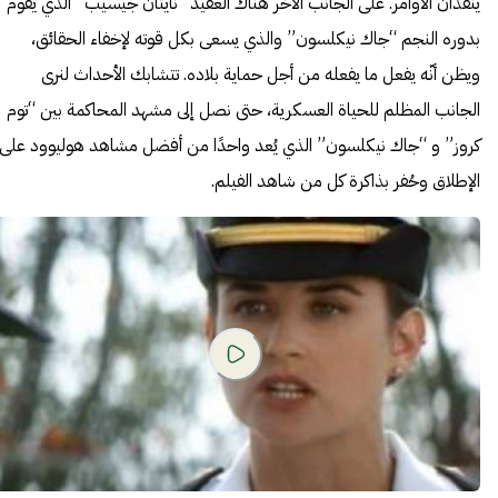
ينفذان الأوامر. على الجانب الآخر هناك العقيد “نايثان جيسيب” الذي يقوم
بدوره النجم “جاك نيكلسون” والذي يسعى بكل قوته لإخفاء الحقائق،
ويظن أنّه يفعل ما يفعله من أجل حماية بلاده. تتشابك الأحداث لنرى
الجانب المظلم للحياة العسكرية، حتى نصل إلى مشهد المحاكمة بين “توم
كروز” و “جاك نيكلسون” الذي يُعد واحدًا من أفضل مشاهد هوليوود على
الإطلاق وحُفر بذاكرة كل من شاهد الفيلم.