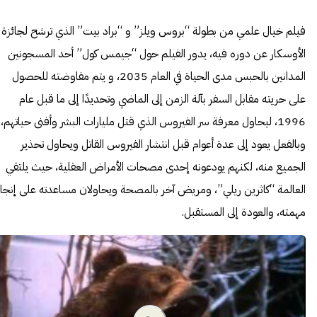
فيلم خيال علمي من بطولة “بروس ويلز” و “براد بيت” الذي ترشح لجائزة
الأوسكار عن دوره فيه، يدور الفيلم حول “جيمس كول” أحد المسجونين
المدانين بالحبس مدى الحياة في العام 2035، و يتم مفاوضته للحصول
على حريته مقابل السفر بآلة الزمن إلى الماضي وتحديدًا إلى ما قبل عام
1996، ليحاول معرفة سر الفيروس الذي قتل مليارات البشر وأفنى حياتهم،
وبالفعل يعود إلى عدة أعوام قبل انتشار الفيروس القاتل ويحاول تحذير
الجميع منه، لكنهم يودعونه إحدى مصحات الأمراض العقلية، حيث يلتقي
العالمة “كاثرين ريلي”، ومريض آخر بالمصحة ويحاولان مساعدته على إنجاز
مهمته، والعودة إلى المستقبل.