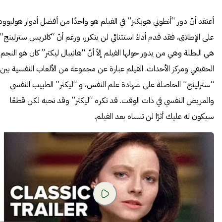
أعتقد أنّ دور “أنطوني هوبكنز” في الفيلم هو واحدًا من أفضل أدوار هوليوود
على الإطلاق، فقد قدم أداءً استثنائي لن يتكرر، ورغم أنّ “كلاريس سترلينج”
هي البطلة وهي من يدور حولها الفيلم إلاّ أنّ “هانيبال ليكتر” كان هو النجم
الحقيقي ومركز الأحداث. الفيلم عبارة عن مجموعة من الألعاب النفسية بين
“سترلينج” الحاصلة على شهادة علم النفس، و “ليكتر” الطبيب النفسي
والمريض النفسي في ذات الوقت. قد تكره “ليكتر” وقد تحبه لكن قطعًا
سيكون له عليك أثرًا لن تنساه بعد الفيلم.