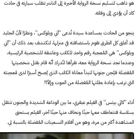
هو ذاهب لتسليم نسخة الرواية الأخيرة إلى الناشر تنقلب سيارته في حادث
كاد أن يؤدي إلى وفاته.
ينجو من الحادث بمساعدة سيدة تُدعى “آني ويلوكس”، ونظرًا لأنّ الجليد
قد أغلق كل الطرق تقوم باستضافته في منزلها، لنكتشف بعد ذلك أن “آني
ويلوكس” هي المُعجبة رقم واحد للكاتب وعاشقة للشخصية الرئيسية،
وعندما تجد نسخة الرواية معه، تقرأها لتُدرك أنّه قام بقتل شخصيتها
المُفضلة فيُجن جنونها لتبدأ معاناة الكاتب الذي يُصبح أسيرًا لدى مُعجبته
التي ترغب بإعادة بطلتها المُفضلة من الموت وإلاّ؟!
أداء “كاثي بيتس” في الفيلم عبقري، ما بين الوداعة الشديدة والجنون تنتقل
بسلاسة فنتعاطف معها حينًا ونخاف منها حينًا آخر، الفيلم يستحق
المشاهدة أكثر من مرة، وهو من أفلام التسعينات المُفضلة بالنسبة لي.