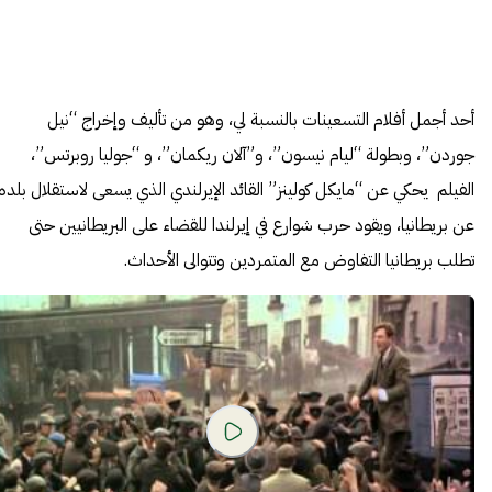
أحد أجمل أفلام التسعينات بالنسبة لي، وهو من تأليف وإخراج “نيل
جوردن”، وبطولة “ليام نيسون”، و”آلان ريكمان”، و “جوليا روبرتس”،
الفيلم يحكي عن “مايكل كولينز” القائد الإيرلندي الذي يسعى لاستقلال بلده
عن بريطانيا، ويقود حرب شوارع في إيرلندا للقضاء على البريطانيين حتى
تطلب بريطانيا التفاوض مع المتمردين وتتوالى الأحداث.