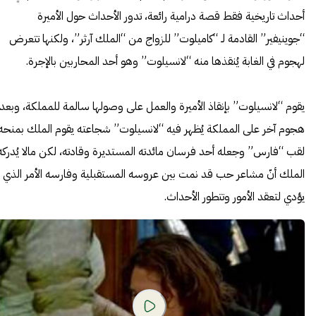
أحداث تاريخية فقط قصة درامية رائعة، تدور الأحداث حول الأميرة
“جوينيفير” القادمة لـ “كاميلوت” للزواج من “الملك آرثر”، ولكنها تتعرض
لهجوم في الغابة يُنقذها منه “لانسيلوت” وهو أحد المحاربين بالإجرة.
يقوم “لانسيلوت” بإنقاذ الأميرة والعمل على وصولها سالمة للمملكة، وبعد
هجوم آخر على المملكة يُظهر فيه “لانسيلوت” شجاعته يقوم الملك بمنحه
لقب “فارس” وجعله أحد فرسان مائدته المستديرة وقادته، لكن مالا يُدركه
الملك أنّ مشاعر حب قد نمت بين عروسه المستقبلية وفارسه الأمر الذي
يؤدي لتعقد الأمور وتتطور الأحداث.