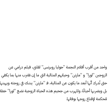
واحد من أقرب أفلام النجمة “جوليا روبرتس” لقلبي، فيلم درامي عن
الزوجين “لورا” و “مارتن” وحياتهم المثالية التي ما إن تقترب منها بما يكفي
حتى تُدرك أنّها أبعد ما يكون عن المثالية، فـ “مارتن” يشك في زوجته ويهينها
بل ويضربها أحيانًا، وللهرب من جحيم هذه الحياة الزوجية تضع “لورا” خطة
مُحكمة لإقناع زوجها بوفاتها.