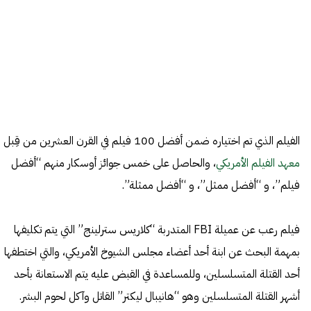
الفيلم الذي تم اختياره ضمن أفضل 100 فيلم في القرن العشرين من قِبل
معهد الفيلم الأمريكي
، والحاصل على خمس جوائز أوسكار منهم “أفضل
فيلم”، و “أفضل ممثل”، و “أفضل ممثلة”.
فيلم رعب عن عميلة FBI المتدربة “كلاريس سترلينج” التي يتم تكليفها
بمهمة البحث عن ابنة أحد أعضاء مجلس الشيوخ الأمريكي، والتي اختطفها
أحد القتلة المتسلسلين، وللمساعدة في القبض عليه يتم الاستعانة بأحد
أشهر القتلة المتسلسلين وهو “هانيبال ليكتر” القاتل وآكل لحوم البشر.