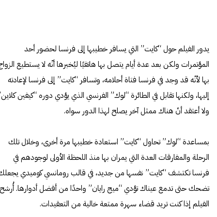
يدور الفيلم حول “كايت” التي يسافر خطيبها إلى فرنسا لحضور أحد
المؤتمرات ولكن بعد عدة أيام يتصل بها هاتفيًا ليُخبرها أنّه لا يستطيع الزواج
بها لأنّه قد وجد في فرنسا فتاة أحلامه، وتسافر “كايت” إلى فرنسا لإعادته
إليها، ولكنها تقابل في الطائرة “لوك” الفرنسي الذي يؤدي دوره “كيفين كلاين
ولا أعتقد أنّ هناك ممثل آخر يصلح لهذا الدور سواه.
بمساعدة “لوك” تحاول “كايت” استعادة خطيبها مرة أخرى، وخلال تلك
الرحلة والمفارقات العدة التي يمران بها منذ اللحظة الأولى لوجودهم في
فرنسا تكتشف “كايت” نفسها من جديد، في قالب رومانسي كوميدي يجعلك
تضحك حتى تدمع عيناك تؤدي “ميج رايان” واحدًا من أفضل أدوارها. أُرشح
الفيلم إذا كنت تريد قضاء سهرة ممتعة خالية من التعقيدات.