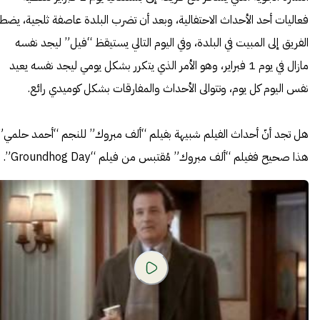
فعاليات أحد الأحداث الاحتفالية، وبعد أن تضرب البلدة عاصفة ثلجية، يضط
الفريق إلى المبيت في البلدة، وفي اليوم التالي يستيقظ “فيل” ليجد نفسه
مازال في يوم 1 فبراير، وهو الأمر الذي يتكرر بشكل يومي ليجد نفسه يعيد
نفس اليوم كل يوم، وتتوالى الأحداث والمفارقات بشكل كوميدي رائع.
هل تجد أنّ أحداث الفيلم شبيهة بفيلم “ألف مبروك” للنجم “أحمد حلمي”
هذا صحيح ففيلم “ألف مبروك” مُقتبس من فيلم “Groundhog Day”.