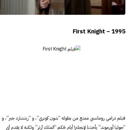
First Knight – 1995
فيلم درامي رومانسي ممتع من بطوله “شون كونري”، و “ريتشارد جير”، و
“جوليا أورموند” يأخذنا لإنجلترا أيام حُكم “الملك آرثر” ولكنه لا يقدم أي