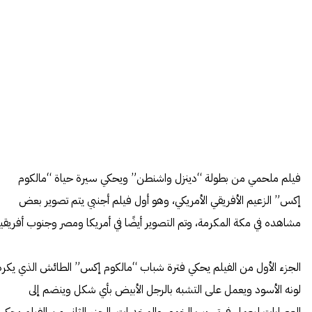
فيلم ملحمي من بطولة “دينزل واشنطن” ويحكي سيرة حياة “مالكوم
إكس” الزعيم الأفريقي الأمريكي، وهو أول فيلم أجنبي يتم تصوير بعض
مشاهده في مكة المكرمة، وتم التصوير أيضًا في أمريكا ومصر وجنوب أفريقيا
الجزء الأول من الفيلم يحكي فترة شباب “مالكوم إكس” الطائش الذي يكره
لونه الأسود ويعمل على التشبه بالرجل الأبيض بأي شكل وينضم إلى
العصابات ليعمل في تهريب الخمور والمخدرات، الجزء الثاني من الفيلم يحكي