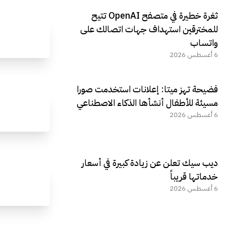
ثغرة خطيرة في متصفح OpenAI تتيح
للمخترقين استهداف جهات اتصالك على
واتساب
6 أغسطس 2026
فضيحة تهز ميتا: إعلانات استخدمت صورا
مسيئة للأطفال أنشأها الذكاء الاصطناعي
6 أغسطس 2026
ديب سيك تعلن عن زيادة كبيرة في أسعار
خدماتها قريباً
6 أغسطس 2026