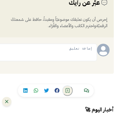
عبَّر عن رأيك
إحرص أن يكون تعليقك موضوعيّاً ومفيداً، حافظ على سُمعتكَ
الرقميَّةواحترم الكاتب والأعضاء والقُرّاء.
إضافة
أخبار اليوم 🚀