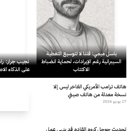
باسل ميمي: قلنا لا لتوسيع التغطية
السيبرانية رغم الإيرادات، لحماية انضباط
نجيب جرار: ر
الاكتتاب
على الذكاء الاص
هاتف ترامب الأمريكي الفاخر ليس إلا
نسخة معدلة من هاتف صيني
17 يونيو 2026
تحديث جوجل كروم القادم قد ينهي عمل