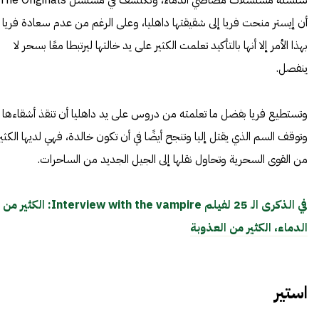
سلسلة مسلسلات مصاصي الدماء، ونكتشف في مسلسل he Originals
أن إيستر منحت فريا إلى شقيقتها داهليا، وعلى الرغم من عدم سعادة فريا
بهذا الأمر إلا أنها بالتأكيد تعلمت الكثير على يد خالتها ليرتبطا معًا بسحر لا
ينفصل.
وتستطيع فريا بفضل ما تعلمته من دروس على يد داهليا أن تنقذ أشقاءها
وتوقف السم الذي يقتل إليا وتنجح أيضًا في أن تكون خالدة، فهي لديها الكثير
من القوى السحرية وتحاول نقلها إلى الجيل الجديد من الساحرات.
في الذكرى الـ 25 لفيلم Interview with the vampire: الكثير من
الدماء، الكثير من العذوبة
استير