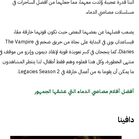
اثبتا قدرة عجيبة وُلدت معهما، مما جعلهما من أفضل الساحرات في
مسلسلات مصاصي الدماء.
يصعب فصلهما عن بعضهما البعض حيث تكون قوتهما خارقة معًا،
فيساعدان بوني في البداية على نجاة من حريق ضخم في The Vampire
Diaries، كما ينجحان في كسر تعويذة قوية لإنقاذ ديمون وإنزو من موقف في
منتهى الخطورة، وكل هذا فعلوه وهم فقط أطفال، لذا ينتظر المشاهدون
ما يمكن أن يقوما به من أعمال خارقة في Legacies Season 2.
أفضل أفلام مصاصي الدماء التي عشقها الجمهور
دافينا