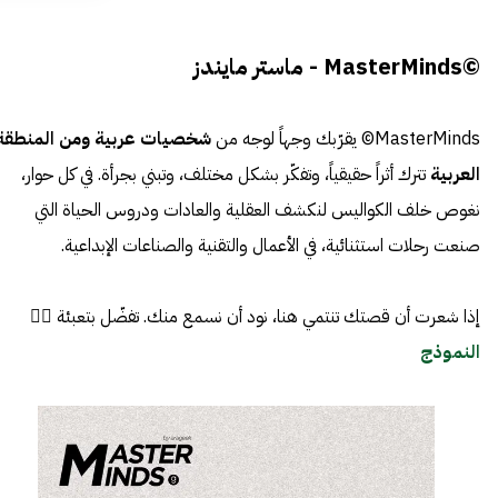
©MasterMinds - ماستر مايندز
MasterMinds© يقرّبك وجهاً لوجه من
شخصيات عربية ومن المنطقة
العربية
تترك أثراً حقيقياً، وتفكّر بشكل مختلف، وتبني بجرأة. في كل حوار،
نغوص خلف الكواليس لنكشف العقلية والعادات ودروس الحياة التي
صنعت رحلات استثنائية، في الأعمال والتقنية والصناعات الإبداعية.
إذا شعرت أن قصتك تنتمي هنا، نود أن نسمع منك. تفضّل بتعبئة 👈🏼
النموذج