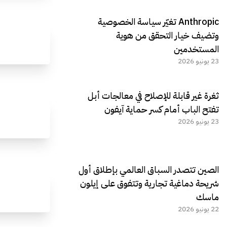
Anthropic تغيّر سياسة الخصوصية
وتضيف خيار التحقق من هوية
المستخدمين
23 يونيو 2026
ثغرة غير قابلة للإصلاح في معالجات أبل
تفتح الباب أمام كسر حماية آيفون
23 يونيو 2026
الصين تتصدر السباق العالمي بإطلاق أول
شريحة دماغية تجارية وتتفوق على إيلون
ماسك
22 يونيو 2026