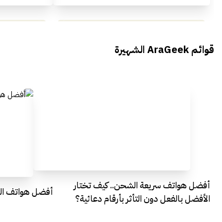
محمد بدوي من Falak Startups
يتحدث الى أراجيك خلال فعاليات Ai
يتحدثان ال
قوائم AraGeek الشهيرة
Egypt
Everything Egypt
أفضل هواتف سريعة الشحن.. كيف تختار
أفضل هواتف التصو
الأفضل بالفعل دون التأثر بأرقام دعائية؟