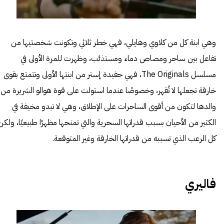
وهي ابنة كل من كلاوي وهايلي، فهي خطر ثلاثي وتكونت شخصتيها من
تفاعل بين ساحر ومصاص دماء ومستذئب، وظهرت للمرة الأولى في
مسلسل The Originals، فهي حفيدة إستر من ابنتها الأولى وتتمتع بقوى
خارقة تجعلها لا تُقهر، وخصوصًا عندما استولت على قوة هوالو الشريرة من
والدها لتكون من أقوى الساحرات على الإطلاق، وهي لا تبدو مخيفة في
الكثير من الأحيان بسبب قدراتها السحرية والتي تمنحها مظهرًا طبيعيًا، ولكن
كل الرعب الذي تسببه من قدراتها الخارقة وغير المتوقعة.
فاليري