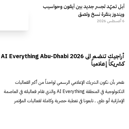
آبل تمهّد لجسر جديد بين آيفون وحواسيب
ويندوز بنقرة نسخ ولصق
6 أغسطس 2026
أراجيك تنضم الى AI Everything Abu-Dhabi 2026
كشريكاً إعلامياً
نفخر بأن نكون الشريك الإعلامي الرسمي لواحداً من أكبر الفعاليات
التكنولوجية في المنطقة AI Everything والذي تقام فعالياته في العاصمة
الإماراتية أبو ظبي .. تابعونا في تغطية حصرية وكاملة لفعاليات المؤتمر