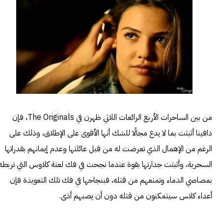
من بين الساحرات الأربع الرائعات اللاتي ظهرن في The Originals، فإن
دافينا أثبتت بما لا يدع مجالًا للشك أنها الأقوى على الإطلاق، وذلك على
الرغم من الإهمال الذي تعرضت له من قبل عائلتها وعدم إيمانهم بقدراتها
السحرية، وأثبتت جدارتها بقوة عندما نجحت في فك لعنة كلاوس التي تربطه
بمصاصي الدماء وتمنعهم من قتله، فبنجاحها في فك تلك التعويذة فإن
أعداء كلاس سيتمكنون من قتله دون أن يصبهم أذى.