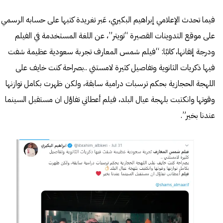
فيما تحدث الإعلامي إبراهيم البكيري، عَبر تغريدة كتبها على حسابه الرسمي
على موقع التدوينات القصيرة “تويتر”، عن اللغة المستخدمة في الفيلم
ودرجة إتقانها، كاتبًا: “فيلم شمس المعارف تجربة سعودية عظيمة شفت
فيها ذكريات الثانوية وتفاصيل كثيرة لامستني ..بصراحة كنت خايف على
اللهجة الحجازية بحكم ترسبات درامية سابقة، ولكن ظهرت بكامل توازنها
وقوتها وانكتبت بلهجة عيال البلد، فيلم أعطاني تفاؤل ان مستقبل السينما
عندنا بخير”.