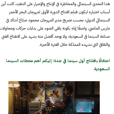
هذا التحدى السينمائي والمخاطرة في الإنتاج والإصرار على التنفيذ، كانت أبرز
أسباب اختياره ليكون فيلم افتتاح الدورة الأولى لمهرجان البحر الأحمر
السينمائي الدولي؛ بحسب تصريح مدير المهرجان محمود صبّاغ اَنذاك في
مارس الماضي، واصفًا إياه بكونه يلقي الضوء على بدايات حركات ومحاولات
صناعة السينما في السعودية، ولا يوجد أفضل منه يشهد على الانفتاح الفني
والثقافي التي تشهده المملكة خلال الفترة الأخيرة.
احتفالًا بافتتاح أول سينما في جدة: إليكم أهم محطات السينما
السعودية