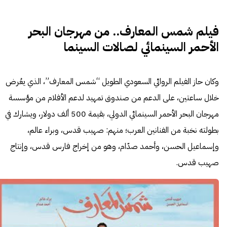
فيلم شمس المعارف.. من مهرجان البحر
الأحمر السينمائي لصالات السينما
وكان حاز الفيلم الروائي السعودي الطويل “شمس المعارف”، الذي يعُرض
خلال ساعتين، على الدعم من صندوق تمهيد لدعم الأفلام من مؤسسة
مهرجان البحر الأحمر السينمائي الدولي، بقيمة 500 ألف دولار، ويشارك في
بطولته نخبة من الفنانين العرب؛ منهم: صهيب قدس، وبراء عالم،
وإسماعيل الحسن، وأحمد صدّام، وهو من إخراج فارس قدس، وإنتاج
صهيب قدس.