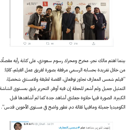
بينما اهتم مالك نجر، مخرج ومحرك رسوم سعودي، على كتابة رأيه مفصلًا،
من خلال تغريدة بحسابه الرسمي مرفقة بصورة لفريق عمل الفيلم، كاتبًا:
“فيلم شمس المعارف تجاوز توقعاتي، القصة لطيفة ولامستني شخصيًا،
التمثيل جميل ولم أشعر للحظة إن فيه أوفر. التحرير يليق بمستوى الشاشة
الكبيرة. الصورة فيها حلاوة جعلتني أشاهد جدة كما لم أشاهدها قبل.
الكوميديا جميلة ومافيها ثقالة دم. تطور واضح في مستوى الأخوين قدس”.