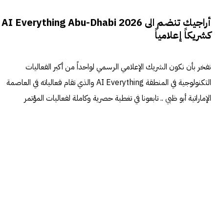
أراجيك تنضم الى AI Everything Abu-Dhabi 2026
كشريكاً إعلامياً
نفخر بأن نكون الشريك الإعلامي الرسمي لواحداً من أكبر الفعاليات
التكنولوجية في المنطقة AI Everything والذي تقام فعالياته في العاصمة
الإماراتية أبو ظبي .. تابعونا في تغطية حصرية وكاملة لفعاليات المؤتمر