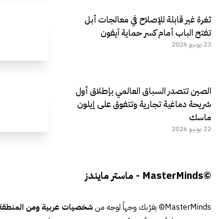
ثغرة غير قابلة للإصلاح في معالجات أبل
تفتح الباب أمام كسر حماية آيفون
23 يونيو 2026
الصين تتصدر السباق العالمي بإطلاق أول
شريحة دماغية تجارية وتتفوق على إيلون
ماسك
22 يونيو 2026
©MasterMinds - ماستر مايندز
MasterMinds© يقرّبك وجهاً لوجه من
شخصيات عربية ومن المنطقة