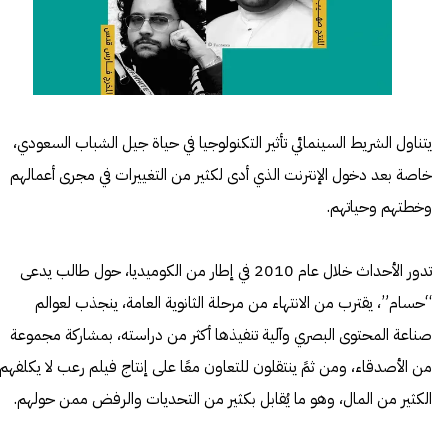
يتناول الشريط السينمائي تأثير التكنولوجيا في حياة جيل الشباب السعودي،
خاصة بعد دخول الإنترنت الذي أدى لكثير من التغييرات في مجرى أعمالهم
وخطتهم وحياتهم.
تدور الأحداث خلال عام 2010 في إطار من الكوميديا، حول طالب يدعى
“حسام”، يقترب من الانتهاء من مرحلة الثانوية العامة، ينجذب لعوالم
صناعة المحتوى البصري وآلية تنفيذها أكثر من دراسته، بمشاركة مجموعة
من الأصدقاء، ومن ثمً ينتقلون للتعاون معًا على إنتاج فيلم رعب لا يكلفهم
الكثير من المال، وهو ما يُقابل بكثير من التحديات والرفض ممن حولهم.