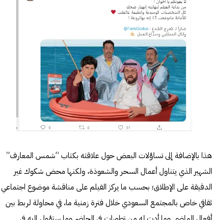
هذا بالإضافة إلى تساؤلات البعض حول علاقته بكتاب “شمس المعارف”
الشهير الذي يتناول أعمال السحر والشعوذة، ولكنها محض شكوك غير
الدقيقة على الإطلاق؛ بحسب ما يركز الفيلم على مناقشة موضوع اجتماعي
ثقافي خاص بالمجتمع السعودي خلال فترة زمنية ما، في محاولة لربط بين
أفعال الماضي وما أدت له من تطورات في الحاضر وما ستؤول إليه في