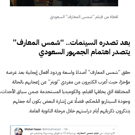
لقطة من فيلم “شمس المعارف” السعودي
بعد تصدره السينمات.. “شمس المعارف”
يتصدر اهتمام الجمهور السعودي
حقق “شمس المعارف” أصداءً واسعة وردود أفعال إيجابية بعد عرضه
مؤخرًا، حيث أعرب الكثيرون من مغردي “تويتر” عن إعجابهم بالحالة
المختلفة التي يخلقها الفيلم، والكوميديا المستخدمة ضمن سياق الأحداث،
وجودة السيناريو المُحكم، فضلًا عن إشارة البعض بكون أنه جعلهم
يتذكرون ذكرياتهم أيام دراستهم خلال مرحلة الثانوية العامة.