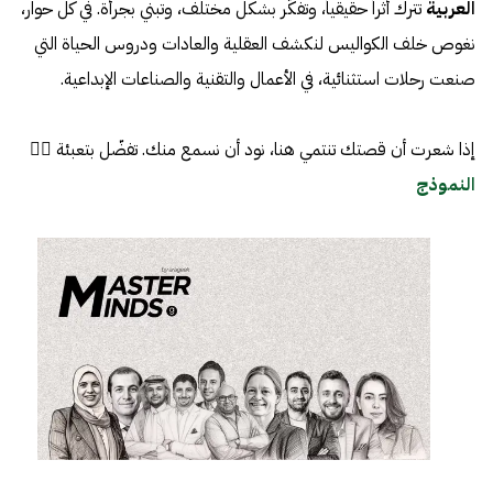
العربية
تترك أثراً حقيقياً، وتفكّر بشكل مختلف، وتبني بجرأة. في كل حوار،
نغوص خلف الكواليس لنكشف العقلية والعادات ودروس الحياة التي
صنعت رحلات استثنائية، في الأعمال والتقنية والصناعات الإبداعية.
إذا شعرت أن قصتك تنتمي هنا، نود أن نسمع منك. تفضّل بتعبئة 👈🏼
النموذج