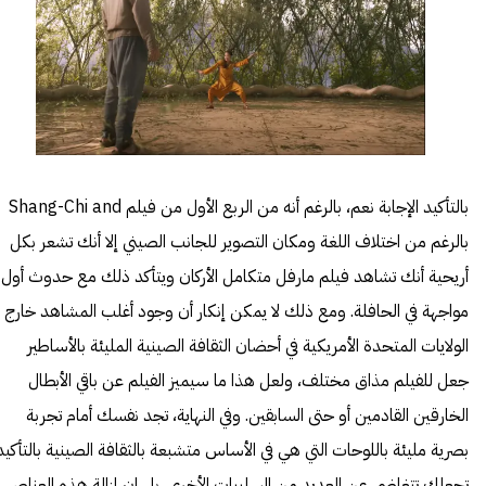
بالتأكيد الإجابة نعم، بالرغم أنه من الربع الأول من فيلم Shang-Chi and
بالرغم من اختلاف اللغة ومكان التصوير للجانب الصيني إلا أنك تشعر بكل
أريحية أنك تشاهد فيلم مارفل متكامل الأركان ويتأكد ذلك مع حدوث أول
مواجهة في الحافلة. ومع ذلك لا يمكن إنكار أن وجود أغلب المشاهد خارج
الولايات المتحدة الأمريكية في أحضان الثقافة الصينية المليئة بالأساطير
جعل للفيلم مذاق مختلف، ولعل هذا ما سيميز الفيلم عن باقي الأبطال
الخارقين القادمين أو حتى السابقين. وفي النهاية، تجد نفسك أمام تجربة
بصرية مليئة باللوحات التي هي في الأساس متشبعة بالثقافة الصينية بالتأكيد
تجعلك تتغاضى عن العديد من السلبيات الأخرى، بل إن إزالة هذه العناصر