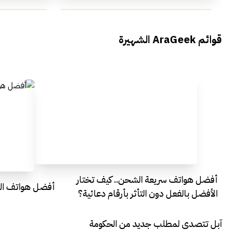
محمد بدوي من Falak Startups
يتحدث الى أراجيك خلال فعاليات Ai
يتحدثان ال
قوائم AraGeek الشهيرة
Egypt
Everything Egypt
أفضل هواتف سريعة الشحن.. كيف تختار
أفضل هواتف التصو
الأفضل بالفعل دون التأثر بأرقام دعائية؟
آبل تتصدى لمطلب جديد من الحكومة