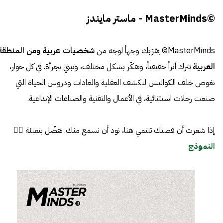
©MasterMinds - ماستر مايندز
MasterMinds© يقرّبك وجهاً لوجه من
شخصيات عربية ومن المنطقة
العربية
تترك أثراً حقيقياً، وتفكّر بشكل مختلف، وتبني بجرأة. في كل حوار،
نغوص خلف الكواليس لنكشف العقلية والعادات ودروس الحياة التي
صنعت رحلات استثنائية، في الأعمال والتقنية والصناعات الإبداعية.
إذا شعرت أن قصتك تنتمي هنا، نود أن نسمع منك. تفضّل بتعبئة 👈🏼
النموذج