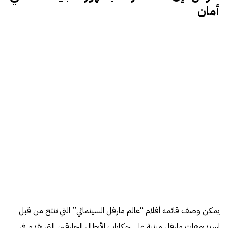
أمان
يمكن وصف قائمة أفلام “عالم مارفل السينمائي” التي تنتج من قبل
استديوهات مارفل مبنية على حكايات الأبطال الخارقين التي تقدم في