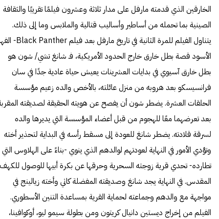
الخارقين الذي قدمته مارفل على مدار ثلاثة وعشرون فيلمًا تقريبًا والثقافة
الصينية بما تحمله من أساطير وأساليب قتالية والملابس وما إلى ذلك.
يتناول الفيلم للمرة الثانية في تاريخ مارفل بعد فيلم  Panther
الأسود قصة بطل خارق خارج الحدود الأمريكية، فـ شانغ تشي/ شون هو
بطل خارق آسيوي في بدايات العشرينات يعيش حياة عادية جدًا في سان
فرانسيسكو بعد هروبه من منزل عائلته، بالأخص والده زعيم مؤسسة
الحلقات العشرة. يضطر شون أن يفصح عن هويته الحقيقة لصديقته المقربة
بعد تعرضهما معًا للهجوم من قبل أعضاء المؤسسة التي يديرها والده
لسرقة قلادته. يضطر شانغ للعودة إلى مسقط رأسه في البداية لتحذير أخته
وتؤدي الأمور في النهاية لعودتهم لوالدهم الذي ينوي -بناءً على الهلاوس التي
تطارده- تحدي قرية زوجته السحرية وحرقها عن بكرة أبيها للوصول للكهف
المقدس. في النهاية يجد شانغ وصديقته المفضلة كاتي وأخته زيالينج في
مواجهة مع والدهم وجماعته لحماية القرية بمساعدة التنين الأسطوري.
الفيلم من إخراج ديستين دانيال كريتون ومن بطولة سيمو ليو، أوكوافينا،