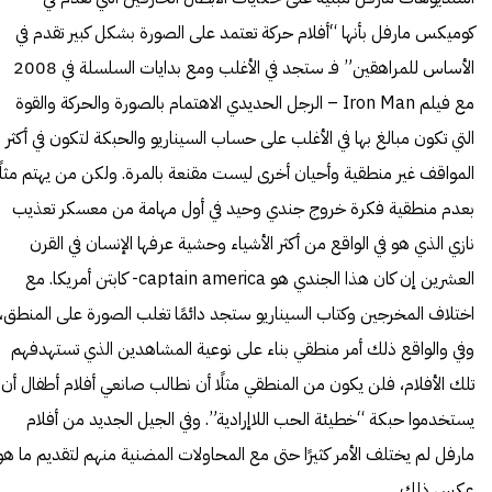
كوميكس مارفل بأنها “أفلام حركة تعتمد على الصورة بشكل كبير تقدم في
الأساس للمراهقين” فـ ستجد في الأغلب ومع بدايات السلسلة في 2008
مع فيلم Iron Man – الرجل الحديدي الاهتمام بالصورة والحركة والقوة
التي تكون مبالغ بها في الأغلب على حساب السيناريو والحبكة لتكون في أكثر
المواقف غير منطقية وأحيان أخرى ليست مقنعة بالمرة. ولكن من يهتم مثلًا
بعدم منطقية فكرة خروج جندي وحيد في أول مهامة من معسكر تعذيب
نازي الذي هو في الواقع من أكثر الأشياء وحشية عرفها الإنسان في القرن
العشرين إن كان هذا الجندي هو captain america- كابتن أمريكا. مع
اختلاف المخرجين وكتاب السيناريو ستجد دائمًا تغلب الصورة على المنطق،
وفي والواقع ذلك أمر منطقي بناء على نوعية المشاهدين الذي تستهدفهم
تلك الأفلام، فلن يكون من المنطقي مثلًا أن نطالب صانعي أفلام أطفال أن
يستخدموا حبكة “خطيئة الحب اللاإرادية”. وفي الجيل الجديد من أفلام
مارفل لم يختلف الأمر كثيرًا حتى مع المحاولات المضنية منهم لتقديم ما هو
عكس ذلك.