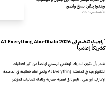
ويندوز بنقرة نسخ ولصق
6 أغسطس 2026
أراجيك تنضم الى AI Everything Abu-Dhabi 2026
كشريكاً إعلامياً
نفخر بأن نكون الشريك الإعلامي الرسمي لواحداً من أكبر الفعاليات
التكنولوجية في المنطقة AI Everything والذي تقام فعالياته في العاصمة
الإماراتية أبو ظبي .. تابعونا في تغطية حصرية وكاملة لفعاليات المؤتمر