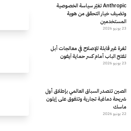
Anthropic تغيّر سياسة الخصوصية
وتضيف خيار التحقق من هوية
المستخدمين
23 يونيو 2026
ثغرة غير قابلة للإصلاح في معالجات أبل
تفتح الباب أمام كسر حماية آيفون
23 يونيو 2026
الصين تتصدر السباق العالمي بإطلاق أول
شريحة دماغية تجارية وتتفوق على إيلون
ماسك
22 يونيو 2026