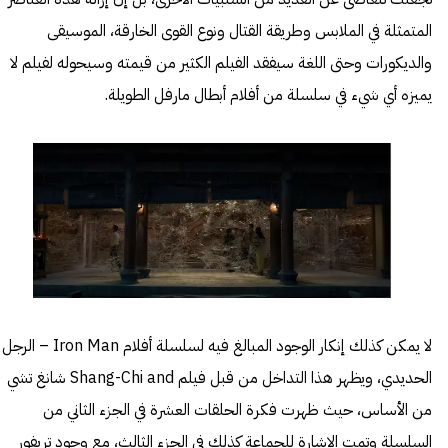
المتمثلة في الملابس وطريقة القتال ونوع القوى الخارقة، الموسيقى
والديكورات وحتى اللغة سيفقد الفيلم الكثير من قيمته وسيحوله لفيلم لا
يميزه أي شيء في سلسلة من أفلام أبطال مارفل الطويلة.
لا يمكن كذلك إنكار الوجود المبالغ فيه لسلسلة أفلام Iron Man – الرجل
الحديدي، ويظهر هذا التداخل من قبل فيلم Shang-Chi and شانغ تشي
من الأساس، حيث ظهرت فكرة الحلقات العشرة في الجزء الثاني من
السلسلة وتمت الإشارة للجماعة كذلك في الجزء الثالث، مع وجود تريفور