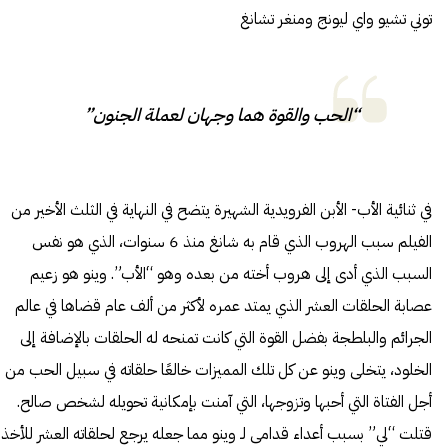
توني تشيو واي ليونج ومنغر تشانغ
“الحب والقوة هما وجهان لعملة الجنون”
في ثنائية الأب- الأبن الفرويدية الشهيرة يتضح في النهاية في الثلث الأخير من
الفيلم سبب الهروب الذي قام به شانغ منذ 6 سنوات، الذي هو نفس
السبب الذي أدى إلى هروب أخته من بعده وهو “الأب”. وينو هو زعيم
عصابة الحلقات العشر الذي يمتد عمره لأكثر من ألف عام قضاها في عالم
الجرائم والبلطجة بفضل القوة التي كانت تمنحه له الحلقات بالإضافة إلى
الخلود، يتخلى وينو عن كل تلك المميزات خالعًا حلقاته في سبيل الحب من
أجل الفتاة التي أحبها وتزوجها، التي آمنت بإمكانية تحويله لشخص صالح.
قتلت “لي” بسبب أعداء قدامى لـ وينو مما جعله يرجع لحلقاته العشر للأخذ