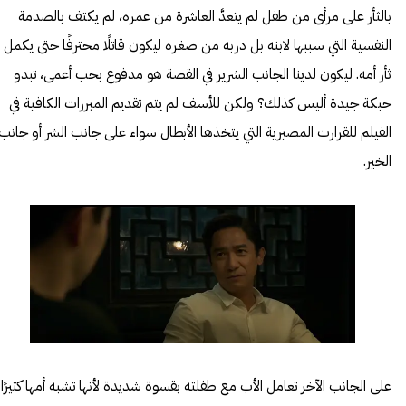
بالثأر على مرأى من طفل لم يتعدَّ العاشرة من عمره، لم يكتف بالصدمة
النفسية التي سببها لابنه بل دربه من صغره ليكون قاتلًا محترفًا حتى يكمل
ثأر أمه. ليكون لدينا الجانب الشرير في القصة هو مدفوع بحب أعمى، تبدو
حبكة جيدة أليس كذلك؟ ولكن للأسف لم يتم تقديم المبررات الكافية في
الفيلم للقرارت المصيرية التي يتخذها الأبطال سواء على جانب الشر أو جانب
الخير.
على الجانب الآخر تعامل الأب مع طفلته بقسوة شديدة لأنها تشبه أمها كثيرًا