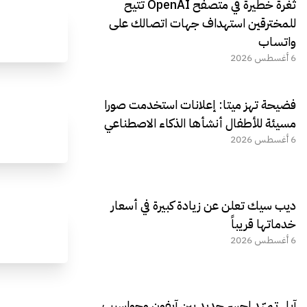
ثغرة خطيرة في متصفح OpenAI تتيح
للمخترقين استهداف جهات اتصالك على
واتساب
6 أغسطس 2026
فضيحة تهز ميتا: إعلانات استخدمت صورا
مسيئة للأطفال أنشأها الذكاء الاصطناعي
6 أغسطس 2026
ديب سيك تعلن عن زيادة كبيرة في أسعار
خدماتها قريباً
6 أغسطس 2026
آبل تمهّد لجسر جديد بين آيفون وحواسيب