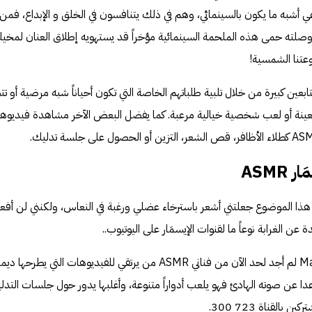
اعي أشبه ما يكون بالسينمائي، وهم في ذلك يتنافسون في الخلق و الإبداع، فمن 
اق ستار ورز Star Wars أو وصلته حمى هذه الملحمة السينمائية مؤخراً قد يستهويه إطلاق العنان لمخيل
تنا الشمسية!
ن كبيرة من خلال تلبية طلباتهم الخاصة التي تكون أحياناً شبه مرضية أو ت
ة معينة أو لعب شخصية خيالية مرعبة. كما يفضل البعض الآخر مشاهدة فيديوه
ASMR
 هذا الموضوع جعلتني أشعر باسترخاء عضلي ورغبة في النعاس، ولكنني لن أفع
ن الغرابة نوعاً ما لقنوات الإيسمَار على اليوتيوب..
Ma
لم أجد لحد الآن من فناني ASMR من يرتقي للفيديوهات التي يطرحها د
عدا عن صوته الهادئ فهو يلعب أدواراً متنوعة، وأغلبها يدور حول جلسات التدل
بالقناة 300 723.