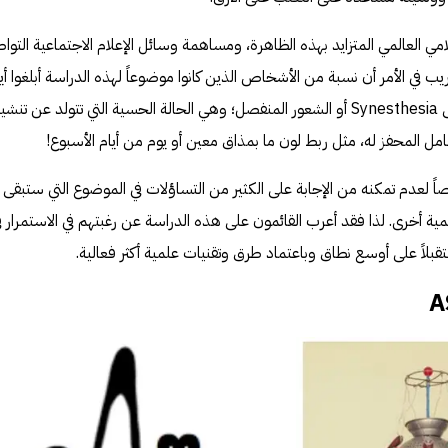
لامي العالمي المتزايد بهذه الظاهرة، ومساهمة وسائل الإعلام الاجتماعية التوا
غريب في الأمر أن نسبة من الأشخاص الذين كانوا موضوعاً لهذه الدراسة أبلغوا أيض
عن حالة غريبة أخرى يعيشونها تسمى Synesthesia أو الشعور المنفصل؛ وهي الحالة الحسية التي تتولد عن تن
 المحفز له، مثل ربط لون ما بمذاق معين أو يوم من أيام الأسبوع!
اً لعدم تمكنه من الإجابة على الكثير من التساؤلات في الموضوع التي ستبقى
ة أخرى. لذا فقد أعرب القائمون على هذه الدراسة عن رغبتهم في الاستمرار ف
بلاً على أوسع نطاق وباعتماد طرق وتقنيات علمية أكثر فعالية.