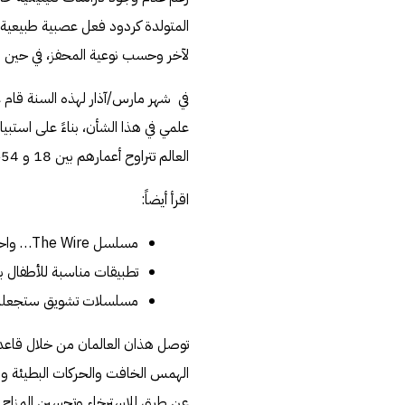
المتولدة كردود فعل عصبية طبيعية
لآخر وحسب نوعية المحفز، في حين لا
علمي في هذا الشأن، بناءً على استب
العالم تتراوح أعمارهم بين 18 و 54، ذكور وإناث أغلبهم من مرتادي مجتمعات الإيسمَار على موقع رديت
اقرأ أيضاً:
مسلسل The Wire… واحدٌ من أفضل المسلسلات الأمريكية على الإطلاق!
تطبيقات مناسبة للأطفال بد
مسلسلات تشويق ستجعلك ت
توصل هذان العالمان من خلال قاعدة ا
الهمس الخافت والحركات البطيئة وا
عن طرق للاسترخاء وتحسين المزاج 