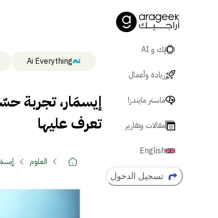
تٍك و AI
Ai Everything
ريادة وأعمال
إيسمَار، تجربة حسّ
ماستر مايندز!
تعرف عليها
مقالات وتقارير
English
العلوم
إيسمَ
تسجيل الدخول