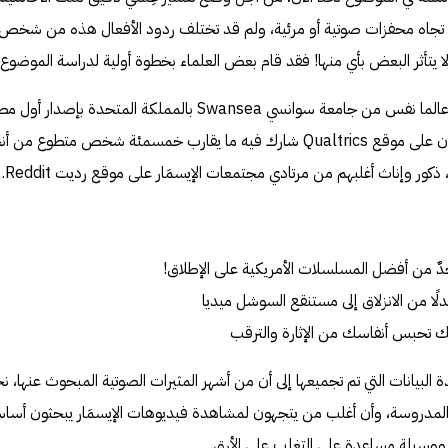
 تجاه محفزات صوتية أو مرئية، ولم قد تختلف ردود الأفعال هذه من شخص
 يتأثر البعض بأي منها! فقد قام بعض العلماء بخطوة أولية لدراسة الموضوع.
في شهر مارس/آذار لهذه السنة قام عالما نفس من جامعة سوانسي Swansea بالمملكة المتحدة بإصدار
يان على موقع
Qualtrics
شارك فيه ما يقارب خمسمئة شخص متطوع من أنح
.
Reddit
لًا من الانزلاق إلى مستنقع السوشل ميديا
حبس أنفاسك من الإثارة والترقب
لبيانات التي تم تجميعها إلى أن من أشهر المثيرات الصوتية المبحوث عنها، ن
لمدروسة، وأن أغلب من يتجهون لمشاهدة فيديوهات الإيسمَار يبحثون أساسا
ووسيلة مساعدة على التغلب على الأرق.