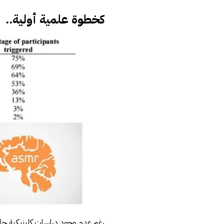
كخطوة علمية أولية..
رغم عدم وجود دراسات كلينيكية حا