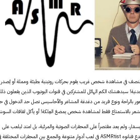
النصف في مشاهدة شخص غريب يقوم بحركات روتينية بطيئة ومملة أو يُصدر
دنية! سيدهشك الكم الهائل للمشتركين في قنوات اليوتيوب الذين يفعلون ذل
ر بالراحة ونوع فريد من دغدغة المشاعر والأحاسيس تصل حد الدخول في حا
ن يشعر بالاستمتاع فقط لمشاهدة شخص يمضغ
العِلكة
! أو يأكل لفافات
السوش
الإيسمَار، ولم يعد مقتصراً على المحفزات الصوتية والمرئية، بل امتد ليلعب على
عامل التخيل لدى المتابعين، حيث أبدع فنانوه ASMRtist في لعب أدوار متنوعة والجمع بين المحفزات المختلفة 