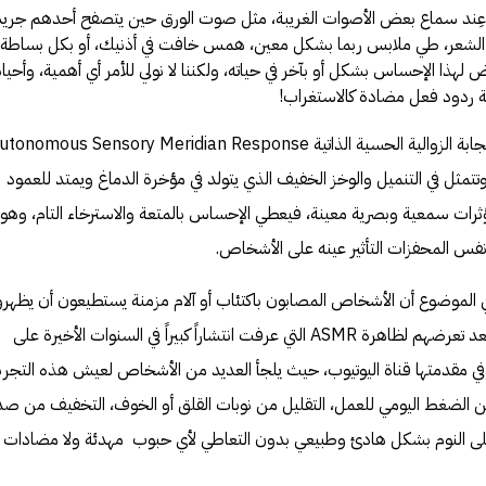
 عِند سماع بعض
الأصوات
الغريبة، مثل صوت الورق حين يتصفح أحدهم جريد
ى الشعر، طي ملابس ربما بشكل معين، همس خافت في أذنيك، أو بكل بساطة
لهذا الإحساس بشكل أو بآخر في حياته، ولكننا لا نولي للأمر أي أهمية، وأحياناً
 ردود فعل مضادة كالاستغراب!
هذه الظاهرة يطلق عليها اسم الاستجابة الزوالية الحسية الذاتية onomous Sensory Meridian Response
الدماغ
ويمتد للعمود
ثرات سمعية وبصرية معينة، فيعطي الإحساس بالمتعة والاسترخاء التام، وهو 
 المحفزات التأثير عينه على الأشخاص.
 الموضوع أن الأشخاص المصابون باكتئاب أو آلام مزمنة يستطيعون أن يظهرو
تحسناً مؤقتاً في أعراضهم المرضية، بعد تعرضهم لظاهرة ASMR التي عرفت انتشاراً كبيراً في السنوات الأخيرة على
في مقدمتها قناة اليوتيوب، حيث يلجأ العديد من الأشخاص لعيش هذه التجرب
ن الضغط اليومي للعمل، التقليل من نوبات
القلق
أو الخوف، التخفيف من صد
على النوم بشكل هادئ وطبيعي بدون التعاطي لأي حبوب مهدئة ولا مضادات