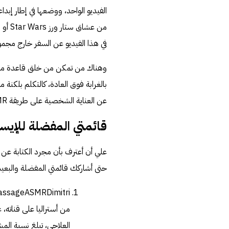
الفيديو الواحد، ووضعها في إطار إبد
من عش
في هذا
الفيديو
عن السفر خارج مجموع
وهناك من تمكن من خلق قاعدة متابعي
بالغرابة فوق العادة، كالتكلم بلكن
عن العناية الشخصية على طريقة ASMR كطلاء الأظافر، قص الشعر، التزين أو الحصول على جلسة تدليك.
قائمتي المفضلة للإيسمَار 
علي أن أعترف بأن مجرد الكتابة عن
حتى أشاركك قائمتي المفضلة والبعيدة ع
ssageASMRDimitri
من أستراليا على قناته، 
العلاجي، تبلغ نسبة المشتركين 