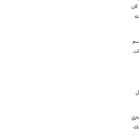
كان
ته
تسم
ات
ل
يميتري
يك