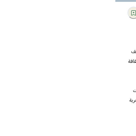
صف
قافة
ت
رية