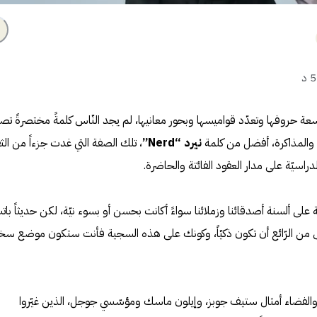
د
 وسعة حروفها وتعدّد قواميسها وبحور معانيها، لم يجد النّاس كلمةً مختصرةً ت
والمذاكرة، أفضل من كلمة
نيرد “Nerd”
، تلك الصفة التي غدت جزءاً من الث
لدراسيّة على مدار العقود الفائتة والحاضرة.
ة على ألسنة أصدقائنا وزملائنا سواءً أكانت بحسن أو بسوء نيّة، لكن حديثاً بات
 ليس من الرّائع أن تكون ذكيّاً، وكونك على هذه السجية فأنت ستكون موضع سخ
ر والفضاء أمثال ستيف جوبز، وإيلون ماسك ومؤسّسي جوجل، الذين غيّروا