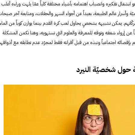
 انشغال تفكيره وانصباب اهتمامه بأشياء مختلفة كلياً عمّا يلهث وراءه أغلب
يّة وأسرار عالم الطبيعة، بعيداً عن أجواء السهر والحفلات، ومتابعة آخر صيحا
كّاتهم. يمكن تشبيهه بشخصٍ يحاول لعب كرة القدم بينما يوازن كوباً من الماء
ثاً عن إرواء شغفه وتوقه للمعرفة والعلوم التي تستهويه، وهنا تكمن المشكلة
ترجم بإقصائه اجتماعياً ونبذه من قبل أقرانه فقط لمجرّد عدم تطابقه مع أذواقهم
ة حول شخصيّة النيرد