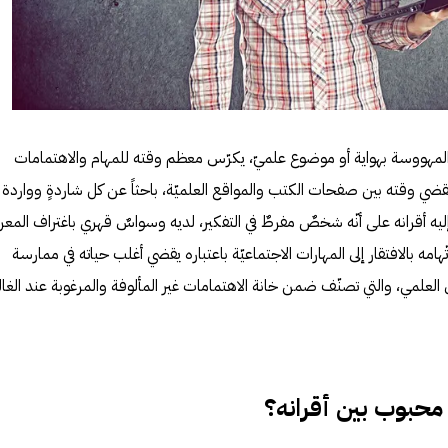
المهووسة بهواية أو موضوع علميّ، يكرّس معظم وقته للمهام والاهتمامات
اه يقضي وقته بين صفحات الكتب والمواقع العلميّة، باحثاً عن كل شاردةٍ وواردة
ليه أقرانه على أنّه شخصٌ مفرطٌ في التفكير، لديه وسواسٌ قهري باغتراف المعر
مه بالافتقار إلى المهارات الاجتماعيّة باعتباره يقضي أغلب حياته في ممارسة
ل العلمي، والتي تصنّف ضمن خانة الاهتمامات غير المألوفة والمرغوبة عند الغالب
محبوب بين أقرانه؟