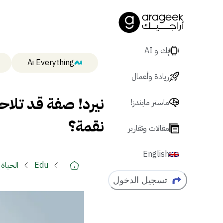
تٍك و AI
Ai Everything
ريادة وأعمال
نيرد! صفة قد تلا
ماستر مايندز!
نقمة؟
مقالات وتقارير
English
Edu
الحياة 
تسجيل الدخول