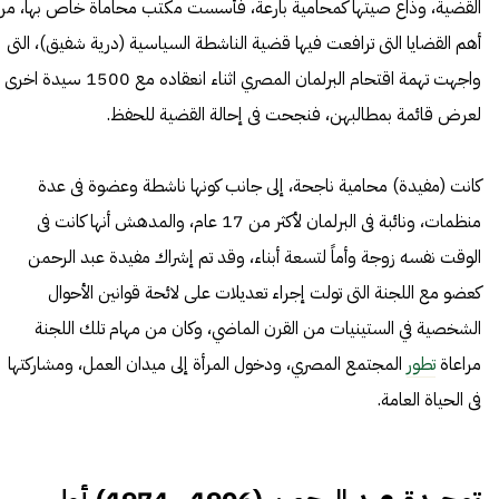
القضية، وذاع صيتها كمحامية بارعة، فأسست مكتب محاماة خاص بها، من
أهم القضايا التى ترافعت فيها قضية الناشطة السياسية (درية شفيق)، التى
واجهت تهمة اقتحام البرلمان المصري اثناء انعقاده مع 1500 سيدة اخرى
لعرض قائمة بمطالبهن، فنجحت فى إحالة القضية للحفظ.
كانت (مفيدة) محامية ناجحة، إلى جانب كونها ناشطة وعضوة فى عدة
منظمات
، ونائبة فى البرلمان لأكثر من 17 عام، والمدهش أنها كانت فى
الوقت نفسه زوجة وأماً لتسعة أبناء، وقد تم إشراك مفيدة عبد الرحمن
كعضو مع اللجنة التى تولت إجراء تعديلات على لائحة قوانين الأحوال
الشخصية في الستينيات من القرن الماضي، وكان من مهام تلك اللجنة
مراعاة
تطور
المجتمع المصري، ودخول المرأة إلى ميدان العمل، ومشاركتها
فى الحياة العامة.