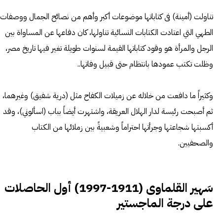
تناولت (أمينة) فى كتاباتها موضوعات أكبر وأهم من نصائح الجمال ووصفات
الطهي التي اعتادت الكتابات النسائية تناولها، كان دفاعها عن المساواة بين
الرجل والمرأة هو وقود كتاباتها القيمة لسنوات طويلة تغير فيها تاريخ مصر،
وظلت تكتب عمودها بانتظام حتى قبيل وفاتها..
وكثيراً ما دافعت من خلاله عن زميلات الكفاح مثل (درية شفيق) وغيرهما،
ثم أصبحت رئيسة لدار الهلال العريقة، واشتهرت أيضاً بباب (اسألوني)، وقد
أكسبتها شجاعتها وجرأتها احتراماً وشعبيةً بين زملائها من الكتاب
والصحفيين.
سَهير القلماوى (1911-1997) أول الحاصلات
على درجة الماجستير