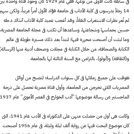
في سابقة كانت الأولى من نوعها، ففي عام 1929 كان وجود فتاة واحدة بي
14 رجلاً يدرسون فى كلية الآداب فى جامعة فؤاد الأول أمراً غريباً، ولكن سهير
لم تُعر نظرات الاستغراب التفاتاً، وقد أعجب عميد كلية الآداب آنذاك د.طه
حسين بحماسها وشجاعتها، وساعدها أن تكتب فى مجلة الجامعة المصرية،
وما لبثت أن أصبحت محررة فيها؛ لتبدأ بعد ذلك مسيرة طويلة فى عالم
الكتابة والصحافة، من خلال الكتابة في مجلات وصحف أدبية منها (الرسالة)
و(الثقافة) و(أبولو)، بالتزامن مع السنة الثالثة لها بالجامعة.
تفوقت على جميع زملائها فى كل سنوات الدراسة؛ لتصبح من أوائل
المصريات اللاتي تخرجن من الجامعة، وأول فتاة مصرية تحصل على درجة
الماجستير عن رسالة موضوعها “أدب الخوارج في العصر الأموي” عام 1937.
وكانت هى أول من حصلت منهن على الدكتوراه فى الأدب عام 1941، التى
كان موضوع البحث فيها عن رواية ألف ليلة وليلة، فى عام 1956 أصبحت