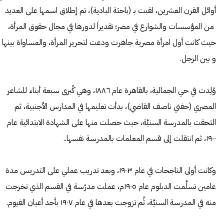
أوائل القرن العشرين، لقبت بـ (باحثة البادية)، تم إطلاق اسمها على العديد
من المؤسسات والشوارع في مصر؛ تقديراَ لدورها في مجال حقوق المرأة،
حيث كانت أول امرأة مصرية جاهرت ودعت لتحرير المرأة، والمساواة بينها
و بين الرجل.
وُلِدت في حي الجمالية، بالقاهرة عام ١٨٨٦، وهي كُبرى سبعة أبناء للشاعر
المصري (حفني ناصف القاضي)، بدأت تعليمها في المدارس الأجنبية، ثم
التحقت بالمدرسة السنيَّة، حيث حصلت منها على الشهادة الابتدائية عام
١٩٠٠، ثم انتقلت إلى قسم المعلمات بالمدرسة نفسها..
وكانت أولى الناجحات في عام ١٩٠٣، وبعد تدريب عملي على التدريس مدة
عامين تسلَّمت الدبلوم عام ١٩٠٥م، عملت مدرّسة في القسم الذي تخرجت
منه في المدرسة السنيَّة، ثُم تزوجت بعدها في عام ١٩٠٧ بأحد أعيان الفيوم.