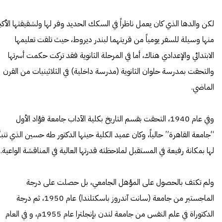
لكن والدها الذي كان يعمل ناظراً في السكك الحديد وفر لها ولشقيقتها الأكبر
منها وسيلة للسفر يومياً من قريتهما لبندر ديروط، حيث تلقت تعليمها
الابتدائي والإعدادي هناك، أما في المرحلة الثانوية فقد تركت حكمت أسرتها
والتحقت بمدرسة حلوان الثانوية (مدرسة داخلية) في الثلاثينيات من القرن
الماضي.
وفي عام 1940، التحقت بقسم التاريخ بكلية الآداب جامعة فؤاد الأول
“جامعة القاهرة” حالياً، وكان عميد الكلية حينها الدكتور طه حسين الذي تنبأ
لها بمكانة رفيعة في المستقبل لملاحظته قدرتها العالية في المناقشة الواعية.
ولم تكتف بالحصول على المؤهل الجامعي، بل حصلت على درجة
الماجستير من جامعة (سانت آندروز باسكتلندا) عام 1950، ثم درجة
الدكتوراة في علم النفس من جامعة لندن بإنجلترا عام 1955م، و في العام