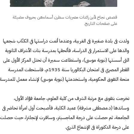
قصص نجاح لأبرز رائدات مصريات سطرن أسماءهن بحروف مضيئة
على صفحات التاريخ.
ولدت فى بلدة صغيرة فى الغربية، وعندما أتمت دراستها في الكتّاب شجعها
والدها على الاستمرار فى الدراسة، فألحقها بمدرسة بنات الأشراف الثانوية
التى أسستها (نبوية موسى)، واستطاعت سميرة أن تحتل المركز الأول على
القطر المصري فى امتحان البكالوريا سنة 1935م، فاستحقت المدرسة
منحة التفوق الحكومية، واستخدمتها (نبوية موسى) لإنشاء معمل للمدرسة.
تخرجت بتفوق مع مرتبة الشرف من كلية العلوم، جامعة فؤاد الأول،
وساندها (د.مصطفى مشرفة) عميد الكلية، فأصبحت أول امرأة تحاضر فى
الجامعة، ثم حصلت على درجة الماجسيتر، وسافرت لإنجلترا، حيث حصلت
على درجة الدكتوراة فى الإشعاع الذري.