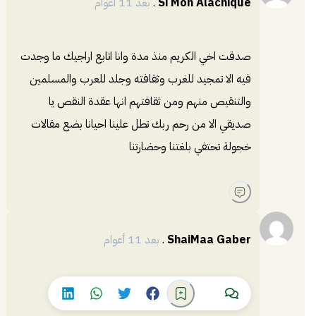
Si Moh Alachique
.
بعد 11 أعوام
صدقت اخي الكريم منذ مدة وانا اتابع اراجيك ما وجدت
فيه الا تمجيد للغرب وثقافته وجلد للعرب والمسلمين
والتنقيص منهم ومن ثقافتهم انها عقدة النقص يا
صديقي الا من رحم ربك تطل علينا احيانا بضع مقالات
خجولة تحتفي بلغتنا وحضارتنا
ShaiMaa Gaber
.
بعد 11 أعوام
Sami Elaffifi and me too