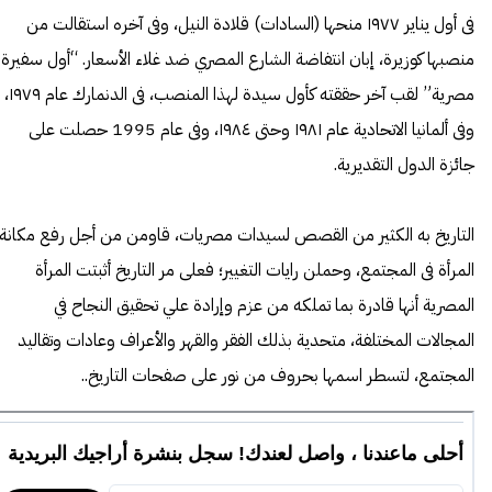
فى أول يناير ١٩٧٧ منحها (السادات) قلادة النيل، وفى آخره استقالت من
منصبها كوزيرة، إبان انتفاضة الشارع المصري ضد غلاء الأسعار. “أول سفيرة
مصرية” لقب آخر حققته كأول سيدة لهذا المنصب، فى الدنمارك عام ١٩٧٩،
وفى ألمانيا الاتحادية عام ١٩٨١ وحتى ١٩٨٤، وفى عام 1995 حصلت على
جائزة الدول التقديرية.
التاريخ به الكثير من القصص لسيدات مصريات، قاومن من أجل رفع مكانة
المرأة فى المجتمع، وحملن رايات التغيير؛ فعلى مر التاريخ أثبتت المرأة
المصرية أنها قادرة بما تملكه من عزم وإرادة علي تحقيق النجاح في
المجالات المختلفة، متحدية بذلك الفقر والقهر والأعراف وعادات وتقاليد
المجتمع، لتسطر اسمها بحروف من نور على صفحات التاريخ
..