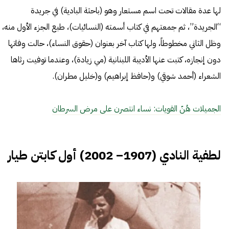
لها عدة مقالات تحت اسم مستعار وهو (باحثة البادية) في جريدة
“الجريدة”، ثم جمعتهم في كتاب أسمته (النسائيات)، طبع الجزء الأول منه،
وظل الثاني مخطوطاً، ولها كتاب آخر بعنوان (حقوق النساء)، حالت وفاتها
دون إنجازه، كتبت عنها الأديبة اللبنانية (مي زيادة)، وعندما توفيت رثاها
الشعراء (أحمد شوقي) و(حافظ إبراهيم) و(خليل مطران).
الجميلات هُنّ القويات: نساء انتصرن على مرض السرطان
لطفية النادي (1907– 2002) أول كابتن طيار