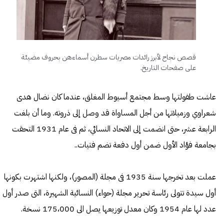
قصص نجاح لأبرز رائدات مصريات سطرن أسماءهن بحروف مضيئة
على صفحات التاريخ.
عاشت طفولتها وسط مجتمع أسيوط المغلق، عندما كان نضال هدى
شعراوي وزميلاتها من أجل المساواة قد وصل إلى ذروته. وما أن بلغت
الرابعة عشر، حتى انضمت إلى الاتحاد النسائي، ثم فى عام 1931 التحقت
بجامعة فؤاد الأول ضمن أول دفعة تضم فتيات..
عملت بعد تخرجها سنة 1935 فى مجلة (المصور)، ولكنها اشتهرت بكونها
أول سيدة تتولى رئاسة تحرير مجلة (حواء) النسائية الشهيرة، التى صدر أول
عدد لها عام 1954 وكان معدل توزيعها يصل الى 175،000 نسخة.