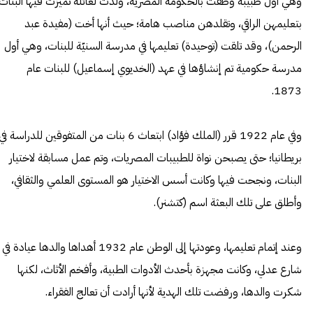
وهي أول طبيبة وظفت بالحكومة المصرية، ولدت لعائلة تميزت فيها البنات
بتعليمهن الراقي، وتقلدهن مناصب هامة؛ حيث أنها أخت (مفيدة عبد
الرحمن)، وقد تلقت (توحيدة) تعليمها في مدرسة السنيّة للبنات، وهي أول
مدرسة حكومية تم إنشاؤها في عهد (الخديوي إسماعيل) للبنات عام
1873.
وفي عام 1922 قرر (الملك فؤاد) ابتعاث 6 بنات من المتفوقين للدراسة في
بريطانيا؛ حتى يصبحن نواة للطبيبات المصريات، وتم عمل مسابقة لاختيار
البنات، ونجحت فيها وكانت أسس الاختيار هو المستوى العلمي والثقافي،
وأطلق على تلك البعثة اسم (كتشنر).
وعند إتمام تعليمها، وعودتها إلى الوطن عام 1932 أهداها والدها عيادة في
شارع عدلي، وكانت مجهزة بأحدث الأدوات الطبية، وأفخم الأثاث، لكنها
شكرت والدها، ورفضت تلك الهدية لأنها أرادت أن تعالج الفقراء.