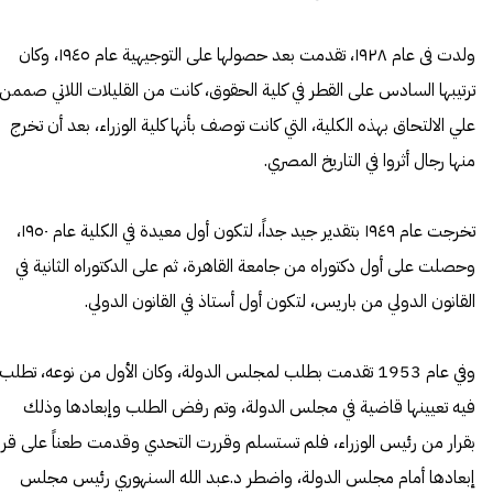
ولدت فى عام ١٩٢٨، تقدمت بعد حصولها على التوجيهية عام ١٩٤٥، وكان
ترتيبها السادس على القطر في كلية الحقوق، كانت من القليلات اللاتي صممن
علي الالتحاق بهذه الكلية، التي كانت توصف بأنها كلية الوزراء، بعد أن تخرج
منها رجال أثروا في التاريخ المصري.
تخرجت عام ١٩٤٩ بتقدير جيد جداً، لتكون أول معيدة في الكلية عام ١٩٥٠،
وحصلت على أول دكتوراه من جامعة القاهرة، ثم على الدكتوراه الثانية في
القانون الدولي من باريس، لتكون أول أستاذ في القانون الدولي.
وفي عام 1953 تقدمت بطلب لمجلس الدولة، وكان الأول من نوعه، تطلب
فيه تعيينها قاضية في مجلس الدولة، وتم رفض الطلب وإبعادها وذلك
بقرار من رئيس الوزراء، فلم تستسلم وقررت التحدي وقدمت طعناً على قرا
إبعادها أمام مجلس الدولة، واضطر د.عبد الله السنهوري رئيس مجلس