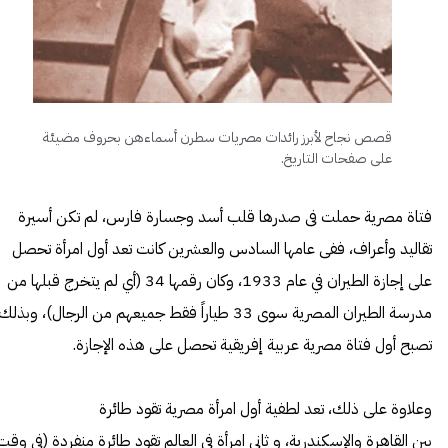
قصص نجاح لأبرز رائدات مصريات سطرن أسماءهن بحروف مضيئة
على صفحات التاريخ.
فتاة مصرية حملت فى صدرها قلب أسد وجسارة فارس، لم تكن أسيرة
تقاليد وأعراف، ففى عامها السادس والعشرين كانت تعد أول امرأة تحصل
على إجازة الطيران في عام 1933، وكان رقمها 34 (أي لم يتخرج قبلها من
مدرسة الطيران المصرية سوى 33 طياراً فقط جميعهم من الرجال)، وبذلك
تصبح أول فتاة مصرية عربية إفريقية تحصل على هذه الإجازة.
وعلاوة على ذلك، تعد لطفية أول امرأة مصرية تقود طائرة
بين القاهرة والإسكندرية، و ثاني امرأة في العالم تقود طائرة منفردة (فى وقت