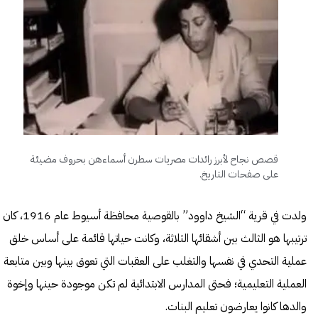
قصص نجاح لأبرز رائدات مصريات سطرن أسماءهن بحروف مضيئة
على صفحات التاريخ.
ولدت في قرية “الشيخ داوود” بالقوصية محافظة أسيوط عام 1916، كان
ترتيبها هو الثالث بين أشقائها الثلاثة، وكانت حياتها قائمة على أساس خلق
عملية التحدي في نفسها والتغلب على العقبات التي تعوق بينها وبين متابعة
العملية التعليمية؛ فحتى المدارس الابتدائية لم تكن موجودة حينها وإخوة
والدها كانوا يعارضون تعليم البنات.