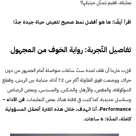
تجلياته، ففيم تتمثّل حيثياتها؟
اقرأ أيضًا:
ها هو أفضل نمط صحيح لتعيش حياة جيدة جدًا
تفاصيل التّجربة: رواية الخوف من المجهول
قرّرت مارينا أن تقف لمدة ستّ ساعات متواصلة أمام الجمهور من دون
حراك، ووضعت فوق الطاولة أكثر من 72 أداة، متباينة بين الريش، وقطع
الشوكولاته، والمقص، والأزهار، والسّكين، والمسدس، وبعض الرصاص
وسلاسل حديدية. كما كتبت في لافتة هناك بعض التعليمات:
فن الآداء –
Performance، أنا الهدف، خلال هذه الفترة أتحمّل المسؤولية
كاملة، المدّة: 6 ساعات.