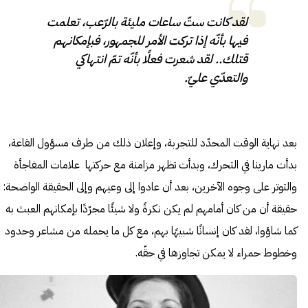
لقد كانت ستّ ساعات مليئة بالرّعب، تعلمت
فيها بأنّه إذا تركت الأمر للجمهور، فبإمكانهم
قتلك.. لقد شعرت فعلًا بأنّه تمّ انتهاكي
والتعدّي عليّ.
بعد نهاية الوقت المحدّد للتجربة، وإعلان ذلك من طرف مسؤول القاعة،
بدأت مارينا في التحرك، وبدأت تظهر مزامنة مع حركتها علامات المفاجأة
والتوتر على وجوه الآخرين، بعد أن عادوا إلى وعيهم وإلى الحقيقة الواضحة:
حقيقة أن من كان أمامهم لم يكن نكرةً ولا شيئًا مجرّدًا بإمكانهم العبث به
كما شاؤوا، لقد كان إنسانًا شبيهًا بهم، مع كل ما يحمله من مشاعر وحدود
وخطوط حمراء لا يمكن تجاوزها في حقّه.