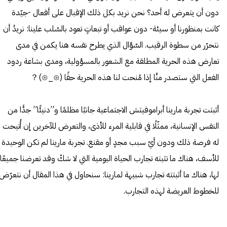
دون أن يتعرض له أحد؟ نحن نريد بكل ذلك الإقبال على أفعال -جيّدة
كانت بمنظورنا أو سيئة- دون عواقب أو تبعاتٍ تعود بالسّلب علينا: نريدُ أن
نتحرّر من سطوة الرقيب. السّؤال الذي يطرح نفسه هنا يكمن في مدى
تعارض هذه الحرية المطلقة مع الشعور بالمسؤولية، ومدى بشاعة ردود
الفعل التي ستصدر منَّا إذا مُنحت لنا هذه الحرية حقًا (⊙_⊙)？
أثبتت تجربة مارينا أبراموفيتش الاجتماعية جانبًا مظلمًا و”دنيئًا” جدًّا من
النفس الإنسانية، ممثّلًا في قابلية المرء للأذى، والتعرض للآخرين إن أُتيحت
له فرصة ذلك ودون أيّ سبب مجدٍ أو مقنع. تجربة مارينا لم تكن الوحيدة
للأسف، هناك ما تثبته تجارب الحياة اليومية التي لا شكّ وقد تعرضنا جميعًا
لها، هناك ما أثبتته تجارب شبيهة لمارينا: سنحاول في هذا المقال أن نتعرّض
للخطوط العريضة لهذه التجارب.