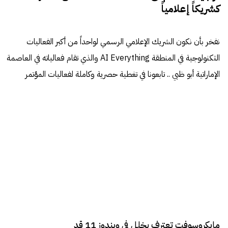
كشريكاً إعلامياً
نفخر بأن نكون الشريك الإعلامي الرسمي لواحداً من أكبر الفعاليات
التكنولوجية في المنطقة AI Everything والذي تقام فعالياته في العاصمة
الإماراتية أبو ظبي .. تابعونا في تغطية حصرية وكاملة لفعاليات المؤتمر
مايكروسوفت تعترف بخلل في ويندوز 11 قد