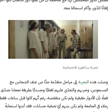
تقمص الدور المخصّص لها، مع ملاحظة أنّ من لعبوا دور السجّان كانوا أكثر
إتقانًا للدّور، وأكثر انسجامًا معه.
تجربة ستانفورد الاجتماعية.
وصلت هذه
التجربة
إلى مراحل متقدّمة جدًّا من عنف السّجانين مع
المسجونين، وضربهم والتعدّي عليهم لفظيًّا وجسديًّا بطريقة تجعلنا نصدّق
فعلًا بأن الأدوار حقيقية ولم تكن متقمّصة، رغم أنّهم كانوا قبل ساعات فقط
زملاء في الجامعة ولم يكن بينهم أيّ تصفية حسابات، فقد أبدوا استجابةً