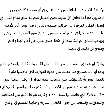
يركّز هذا الأخير على العلاقة بين أداء الفنان في أي مساحة كانت، وبين
الجمهور، مع أخذ تفاعل كلٍّ منهما بعين الاعتبار لمعرفة مدى نجاح الفنان في
إيصال الفكرة المرجوة عبر حركات جسده وتعابير وجهه. ومن أبرز الأمثلة
على ذلك: تجربتها في السّير لمدة تسعين يومًا في سور الصّين العظيم هي
وزوجها السّابق ثم التقاءهما في نقطة متفق عليها من أجل الوداع الأخير،
ومضيّ كل منهما في سبيله.
ولعلّ البراعة التي تمتّعت بها مارينا في إيصال القيم والأفكار المرادة عبر تعابير
وجه أو أداء جسديّ قد جعلت من جميع التجارب التي خاضتها مثيرةً
للجدل، ومورثةً لتساؤلات مدى شجاعة هذه المرأة في الإقبال عليها. نعم،
نحن نقصد هنا تحديدًا تجربتها الأكثر شه
–
Rythm 0
التي قامت بها سنة 1974 وغيّرت عبرها الكثير من المفاهيم
والتصوّرات وكشفت عن جنونِ النفس البشرية وجانبها المظلم في أوضح