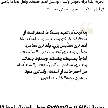
الحرية أيضًا مرآة لجوهر الإنسان وسبيل لفهمِ حقيقته، ولعلّ هذا ما يتجلى
في قول المفكّر المصريّ مصطفى محمود:
إِذا أردتَ أن تفهم إنسَانًا ما فانظر فعله في
لحظةِ اختيارٍ حُرّ، وحينئذٍ سوف تفاجأ تمَامًا،
فقد ترى القدّيس يزني، وقد ترى العاهرة
تصلّي، وقد ترى الطبيب يشرب السمّ، وقد
تُفاجأ بصديقك يطعنك، وبعدوّك ينقذك،
وقد ترى الخادم سيّدًا في أفعاله، والسيّد أحقر
من أحقر خادم في أعماله، وقد ترى ملوكا
يرتشون وصعاليكَ يتصدّقون.
تجربة إيقاع 0 –
Rythm0
حول الحرية المطلقة