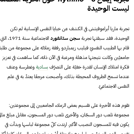
ليست الوحيدة
تجربة ماريا أبراموفيتش في الكشف عن خبايا النفس الإنسانية لم تكن
الوحيدة، فقد سبقتها تجربة
سجن ستانفورد
الاجتماعية سنة 1971، التي
قام بها الطبيب النفسيّ فيليب زيمباردو رفقة زملائه على مجموعة من طلبة
جامعيّين وكانت نتيجتها مذهلة ومرعبة في الآن ذاته، كما ساهمت في تعزيز
فكرة امتلاك الإنسان لقدرة خفيّة على التصرّف
بسادية
وغطرسة وعنف
عندما تسمح الظروف المحيطة بذلك، وأصبحت مرجعًا يعتدّ به في علم
النفس الاجتماعيّ.
تقوم هذه الأخيرة على تقسيم بعض الزملاء الجامعيين إلى مجموعتين:
مجموعة تلعب دور السجّان، والأخرى تلعب دور المسجون، مقابل مبلغ مالي
يكون فيه للمسجون النصيب الأكبر. ارتدت كلّ مجموعة لباسها وبدأت في