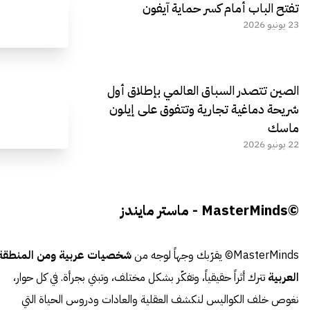
تفتح الباب أمام كسر حماية آيفون
23 يونيو 2026
الصين تتصدر السباق العالمي بإطلاق أول
شريحة دماغية تجارية وتتفوق على إيلون
ماسك
22 يونيو 2026
©MasterMinds - ماستر مايندز
MasterMinds© يقرّبك وجهاً لوجه من
شخصيات عربية ومن المنطقة
العربية
تترك أثراً حقيقياً، وتفكّر بشكل مختلف، وتبني بجرأة. في كل حوار،
نغوص خلف الكواليس لنكشف العقلية والعادات ودروس الحياة التي