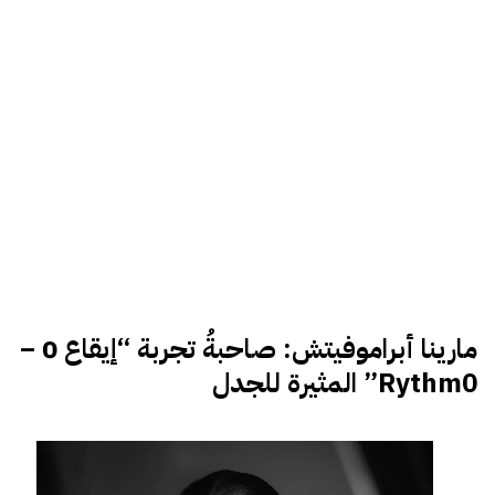
مارينا أبراموفيتش: صاحبةُ تجربة “إيقاع 0 –
Rythm0” المثيرة للجدل