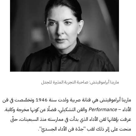
مارينا أبراموفيتش: صاحبة التجربة المثيرة للجدل
مارينا أبراموفيتش هي فنانة صربية ولدت سنة 1946 وتخصّصت في فن
الأداء –
Performance
والفن التشكيلي، فضلًا عن كونها مخرجة وكاتبة.
عرفت بإتقانها لفن الأداء الذي بدأت في ممارسته منذ السبعينات، حتّى
منحت على إثر ذلك لقب “جدّة فن الأداء الجسديّ”.