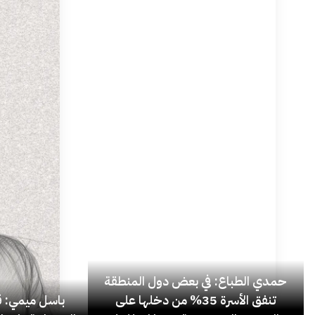
حمدي الطباع: في بعض دول المنطقة
تنفق الأسرة 35% من دخلها على
باسل ميمي: قل