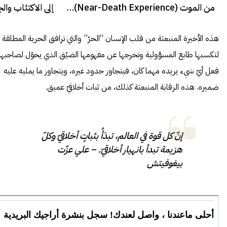
من الموت (Near-Death Experience)…
إلى الاكتئاب وال
حقيقة أم خيال؟
هذه الأخيرة المنبعثة من قلب الإنسان “الحرّ” والتي ترافق الحرية المطلقة
لتكسبها طابع المسؤولية وتخرجها عن مفهومها الضيّق الذي يخوّل لصاحبها
فعل أيّ شيء يريده مهما كان، فيتجاوز حدود غيره، ويتجاوز ما يمليه عليه
ضميره. هذه الرقابة المنبعثة كذلك، من ثبات أخلاقيّ عميق.
إنّ كل قوة في العالم، تبدَأُ بثباتٍ أخلاقيّ وكلّ
هزيمة تبدأ بانهيار أخلاقيّ. – علي عزّت
بيغوفيتش