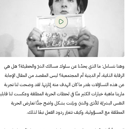
وهنا نتساءل: ما الذي يحدّنا عن سلوك مسالك الشرّ والخطيئة؟ هل هي
الرقابة الذاتية، أم الدينية أم المجتمعية؟ ليس المقصد من المقال الإجابة
عن هذه التساؤلات بقدر ما كان الهدف منه إثارتها. لقد وضحت لنا تجربة
مارينا ماهية خيارات الكثير منّا في لحظات الحرية المطلقة وعكست لنا قابلي
النفس البشريّة للأذى والشرّ، وبيّنت بشكل واضح جدًّا تعارض الحرية
المطلقة مع المسؤولية، وكيف تتغيّر ردود الفعل تبعًا لذلك.