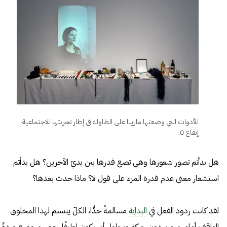
الأدوات التي وضعتها مارينا على الطاولة في إطار تجربتها الاجتماعية
إيقاع 0.
هل بدأتم تصور شعورها وهي تضع قدرها بين يديّ الآخرين؟ هل بدأتم
استشعار معنى عدم قدرة المرء على قول لا؟ ماذا حدث بعدها؟
لقد كانت ردود الفعل في
البداية
مسالمةً جدًّا، الكلّ يبتسم لهذا المخلوق
الواقف أمامهم من دون حركة ويحاول أن يكون لطيفًا. بعضهم وضع وردةً