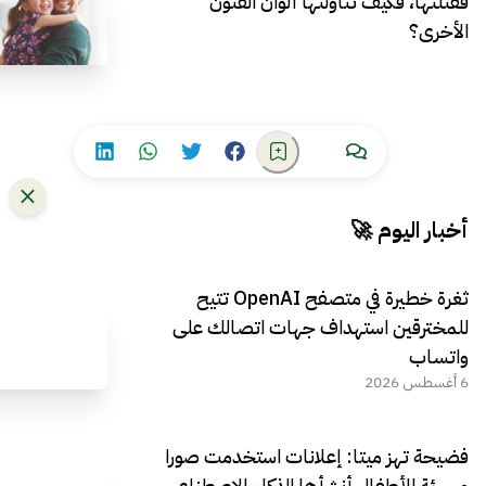
فقتلتها، فكيف تناولتها ألوان الفنون
الأخرى؟
أخبار اليوم 🚀
ثغرة خطيرة في متصفح OpenAI تتيح
للمخترقين استهداف جهات اتصالك على
واتساب
6 أغسطس 2026
فضيحة تهز ميتا: إعلانات استخدمت صورا
مسيئة للأطفال أنشأها الذكاء الاصطناعي