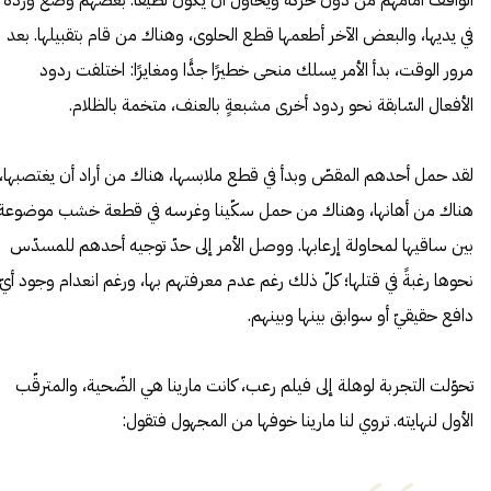
في يديها، والبعض الآخر أطعمها قطع الحلوى، وهناك من قام بتقبيلها. بعد
مرور الوقت، بدأ الأمر يسلك منحى خطيرًا جدًّا ومغايرًا: اختلفت ردود
الأفعال السّابقة نحو ردود أخرى مشبعةٍ بالعنف، متخمة بالظلام.
لقد حمل أحدهم المقصّ وبدأ في قطع ملابسها، هناك من أراد أن يغتصبها،
هناك من أهانها، وهناك من حمل سكّينا وغرسه في قطعة خشب موضوعة
بين ساقيها لمحاولة إرعابها. ووصل الأمر إلى حدّ توجيه أحدهم للمسدّس
نحوها رغبةً في قتلها؛ كلّ ذلك رغم عدم معرفتهم بها، ورغم انعدام وجود أيّ
دافع حقيقيّ أو سوابق بينها وبينهم.
تحوّلت التجربة لوهلة إلى فيلم رعب، كانت مارينا هي الضّحية، والمترقّب
الأول لنهايته. تروي لنا مارينا خوفها من المجهول فتقول: