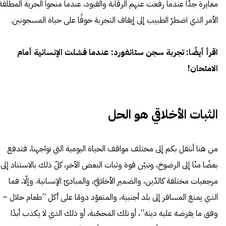
مغايرة جدًّا عندما رفعت عنهم الرقابة والقيود، عندما منحوا الحرية المطلقة
الأمر الذي اضطرّ الطبيب إلى إيقاف التجربة خوفًا على حياة المسجونين.
اقرأ أيضًا:
تجربة سجن ستانفورد: عندما فشلت الإنسانية أمام
الامتحان!
الثبات الأخلاقي هو الحل
من هنا أنتقل بكم إلى مختلف مواقف الحياة اليومية التي تواجهنا، فتدفع
بعضًا منّا إلى الرضوخ، وتبيّن قوة وثبات البعض الآخر، كلّ ذلك بالاستناد إلى
مرجعيات مختلفة
كالدّين
، والضمير الأخلاقيّ، والمبادئ الإنسانية. وإلّا، فما
الذي يمنع المسافر إلى بلد أجنبية، والمتعوّد دومًا على أكل “طعام حلال –
وفق ما يفرضه عليه دينه”، أو تلك المحجّبة، أو ذلك الذي لا يكذب أبدًا