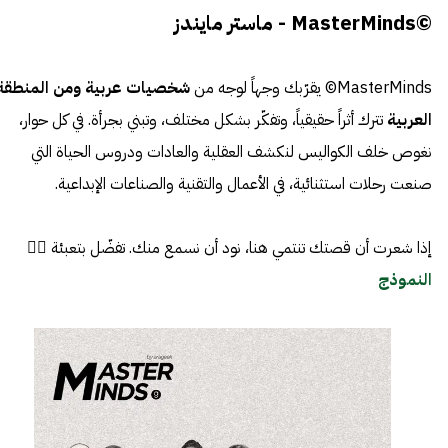
©MasterMinds - ماستر مايندز
MasterMinds© يقرّبك وجهاً لوجه من
شخصيات عربية ومن المنطقة
العربية
تترك أثراً حقيقياً، وتفكّر بشكل مختلف، وتبني بجرأة. في كل حوار،
نغوص خلف الكواليس لنكشف العقلية والعادات ودروس الحياة التي
صنعت رحلات استثنائية، في الأعمال والتقنية والصناعات الإبداعية.
إذا شعرت أن قصتك تنتمي هنا، نود أن نسمع منك. تفضّل بتعبئة 👈🏼
النموذج