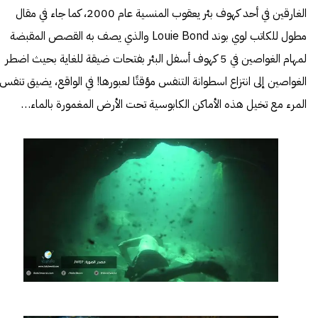
الغارقين في أحد كهوف بئر يعقوب المنسية عام 2000، كما جاء في مقال
مطول للكاتب لوي بوند Louie Bond والذي يصف به القصص المقبضة
لمهام الغواصين في 5 كهوف أسفل البئر بفتحات ضيقة للغاية بحيث اضطر
الغواصين إلى انتزاع اسطوانة التنفس مؤقتًا لعبورها! في الواقع، يضيق تنفس
المرء مع تخيل هذه الأماكن الكابوسية تحت الأرض المغمورة بالماء…