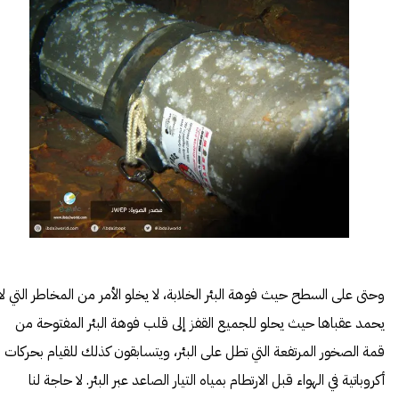
وحتى على السطح حيث فوهة البئر الخلابة، لا يخلو الأمر من المخاطر التي لا
يحمد عقباها حيث يحلو للجميع القفز إلى قلب فوهة البئر المفتوحة من
قمة الصخور المرتفعة التي تطل على البئر، ويتسابقون كذلك للقيام بحركات
أكروباتية في الهواء قبل الارتطام بمياه التيار الصاعد عبر البئر. لا حاجة لنا