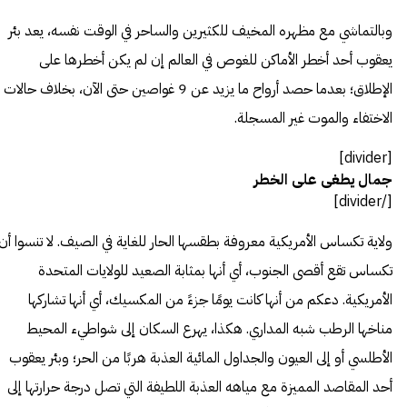
وبالتماشي مع مظهره المخيف للكثيرين والساحر في الوقت نفسه، يعد بئر
يعقوب أحد أخطر الأماكن للغوص في العالم إن لم يكن أخطرها على
الإطلاق؛ بعدما حصد أرواح ما يزيد عن 9 غواصين حتى الآن، بخلاف حالات
الاختفاء والموت غير المسجلة.
[divider]
جمال يطغى على الخطر
[/divider]
ولاية تكساس الأمريكية معروفة بطقسها الحار للغاية في الصيف. لا تنسوا أن
تكساس تقع أقصى الجنوب، أي أنها بمثابة الصعيد للولايات المتحدة
الأمريكية. دعكم من أنها كانت يومًا جزءً من المكسيك، أي أنها تشاركها
مناخها الرطب شبه المداري. هكذا، يهرع السكان إلى شواطيء المحيط
الأطلسي أو إلى العيون والجداول المائية العذبة هربًا من الحر؛ وبئر يعقوب
أحد المقاصد المميزة مع مياهه العذبة اللطيفة التي تصل درجة حرارتها إلى