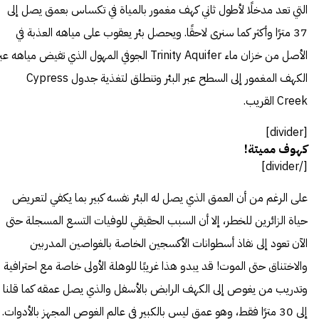
التي تعد مدخلًا لأطول ثاني كهف مغمور بالمياة في تكساس بعمق يصل إلى
37 مترًا وأكثر كما سنرى لاحقًا. ويحصل بئر يعقوب على مياهه العذبة في
الأصل من خزان ماء Trinity Aquifer الجوفي المهول الذي تفيض مياهه عب
الكهف المغمور إلى السطح عبر البئر وتنطلق لتغذية جدول Cypress
Creek القريب.
[divider]
كهوف مميتة!
[/divider]
على الرغم من أن العمق الذي يصل له البئر نفسه كبير بما يكفي لتعريض
حياة الزائرين للخطر، إلا أن السبب الحقيقي للوفيات التسع المسجلة حتى
الآن تعود إلى نفاذ أسطوانات الأكسجين الخاصة بالغواصين المدربين
والاختناق حتى الموت! قد يبدو هذا غريبًا للوهلة الأولى خاصة مع احترافية
وتدريب من يغوص إلى الكهف الرابض بالأسفل والذي يصل عمقه كما قلنا
إلى 30 مترًا فقط، وهو عمق ليس بالكبير في عالم الغوص المجهز بالأدوات.