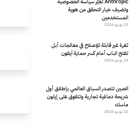
Anthropic تغيّر سياسة الخصوصية
وتضيف خيار التحقق من هوية
المستخدمين
23 يونيو 2026
ثغرة غير قابلة للإصلاح في معالجات أبل
تفتح الباب أمام كسر حماية آيفون
23 يونيو 2026
الصين تتصدر السباق العالمي بإطلاق أول
شريحة دماغية تجارية وتتفوق على إيلون
ماسك
22 يونيو 2026