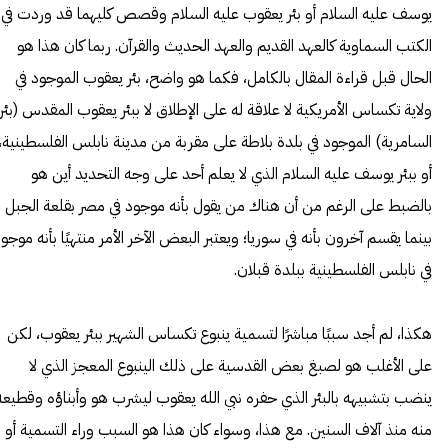
يوسف عليه السلام أو بئر يعقوب عليه السلام وقصص كليهما قد وردت في
الكتب السماوية كالعهد القديم والعهد الحديث والقرآن. ربما كان هذا هو
الحال قبل قراءة المقال بالكامل، فكما هو واضح، بئر يعقوب الموجود في
ولاية تكساس الأمريكية لا علاقة له على الإطلاق لا ببئر يعقوب المقدس (بئر
السامرية) الموجود في بلدة بلاطة على مقربة من مدينة نابلس الفلسطينية،
أو ببئر يوسف عليه السلام الذي لا يعلم أحد على وجه التحديد أين هو
بالضبط على الرغم من أن هناك من يقول بأنه موجود في مصر بقلعة الجبل
بينما يقسم آخرون بأنه في سوريا؛ ويعتبر البعض الآخر الأمر منتهيًا بأنه موجو
في نابلس الفلسطينية ببلدة قبلان.
هكذا، لم أجد سببًا مباشرًا لتسمية ينبوع تكساس الشهير ببئر يعقوب، لكن
على الأغلب هو لصبغ بعض القدسية على ذلك الينبوع المعجز الذي لا
ينضب بتشبيهه بالبئر الذي حفره نبي الله يعقوب ليشرب هو وأبناؤه وقطيعه
منه منذ آلاف السنين. مع هذا، وسواء كان هذا هو السبب وراء التسمية أو