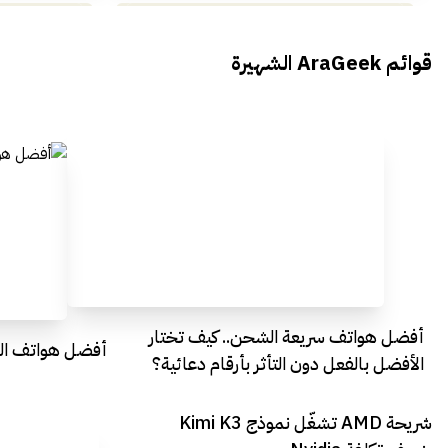
محمد بدوي من Falak Startups
يتحدث الى أراجيك خلال فعاليات Ai
يتحدثان ال
قوائم AraGeek الشهيرة
Egypt
Everything Egypt
أفضل هواتف سريعة الشحن.. كيف تختار
أفضل هواتف التصو
الأفضل بالفعل دون التأثر بأرقام دعائية؟
شريحة AMD تشغّل نموذج Kimi K3