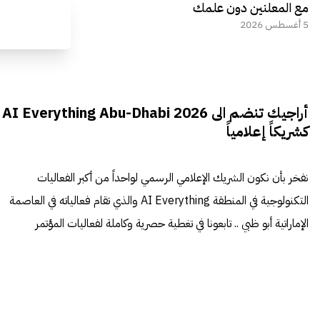
مع المعلنين دون علمك
5 أغسطس 2026
أراجيك تنضم الى AI Everything Abu-Dhabi 2026
كشريكاً إعلامياً
نفخر بأن نكون الشريك الإعلامي الرسمي لواحداً من أكبر الفعاليات
التكنولوجية في المنطقة AI Everything والذي تقام فعالياته في العاصمة
الإماراتية أبو ظبي .. تابعونا في تغطية حصرية وكاملة لفعاليات المؤتمر