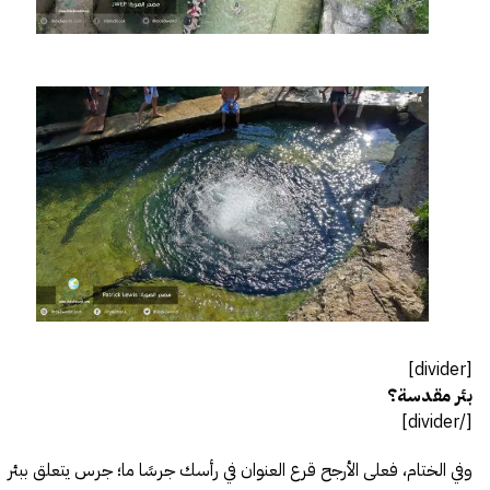
[divider]
بئر مقدسة؟
[/divider]
وفي الختام، فعلى الأرجح قرع العنوان في رأسك جرسًا ما؛ جرس يتعلق ببئر