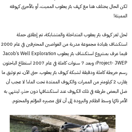
لكن الحال يختلف هنا مع كهف بئر يعقوب المميت، أو بالأحرى كهوفه
المميتة!
لحل لغز كهوف بئر يعقوب المتداخلة والمتشابكة، تم إطلاق حملة
استكشاف بقيادة مجموعة مدربة من الغواصين المحترفين في عام 2000
فيما عرف بمشروع استكشاف بئر يعقوب Jacob’s Well Exploration
Project- JWEP؛ وبعد 7 سنوات كاملة في عام 2007 استطاع الباحثون
رسم خريطة كاملة ودقيقة لشبكة كهوف بئر يعقوب. حتى الآن، تم توثيق ما
يقارب 2 كيلومتر من الممرات والكهوف الممتدة تحت الماء! لا عجب أن
ضل البعض طريقه في تلك الكهوف عند استكشافها دون حذر، لينتهي به
الأمر تائهًا وسط الظلام والبرودة إلى أن لاقى مصيره المؤلم والمحتوم.