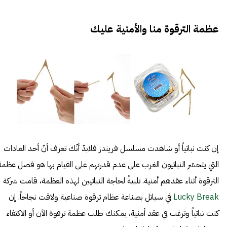
عظمة الترقوة منا والأمنية عليك
إن كنت نباتياً أو شاهدت مسلسل فريندز فلابدّ أنّك تعرف أنّ أحد العادات
التي يتحسّر النباتيون الغرب على عدم قدرتهم على القيام بها هو فصل عظمة
الترقوة أثناء عقدهم أمنية. تلبيةً لحاجة النباتيين لهذه العظمة، قامت شركة
Lucky Break
في سياتل بصناعة عظام ترقوة صناعية ولاقت نجاحاً. إن
كنت نباتياً وترغب في عقد أمنية، يمكنك طلب عظمة ترقوة الآن أو الاكتفاء