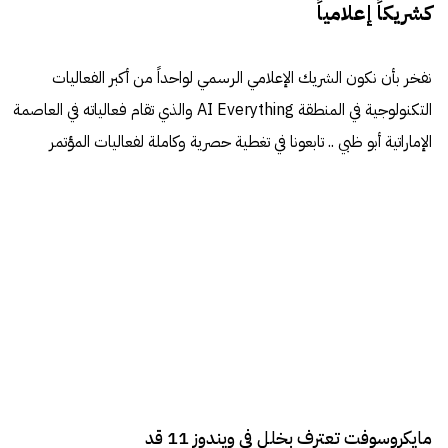
كشريكاً إعلامياً
نفخر بأن نكون الشريك الإعلامي الرسمي لواحداً من أكبر الفعاليات
التكنولوجية في المنطقة AI Everything والذي تقام فعالياته في العاصمة
الإماراتية أبو ظبي .. تابعونا في تغطية حصرية وكاملة لفعاليات المؤتمر
مايكروسوفت تعترف بخلل في ويندوز 11 قد