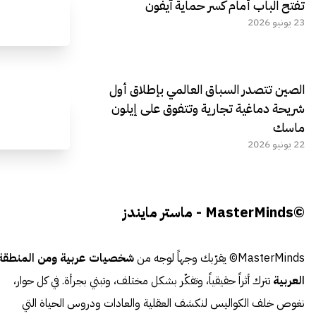
تفتح الباب أمام كسر حماية آيفون
23 يونيو 2026
الصين تتصدر السباق العالمي بإطلاق أول
شريحة دماغية تجارية وتتفوق على إيلون
ماسك
22 يونيو 2026
©MasterMinds - ماستر مايندز
MasterMinds© يقرّبك وجهاً لوجه من
شخصيات عربية ومن المنطقة
العربية
تترك أثراً حقيقياً، وتفكّر بشكل مختلف، وتبني بجرأة. في كل حوار،
نغوص خلف الكواليس لنكشف العقلية والعادات ودروس الحياة التي