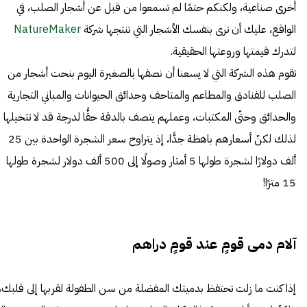
أخرى صناعية، ولكنكم حتمًا لم تسمعوا من قبل عن أشجار الصلب، في
الواقع، عليك أن ترى بنفسك الأشجار التي تنتجها شركة
NatureMaker
لتدرك قيمتها وروعتها الحقيقية.
تقوم هذه الشركة التي لا يسعنا أن نصفها بالصغيرة اليوم بنحت أشجار من
الصلب للفنادق والمطاعم والمتاحف وحدائق الحيوانات والمباني التجارية
والحدائق وحتّى المكتبات، وعملهم يتصف بالدقة حقًّا لدرجة قد لا تتخيلها
لذلك لكنّ أسعارهم باهظة جدًّا، إذ يتراوح سعر الشجرة الواحدة بين 25
ألف دولارًا لشجرة طولها 5 أمتار وصولًا إلى 500 ألف دولار لشجرة طولها
15 مترًا!
آلام دمى قومٍ عند قومٍ دراهم
إذا كنت ما زلت تحتفظ بدميتك المفضلة من سن الطفولة لقربها إلى قلبك،