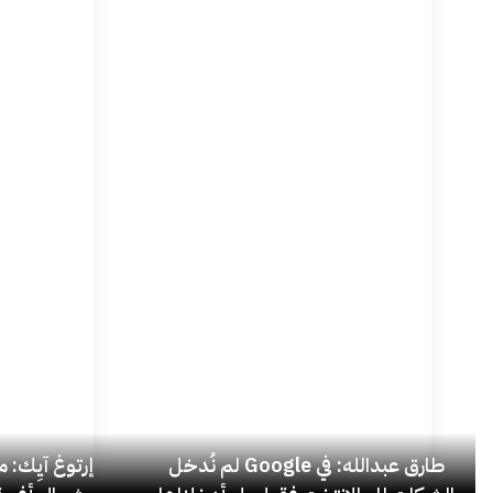
طارق عبدالله: في Google لم نُدخل
إرتوغ آيِك: 