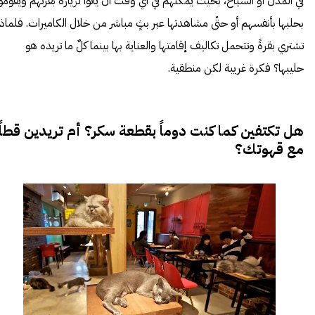
في المدن أو السياح، بحيث يمكنهم في أي وقت أن يأتوا لزيارة بقرتهم ويقوموا
بحلبها بأنفسهم أو حتّى مشاهدتها عبر بثٍ مباشر من خلال الكاميرات. فلماذا
تشتري بقرةً وتتحمل تكاليف إقامتها والعناية بها بينما كلٌ ما تريده هو
حليبها؟ فكرة غريبة لكن منطقية.
هل تكتفين كما كنت دوماً بقطعة سكر؟ أم تريدين قطاً
مع قهوتك؟