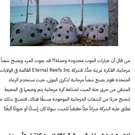
من قال أن خيارات الموت محدودة ومملة؟! قد يموت المرء ويصبح شعباً
مرجانية. الفكرة غريبة جدًّا، فشركة
Eternal Reefs Inc
القائمة في الولايات
المتحدة تقوم بصنع شعباً مرجانية لذكرى الموتى، حيث تستخدم الرماد
المتبقى من حرق جثة الميت لصناعة كرة مرجانية يتم وضعها في المحيط
لتصبح جزءًا من الشعاب المرجانية الموجودة مسبقًا هناك، فتصنع بذلك ما
تطلق عليه الشركة ميراثاً حيّاً حقيقياً للميت سواءً كان إنسانًا أو حيوانًا أليفًا!