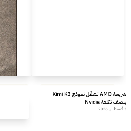
مراجعة شاملة لعملاق الألعاب
استعراض لأ
شريحة AMD تشغّل نموذج Kimi K3
الجديد REDMAGIC 11 AIR
بنصف تكلفة Nvidia
3 أغسطس 2026