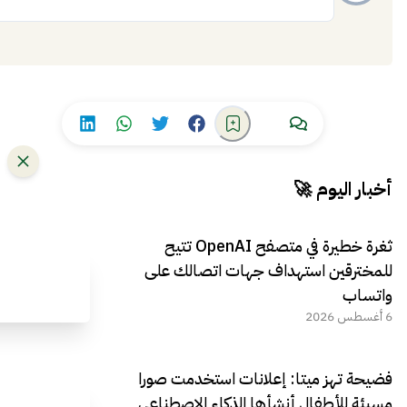
إضافة
أخبار اليوم 🚀
ثغرة خطيرة في متصفح OpenAI تتيح
للمخترقين استهداف جهات اتصالك على
واتساب
6 أغسطس 2026
فضيحة تهز ميتا: إعلانات استخدمت صورا
مسيئة للأطفال أنشأها الذكاء الاصطناعي