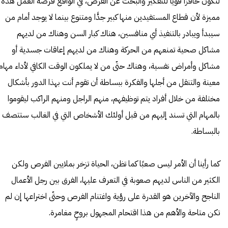
لتكون حافزًا قويًّا للتفكير والبحث عن الفرص، في الواقع فرصة العمل هذه
مميزة لأن قطاع المستفيدين منها كبير جدًّا ومتنوع بينما لا يوجد أمام من
سيبدأ ويبادر بالتنفيذ أي منافسين، هناك كبار السن وهناك من لديهم
مشاكل صحية تمنعهم من الحركة وهناك من لديهم إعاقات جسدية أو
مشاكل وأمراض نفسية، وهناك حتّى من لا يملكون الوقت الكافي لأداء مهام
معينة والتنقل من أجلها والفكرة ببساطة أن تقوم أنت بهذا الدور بأشكال
مختلفة من خلال أفراد يتم توظيفهم، منهم الراجل ومنهم الراكب ليقوموا
بالمهام التي تسند إليهم من قبل أولئك الأشخاص التي في الغالب ستتصف
بالبساطة.
كما رأينا أن الأمر ليس صعبًا كما تظن، الحياة تزخر بملايين الفرص ولكن
الكثير من الناس لديهم صعوبة في التعرف عليها، الفرق بين رجل الأعمال
الناجح والآخرين هو القدرة على رؤية واغتنام الفرص وحتّى اختراعها إن لم
تكن متاحة والأهم من هذا اقتحام المجهول بروحٍ مغامرة.