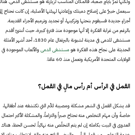
ولكنّها تمرّ بأيامٍ صعبة، فالمكان المناسب لزيارته هو مستشفى الدمى. هنا
سيعمل خبيرٌ على إصلاح دميتك وإعادتها لهيئتها الأصلية، إن كانت تحتاج إل
أجزاءٍ جديدة فسيقوم بنحتها وتركيبها، أو تجديد وترميم الأجزاء القديمة.
بالرغم من غرابة الفكرة إلا أنها موجودة منذ فترةٍ كبيرة، حيث أنشئ أقدم
مستشفى للدمى في مدينة لشبونة بالبرتغال عام 1830، أحد أشهر الأمثلة
الحديثة على نجاح هذه الفكرة هو
مستشفى الدمى
والألعاب الموجودة في
الولايات المتحدة الأمريكية وتعمل منذ 60 عامًا.
القمل في الرأس أم رأس مالٍ في القمل؟
قد يشكل القمل في الشعر مشكلة ومصيبة للأم التي تكتشفه عند أطفالها،
خاصةً وأن مهام التخلص منه تحتاج صبراً والتزاماً، والمشكلة الأكبر احتمال
العدوى في البيت بكامله إن لم يتم التخلّص منه نهائياً. لحسن الحظ، هناك
خدمة
التخلص من قمل
الرأس والبيض الناتج عنه والتي لا تتطلب منك إلا