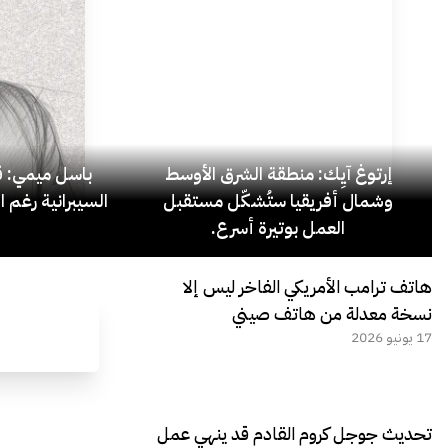
إرتوغ آيِك: منطقة الشرق الأوسط
باسل ميمي: قل
وشمال أفريقيا ستُشكّل مستقبل
السيبرانية رغم ا
العمل بوتيرة أسرع.
هاتف ترامب الأمريكي الفاخر ليس إلا
نسخة معدلة من هاتف صيني
17 يونيو 2026
تحديث جوجل كروم القادم قد ينهي عمل