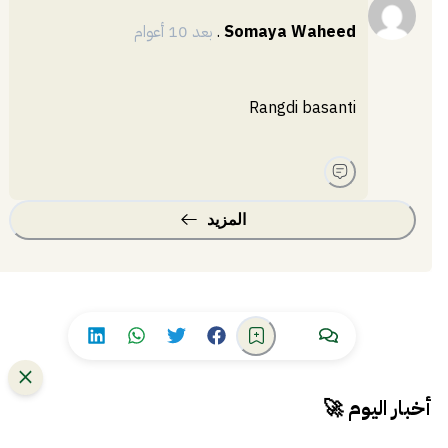
Somaya Waheed
.
بعد 10 أعوام
Rangdi basanti
المزيد
أخبار اليوم 🚀