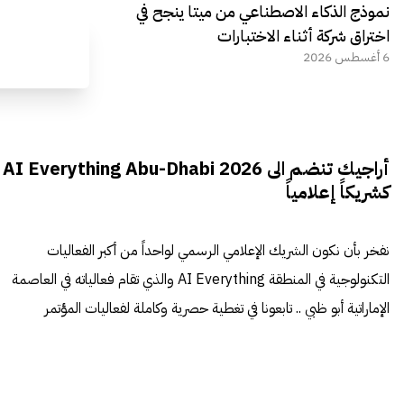
نموذج الذكاء الاصطناعي من ميتا ينجح في
اختراق شركة أثناء الاختبارات
6 أغسطس 2026
أراجيك تنضم الى AI Everything Abu-Dhabi 2026
كشريكاً إعلامياً
نفخر بأن نكون الشريك الإعلامي الرسمي لواحداً من أكبر الفعاليات
التكنولوجية في المنطقة AI Everything والذي تقام فعالياته في العاصمة
الإماراتية أبو ظبي .. تابعونا في تغطية حصرية وكاملة لفعاليات المؤتمر