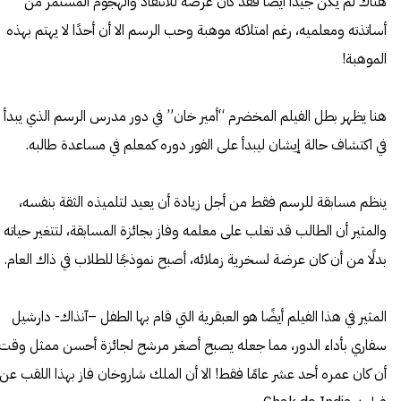
هناك لم يكن جيدًا أيضًا فقد كان عرضة للانتقاد والهجوم المستمر من
أساتذته ومعلميه، رغم امتلاكه موهبة وحب الرسم الا أن أحدًا لا يهتم بهذه
الموهبة!
هنا يظهر بطل الفيلم المخضرم “أمير خان” في دور مدرس الرسم الذي يبدأ
في اكتشاف حالة إيشان ليبدأ على الفور دوره كمعلم في مساعدة طالبه.
ينظم مسابقة للرسم فقط من أجل زيادة أن يعيد لتلميذه الثقة بنفسه،
والمثير أن الطالب قد تغلب على معلمه وفاز بجائزة المسابقة، لتتغير حياته
بدلًا من أن كان عرضة لسخرية زملائه، أصبح نموذجًا للطلاب في ذاك العام.
المثير في هذا الفيلم أيضًا هو العبقرية التي قام بها الطفل –آنذاك- دارشيل
سفاري بأداء الدور، مما جعله يصبح أصغر مرشح لجائزة أحسن ممثل وقت
أن كان عمره أحد عشر عامًا فقط! الا أن الملك شاروخان فاز بهذا اللقب عن