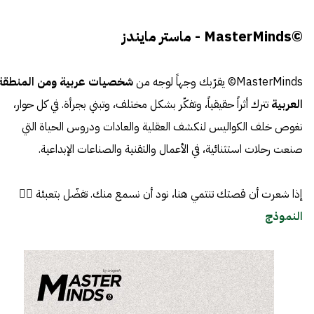
©MasterMinds - ماستر مايندز
MasterMinds© يقرّبك وجهاً لوجه من
شخصيات عربية ومن المنطقة
العربية
تترك أثراً حقيقياً، وتفكّر بشكل مختلف، وتبني بجرأة. في كل حوار،
نغوص خلف الكواليس لنكشف العقلية والعادات ودروس الحياة التي
صنعت رحلات استثنائية، في الأعمال والتقنية والصناعات الإبداعية.
إذا شعرت أن قصتك تنتمي هنا، نود أن نسمع منك. تفضّل بتعبئة 👈🏼
النموذج