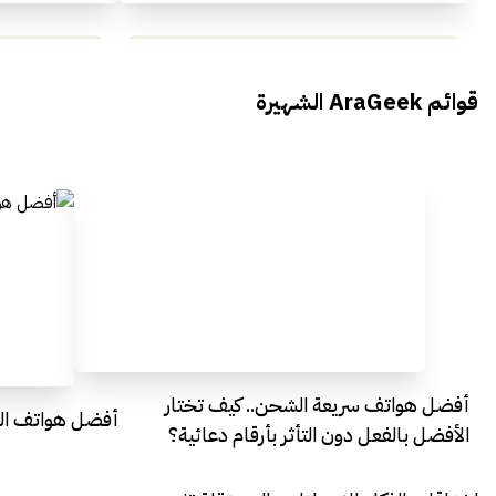
محمد بدوي من Falak Startups
يتحدث الى أراجيك خلال فعاليات Ai
يتحدثان ال
قوائم AraGeek الشهيرة
Egypt
Everything Egypt
أفضل هواتف سريعة الشحن.. كيف تختار
أفضل هواتف التصو
الأفضل بالفعل دون التأثر بأرقام دعائية؟