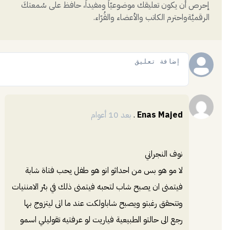
إحرص أن يكون تعليقك موضوعيّاً ومفيداً، حافظ على سُمعتكَ
الرقميَّةواحترم الكاتب والأعضاء والقُرّاء.
إضافة
Enas Majed
.
بعد 10 أعوام
نوف النجراني
لا مو هو بس من احداثو انو هو طفل يحب فتاة شابة
فيتمنى ان يصبح شاب لتحبه فيتمنى ذلك في بئر الامننيات
وتتحقق رغبتو ويصبح شاباولكت عند ما اتى ليتزوج بها
رجع الى حالتو الطبيعية فياريت لو عرفتيه تقوليلي اسمو