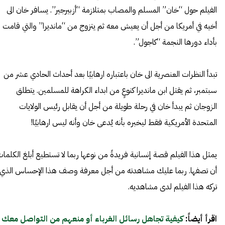
الفيلم حول “خان” المسلم والمصاب بمتلازمة “أزبيرجير”. يسافر خان الى
أخيه في أمريكا من أجل أن يعيش معه ثم يتزوج من “مانديرا” والتي قامت
بأداء دورها النجمة “كاجول”.
تبدأ النظرات العنصرية الى خان باعتباره ارهابيًا بعد أحداث الحادي عشر من
سبتمبر، ثم يقتل ابن مانديرا كنوعٍ من ابداء الكراهة للمسلمين. يتطلق
الزوجان ثم يبدأ خان في رحلة طويلة من أجل أن يقابل رئيس الولايات
المتحدة الأمريكية فقط ليخبره بأنه يُدعى خان وأنه ليس ارهابيًا!
يمثل هذا الفيلم قصة إنسانية فريدةً من نوعها ربما لا تستطيع أبلغ الكلما
أن تصفها. ربما عليك مشاهدته من أجل معرفة وصف هذا الإحساس الذي
تركه هذا الفيلم لدى مشاهديه.
اقرأ أيضاً:
كيفية تجاهل رسائل الغرباء أو منعهم من التواصل معك