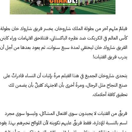
فيلمٌ ملهم آخر من بطولة الملك شاروخان. يخسر فريق شاروك خان بطولة
كأس العالم في الكريكت ضد نظيره الباكستاني، فتتلاحق الاتهامات وراء كابتن
الفريق شاروك خان ليختفي لمدة سبع سنوات، ثم يعود بعدها من أجل أن
يدرب فريق الفتيات!
يتحدى شاروخان الجميع في هذا الفيلم مرةُ بإثبات أن النساء قادراتٌ على
صنع النجاح مثل الرجال، ومرةً أخرى بأن الاجتهاد كفيلٌ بأن يضمن لك
تحقيق كافة أحلامك.
فريقٌ من الفتيات لا يجيدون سوى افتعال المشاكل، وليسوا سوى مجرد
اسم بالنسبة للإدارة، فقط فريقٌ عليهم تكوينه لأن اللوائح تخبرهم بهذا. يقود