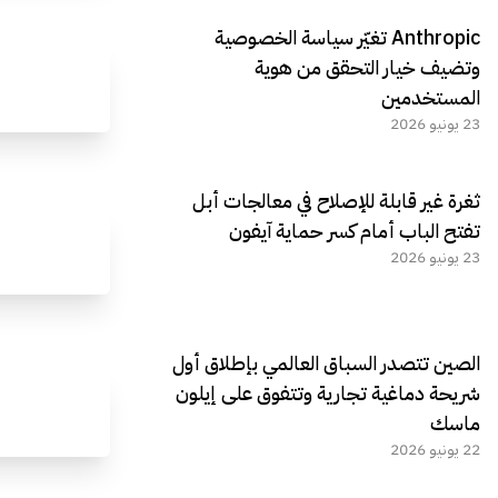
Anthropic تغيّر سياسة الخصوصية
وتضيف خيار التحقق من هوية
المستخدمين
23 يونيو 2026
ثغرة غير قابلة للإصلاح في معالجات أبل
تفتح الباب أمام كسر حماية آيفون
23 يونيو 2026
الصين تتصدر السباق العالمي بإطلاق أول
شريحة دماغية تجارية وتتفوق على إيلون
ماسك
22 يونيو 2026