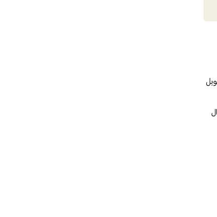
ويل
ل