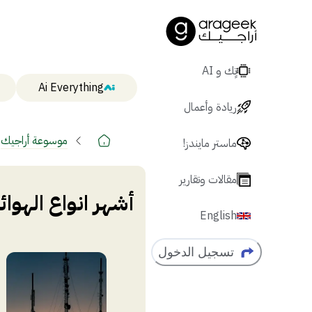
تٍك و AI
Ai Everything
ريادة وأعمال
موسوعة أراجيك
ماستر مايندز!
مقالات وتقارير
أشهر انواع الهوائ
English
تسجيل الدخول