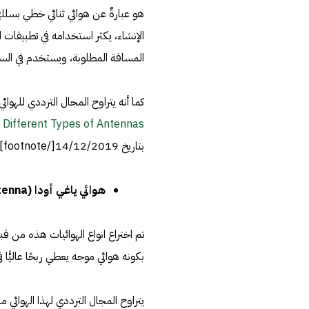
هو عبارةٌ عن هوائي ثنائي خطي بسلك
الإنشاء، يكثر استخدامه في تطبيقات 
المسافة المطلوبة، ويستخدم في الس
كما أنه يتراوح المجال الترددي للهوائي الأحادي الخطي من 35
 Different Types of Antennas
بتاريخ 14/12/2019[/footnote]
هوائي ياغي أودا (Yagi-Udda Antenna
بكونه هوائي موجه يعطي ربحًا عاليًّا ف