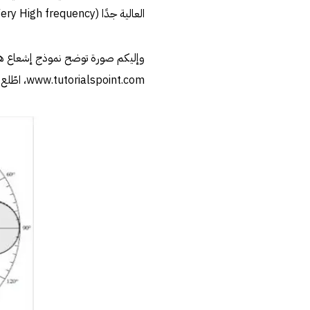
العالية جدًا VHF (Very High frequency) وUHF (Ultra High Frequency).
وإليكم صورة توضح نموذج إشعاع هذا الهوائي
www.tutorialspoint.com، اطّلع عليه بتاريخ 14/12/2019[/footnote]