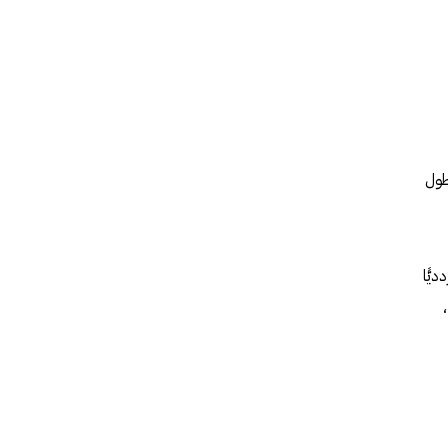
طول
يًّا
،