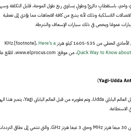
ٍ واحدٍ، باستقطابٍ دائريٍّ وطولٍ يساوي ربع طول الموجة، قليل التكلفة وسه
الاتصالات اللاسلكية وذلك لأنه يشع من كافة الاتجاهات مما يؤدي إلى تغطية
يارات عمومًا ويخص في ذلك سيارات الإسعاف والشرطة.
5-1605 كيلو هرتز KHz.[footnote]،
Here’s a
Quick Way to Know about
، من موقع: www.elprocus.com، اطّ
)
تم اختراع انواع الهوائيات هذه من قبل العالم الياباني Udda، وتم تطويره من قبل العالم الياباني gi
ي الاستطاعة.
يتراوح المجال الترددي لهذا الهوائي من 30 ميغا هرتز MHz وحتى 3 غيغا هرتز GHz، والتي تنتمي إلى نطاقي الترد