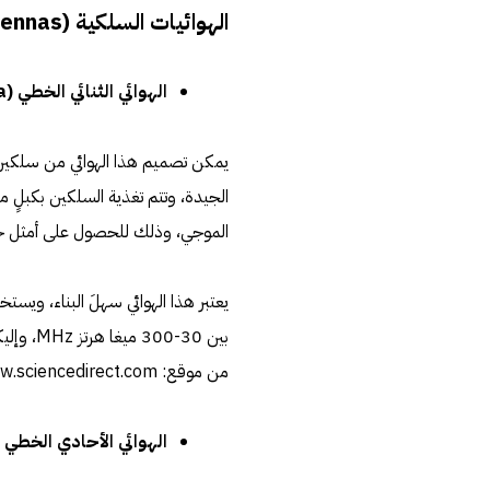
الهوائيات السلكية (Wire Antennas)
الهوائي الثنائي الخطي (Dipole Antenna
يمكن تصميم هذا الهوائي من سلكين مع
الجيدة، وتتم تغذية السلكين بكبلٍ
الموجي، وذلك للحصول على أمثل حالة
يعتبر هذا الهوائي سهلَ البناء، ويستخد
بين 30-300 ميغا هرتز MHz، وإليكم صورة توضح نموذج إشعاع الهوائي الثنائي.[footnote]،
من موقع: www.sciencedirect.com، اطّلع عليه بتاريخ 14/12/2019[/footnote]
الهوائي الأحادي الخطي (onopole Antenna