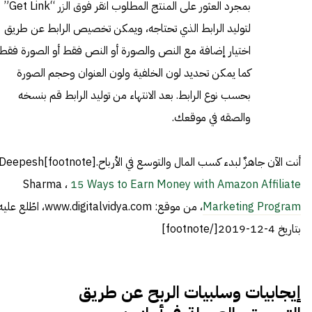
بمجرد العثور على المنتج المطلوب انقر فوق الزر “Get Link”
لتوليد الرابط الذي تحتاجه، ويمكن تخصيص الرابط عن طريق
اختيار إضافة مع النص والصورة أو النص فقط أو الصورة فقط،
كما يمكن تحديد لون الخلفية ولون العنوان وحجم الصورة
بحسب نوع الرابط. بعد الانتهاء من توليد الرابط قم بنسخه
والصقه في موقعك.
أنت الآن جاهزٌ لبدء كسب المال والتوسع في الأرباح.[otnote]Deepesh
Sharma ،
15 Ways to Earn Money with Amazon Affiliate
Marketing Program
، من موقع: www.digitalvidya.com، اطّلع علي
بتاريخ 4-12-2019[/footnote]
إيجابيات وسلبيات الربح عن طريق