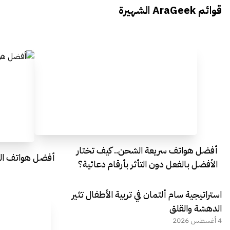
يتحدث الى أراجيك خلال فعاليات Ai
يتحدثان ال
قوائم AraGeek الشهيرة
Egypt
Everything Egypt
أفضل هواتف سريعة الشحن.. كيف تختار
أفضل هواتف التصو
الأفضل بالفعل دون التأثر بأرقام دعائية؟
استراتيجية سام ألتمان في تربية الأطفال تثير
الدهشة والقلق
4 أغسطس 2026