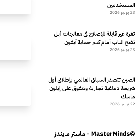
المستخدمين
23 يونيو 2026
ثغرة غير قابلة للإصلاح في معالجات أبل
تفتح الباب أمام كسر حماية آيفون
23 يونيو 2026
الصين تتصدر السباق العالمي بإطلاق أول
شريحة دماغية تجارية وتتفوق على إيلون
ماسك
22 يونيو 2026
©MasterMinds - ماستر مايندز