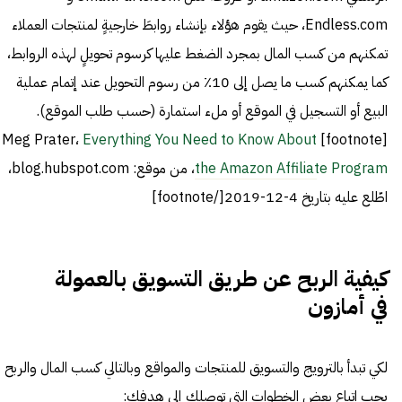
Endless.com، حيث يقوم هؤلاء بإنشاء روابطَ خارجيةٍ لمنتجات العملاء
تمكنهم من كسب المال بمجرد الضغط عليها كرسوم تحويلٍ لهذه الروابط،
كما يمكنهم كسب ما يصل إلى 10٪ من رسوم التحويل عند إتمام عملية
البيع أو التسجيل في الموقع أو ملء استمارة (حسب طلب الموقع).
Everything You Need to Know About
[footnote] Meg Prater،
the Amazon Affiliate Program
، من موقع: blog.hubspot.com،
اطّلع عليه بتاريخ 4-12-2019[/footnote]
كيفية الربح عن طريق التسويق بالعمولة
في أمازون
لكي تبدأ بالترويج والتسويق للمنتجات والمواقع وبالتالي كسب المال والربح
يجب اتباع بعض الخطوات التي توصلك إلى هدفك: