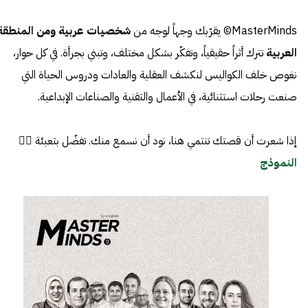
MasterMinds© يقرّبك وجهاً لوجه من
شخصيات عربية ومن المنطقة
العربية
تترك أثراً حقيقياً، وتفكّر بشكل مختلف، وتبني بجرأة. في كل حوار،
نغوص خلف الكواليس لنكشف العقلية والعادات ودروس الحياة التي
صنعت رحلات استثنائية، في الأعمال والتقنية والصناعات الإبداعية.
إذا شعرت أن قصتك تنتمي هنا، نود أن نسمع منك. تفضّل بتعبئة 👈🏼
النموذج