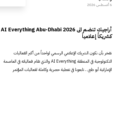
6 أغسطس 2026
أراجيك تنضم الى AI Everything Abu-Dhabi 2026
كشريكاً إعلامياً
نفخر بأن نكون الشريك الإعلامي الرسمي لواحداً من أكبر الفعاليات
التكنولوجية في المنطقة AI Everything والذي تقام فعالياته في العاصمة
الإماراتية أبو ظبي .. تابعونا في تغطية حصرية وكاملة لفعاليات المؤتمر