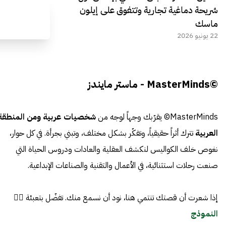
شريحة دماغية تجارية وتتفوق على إيلون
ماسك
22 يونيو 2026
©MasterMinds - ماستر مايندز
MasterMinds© يقرّبك وجهاً لوجه من
شخصيات عربية ومن المنطقة
العربية
تترك أثراً حقيقياً، وتفكّر بشكل مختلف، وتبني بجرأة. في كل حوار،
نغوص خلف الكواليس لنكشف العقلية والعادات ودروس الحياة التي
صنعت رحلات استثنائية، في الأعمال والتقنية والصناعات الإبداعية.
إذا شعرت أن قصتك تنتمي هنا، نود أن نسمع منك. تفضّل بتعبئة 👈🏼
النموذج