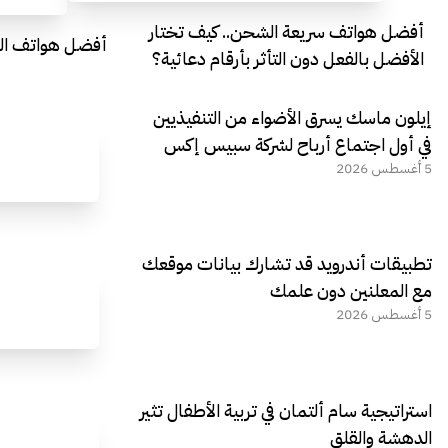
أفضل هواتف سريعة الشحن.. كيف تختار
أفضل هواتف التصو
الأفضل بالفعل دون التأثر بأرقام دعائية؟
إيلون ماسك يسرق الأضواء من التنفيذيين
في أول اجتماع أرباح لشركة سبيس إكس
5 أغسطس 2026
تطبيقات أندرويد قد تشارك بيانات موقعك
مع المعلنين دون علمك
5 أغسطس 2026
استراتيجية سام ألتمان في تربية الأطفال تثير
الدهشة والقلق