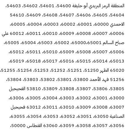
المنطقة الرمز البريدي أبو حليفة 54600، 54601، 54602، 54603،
54604، 54605، 54606، 54607، 54608، 54609، 54610
الاحمدي 60000، 60001، 60002، 60003، 60004، 60005،
60006، 60007، 60008، 60009، 60010، 60011، 60012 علي
صباح السالم 65000،65001، 65002، 65003، 65004، 65005،
65006، 65007، 65008، 65009، 65010، 65011، 65012،
65013، 65014، 65015، 65016، 65017، 65018، 65019،
65020 الظهر 51250، 51251، 51252، 51253، 
51256 فهد الأحمد 53800، 53801، 53802، 53803، 53804،
53805، 53806، 53807، 53808، 53809، 53810 الفحيحيل
63000، 63001، 63002، 63003، 63004، 63005، 63006،
63007، 63008، 63009، 63010، 63011، 63012 فحيحيل
الصناعية 63050، 63051، 63052، 63053، 63054، 63055،
63056، 63057، 63058، 63059، 63060 الفنطاس 50000،