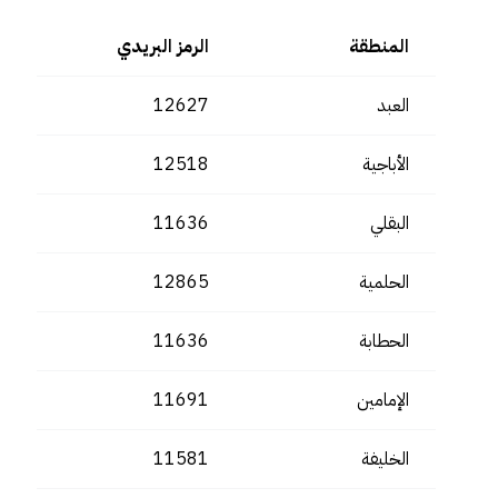
المنطقة
الرمز البريدي
العبد
12627
الأباجية
12518
البقلي
11636
الحلمية
12865
الحطابة
11636
الإمامين
11691
الخليفة
11581