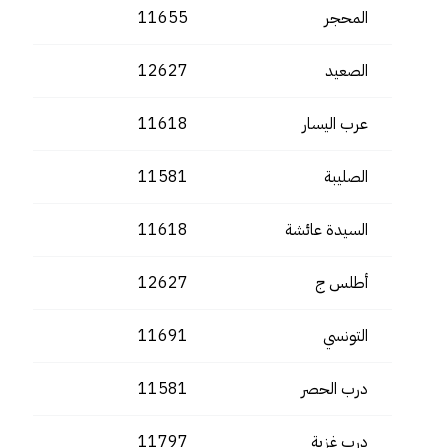
المحجر
11655
الصعيد
12627
عرب اليسار
11618
الصليبة
11581
السيدة عائشة
11618
أطلس ج
12627
التونسي
11691
درب الحصر
11581
درب غزية
11797