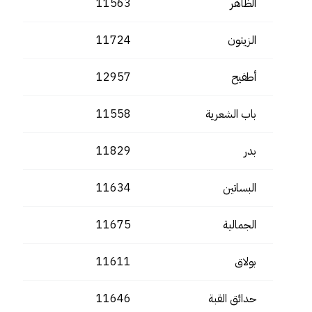
الظاهر
11563
الزيتون
11724
أطفيح
12957
باب الشعرية
11558
بدر
11829
البساتين
11634
الجمالية
11675
بولاق
11611
حدائق القبة
11646