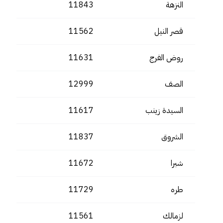
النزهة
11843
قصر النيل
11562
روض الفرج
11631
الصف
12999
السيدة زينب
11617
الشروق
11837
شبرا
11672
طره
11729
لزمالك
11561