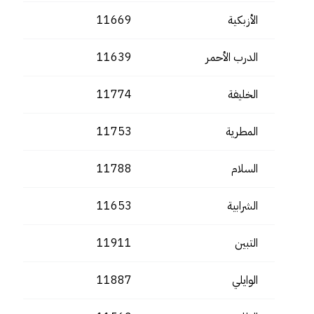
الأزبكية
11669
الدرب الأحمر
11639
الخليفة
11774
المطرية
11753
السلام
11788
الشرابية
11653
التبين
11911
الوايلي
11887